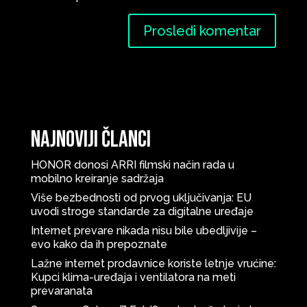
Najnoviji članci
HONOR donosi ARRI filmski način rada u
mobilno kreiranje sadržaja
Više bezbednosti od prvog uključivanja: EU
uvodi stroge standarde za digitalne uređaje
Internet prevare nikada nisu bile ubedljivije –
evo kako da ih prepoznate
Lažne internet prodavnice koriste letnje vrućine:
Kupci klima-uređaja i ventilatora na meti
prevaranata