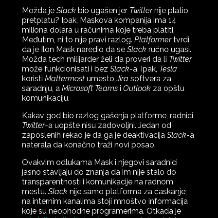
Možda je
Slack
bio ugašen jer
Twitter
nije platio
pretplatu? Ipak, Maskova kompanija ima 14
miliona dolara u računima koje treba platiti.
Međutim, ni to nije pravi razlog.
Platformer
tvrdi
da je Ilon Mask naredio da se
Slack
ručno ugasi.
Možda tech milijarder želi da proveri da li
Twitter
može funkcionisati i bez
Slack
-a. Ipak,
Tesla
koristi
Mattermost
umesto
Jira
softvera za
saradnju, a
Microsoft Teams
i
Outlook
za opštu
komunikaciju.
Kakav god bio razlog gašenja platforme, radnici
Twitter
-a uopšte nisu zadovoljni. Jedan od
zaposlenih rekao je da ga je deaktivacija
Slack
-a
naterala da konačno traži novi posao.
Ovakvim odlukama Mask i njegovi saradnici
jasno stavljaju do znanja da im nije stalo do
transparentnosti i komunikacije na radnom
mestu.
Slack
nije samo platforma za ćaskanje;
na internim kanalima stoji mnoštvo informacija
koje su neophodne programerima. Otkada je