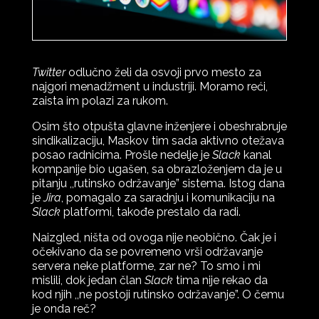
Twitter
odlučno želi da osvoji prvo mesto za
najgori menadžment u industriji. Moramo reći,
zaista im polazi za rukom.
Osim što otpušta glavne inženjere i obeshrabruje
sindikalizaciju, Maskov tim sada aktivno otežava
posao radnicima. Prošle nedelje je
Slack
kanal
kompanije bio ugašen, sa obrazloženjem da je u
pitanju ,,rutinsko održavanje” sistema. Istog dana
je
Jira
, pomagalo za saradnju i komunikaciju na
Slack
platformi, takođe prestalo da radi.
Naizgled, ništa od ovoga nije neobično. Čak je i
očekivano da se povremeno vrši održavanje
servera neke platforme, zar ne? To smo i mi
mislili, dok jedan član
Slack
tima nije rekao da
kod njih ,,ne postoji rutinsko održavanje”. O čemu
je onda reč?