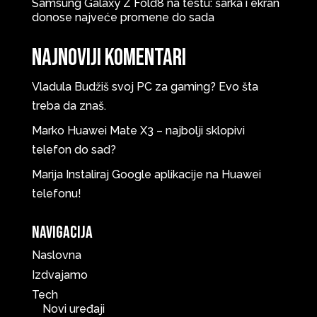
Samsung Galaxy Z Fold8 na testu: šarka i ekran
donose najveće promene do sada
Najnoviji komentari
Vladula
Budžiš svoj PC za gaming? Evo šta
treba da znaš.
Marko
Huawei Mate X3 – najbolji sklopivi
telefon do sad?
Marija
Instaliraj Google aplikacije na Huawei
telefonu!
Navigacija
Naslovna
Izdvajamo
Tech
Novi uređaji