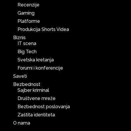
Recenzije
Gaming
Platforme
Produkcija Shorts Videa
Biznis
IT scena
Big Tech
Svetska kretanja
Forumi i konferencije
Saveti
Bezbednost
Sajber kriminal
Društvene mreže
Bezbednost poslovanja
Zaštita identiteta
O nama