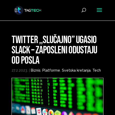
Twitter ,,slučajno” ugasio
Slack – Zaposleni odustaju
od posla
27.2.2023.
|
Biznis
,
Platforme
,
Svetska kretanja
,
Tech