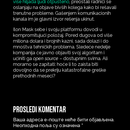
više hiljada ljudi otpušteno
, preostali radnici se
oslanjaju na objave bivših kolega kako bi rešavali
trenutne probleme. Gašenjem komunikacionih
kanala im je glavni izvor rešenja ukinut.
Ilon Mask sebe i svoju platformu dovodi u
kompromitujući položaj. Pored dugova od više
miliona dolara i brojnih kazni, sada dolazi i do
mnoštva tehničkih problema. Sledeće nedelje
kompanija će javno objaviti svoj algoritam i
ućiniti ga
open source
– dostupnim svima. Ali
moramo se zapitati: hoće li to zaista biti
dovoljno da se prekriju katastrofalne greške
prethodnih meseci?
Prosledi komentar
Ваша адреса е-поште неће бити објављена.
Неопходна поља су означена
*