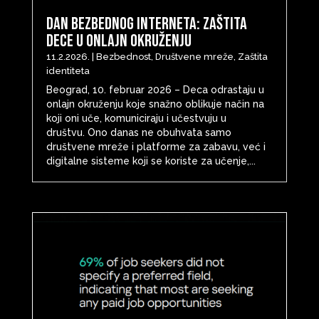
Dan bezbednog interneta: Zaštita
dece u onlajn okruženju
11.2.2026.
|
Bezbednost
,
Društvene mreže
,
Zaštita
identiteta
Beograd, 10. februar 2026 – Deca odrastaju u
onlajn okruženju koje snažno oblikuje način na
koji oni uče, komuniciraju i učestvuju u
društvu. Ono danas ne obuhvata samo
društvene mreže i platforme za zabavu, već i
digitalne sisteme koji se koriste za učenje,...