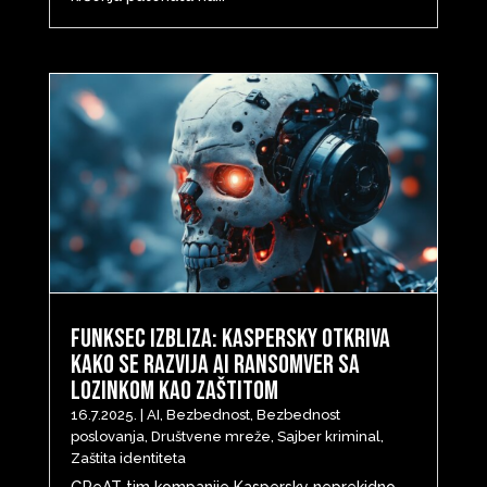
FunkSec izbliza: Kaspersky otkriva
kako se razvija AI ransomver sa
lozinkom kao zaštitom
16.7.2025.
|
AI
,
Bezbednost
,
Bezbednost
poslovanja
,
Društvene mreže
,
Sajber kriminal
,
Zaštita identiteta
GReAT tim kompanije Kaspersky neprekidno