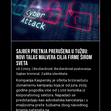
Sajber pretnja prerušena u tužbu:
Novi talas malvera cilja firme širom
sveta
16.7.2025.
|
Bezbednost
,
Bezbednost poslovanja
,
Sajber kriminal
,
Zaštita identiteta
Kompanija Kaspersky je otkrila brzorastuću
zlonamernu kampanju koja je od juna 2025.
godine pogodila više od 1.100 korisnika iz
korporativnog sektora. Napadači se
predstavljaju kao advokatska kancelarija i u
imejlovima prete tužbama zbog navodnog
kršenja patenata na...