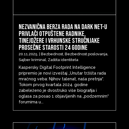
Nezvanična berza rada na Dark net-u
privlači otpuštene radnike,
tinejdžere i vrhunske stručnjake
prosečne starosti 24 godine
20.11.2025.
|
Bezbednost
,
Bezbednost poslovanja
,
Sajber kriminal
,
Zaštita identiteta
Kaspersky Digital Footprint Intelligence
pripremio je novi izveštaj „Unutar tržišta rada
mračnog veba: Njihov talenat, naša pretnja“.
Tokom prvog kvartala 2024. godine
zabeleženo je dvostruko više biografija i
oglasa za posao 1 objavljenih na „podzemnim“
forumima u...