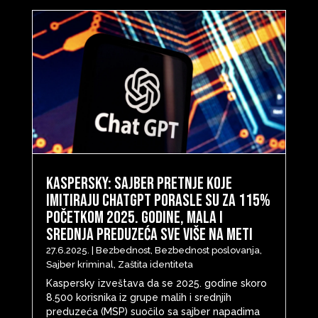
Kaspersky: Sajber pretnje koje
imitiraju ChatGPT porasle su za 115%
početkom 2025. godine, mala i
srednja preduzeća sve više na meti
27.6.2025.
|
Bezbednost
,
Bezbednost poslovanja
,
Sajber kriminal
,
Zaštita identiteta
Kaspersky izveštava da se 2025. godine skoro
8.500 korisnika iz grupe malih i srednjih
preduzeća (MSP) suočilo sa sajber napadima