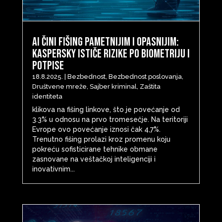
AI čini fišing pametnijim i opasnijim:
Kaspersky ističe rizike po biometriju i
potpise
18.8.2025.
|
Bezbednost
,
Bezbednost poslovanja
,
Društvene mreže
,
Sajber kriminal
,
Zaštita
identiteta
klikova na fišing linkove, što je povećanje od
3.3% u odnosu na prvo tromesečje. Na teritoriji
Evrope ovo povećanje iznosi čak 4,7%.
Trenutno fišing prolazi kroz promenu koju
pokreću sofisticirane tehnike obmane
zasnovane na veštačkoj inteligenciji i
inovativnim...