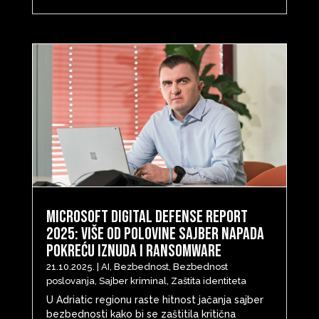
Microsoft Digital Defense Report
2025: Više od polovine sajber napada
pokreću iznuda i ransomware
21.10.2025.
|
AI
,
Bezbednost
,
Bezbednost
poslovanja
,
Sajber kriminal
,
Zaštita identiteta
U Adriatic regionu raste hitnost jačanja sajber
bezbednosti kako bi se zaštitila kritična