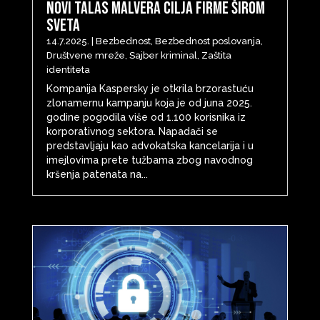
Novi talas malvera cilja firme širom
sveta
14.7.2025.
|
Bezbednost
,
Bezbednost poslovanja
,
Društvene mreže
,
Sajber kriminal
,
Zaštita
identiteta
Kompanija Kaspersky je otkrila brzorastuću
zlonamernu kampanju koja je od juna 2025.
godine pogodila više od 1.100 korisnika iz
korporativnog sektora. Napadači se
predstavljaju kao advokatska kancelarija i u
imejlovima prete tužbama zbog navodnog
kršenja patenata na...