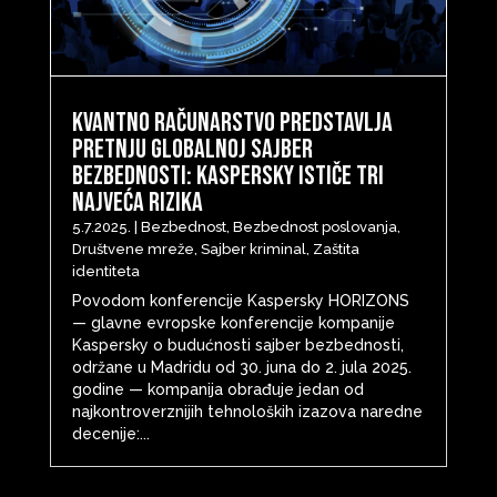
Kvantno računarstvo predstavlja
pretnju globalnoj sajber
bezbednosti: Kaspersky ističe tri
najveća rizika
5.7.2025.
|
Bezbednost
,
Bezbednost poslovanja
,
Društvene mreže
,
Sajber kriminal
,
Zaštita
identiteta
Povodom konferencije Kaspersky HORIZONS
— glavne evropske konferencije kompanije
Kaspersky o budućnosti sajber bezbednosti,
održane u Madridu od 30. juna do 2. jula 2025.
godine — kompanija obrađuje jedan od
najkontroverznijih tehnoloških izazova naredne
decenije:...