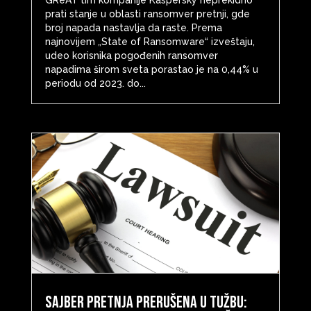
prati stanje u oblasti ransomver pretnji, gde
broj napada nastavlja da raste. Prema
najnovijem „State of Ransomware“ izveštaju,
udeo korisnika pogođenih ransomver
napadima širom sveta porastao je na 0,44% u
periodu od 2023. do...
Sajber pretnja prerušena u tužbu: