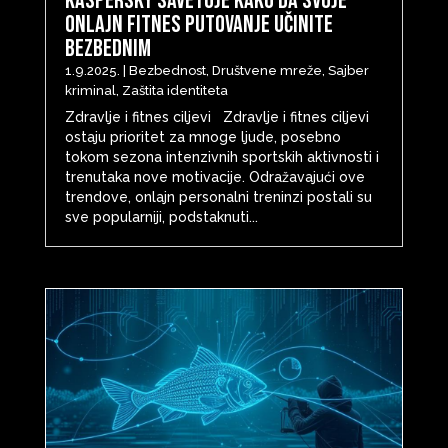
Kaspersky savetuje kako da svoje
onlajn fitnes putovanje učinite
bezbednim
1.9.2025.
|
Bezbednost
,
Društvene mreže
,
Sajber
kriminal
,
Zaštita identiteta
Zdravlje i fitnes ciljevi Zdravlje i fitnes ciljevi
ostaju prioritet za mnoge ljude, posebno
tokom sezona intenzivnih sportskih aktivnosti i
trenutaka nove motivacije. Odražavajući ove
trendove, onlajn personalni treninzi postali su
sve popularniji, podstaknuti...