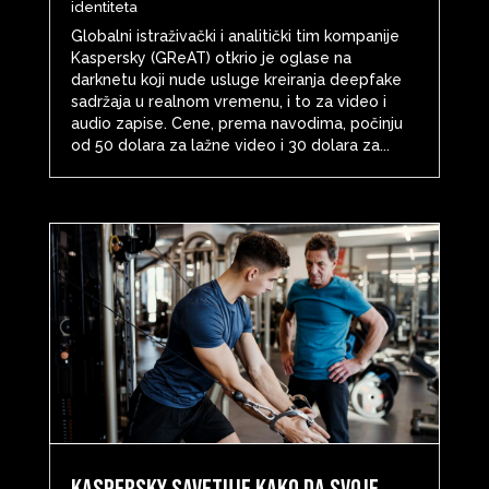
identiteta
Globalni istraživački i analitički tim kompanije
Kaspersky (GReAT) otkrio je oglase na
darknetu koji nude usluge kreiranja deepfake
sadržaja u realnom vremenu, i to za video i
audio zapise. Cene, prema navodima, počinju
od 50 dolara za lažne video i 30 dolara za...