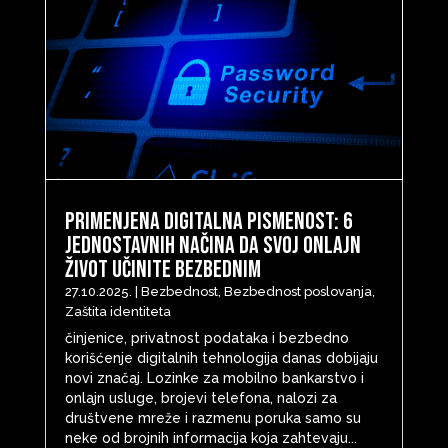
Primenjena digitalna pismenost: 6
jednostavnih načina da svoj onlajn
život učinite bezbednim
27.10.2025.
|
Bezbednost
,
Bezbednost poslovanja
,
Zaštita identiteta
činjenice, privatnost podataka i bezbedno
korišćenje digitalnih tehnologija danas dobijaju
novi značaj. Lozinke za mobilno bankarstvo i
onlajn usluge, brojevi telefona, nalozi za
društvene mreže i razmenu poruka samo su
neke od brojnih informacija koja zahtevaju...