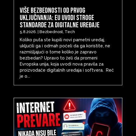
Više bezbednosti od prvog
uključivanja: EU uvodi stroge
standarde za digitalne uređaje
5.8.2026.
|
Bezbednost
,
Tech
Koliko puta ste kupili novi pametni uređaj,
uključili ga i odmah počeli da ga koristite, ne
razmišljajući o tome koliko je zapravo
bezbedan? Upravo to želi da promeni
Evropska unija, koja uvodi nova pravila za
proizvođače digitalnih uređaja i softvera. Reč
je o...