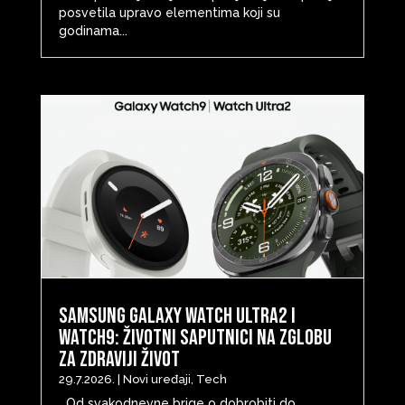
posvetila upravo elementima koji su
godinama...
Samsung Galaxy Watch Ultra2 i
Watch9: životni saputnici na zglobu
za zdraviji život
29.7.2026.
|
Novi uređaji
,
Tech
Od svakodnevne brige o dobrobiti do