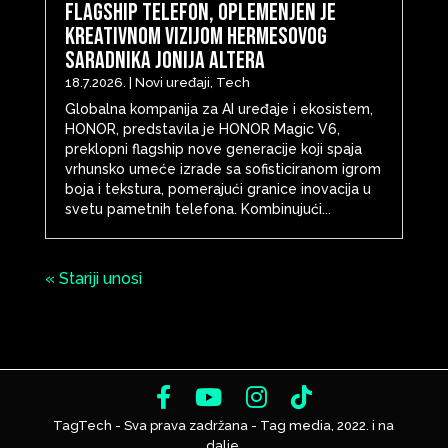
flagship telefon, oplemenjen je
kreativnom vizijom Hermesovog
saradnika Jonija Altera
18.7.2026.
|
Novi uređaji
,
Tech
Globalna kompanija za AI uređaje i ekosistem,
HONOR, predstavila je HONOR Magic V6,
preklopni flagship nove generacije koji spaja
vrhunsko umeće izrade sa sofisticiranom igrom
boja i tekstura, pomerajući granice inovacija u
svetu pametnih telefona. Kombinujući...
« Stariji unosi
TagTech - Sva prava zadržana - Tag media, 2022. i na
dalje.