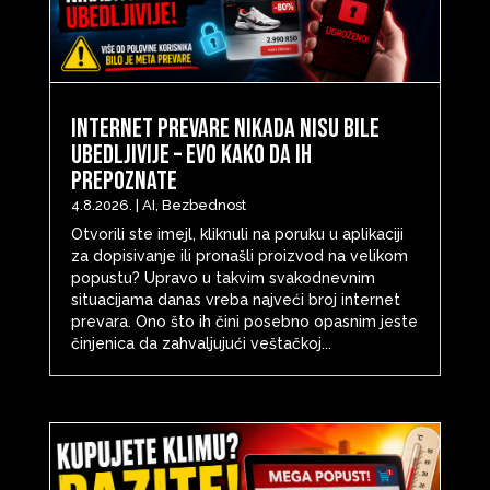
Internet prevare nikada nisu bile
ubedljivije – evo kako da ih
prepoznate
4.8.2026.
|
AI
,
Bezbednost
Otvorili ste imejl, kliknuli na poruku u aplikaciji
za dopisivanje ili pronašli proizvod na velikom
popustu? Upravo u takvim svakodnevnim
situacijama danas vreba najveći broj internet
prevara. Ono što ih čini posebno opasnim jeste
činjenica da zahvaljujući veštačkoj...