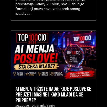
predstavlja Galaxy Z Fold8, nov i uzbudljiv
format koji pruža novu vrstu preklopnog
iskustva,...
AI menja tržište rada: Koje poslove će
preuzeti mašine i kako mladi da se
pripreme?
20.7.2026.
|
AI
,
Biznis
,
Tech