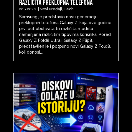
različita preklopna telefona
28.7.2026.
|
Novi uređaji
,
Tech
Samsung je predstavio novu generaciju
preklopnih telefona Galaxy Z, koja ove godine
prvi put obuhvata tri različita modela
namenjena različitim tipovima korisnika. Pored
Galaxy Z Fold8 Ultra i Galaxy Z Flip8,
predstavljen je i potpuno novi Galaxy Z Fold8,
koji donosi...