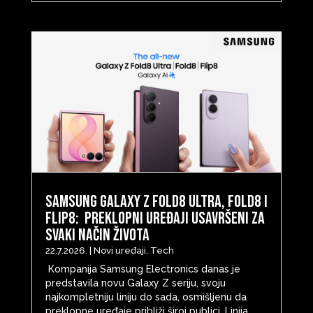
Samsung Galaxy Z Fold8 Ultra, Fold8 i
Flip8: Preklopni uređaji usavršeni za
svaki način života
22.7.2026.
|
Novi uređaji
,
Tech
Kompanija Samsung Electronics danas je
predstavila novu Galaxy Z seriju, svoju
najkompletniju liniju do sada, osmišljenu da
preklopne uređaje približi široj publici. Linija