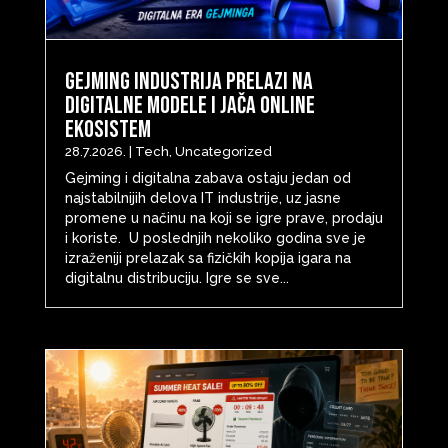
Gejming industrija prelazi na
digitalne modele i jača online
ekosistem
28.7.2026.
|
Tech
,
Uncategorized
Gejming i digitalna zabava ostaju jedan od
najstabilnijih delova IT industrije, uz jasne
promene u načinu na koji se igre prave, prodaju
i koriste. U poslednjih nekoliko godina sve je
izraženiji prelazak sa fizičkih kopija igara na
digitalnu distribuciju. Igre se sve...