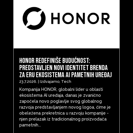
HONOR redefiniše budućnost:
predstavljen novi identitet brenda
za eru ekosistema AI pametnih uređaj
23.7.2026.
|
Izdvajamo
,
Tech
Kompanija HONOR, globalni lider u oblasti
ekosistema AI uređaja, danas je zvanično
započela novo poglavlje svog globalnog
razvoja predstavljanjem novog logoa, čime je
obeležena prekretnica u razvoju kompanije -
njen prelazak iz tradicionalnog proizvođača
pametnih...