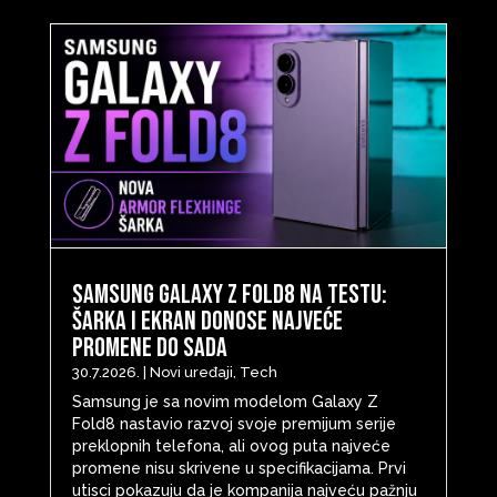
Samsung Galaxy Z Fold8 na testu:
šarka i ekran donose najveće
promene do sada
30.7.2026.
|
Novi uređaji
,
Tech
Samsung je sa novim modelom Galaxy Z
Fold8 nastavio razvoj svoje premijum serije
preklopnih telefona, ali ovog puta najveće
promene nisu skrivene u specifikacijama. Prvi
utisci pokazuju da je kompanija najveću pažnju