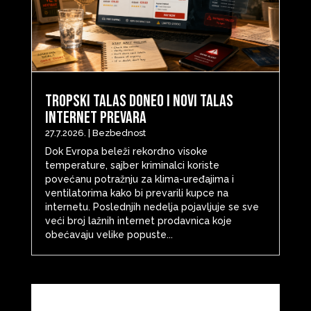
Tropski talas doneo i novi talas
internet prevara
27.7.2026.
|
Bezbednost
Dok Evropa beleži rekordno visoke
temperature, sajber kriminalci koriste
povećanu potražnju za klima-uređajima i
ventilatorima kako bi prevarili kupce na
internetu. Poslednjih nedelja pojavljuje se sve
veći broj lažnih internet prodavnica koje
obećavaju velike popuste...