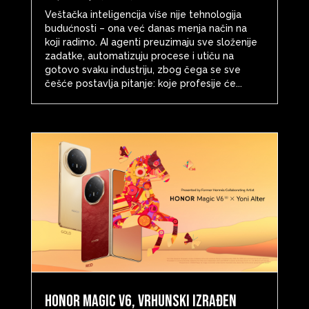
Veštačka inteligencija više nije tehnologija
budućnosti – ona već danas menja način na
koji radimo. AI agenti preuzimaju sve složenije
zadatke, automatizuju procese i utiču na
gotovo svaku industriju, zbog čega se sve
češće postavlja pitanje: koje profesije će...
HONOR Magic V6, vrhunski izrađen