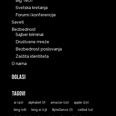
Big Tech
Svetska kretanja
Forumi i konferencije
Saveti
Bezbednost
Sajber kriminal
Društvene mreže
Bezbednost poslovanja
Zaštita identiteta
O nama
Oglasi
Tagovi
ai
(40)
alphabet
(7)
amazon
(10)
apple
(20)
bing
(16)
bing ai
(13)
ByteDance
(7)
cetbot
(11)