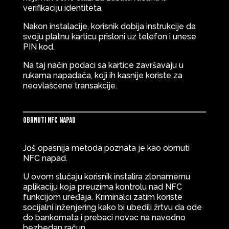
verifikaciju identiteta.
Nakon instalacije, korisnik dobija instrukcije da
svoju platnu karticu prisloni uz telefon i unese
PIN kod.
Na taj način podaci sa kartice završavaju u
rukama napadača, koji ih kasnije koriste za
neovlašćene transakcije.
Obrnuti NFC napad
Još opasnija metoda poznata je kao obrnuti
NFC napad.
U ovom slučaju korisnik instalira zlonamernu
aplikaciju koja preuzima kontrolu nad NFC
funkcijom uređaja. Kriminalci zatim koriste
socijalni inženjering kako bi ubedili žrtvu da ode
do bankomata i prebaci novac na navodno
bezbedan račun.