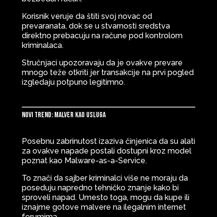
Korisnik veruje da štiti svoj novac od
prevaranata, dok se u stvarnosti sredstva
direktno prebacuju na račune pod kontrolom
kriminalaca.
Stručnjaci upozoravaju da je ovakve prevare
mnogo teže otkriti jer transakcije na prvi pogled
izgledaju potpuno legitimno.
Novi trend: Malver kao usluga
Posebnu zabrinutost izaziva činjenica da su alati
za ovakve napade postali dostupni kroz model
poznat kao Malware-as-a-Service.
To znači da sajber kriminalci više ne moraju da
poseduju napredno tehničko znanje kako bi
sproveli napad. Umesto toga, mogu da kupe ili
iznajme gotove malvere na ilegalnim internet
forumima.