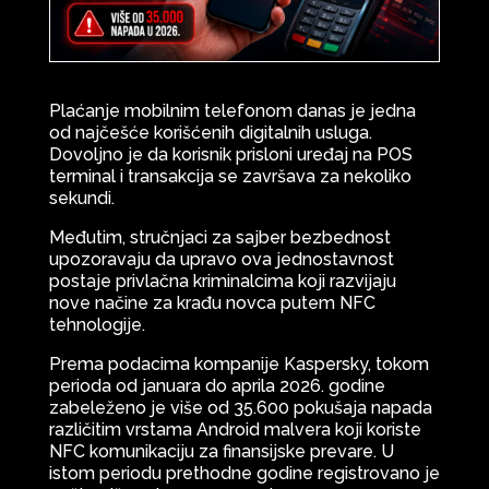
Plaćanje mobilnim telefonom danas je jedna
od najčešće korišćenih digitalnih usluga.
Dovoljno je da korisnik prisloni uređaj na POS
terminal i transakcija se završava za nekoliko
sekundi.
Međutim, stručnjaci za sajber bezbednost
upozoravaju da upravo ova jednostavnost
postaje privlačna kriminalcima koji razvijaju
nove načine za krađu novca putem NFC
tehnologije.
Prema podacima kompanije Kaspersky, tokom
perioda od januara do aprila 2026. godine
zabeleženo je više od 35.600 pokušaja napada
različitim vrstama Android malvera koji koriste
NFC komunikaciju za finansijske prevare. U
istom periodu prethodne godine registrovano je