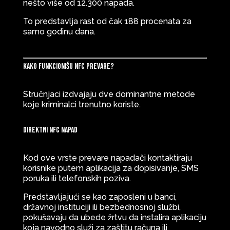
nešto više od 12.300 napada.
To predstavlja rast od čak 188 procenata za
samo godinu dana.
Kako funkcionišu NFC prevare?
Stručnjaci izdvajaju dve dominantne metode
koje kriminalci trenutno koriste.
Direktni NFC napad
Kod ove vrste prevare napadači kontaktiraju
korisnike putem aplikacija za dopisivanje, SMS
poruka ili telefonskih poziva.
Predstavljajući se kao zaposleni u banci,
državnoj instituciji ili bezbednosnoj službi,
pokušavaju da ubede žrtvu da instalira aplikaciju
koja navodno služi za zaštitu računa ili