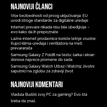
Najnoviji članci
Više bezbednosti od prvog uključivanja: EU
uvodi stroge standarde za digitalne uređaje
Internet prevare nikada nisu bile ubedljivije –
evo kako da ih prepoznate
Lažne internet prodavnice koriste letnje vrućine:
Kupci klima-uređaja i ventilatora na meti
prevaranata
Samsung Galaxy Z Fold8 na testu: šarka i ekran
donose najveće promene do sada
Samsung Galaxy Watch Ultra2 i Watch9: životni
saputnici na zglobu za zdraviji život
Najnoviji komentari
Vladula
Budžiš svoj PC za gaming? Evo šta
treba da znaš.