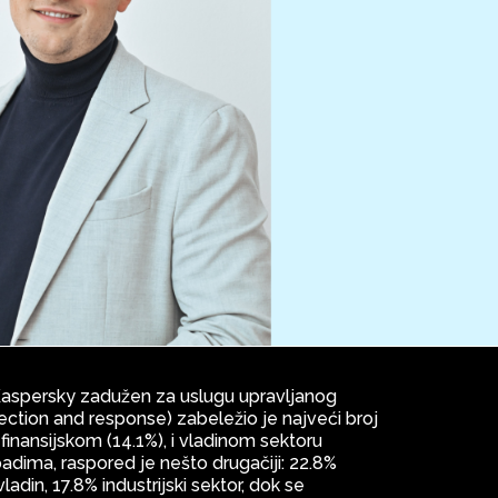
aspersky zadužen za uslugu upravljanog
ction and response) zabeležio je najveći broj
 finansijskom (14.1%), i vladinom sektoru
napadima, raspored je nešto drugačiji: 22.8%
adin, 17.8% industrijski sektor, dok se