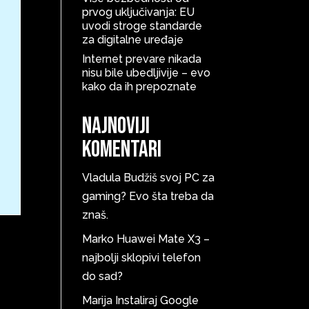
prvog uključivanja: EU
uvodi stroge standarde
za digitalne uređaje
Internet prevare nikada
nisu bile ubedljivije – evo
kako da ih prepoznate
Najnoviji
komentari
Vladula
Budžiš svoj PC za
gaming? Evo šta treba da
znaš.
Marko
Huawei Mate X3 –
najbolji sklopivi telefon
do sad?
Marija
Instaliraj Google