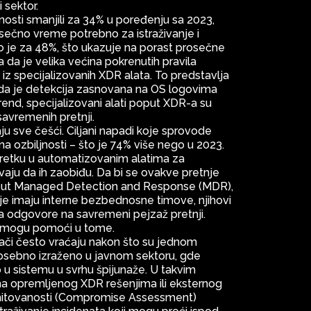
 sektor.
jnosti smanjili za 34% u poređenju sa 2023,
osečno vreme potrebno za istraživanje i
 je za 48%, što ukazuje na porast prosečne
 da je velika većina pokrenutih pravila
a iz specijalizovanih XDR alata. To predstavlja
a je detekcija zasnovana na OS logovima
trend, specijalizovani alati poput XDR-a su
 savremenih pretnji.
ju sve češći. Ciljani napadi koje sprovode
ena ozbiljnosti – što je 74% više nego u 2023.
pretku u automatizovanim alatima za
evaju da ih zaobiđu. Da bi se ovakve pretnje
 poput Managed Detection and Response (MDR),
oje imaju interne bezbednosne timove, njihovi
da odgovore na savremeni pejzaž pretnji.
 mogu pomoći u tome.
ači često vraćaju nakon što su jednom
osebno izraženo u javnom sektoru, gde
 u sistemu u svrhu špijunaže. U takvim
ma opremljenog XDR rešenjima ili eksternog
tovanosti (Compromise Assessment)