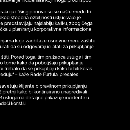
istraživanje incidenata koji mogu proći ispod
rakciju i fišing ponovo su se našle među tri
okog stepena ozbiljnosti uključivalo je
lje predstavljaju najslabiju kariku, zbog čega
čka u planiranju korporativne informacione
retnjama koje zaobilaze osnovne mere zaštite,
ti da su odgovarajući alati za prikupljanje
 štiti. Pored toga, tim pružaoca usluge i tim
 o tome kako da poboljšaju prikupljanje
i trebalo da se prikupljaju kako bi bili korak
reduju“ – kaže Rade Furtula, presales
avetuju klijente o pravilnom prikupljanju
 pretnji kako bi kontinuirano unapređivali
R uslugama detaljno prikazuje incidente u
ači koristili.