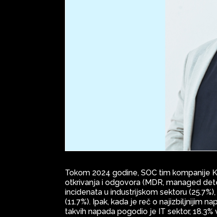
Tokom 2024 godine, SOC tim kompanije K
otkrivanja i odgovora (MDR, managed dete
incidenata u industrijskom sektoru (25.7%),
(11.7%). Ipak, kada je reč o najizbiljnijim 
takvih napada pogodio je IT sektor, 18.3% vl