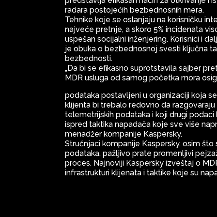
predstavlja efikasan način za otkrivanje i 
radara postojećih bezbednosnih mera.
Tehnike koje se oslanjaju na korisničku inte
najveće pretnje, a skoro 5% incidenata vis
uspešan socijalni inženjering. Korisnici i da
je obuka o bezbednosnoj svesti ključna ta
bezbednosti.
„Da bi se efikasno suprotstavila sajber p
MDR usluga od samog početka mora osigura
podataka postavljeni u organizaciji koja se
klijenta bi trebalo redovno da razgovaraju
telemetrijskih podataka i koji drugi podaci b
ispred taktika napadača koje sve više nap
menadžer kompanije Kaspersky.
Stručnjaci kompanije Kaspersky, osim što s
podataka, pažljivo prate promenljivi pejzaž
proces. Najnoviji Kaspersky izveštaj o MD
infrastrukturi klijenata i taktike koje su napad