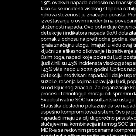
1.9% ovakvih napada odnosilo na finansijski
Iako su se incidenti visokog stepena ozbil
njihova složenost je značajno porasla. Pr
izveštavanje o ovim incidentima povećano
složenosti napada. Ovo potvrđuje činjenica
detekcije i indikatora napada (IoA) dolazil
pomak u odnosu na prethodne godine, kad
igrala značajnu ulogu. Imajući u vidu ovaj 
ključni za efikasno otkrivanje i istraživanje
Osim toga, napadi koje pokreću ljudi posta
ljudi činili su 43% incidenata visokog step
i 43% više nego u 2022. godini. Uprkos na
detekciju, motivisani napadači i dalje usp
suzbile, rešenja kojima upravljaju ljudi,
su od ključnog značaja. Za organizacije k
procesi i tehnologije moraju biti spremni 
Sveobuhvatne SOC konsultantske usluge
Statistika dosledno pokazuje da se napad
uspešno kompromitovali sistem. Ovo je p
napadači imaju za cilj dugoročno prisustvo
slučajevima, kombinacija internog SOC ti
MDR-a sa redovnim procenama kompromi