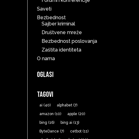
Forumi i konferencije
Saveti
Bezbednost
Sajber kriminal
Društvene mreže
Bezbednost poslovanja
Zaštita identiteta
O nama
Oglasi
Tagovi
ai
(40)
alphabet
(7)
amazon
(10)
apple
(20)
bing
(16)
bing ai
(13)
ByteDance
(7)
cetbot
(11)