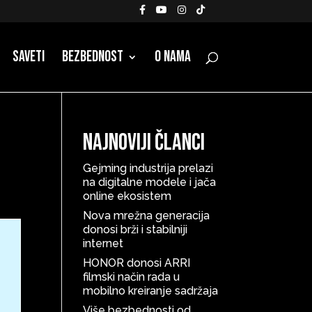
Saveti
Bezbednost
O nama
Najnoviji članci
Gejming industrija prelazi
na digitalne modele i jača
online ekosistem
Nova mrežna generacija
donosi brži i stabilniji
internet
HONOR donosi ARRI
filmski način rada u
mobilno kreiranje sadržaja
Više bezbednosti od