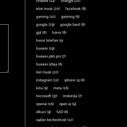
chatbot
(14)
chatgpt
(20)
elon musk
(20)
facebook
(8)
gaming
(10)
gejming
(6)
google
(29)
google bard
(8)
gpt
(8)
honor
(8)
honor telefoni
(5)
huawei
(19)
huawei p60 pro
(7)
huawei srbija
(6)
ilon mask
(20)
instagram
(12)
iphone 15
(6)
kina
(9)
meta
(16)
microsoft
(37)
motorola
(7)
openai
(16)
open ai
(9)
otkazi
(9)
SAD
(6)
sajber bezbednost
(12)