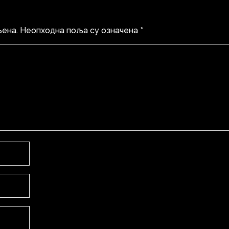
љена.
Неопходна поља су означена
*