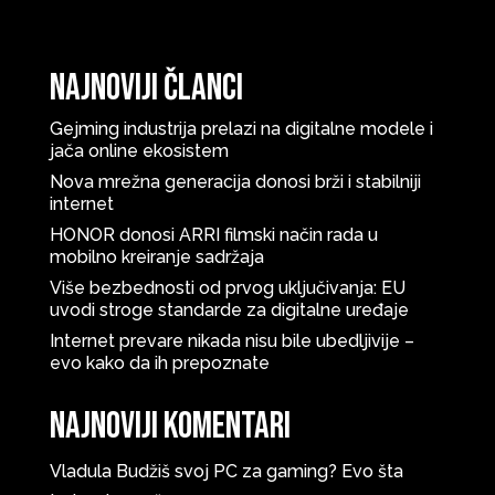
Najnoviji članci
Gejming industrija prelazi na digitalne modele i
jača online ekosistem
Nova mrežna generacija donosi brži i stabilniji
internet
HONOR donosi ARRI filmski način rada u
mobilno kreiranje sadržaja
Više bezbednosti od prvog uključivanja: EU
uvodi stroge standarde za digitalne uređaje
Internet prevare nikada nisu bile ubedljivije –
evo kako da ih prepoznate
Najnoviji komentari
Vladula
Budžiš svoj PC za gaming? Evo šta