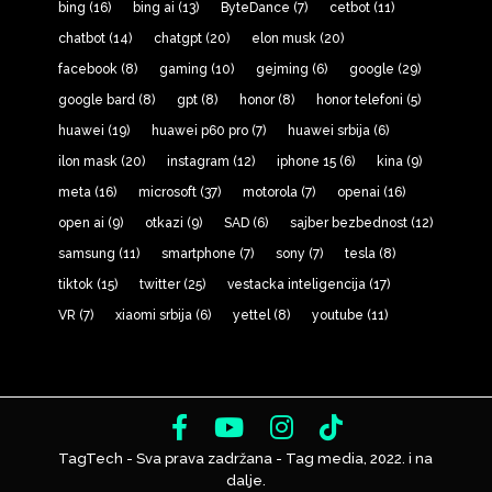
bing
(16)
bing ai
(13)
ByteDance
(7)
cetbot
(11)
chatbot
(14)
chatgpt
(20)
elon musk
(20)
facebook
(8)
gaming
(10)
gejming
(6)
google
(29)
google bard
(8)
gpt
(8)
honor
(8)
honor telefoni
(5)
huawei
(19)
huawei p60 pro
(7)
huawei srbija
(6)
ilon mask
(20)
instagram
(12)
iphone 15
(6)
kina
(9)
meta
(16)
microsoft
(37)
motorola
(7)
openai
(16)
open ai
(9)
otkazi
(9)
SAD
(6)
sajber bezbednost
(12)
samsung
(11)
smartphone
(7)
sony
(7)
tesla
(8)
tiktok
(15)
twitter
(25)
vestacka inteligencija
(17)
VR
(7)
xiaomi srbija
(6)
yettel
(8)
youtube
(11)
TagTech - Sva prava zadržana - Tag media, 2022. i na
dalje.