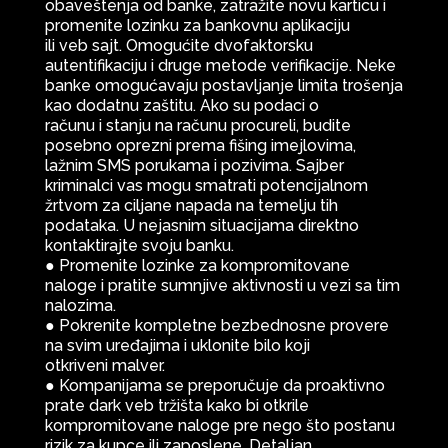
obaveštenja od banke, zatražite novu karticu i
promenite lozinku za bankovnu aplikaciju
ili veb sajt. Omogućite dvofaktorsku
autentifikaciju i druge metode verifikacije. Neke
banke omogućavaju postavljanje limita trošenja
kao dodatnu zaštitu. Ako su podaci o
računu i stanju na računu procureli, budite
posebno oprezni prema fišing imejlovima,
lažnim SMS porukama i pozivima. Sajber
kriminalci vas mogu smatrati potencijalnom
žrtvom za ciljane napada na temelju tih
podataka. U nejasnim situacijama direktno
kontaktirajte svoju banku.
● Promenite lozinke za kompromitovane
naloge i pratite sumnjive aktivnosti u vezi sa tim
nalozima.
● Pokrenite kompletne bezbednosne provere
na svim uređajima i uklonite bilo koji
otkriveni malver.
● Kompanijama se preporučuje da proaktivno
prate dark veb tržišta kako bi otkrile
kompromitovane naloge pre nego što postanu
rizik za kupce ili zaposlene. Detaljan