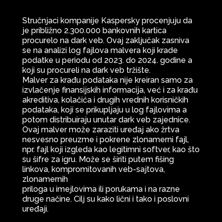
Stručnjaci kompanije Kaspersky procenjuju da
je približno 2.300.000 bankovnih kartica
procurelo na dark veb. Ovaj zaključak zasniva
se na analizi log fajlova malvera koji krade
podatke u periodu od 2023. do 2024. godine a
koji su procureli na dark veb tržište.
Malver za krađu podataka nije kreiran samo za
izvlačenje finansijskih informacija, već i za krađu
akreditiva, kolačića i drugih vrednih korisničkih
podataka, koji se prikupljaju u log fajlovima a
potom distribuiraju unutar dark veb zajednice.
Ovaj malver može zaraziti uređaj ako žrtva
nesvesno preuzme i pokrene zlonamerni fajl,
npr. fajl koji izgleda kao legitimni softver, kao što
su šifre za igru. Može se širiti putem fišing
linkova, kompromitovanih veb-sajtova,
zlonamernih
priloga u imejlovima ili porukama i na razne
druge načine. Cilj su kako lični i tako i poslovni
uređaji.