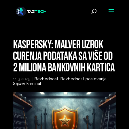
Kaspersky: Malver uzrok
curenja podataka sa više od
2 miliona bankovnih kartica
11.3.2025.
|
Bezbednost
,
Bezbednost poslovanja
,
Sajber kriminal