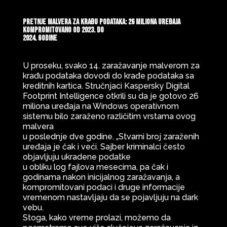
Pretnje malvera za krađu podataka: 26 miliona uređaja
kompromitovano od 2023. do
2024. godine
U proseku, svako 14. zaražavanje malverom za
krađu podataka dovodi do krađe podataka sa
kreditnih kartica. Stručnjaci Kaspersky Digital
Footprint Intelligence otkrili su da je gotovo 26
miliona uređaja na Windows operativnom
sistemu bilo zaraženo različitim vrstama ovog
malvera
u poslednje dve godine. „Stvarni broj zaraženih
uređaja je čak i veći. Sajber kriminalci često
objavljuju ukradene podatke
u obliku log fajlova mesecima, pa čak i
godinama nakon inicijalnog zaražavanja, a
kompromitovani podaci i druge informacije
vremenom nastavljaju da se pojavljuju na dark
vebu.
Stoga, kako vreme prolazi, možemo da