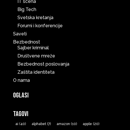
IT scena
Big Tech
Svetska kretanja
Forumi i konferencije
Saveti
Bezbednost
Sajber kriminal
Društvene mreže
Bezbednost poslovanja
Zaštita identiteta
O nama
Oglasi
Tagovi
ai
(40)
alphabet
(7)
amazon
(10)
apple
(20)