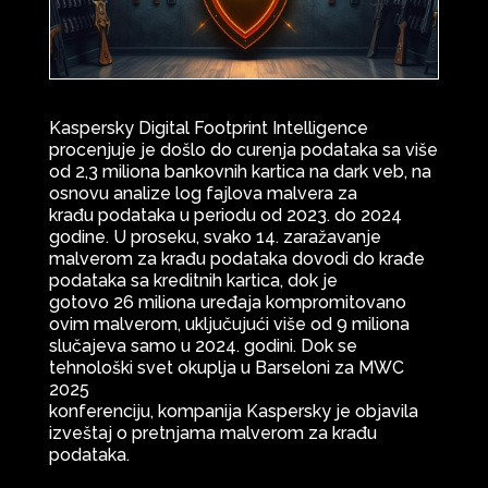
Kaspersky Digital Footprint Intelligence
procenjuje je došlo do curenja podataka sa više
od 2,3 miliona bankovnih kartica na dark veb, na
osnovu analize log fajlova malvera za
krađu podataka u periodu od 2023. do 2024
godine. U proseku, svako 14. zaražavanje
malverom za krađu podataka dovodi do krađe
podataka sa kreditnih kartica, dok je
gotovo 26 miliona uređaja kompromitovano
ovim malverom, uključujući više od 9 miliona
slučajeva samo u 2024. godini. Dok se
tehnološki svet okuplja u Barseloni za MWC
2025
konferenciju, kompanija Kaspersky je objavila
izveštaj o pretnjama malverom za krađu
podataka.