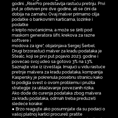
godini. „RisePro predstavlja rastuću pretnju. Prvi
put je otkriven pre dve godine, ali se čini da
dobija na zamahu. Ovaj malver primarno cilja
podatke o bankovnim karticama, lozinke i
podatke
o kripto novčanicima, a može se širiti pod
maskom generatora šifri, krekova za razne
softvere i
modova za igre“, objašnjava Sergej Šerbel.
Drugi brzorastući malver za krađu podataka je
Stealc, koji se prvi put pojavio 2023. godine i
povećao svoj udeo sa gotovo 3% na 13%.
Saznajte više iz izveštaja. Imajući u vidu rastuće
pretnje malvera za krađu podataka, kompanija
Kaspersky je pokrenula posebnu stranicu kako
bi podigla svest o ovom problemu i pružila
strategije za ublažavanje povezanih rizika.
Ako dođe do curenja podataka zbog malvera
za krađu podataka, odmah treba preduzeti
sledeće korake:
● Brzo reagujte ako posumnjate da su podaci o
vašoj platnoj kartici procureli: pratite