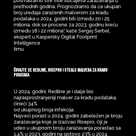
posmatramo sve više slučajeva zaražavanja iz
prethodnih godina. Prognoziramo da će ukupan
broj uređaja zaraženih malverom za krađu
podataka u 2024. godini biti između 20 i 25
miliona, dok se procene za 2023. godinu kreću
između 18 i 22 miliona“, kaže Sergej Šerbel,
ekspert u Kaspersky Digital Footprint
Intelligence
timu.
Čuvajte se Redline, Risepro i Stealc malvera za krađu
podataka
U 2024. godini, Redline je i dalje bio
najrasprostranjeniji malver za krađu podataka,
čineći 34%
od ukupnog broja infekcija.
Najveći porast u 2024. godini zabeležen je broju
zaražavanja koje je izazvao Risepro, čiji je
udeo u ukupnom broju zaražavanja porastao sa
1,4% u 2023. godini na gotovo 23% u 2024.