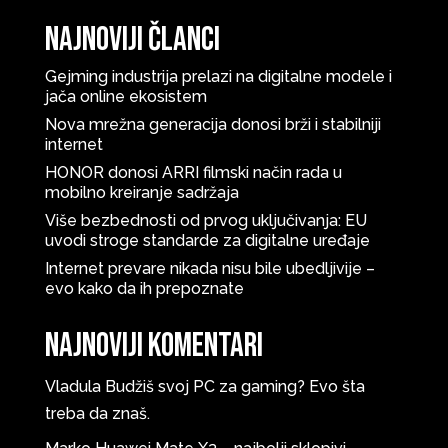
Najnoviji članci
Gejming industrija prelazi na digitalne modele i
jača online ekosistem
Nova mrežna generacija donosi brži i stabilniji
internet
HONOR donosi ARRI filmski način rada u
mobilno kreiranje sadržaja
Više bezbednosti od prvog uključivanja: EU
uvodi stroge standarde za digitalne uređaje
Internet prevare nikada nisu bile ubedljivije –
evo kako da ih prepoznate
Najnoviji komentari
Vladula
Budžiš svoj PC za gaming? Evo šta
treba da znaš.