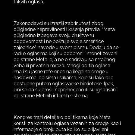
takvih oglasa.
Zakonodavci su izrazili zabrinutost zbog
očigledne nepravilnosti i kršenja pravila. “Meta
očigledno izbegava svoju društvenu
odgovornost i ne poštuje svoje smernice
zajednice,” navode u svom pismu. Dodaju da se
radi o oglasima koji su odobreni i monetizovani
od strane Meta-e, a ne o sadržaju sa mračnog
veba ili privatnih mreža. Mnogi od tih oglasa
imali su jasne reference na ilegalne droge u
naslovima, opisima i slikama, koje su lako bile
dostupne putem oglašivačke biblioteke. Ipak,
čini se da su prošli neprimećeno ili su ignorisani
od strane Metinih internih sistema.
Kongres traži detalje o politikama koje Meta
koristi za kontrolu oglasa vezanih za droge, kao i
informacije o broju puta koliko su prijavljeni