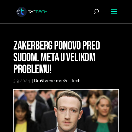
Zakerberg ponovo pred
sudom. Meta u velikom
problemu!
3.9.2024.
|
Društvene mreže
,
Tech