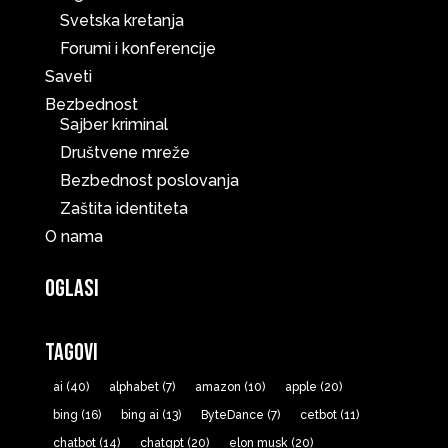
Svetska kretanja
Forumi i konferencije
Saveti
Bezbednost
Sajber kriminal
Društvene mreže
Bezbednost poslovanja
Zaštita identiteta
O nama
Oglasi
Tagovi
ai
(40)
alphabet
(7)
amazon
(10)
apple
(20)
bing
(16)
bing ai
(13)
ByteDance
(7)
cetbot
(11)
chatbot
(14)
chatgpt
(20)
elon musk
(20)