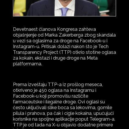
Devetnaest članova Kongresa zahteva
objašnjenje od Marka Zakerberga zbog skandala
u vezi sa oglasima za droge na Facebook-u i
Instagram-u. Pritisak dolazi nakon što je Tech
Transparency Project (TTP) otkrio stotine oglasa
za kokain, ekstazi i druge droge na Meta
platformama.
Prema izveštaju TTP-a iz prošlog meseca,
otkriveno je 450 oglasa na Instagramu i
Facebook-u koji promovišu različite
farmaceutske i ilegalne droge. Ovi oglasi su
često uključivali slike boca sa lekovima, gomile
pilula i prahova, pa čak i cigle kokaina, upućujući
korisnike na spoljne aplikacije poput Telegram-a.
TTP je od tada na X-u objavio dodatne primere