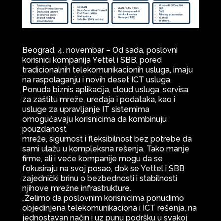
Beograd, 4. novembar – Od sada, poslovni
korisnici kompanija Yettel i SBB, pored
tradicionalnih telekomunikacionih usluga, imaju
na raspolaganju i novih deset ICT usluga.
Ponuda biznis aplikacija, cloud usluga, servisa
za zaštitu mreže, uređaja i podataka, kao i
usluge za upravljanje IT sistemima
omogućavaju korisnicima da kombinuju
pouzdanost
mreže, sigurnost i fleksibilnost bez potrebe da
sami ulažu u kompleksna rešenja. Tako manje
firme, ali i veće kompanije mogu da se
fokusiraju na svoj posao, dok se Yettel i SBB
zajednički brinu o bezbednosti i stabilnosti
njihove mrežne infrastrukture.
„Želimo da poslovnim korisnicima ponudimo
objedinjena telekomunikaciona i ICT rešenja, na
jednostavan način i uz punu podršku u svakoj