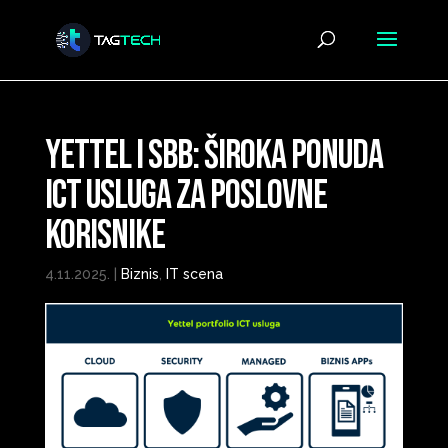
Yettel i SBB: Široka ponuda
ICT usluga za poslovne
korisnike
4.11.2025.
|
Biznis
,
IT scena