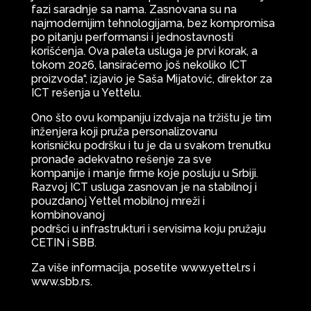
fazi saradnje sa nama. Zasnovana su na
najmodernijim tehnologijama, bez kompromisa
po pitanju performansi i jednostavnosti
korišćenja. Ova paleta usluga je prvi korak, a
tokom 2026, lansiraćemo još nekoliko ICT
proizvoda“, izjavio je Saša Mijatović, direktor za
ICT rešenja u Yettelu.
Ono što ovu kompaniju izdvaja na tržištu je tim
inženjera koji pruža personalizovanu
korisničku podršku i tu je da u svakom trenutku
pronađe adekvatno rešenje za sve
kompanije i manje firme koje posluju u Srbiji.
Razvoj ICT usluga zasnovan je na stabilnoj i
pouzdanoj Yettel mobilnoj mreži i
kombinovanoj
podršci u infrastrukturi i servisima koju pružaju
CETIN i SBB.
Za više informacija, posetite www.yettel.rs i
www.sbb.rs.