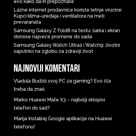
evo kako da ih prepoznate
Lažne internet prodavnice koriste letnje vrućine:
Kupci klima-uređaja i ventilatora na meti
prevaranata
Samsung Galaxy Z Fold8 na testu: šarka i ekran
donose najveće promene do sada
Samsung Galaxy Watch Ultra2 i Watch9: životni
saputnici na zglobu za zdraviji život
Najnoviji komentari
Vladula
Budžiš svoj PC za gaming? Evo šta
treba da znaš.
Marko
Huawei Mate X3 – najbolji sklopivi
telefon do sad?
Marija
Instaliraj Google aplikacije na Huawei
telefonu!