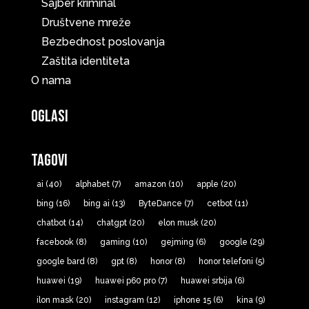
Sajber kriminal
Društvene mreže
Bezbednost poslovanja
Zaštita identiteta
O nama
Oglasi
Tagovi
ai
(40)
alphabet
(7)
amazon
(10)
apple
(20)
bing
(16)
bing ai
(13)
ByteDance
(7)
cetbot
(11)
chatbot
(14)
chatgpt
(20)
elon musk
(20)
facebook
(8)
gaming
(10)
gejming
(6)
google
(29)
google bard
(8)
gpt
(8)
honor
(8)
honor telefoni
(5)
huawei
(19)
huawei p60 pro
(7)
huawei srbija
(6)
ilon mask
(20)
instagram
(12)
iphone 15
(6)
kina
(9)