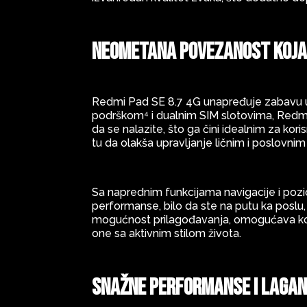
Neometana povezanost koja
Redmi Pad SE 8.7 4G unapređuje zabavu
podrškom⁴ i dualnim SIM slotovima, Redmi
da se nalazite, što ga čini idealnim za kor
tu da olakša upravljanje ličnim i poslovni
Sa naprednim funkcijama navigacije i poz
performanse, bilo da ste na putu ka poslu
mogućnost prilagođavanja, omogućava kori
one sa aktivnim stilom života.
Snažne performanse i lagani