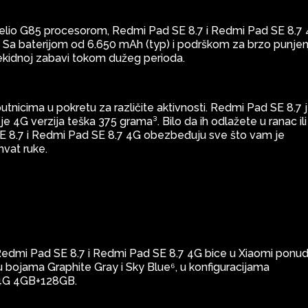
lio G85 procesorom, Redmi Pad SE 8.7 i Redmi Pad SE 8.7
. Sa baterijom od 6.650 mAh (typ) i podrškom za brzo punje
rekidnoj zabavi tokom dužeg perioda.
utnicima u pokretu za različite aktivnosti. Redmi Pad SE 8.7 
e 4G verzija teška 375 grama³. Bilo da ih odlažete u ranac ili
SE 8.7 i Redmi Pad SE 8.7 4G obezbeđuju sve što vam je
hvat ruke.
 Redmi Pad SE 8.7 i Redmi Pad SE 8.7 4G bice u Xiaomi ponud
u bojama Graphite Gray i Sky Blue⁶, u konfiguracijama
4G 4GB+128GB.