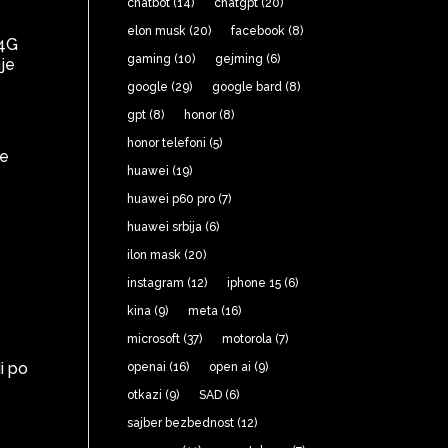
chatbot
(14)
chatgpt
(20)
elon musk
(20)
facebook
(8)
 4G
gaming
(10)
gejming
(6)
nje
google
(29)
google bard
(8)
gpt
(8)
honor
(8)
honor telefoni
(5)
je
huawei
(19)
huawei p60 pro
(7)
huawei srbija
(6)
ilon mask
(20)
instagram
(12)
iphone 15
(6)
kina
(9)
meta
(16)
microsoft
(37)
motorola
(7)
i po
openai
(16)
open ai
(9)
otkazi
(9)
SAD
(6)
sajber bezbednost
(12)