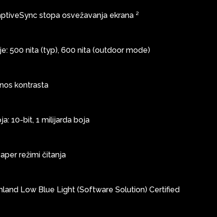
ptiveSync stopa osvežavanja ekrana ²
je: 500 nita (typ), 600 nita (outdoor mode)
nos kontrasta
a: 10-bit, 1 milijarda boja
Paper režimi čitanja
land Low Blue Light (Software Solution) Certified