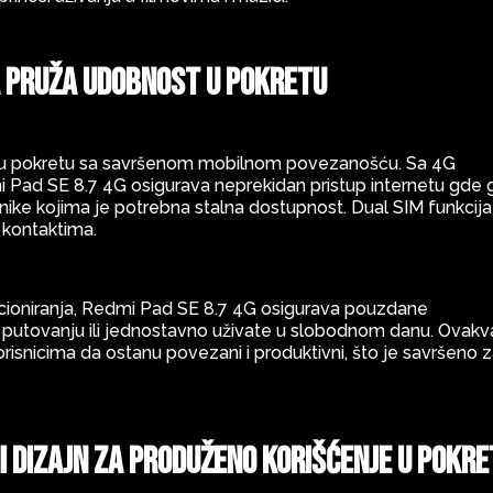
 pruža udobnost u pokretu
 u pokretu sa savršenom mobilnom povezanošću. Sa 4G
 Pad SE 8.7 4G osigurava neprekidan pristup internetu gde
isnike kojima je potrebna stalna dostupnost. Dual SIM funkcija
m kontaktima.
icioniranja, Redmi Pad SE 8.7 4G osigurava pouzdane
, putovanju ili jednostavno uživate u slobodnom danu. Ovakv
snicima da ostanu povezani i produktivni, što je savršeno 
 dizajn za produženo korišćenje u pokr