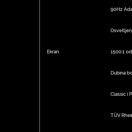
90Hz Ada
Osvetljen
Ekran
1500:1 od
Dubina boj
Classic i 
TÜV Rhein