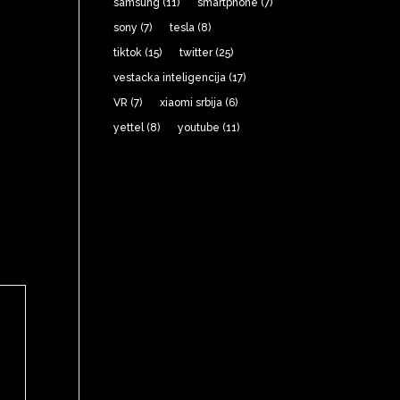
samsung
(11)
smartphone
(7)
sony
(7)
tesla
(8)
tiktok
(15)
twitter
(25)
vestacka inteligencija
(17)
VR
(7)
xiaomi srbija
(6)
yettel
(8)
youtube
(11)