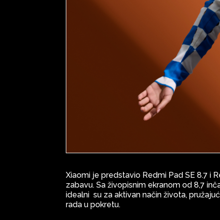
Xiaomi je predstavio Redmi Pad SE 8.7 i R
zabavu. Sa živopisnim ekranom od 8,7 inč
idealni su za aktivan način života, pružajuć
rada u pokretu.