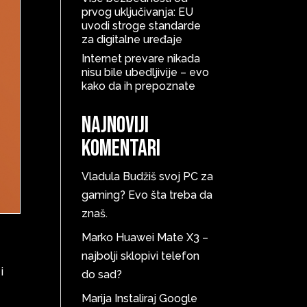
prvog uključivanja: EU
uvodi stroge standarde
za digitalne uređaje
Internet prevare nikada
nisu bile ubedljivije – evo
kako da ih prepoznate
Najnoviji
komentari
Vladula
Budžiš svoj PC za
gaming? Evo šta treba da
znaš.
Marko
Huawei Mate X3 –
najbolji sklopivi telefon
i
do sad?
Marija
Instaliraj Google