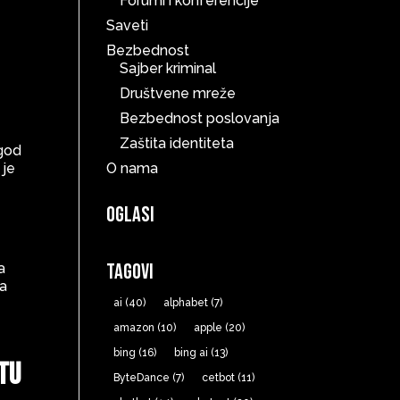
Forumi i konferencije
Saveti
Bezbednost
Sajber kriminal
Društvene mreže
Bezbednost poslovanja
Zaštita identiteta
 god
 je
O nama
Oglasi
Tagovi
a
za
ai
(40)
alphabet
(7)
amazon
(10)
apple
(20)
bing
(16)
bing ai
(13)
etu
ByteDance
(7)
cetbot
(11)