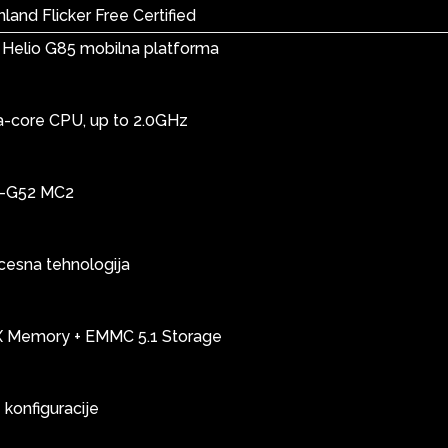
land Flicker Free Certified
 Helio G85 mobilna platforma
a-core CPU, up to 2.0GHz
i-G52 MC2
cesna tehnologija
Memory + EMMC 5.1 Storage
konfiguracije