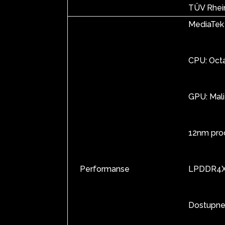
TÜV Rhein
MediaTek
CPU: Oct
GPU: Mal
12nm pro
Performanse
LPDDR4X 
Dostupne 