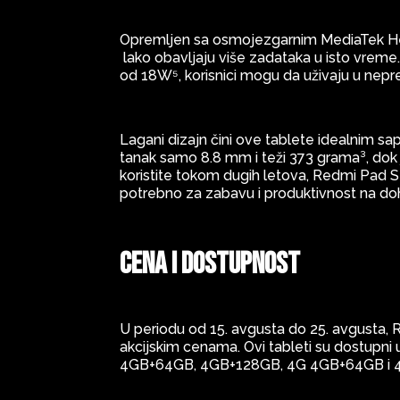
Opremljen sa osmojezgarnim MediaTek He
lako obavljaju više zadataka u isto vreme
od 18W⁵, korisnici mogu da uživaju u nep
Lagani dizajn čini ove tablete idealnim sap
tanak samo 8.8 mm i teži 373 grama³, dok j
koristite tokom dugih letova, Redmi Pad 
potrebno za zabavu i produktivnost na do
Cena i dostupnost
U periodu od 15. avgusta do 25. avgusta,
akcijskim cenama. Ovi tableti su dostupni 
4GB+64GB, 4GB+128GB, 4G 4GB+64GB i 