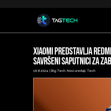
Xiaomi predstavlja Redmi P
Savršeni saputnici za za
16.8.2024.
|
Big Tech
,
Novi uređaji
,
Tech