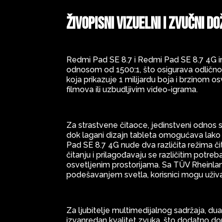
Živopisni vizuelni i zvučni d
Redmi Pad SE 8.7 i Redmi Pad SE 8.7 4G im
odnosom od 1500:1, što osigurava odlično
koja prikazuje 1 milijardu boja i brzinom 
filmova ili uzbudljivim video-igrama.
Za strastvene čitaoce, jedinstveni odnos st
dok lagani dizajn tableta omogućava lako
Pad SE 8.7 4G nude dva različita režima či
čitanju i prilagođavaju se različitim potreba
osvetljenim prostorijama. Sa TÜV Rheinland
podešavanjem svetla, korisnici mogu uživat
Za ljubitelje multimedijalnog sadržaja, d
izvanredan kvalitet zvuka, što dodatno dopr