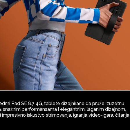
edmi Pad SE 8.7 4G, tablete dizajnirane da pruže izuzetnu
a, snažnim performansama i elegantnim, laganim dizajnom,
i impresivno iskustvo strimovanja, igranja video-igara, čitanja 