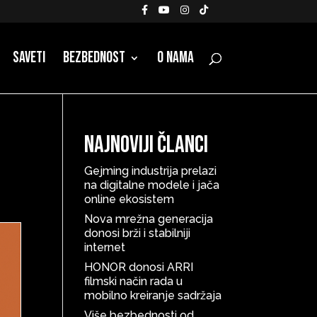
Saveti
Bezbednost
O nama
Najnoviji članci
Gejming industrija prelazi
na digitalne modele i jača
online ekosistem
Nova mrežna generacija
donosi brži i stabilniji
internet
HONOR donosi ARRI
filmski način rada u
mobilno kreiranje sadržaja
Više bezbednosti od