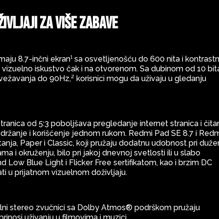
oživljaji za više zabave
aju 8.7-inčni ekran¹ sa osvetljenošću do 600 nita i kontrast
 vizuelno iskustvo čak i na otvorenom. Sa dubinom od 10 bit
osvežavanja do 90Hz,² korisnici mogu da uživaju u gledanju
ranica od 5:3 poboljšava pregledanje internet stranica i čita
 držanje i korišćenje jednom rukom. Redmi Pad SE 8.7 i Red
tanja, Paper i Classic, koji pružaju dodatnu udobnost pri duž
ma i okruženju, bilo pri jakoj dnevnoj svetlosti ili u slabo
 Low Blue Light i Flicker Free sertifikatom, kao i brzim DC
i u prijatnom vizuelnom doživljaju.
ualni stereo zvučnici sa Dolby Atmos® podrškom pružaju
inosi uživanju u filmovima i muzici.