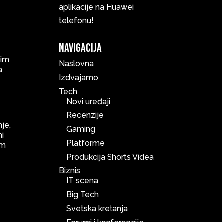
aplikacije na Huawei
telefonu!
Navigacija
nim
Naslovna
a
Izdvajamo
Tech
Novi uređaji
Recenzije
nje,
Gaming
mi
Platforme
em
Produkcija Shorts Videa
Biznis
IT scena
Big Tech
Svetska kretanja