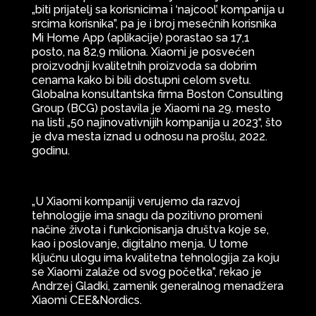
„biti prijatelj sa korisnicima i ‘najcool’ kompanija u
srcima korisnika”, pa je i broj mesečnih korisnika
Mi Home App (aplikacije) porastao sa 17,1
posto, na 82,9 miliona. Xiaomi je posvećen
proizvodnji kvalitetnih proizvoda sa dobrim
cenama kako bi bili dostupni celom svetu.
Globalna konsultantska firma Boston Consulting
Group (BCG) postavila je Xiaomi na 29. mesto
na listi „50 najinovativnijih kompanija u 2023“, što
je dva mesta iznad u odnosu na prošlu, 2022.
godinu.
„U Xiaomi kompaniji verujemo da razvoj
tehnologije ima snagu da pozitivno promeni
načine života i funkcionisanja društva koje se,
kao i poslovanje, digitalno menja. U tome
ključnu ulogu ima kvalitetna tehnologija za koju
se Xiaomi zalaže od svog početka”, rekao je
Andrzej Gladki, zamenik generalnog menadžera
Xiaomi CEE&Nordics.