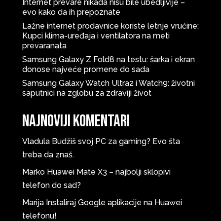
Internet prevare nikada nisu bile ubedljivije –
evo kako da ih prepoznate
Lažne internet prodavnice koriste letnje vrućine:
Kupci klima-uređaja i ventilatora na meti
prevaranata
Samsung Galaxy Z Fold8 na testu: šarka i ekran
donose najveće promene do sada
Samsung Galaxy Watch Ultra2 i Watch9: životni
saputnici na zglobu za zdraviji život
Najnoviji komentari
Vladula
Budžiš svoj PC za gaming? Evo šta
treba da znaš.
Marko
Huawei Mate X3 – najbolji sklopivi
telefon do sad?
Marija
Instaliraj Google aplikacije na Huawei
telefonu!