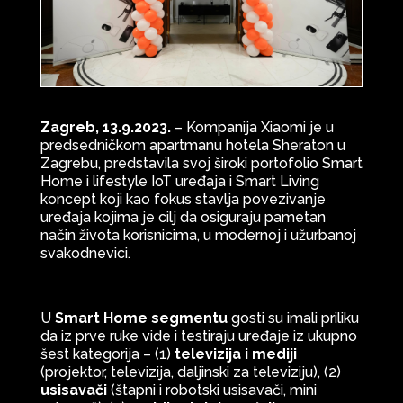
Zagreb, 13.9.2023.
– Kompanija Xiaomi je u
predsedničkom apartmanu hotela Sheraton u
Zagrebu, predstavila svoj široki portofolio Smart
Home i lifestyle IoT uređaja i Smart Living
koncept koji kao fokus stavlja povezivanje
uređaja kojima je cilj da osiguraju pametan
način života korisnicima, u modernoj i užurbanoj
svakodnevici.
U
Smart Home segmentu
gosti su imali priliku
da iz prve ruke vide i testiraju uređaje iz ukupno
šest kategorija – (1)
televizija i mediji
(projektor, televizija, daljinski za televiziju), (2)
usisavači
(štapni i robotski usisavači, mini