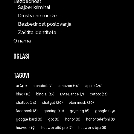
Bezbednost
Sajber kriminal
Društvene mreže
Bezbednost poslovanja
Zaštita identiteta
O nama
Oglasi
Tagovi
ai
(40)
alphabet
(7)
amazon
(10)
apple
(20)
bing
(16)
bing ai
(13)
ByteDance
(7)
cetbot
(11)
chatbot
(14)
chatgpt
(20)
elon musk
(20)
facebook
(8)
gaming
(10)
gejming
(6)
google
(29)
google bard
(8)
gpt
(8)
honor
(8)
honor telefoni
(5)
huawei
(19)
huawei p60 pro
(7)
huawei srbija
(6)