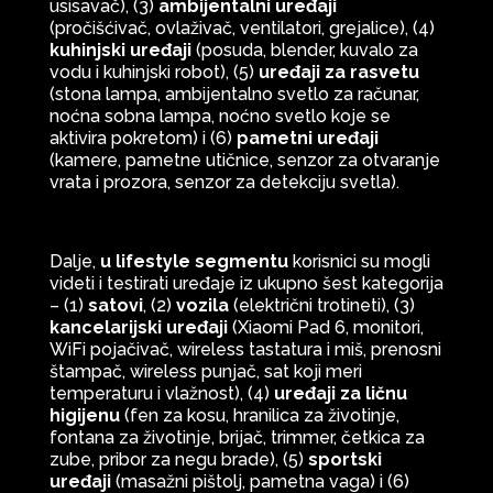
usisavač), (3)
ambijentalni uređaji
(pročišćivač, ovlaživač, ventilatori, grejalice), (4)
kuhinjski uređaji
(posuda, blender, kuvalo za
vodu i kuhinjski robot), (5)
uređaji za rasvetu
(stona lampa, ambijentalno svetlo za računar,
noćna sobna lampa, noćno svetlo koje se
aktivira pokretom) i (6)
pametni uređaji
(kamere, pametne utičnice, senzor za otvaranje
vrata i prozora, senzor za detekciju svetla).
Dalje,
u lifestyle segmentu
korisnici su mogli
videti i testirati uređaje iz ukupno šest kategorija
– (1)
satovi
, (2)
vozila
(električni trotineti), (3)
kancelarijski uređaji
(Xiaomi Pad 6, monitori,
WiFi pojačivač, wireless tastatura i miš, prenosni
štampač, wireless punjač, sat koji meri
temperaturu i vlažnost), (4)
uređaji za ličnu
higijenu
(fen za kosu, hranilica za životinje,
fontana za životinje, brijač, trimmer, četkica za
zube, pribor za negu brade), (5)
sportski
uređaji
(masažni pištolj, pametna vaga) i (6)