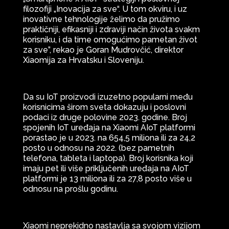
filozofiji „Inovacija za sve“. U tom okviru, i uz
inovativne tehnologije želimo da pružimo
praktičniji, efikasniji i zdraviji način života svakm
korisniku, i da time omogućimo pametan život
za sve”, rekao je Goran Mudrovčić, direktor
Xiaomija za Hrvatsku i Sloveniju.
Da su IoT proizvodi izuzetno popularni među
korisnicima širom sveta dokazuju i poslovni
podaci iz druge polovine 2023. godine. Broj
spojenih IoT uređaja na Xiaomi AIoT platformi
porastao je u 2023. na 654,5 miliona ili za 24,2
posto u odnosu na 2022. (bez pametnih
telefona, tableta i laptopa). Broj korisnika koji
imaju pet ili više priključenih uređaja na AIoT
platformi je 13 miliona ili za 27,8 posto više u
odnosu na prošlu godinu.
Xiaomi neprekidno nastavlja sa svojom vizijom