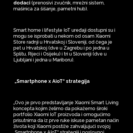
dodaci
(prenosivi zvučnik, mrežni sistem,
mašinica za šišanje, pametni hub).
Smart home i lifestyle IoT uređaji dostupni su i
mogu se isprobati u nekom od osam Xiaomi
Store radnji u Hrvatskoj i Sloveniji, od čega je
pet u Hrvatskoj (dve u Zagrebu i po jedna u
Splitu, Rijeci i Osijeku) i tri u Sloveniji (dve u
Ljubljani i jedna u Mariboru).
„Smartphone x AioT“ strategija
„Ovo je prvo predstavljanje Xiaomi Smart Living
koncepta kojim želimo da pokažemo široki
portfolio Xiaomi IoT proizvoda i omogućimo
prisutnima da iz prve ruke iskuse pametan način
života koji Xiaomi postiže zahvaljujući svojoj
„Smartphone x AIoT“ strategiji i poslovnoj