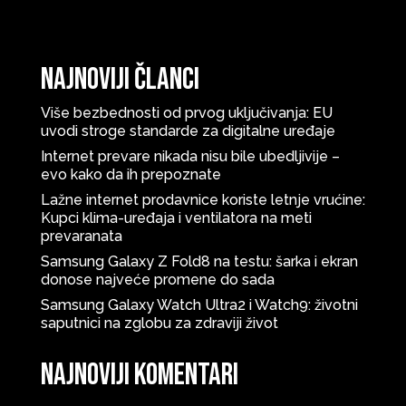
Najnoviji članci
Više bezbednosti od prvog uključivanja: EU
uvodi stroge standarde za digitalne uređaje
Internet prevare nikada nisu bile ubedljivije –
evo kako da ih prepoznate
Lažne internet prodavnice koriste letnje vrućine:
Kupci klima-uređaja i ventilatora na meti
prevaranata
Samsung Galaxy Z Fold8 na testu: šarka i ekran
donose najveće promene do sada
Samsung Galaxy Watch Ultra2 i Watch9: životni
saputnici na zglobu za zdraviji život
Najnoviji komentari