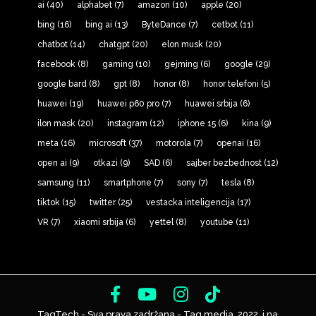
ai
(40)
alphabet
(7)
amazon
(10)
apple
(20)
bing
(16)
bing ai
(13)
ByteDance
(7)
cetbot
(11)
chatbot
(14)
chatgpt
(20)
elon musk
(20)
facebook
(8)
gaming
(10)
gejming
(6)
google
(29)
google bard
(8)
gpt
(8)
honor
(8)
honor telefoni
(5)
huawei
(19)
huawei p60 pro
(7)
huawei srbija
(6)
ilon mask
(20)
instagram
(12)
iphone 15
(6)
kina
(9)
meta
(16)
microsoft
(37)
motorola
(7)
openai
(16)
open ai
(9)
otkazi
(9)
SAD
(6)
sajber bezbednost
(12)
samsung
(11)
smartphone
(7)
sony
(7)
tesla
(8)
tiktok
(15)
twitter
(25)
vestacka inteligencija
(17)
VR
(7)
xiaomi srbija
(6)
yettel
(8)
youtube
(11)
TagTech - Sva prava zadržana - Tag media, 2022. i na