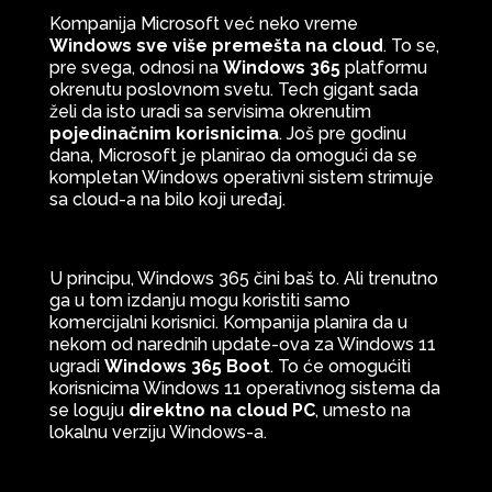
Kompanija Microsoft već neko vreme
Windows sve više premešta na cloud
. To se,
pre svega, odnosi na
Windows 365
platformu
okrenutu poslovnom svetu. Tech gigant sada
želi da isto uradi sa servisima okrenutim
pojedinačnim korisnicima
. Još pre godinu
dana, Microsoft je planirao da omogući da se
kompletan Windows operativni sistem strimuje
sa cloud-a na bilo koji uređaj.
U principu, Windows 365 čini baš to. Ali trenutno
ga u tom izdanju mogu koristiti samo
komercijalni korisnici. Kompanija planira da u
nekom od narednih update-ova za Windows 11
ugradi
Windows 365 Boot
. To će omogućiti
korisnicima Windows 11 operativnog sistema da
se loguju
direktno na cloud PC
, umesto na
lokalnu verziju Windows-a.