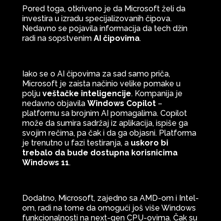
Pored toga, otkriveno je da Microsoft želi da
investira u izradu specijalizovanih čipova.
Nedavno se pojavila informacija da tech džin
radi na sopstvenim
AI čipovima
.
Iako se o AI čipovima za sad samo priča,
Microsoft je zaista načinio velike pomake u
polju
veštačke inteligencije
. Kompanija je
nedavno objavila
Windows Copilot
–
platformu sa brojnim AI pomagalima. Copilot
može da sumira sadržaj iz aplikacija, ispiše ga
svojim rečima, pa čak i da ga objasni. Platforma
je trenutno u fazi testiranja, a
uskoro bi
trebalo da bude dostupna korisnicima
Windows 11
.
Dodatno, Microsoft, zajedno sa AMD-om i Intel-
om, radi na tome da omogući još više Windows
funkcionalnosti na next-gen CPU-ovima. Čak su