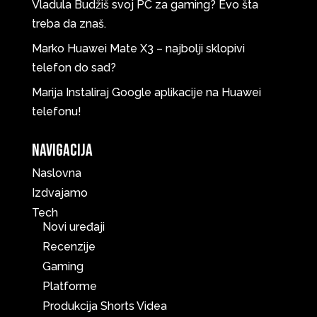
Vladula
Budžiš svoj PC za gaming? Evo šta
treba da znaš.
Marko
Huawei Mate X3 – najbolji sklopivi
telefon do sad?
Marija
Instaliraj Google aplikacije na Huawei
telefonu!
Navigacija
Naslovna
Izdvajamo
Tech
Novi uređaji
Recenzije
Gaming
Platforme
Produkcija Shorts Videa