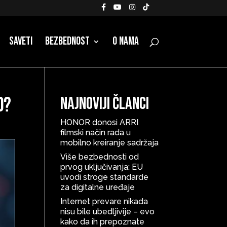
Saveti
Bezbednost
O nama
d?
Najnoviji članci
HONOR donosi ARRI
filmski način rada u
mobilno kreiranje sadržaja
Više bezbednosti od
prvog uključivanja: EU
uvodi stroge standarde
za digitalne uređaje
Internet prevare nikada
nisu bile ubedljivije – evo
kako da ih prepoznate