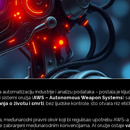
a automatizaciju industrije i analizu podataka – postala je klju
istemi oružja (
AWS – Autonomous Weapon Systems
) s
ja o životu i smrti
, bez ljudske kontrole, što otvara niz etič
, međunarodni pravni okvir koji bi regulisao upotrebu AWS-a 
žje zabranjeni međunarodnim konvencijama, AI oružje ostaje
v