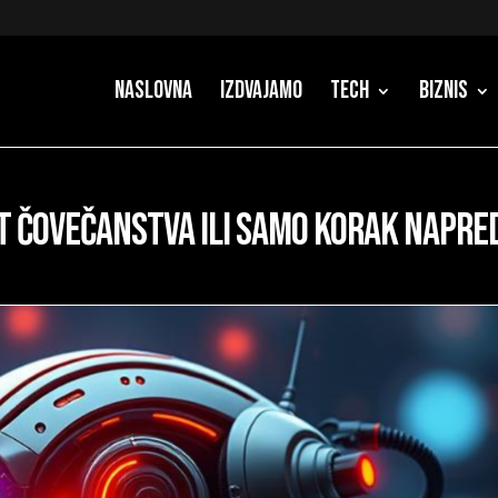
Naslovna
Izdvajamo
Tech
Biznis
st Čovečanstva ili Samo Korak Napre