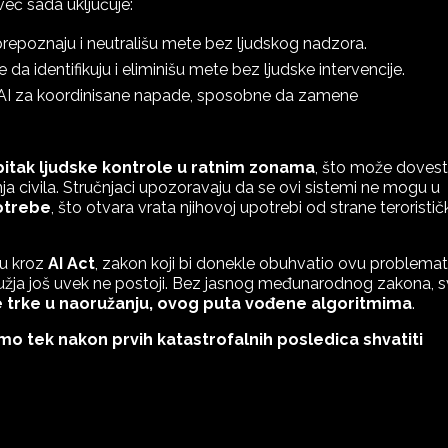
već sada uključuje:
prepoznaju i neutrališu mete bez ljudskog nadzora.
a identifikuju i eliminišu mete bez ljudske intervencije.
e AI za koordinisane napade, sposobne da zamene
itak ljudske kontrole u ratnim zonama
, što može dovest
ja civila. Stručnjaci upozoravaju da se ovi sistemi ne mogu u
otrebe
, što otvara vrata njihovoj upotrebi od strane teroristič
vu kroz
AI Act
, zakon koji bi donekle obuhvatio ovu problemat
 oružja još uvek ne postoji. Bez jasnog međunarodnog zakona, 
 trke u naoružanju, ovog puta vođene algoritmima
.
emo tek nakon prvih katastrofalnih posledica shvatiti