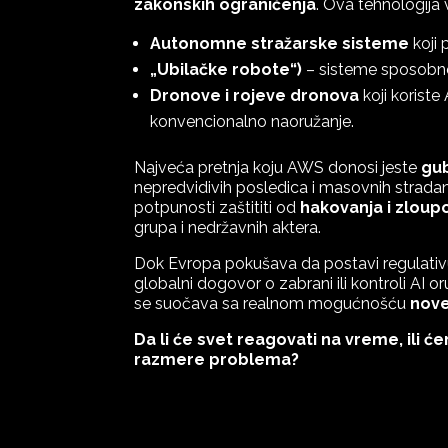
zakonskih ograničenja
. Ova tehnologija 
Autonomne stražarske sisteme
koji 
„Ubilačke robote“)
– sisteme sposobne d
Dronove i rojeve dronova
koji korist
konvencionalno naoružanje.
Najveća pretnja koju AWS donosi jeste
gub
nepredvidivih posledica i masovnih stradan
potpunosti zaštititi od
hakovanja i zloup
grupa i nedržavnih aktera.
Dok Evropa pokušava da postavi regulati
globalni dogovor o zabrani ili kontroli AI
se suočava sa realnom mogućnošću
nove
Da li će svet reagovati na vreme, ili ć
razmere problema?