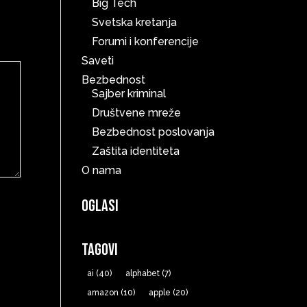
Big Tech
Svetska kretanja
Forumi i konferencije
Saveti
Bezbednost
Sajber kriminal
Društvene mreže
Bezbednost poslovanja
Zaštita identiteta
O nama
Oglasi
Tagovi
ai
(40)
alphabet
(7)
amazon
(10)
apple
(20)