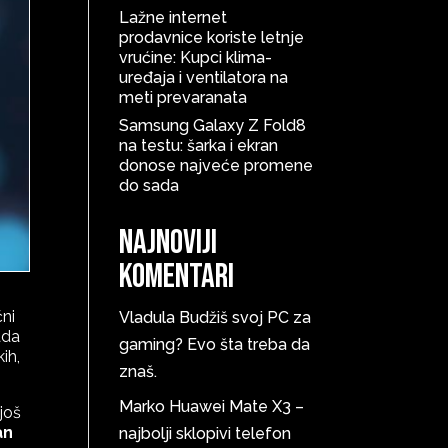
Lažne internet
prodavnice koriste letnje
vrućine: Kupci klima-
uređaja i ventilatora na
meti prevaranata
Samsung Galaxy Z Fold8
na testu: šarka i ekran
donose najveće promene
do sada
Najnoviji
komentari
čni
Vladula
Budžiš svoj PC za
ada
gaming? Evo šta treba da
kih,
znaš.
Marko
Huawei Mate X3 –
još
an
najbolji sklopivi telefon