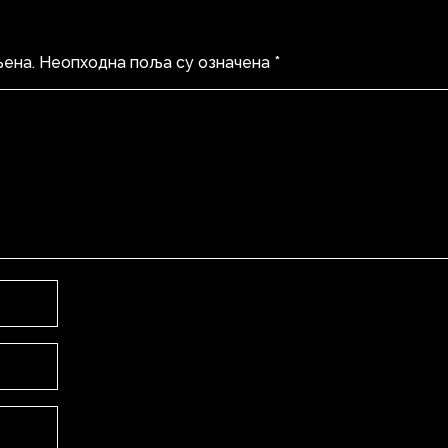
љена.
Неопходна поља су означена
*