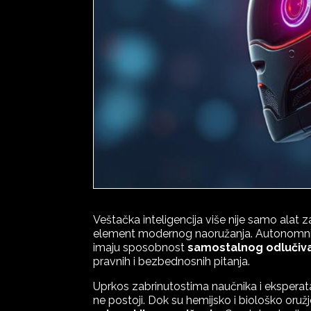
Veštačka inteligencija više nije samo alat z
element modernog naoružanja. Autonomni s
imaju sposobnost
samostalnog odlučivan
pravnih i bezbednosnih pitanja.
Uprkos zabrinutostima naučnika i eksperata
ne postoji. Dok su hemijsko i biološko oru