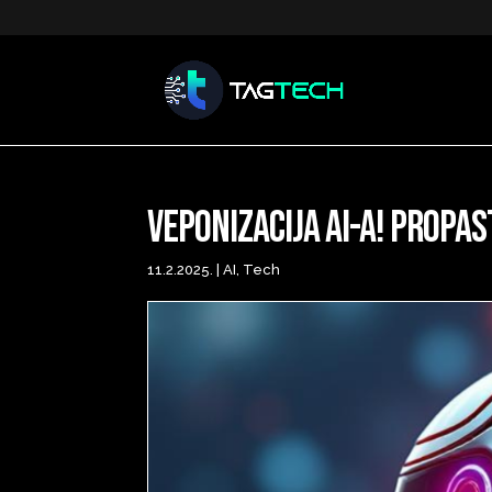
Veponizacija AI-a! Propa
11.2.2025.
|
AI
,
Tech