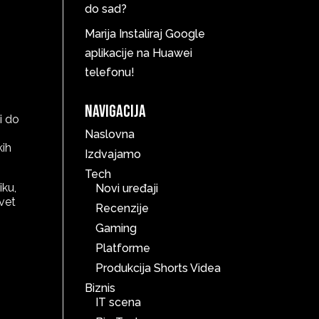
do sad?
Marija
Instaliraj Google
aplikacije na Huawei
telefonu!
Navigacija
i do
Naslovna
kih
Izdvajamo
Tech
iku,
Novi uređaji
svet
Recenzije
Gaming
Platforme
Produkcija Shorts Videa
Biznis
IT scena