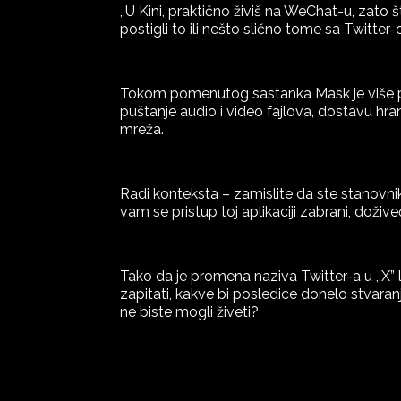
,,U Kini, praktično živiš na WeChat-u, zato 
postigli to ili nešto slično tome sa Twitte
Tokom pomenutog sastanka Mask je više puta
puštanje audio i video fajlova, dostavu hra
mreža.
Radi konteksta – zamislite da ste stanovnik
vam se pristup toj aplikaciji zabrani, doživeć
Tako da je promena naziva Twitter-a u ,,X
zapitati, kakve bi posledice donelo stvaran
ne biste mogli živeti?