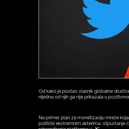
Od kako je postao vlasnik globalne društ
nijedna od njih ga nije prikazala u pozitivn
Na primer, plan za monetizaciju mreže koja
politički ekstremnim akterima, otpuštanje 