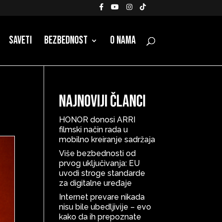
Saveti
Bezbednost
O nama
Najnoviji članci
HONOR donosi ARRI
filmski način rada u
mobilno kreiranje sadržaja
Više bezbednosti od
prvog uključivanja: EU
uvodi stroge standarde
za digitalne uređaje
Internet prevare nikada
nisu bile ubedljivije – evo
kako da ih prepoznate