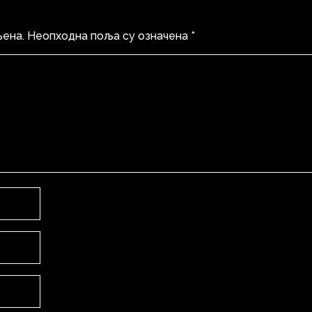
љена.
Неопходна поља су означена
*