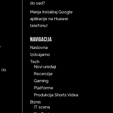
do sad?
Marija
Instaliraj Google
aplikacije na Huawei
telefonu!
Navigacija
e
Naslovna
Izdvajamo
Tech
Novi uređaji
i da
Recenzije
Gaming
Platforme
Produkcija Shorts Videa
Biznis
IT scena