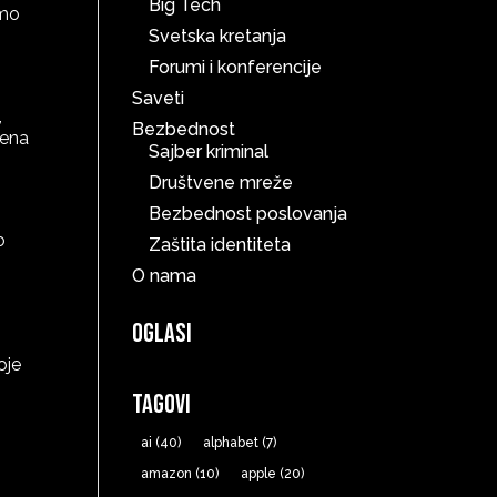
Big Tech
smo
Svetska kretanja
Forumi i konferencije
Saveti
,
Bezbednost
vena
Sajber kriminal
Društvene mreže
Bezbednost poslovanja
o
Zaštita identiteta
O nama
Oglasi
oje
Tagovi
ai
(40)
alphabet
(7)
amazon
(10)
apple
(20)