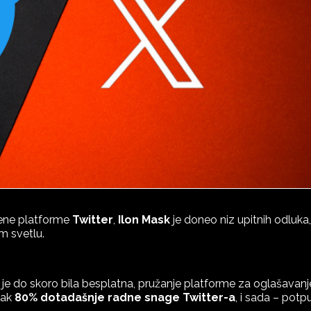
vene platforme
Twitter
,
Ilon Mask
je doneo niz upitnih odluka,
om svetlu.
 je do skoro bila besplatna, pružanje platforme za oglašavanj
čak
80% dotadašnje radne snage Twitter-a
, i sada – pot