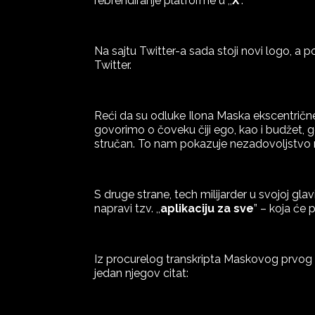
rebrendiranje platforme u ,,
X
”.
Na sajtu Twitter-a sada stoji novi logo, 
Twitter.
Reći da su odluke Ilona Maska ekscentrične
govorimo o čoveku čiji ego, kao i budžet, g
stručan. To nam pokazuje nezadovoljstvo ra
S druge strane, tech milijarder u svojoj gla
napravi tzv. ,,
aplikaciju za sve
” – koja će p
Iz procurelog transkripta Maskovog prvog 
jedan njegov citat: