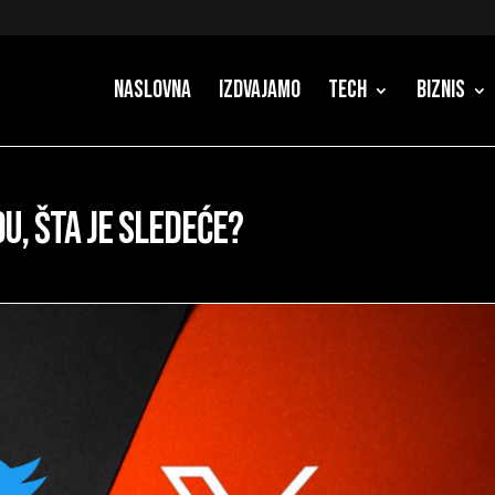
Naslovna
Izdvajamo
Tech
Biznis
du, šta je sledeće?