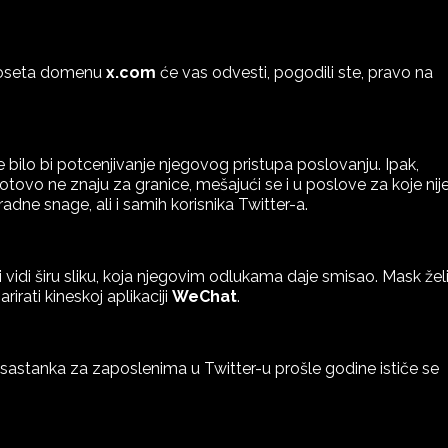
a poseta domenu
x.com
će vas odvesti, pogodili ste, pravo na
 bilo bi potcenjivanje njegovog pristupa poslovanju. Ipak,
otovo ne znaju za granice, mešajući se i u poslove za koje nij
dne snage, ali i samih korisnika Twitter-a.
vi vidi širu sliku, koja njegovim odlukama daje smisao. Mask žel
arirati kineskoj aplikaciji
WeChat
.
sastanka za zaposlenima u Twitter-u prošle godine ističe se