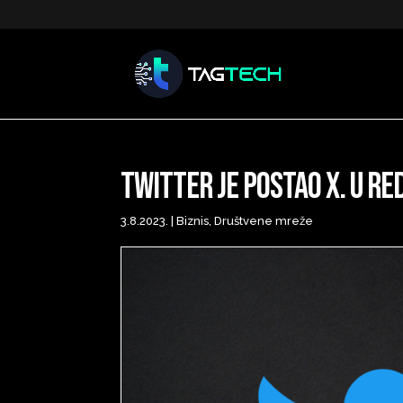
Twitter je postao X. U re
3.8.2023.
|
Biznis
,
Društvene mreže