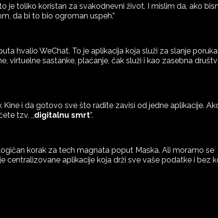
što je toliko koristan za svakodnevni život. I mislim da, ako bi
r-om, da bi to bio ogroman uspeh.”
 hvalio WeChat. To je aplikacija koja služi za slanje poruka
ne, virtuelne sastanke, plaćanje, čak služi i kao zasebna društ
 Kine i da gotovo sve što radite zavisi od jedne aplikacije. Ak
ete tzv. ,,
digitalnu smrt
”.
” logičan korak za tech magnata poput Maska. Ali moramo se
je centralizovane aplikacije koja drži sve vaše podatke i bez k