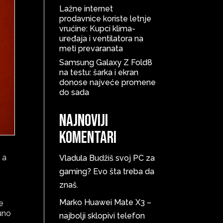
Lažne internet
prodavnice koriste letnje
vrućine: Kupci klima-
uređaja i ventilatora na
meti prevaranata
Samsung Galaxy Z Fold8
na testu: šarka i ekran
donose najveće promene
do sada
Najnoviji
komentari
 a
Vladula
Budžiš svoj PC za
gaming? Evo šta treba da
znaš.
Marko
Huawei Mate X3 –
e
puno
najbolji sklopivi telefon