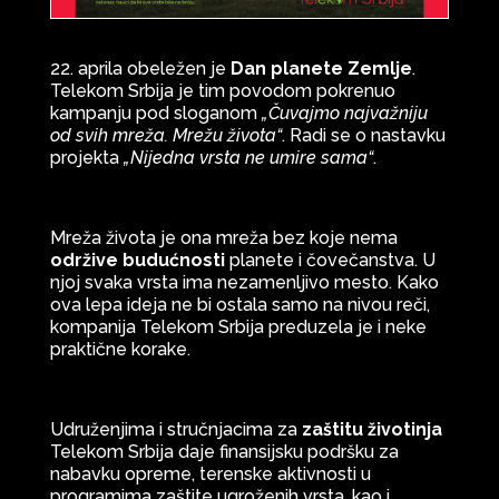
22. aprila obeležen je
Dan planete Zemlje
.
Telekom Srbija je tim povodom pokrenuo
kampanju pod sloganom
„Čuvajmo najvažniju
od svih mreža. Mrežu života“
. Radi se o nastavku
projekta
„Nijedna vrsta ne umire sama“
.
Mreža života je ona mreža bez koje nema
održive budućnosti
planete i čovečanstva. U
njoj svaka vrsta ima nezamenljivo mesto. Kako
ova lepa ideja ne bi ostala samo na nivou reči,
kompanija Telekom Srbija preduzela je i neke
praktične korake.
Udruženjima i stručnjacima za
zaštitu životinja
Telekom Srbija daje finansijsku podršku za
nabavku opreme, terenske aktivnosti u
programima zaštite ugroženih vrsta, kao i