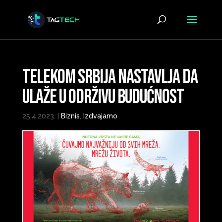
Telekom Srbija nastavlja da
ulaže u održivu budućnost
25.4.2023.
|
Biznis
,
Izdvajamo