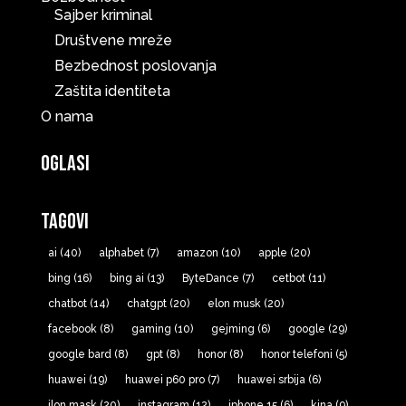
Sajber kriminal
Društvene mreže
Bezbednost poslovanja
Zaštita identiteta
O nama
Oglasi
Tagovi
ai
(40)
alphabet
(7)
amazon
(10)
apple
(20)
bing
(16)
bing ai
(13)
ByteDance
(7)
cetbot
(11)
chatbot
(14)
chatgpt
(20)
elon musk
(20)
facebook
(8)
gaming
(10)
gejming
(6)
google
(29)
google bard
(8)
gpt
(8)
honor
(8)
honor telefoni
(5)
huawei
(19)
huawei p60 pro
(7)
huawei srbija
(6)
ilon mask
(20)
instagram
(12)
iphone 15
(6)
kina
(9)