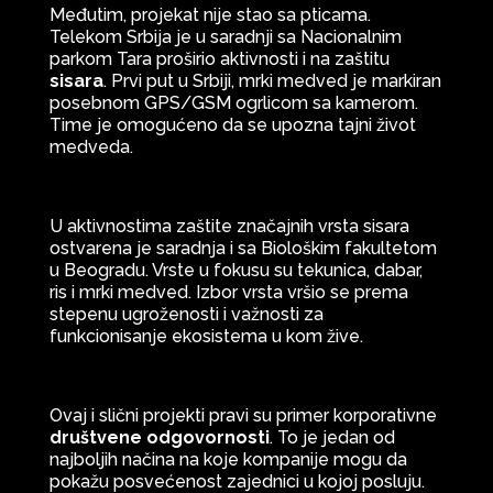
Međutim, projekat nije stao sa pticama.
Telekom Srbija je u saradnji sa Nacionalnim
parkom Tara proširio aktivnosti i na zaštitu
sisara
. Prvi put u Srbiji, mrki medved je markiran
posebnom GPS/GSM ogrlicom sa kamerom.
Time je omogućeno da se upozna tajni život
medveda.
U aktivnostima zaštite značajnih vrsta sisara
ostvarena je saradnja i sa Biološkim fakultetom
u Beogradu. Vrste u fokusu su tekunica, dabar,
ris i mrki medved. Izbor vrsta vršio se prema
stepenu ugroženosti i važnosti za
funkcionisanje ekosistema u kom žive.
Ovaj i slični projekti pravi su primer korporativne
društvene odgovornosti
. To je jedan od
najboljih načina na koje kompanije mogu da
pokažu posvećenost zajednici u kojoj posluju.