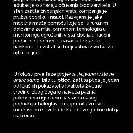
edukacije o značaju očuvanja biodiverziteta. U
sferi zaštite životinjskih vrsta, kompanija je
pružila podršku i
nauci
. Razvijena je jaka
mobilna mreža pomoću koje se i u ruralnim
delovima zemlje, primenom tehnologija u
monitoringu ugroženih vrsta, dobijaju naučni
podaci o njihovom ponašanju, kretanju i
navikama. Rezultat su
bolji uslovi života
i za
njih i za ljude.
U fokusu prve faze projekta
„Nijedna vrsta ne
umire sama“
bile su
ptice
. Zaštita ptica je jedan
od ključnih pokazatelja kvaliteta životne
sredine, zbog čega je najveća pažnja
poklonjena ugroženim vrstama našeg
podneblja: beloglavom supu, orlu zmijaru,
modrovanu i sovi. Podršku od ove godine dobija
i suri orao.