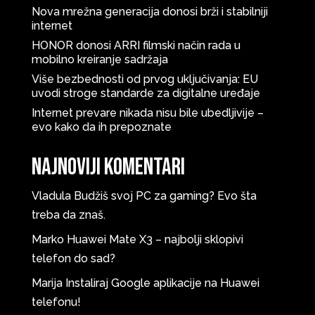
Nova mrežna generacija donosi brži i stabilniji
internet
HONOR donosi ARRI filmski način rada u
mobilno kreiranje sadržaja
Više bezbednosti od prvog uključivanja: EU
uvodi stroge standarde za digitalne uređaje
Internet prevare nikada nisu bile ubedljivije –
evo kako da ih prepoznate
Najnoviji komentari
Vladula
Budžiš svoj PC za gaming? Evo šta
treba da znaš.
Marko
Huawei Mate X3 – najbolji sklopivi
telefon do sad?
Marija
Instaliraj Google aplikacije na Huawei
telefonu!