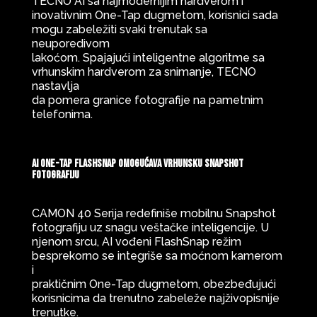
TECNO AI sa najmodernijim hardverom i
inovativnim One-Tap dugmetom, korisnici sada
mogu zabeležiti svaki trenutak sa
neuporedivom
lakoćom. Spajajući inteligentne algoritme sa
vrhunskim hardverom za snimanje, TECNO
nastavlja
da pomera granice fotografije na pametnim
telefonima.
AI One-Tap FlashSnap omogućava vrhunsku Snapshot
fotografiju
CAMON 40 Serija redefiniše mobilnu Snapshot
fotografiju uz snagu veštačke inteligencije. U
njenom srcu, AI vođeni FlashSnap režim
besprekorno se integriše sa moćnom kamerom
i
praktičnim One-Tap dugmetom, obezbeđujući
korisnicima da trenutno zabeleže najživopisnije
trenutke.