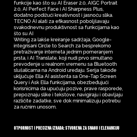
funkcije kao što su AI Eraser 2.0, AIGC Portrait
2.0, AI Perfect Face i AI Sharpness Plus,
dodatno podižući kreativnost i jasnoću slika.
TECNO AI alati za efikasnost poboljšavaju
svakodnevnu produktivnost sa funkcijama kao
što su AI
Writing za lakše kreiranje sadržaja, Google-
integrisani Circle to Search za besprekorno
pretraživanje interneta jednim pomeranjem
prsta, i AI Translate, koji nudi prvo simultano
prevođenje u realnom vremenu sa Bluetooth
slušalicama na Android uređaju. Serija takođe
uključuje Ella AI asistenta sa One-Tap Screen
Query i Ask Ella funkcijama, obezbeđujući
korisnicima da upućuju pozive, prave rasporede,
prepoznaju slike i tekstove, navigiraju i obavljaju
različite zadatke, sve dok minimalizuju potrebu
za ručnim unosom.
Otpornost i precizna izrada: Stvorena za snagu i eleganciju