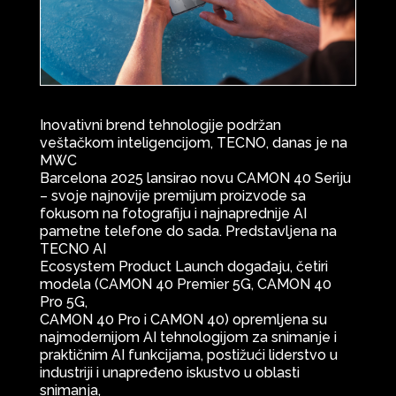
Inovativni brend tehnologije podržan
veštačkom inteligencijom, TECNO, danas je na
MWC
Barcelona 2025 lansirao novu CAMON 40 Seriju
– svoje najnovije premijum proizvode sa
fokusom na fotografiju i najnaprednije AI
pametne telefone do sada. Predstavljena na
TECNO AI
Ecosystem Product Launch događaju, četiri
modela (CAMON 40 Premier 5G, CAMON 40
Pro 5G,
CAMON 40 Pro i CAMON 40) opremljena su
najmodernijom AI tehnologijom za snimanje i
praktičnim AI funkcijama, postižući liderstvo u
industriji i unapređeno iskustvo u oblasti
snimanja,