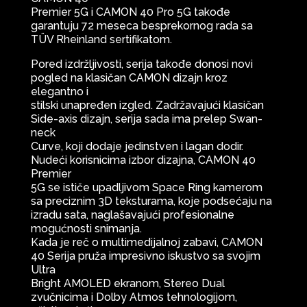
Premier 5G i CAMON 40 Pro 5G takođe
garantuju 72 meseca besprekornog rada sa
TÜV Rheinland sertifikatom.
Pored izdržljivosti, serija takođe donosi novi
pogled na klasičan CAMON dizajn kroz
elegantno i
stilski unapređen izgled. Zadržavajući klasičan
Side-axis dizajn, serija sada ima prelep Swan-
neck
Curve, koji dodaje jedinstven i lagan dodir.
Nudeći korisnicima izbor dizajna, CAMON 40
Premier
5G se ističe upadljivom Space Ring kamerom
sa preciznim 3D teksturama, koje podsećaju na
izradu sata, naglašavajući profesionalne
mogućnosti snimanja.
Kada je reč o multimedijalnoj zabavi, CAMON
40 Serija pruža impresivno iskustvo sa svojim
Ultra
Bright AMOLED ekranom, Stereo Dual
zvučnicima i Dolby Atmos tehnologijom,