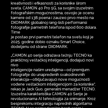
kreativnosti i efikasnosti za korisnike širom
sveta. CAMON 40 Pro 5G, sa svojim izuzetnim
fotografskim mogućnostima, osvojio je ocenu
kamere od 138 poena i zauzeo prvo mesto na
DXOMARK globalnoj rang-listi performansi
fotografije pametnih telefona ispod 600 dolara.
Time
je postao prvi pametni telefon na svetu koji je
2025. godine dobio oznaku Smart Choice,
dodeljenu od strane DXOMARK.
„CAMON 40 serija odražava težnju TECNO ka
praktičnoj veštačkoj inteligenciji, dodajući novi
nivo
inteligencije našim uređajima—od premijum
fotografije do unapređenih svakodnevnih
interakcija—otključavajući nove mogućnosti
vođene veštačkom inteligencijom za korisnike“,
rekao je Jack Guo, generalni menadžer TECNO.
Izuzetna karakteristika CAMON 40 Serije je
revolucionarna AI tehnologija za snimanje. Kroz
besprekornu integraciju naprednih algoritama