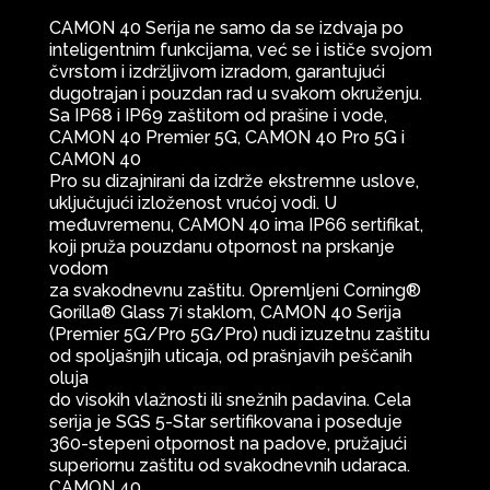
CAMON 40 Serija ne samo da se izdvaja po
inteligentnim funkcijama, već se i ističe svojom
čvrstom i izdržljivom izradom, garantujući
dugotrajan i pouzdan rad u svakom okruženju.
Sa IP68 i IP69 zaštitom od prašine i vode,
CAMON 40 Premier 5G, CAMON 40 Pro 5G i
CAMON 40
Pro su dizajnirani da izdrže ekstremne uslove,
uključujući izloženost vrućoj vodi. U
međuvremenu, CAMON 40 ima IP66 sertifikat,
koji pruža pouzdanu otpornost na prskanje
vodom
za svakodnevnu zaštitu. Opremljeni Corning®
Gorilla® Glass 7i staklom, CAMON 40 Serija
(Premier 5G/Pro 5G/Pro) nudi izuzetnu zaštitu
od spoljašnjih uticaja, od prašnjavih peščanih
oluja
do visokih vlažnosti ili snežnih padavina. Cela
serija je SGS 5-Star sertifikovana i poseduje
360-stepeni otpornost na padove, pružajući
superiornu zaštitu od svakodnevnih udaraca.
CAMON 40