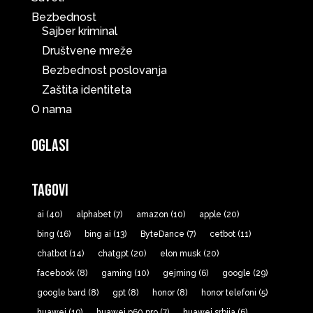
Bezbednost
Sajber kriminal
Društvene mreže
Bezbednost poslovanja
Zaštita identiteta
O nama
Oglasi
Tagovi
ai
(40)
alphabet
(7)
amazon
(10)
apple
(20)
bing
(16)
bing ai
(13)
ByteDance
(7)
cetbot
(11)
chatbot
(14)
chatgpt
(20)
elon musk
(20)
facebook
(8)
gaming
(10)
gejming
(6)
google
(29)
google bard
(8)
gpt
(8)
honor
(8)
honor telefoni
(5)
huawei
(19)
huawei p60 pro
(7)
huawei srbija
(6)