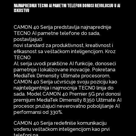
Najnapredniji TECNO AI pametni telefon donosi revoluciju u AI
iskustvu
CAMON 40 Serija predstavlja najnaprednije
TECNO AI pametne telefone do sada,
postavljajući
novi standard za produktivnost, kreativnost i
efikasnost sa veštačkom inteligencijom. Kroz
TECNO
AI, serija uvodi praktične AI funkcije, donoseći
pametnije i lokalizovane inovacije. Pokretana
MediaTek Dimensity Ultimate procesorom,
CAMON 40 Serija učvršćuje svoju poziciju kao
najinteligentnija i najmoćnija TECNO linija do
sada. Model CAMON 40 Premier 5G prvi donosi
premijum MediaTek Dimensity 8350 Ultimate AI
procesor, pružajući neverovatno poboljšanje AI
performansi od 330%.
CAMON 40 Serija redefiniše komunikaciju
vođenu veštačkom inteligencijom kao prvi
telefoni na