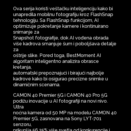
Ova serija koristi veštačku inteligenciju kako bi
unapredila mobilnu fotografiju kroz FlashSnap
tehnologiju. Sa FlashSnap funkcijom, AI
optimizuje pokretanje kamere i kontinuirano
snimanje za
Snapshot fotografije, dok AI vođena obrada
više kadrova smanjuje šum i poboljšava detalje
za
oštrije slike. Pored toga, BestMoment AI
algoritam inteligentno analizira obrasce
kretanja,
automatski prepoznajući i birajući najbolje
kadrove kako bi osigurao precizne snimke u
dinamičnim scenama.
CAMON 40 Premier 5G i CAMON 40 Pro 5G
podižu inovacije u AI fotografiji na novi nivo.
Ultra
noćna kamera od 50 MP na modelu CAMON 40
Premier 5G, zasnovana na Sony LYT-701
senzoru,
prikuplja 56,25% više svetla od konkurencije i