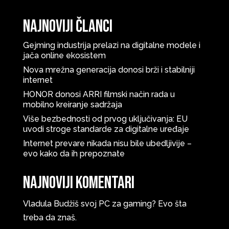
Najnoviji članci
Gejming industrija prelazi na digitalne modele i
jača online ekosistem
Nova mrežna generacija donosi brži i stabilniji
internet
HONOR donosi ARRI filmski način rada u
mobilno kreiranje sadržaja
Više bezbednosti od prvog uključivanja: EU
uvodi stroge standarde za digitalne uređaje
Internet prevare nikada nisu bile ubedljivije –
evo kako da ih prepoznate
Najnoviji komentari
Vladula
Budžiš svoj PC za gaming? Evo šta
treba da znaš.