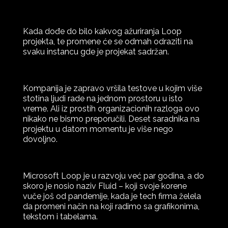
Kada dođe do bilo kakvog ažuriranja Loop
projekta, te promene će se odmah odraziti na
svaku instancu gde je projekat sadržan.
Kompanija je zapravo vršila testove u kojim više
stotina ljudi rade na jednom prostoru u isto
vreme. Ali iz prostih organizacionih razloga ovo
nikako ne bismo preporučili. Deset saradnika na
projektu u datom momentu je više nego
dovoljno.
Microsoft Loop je u razvoju već par godina, a do
skoro je nosio naziv Fluid – koji svoje korene
vuče još od pandemije, kada je tech firma želela
da promeni način na koji radimo sa grafikonima,
tekstom i tabelama.