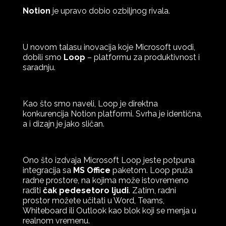
Notion
je upravo dobio ozbiljnog rivala.
U novom talasu inovacija koje Microsoft uvodi,
dobili smo
Loop
– platformu za produktivnost i
saradnju.
Kao što smo naveli, Loop je direktna
konkurencija Notion platformi. Svrha je identična,
a i dizajn je jako sličan.
Ono što izdvaja Microsoft Loop jeste potpuna
integracija sa
MS Office
paketom. Loop pruža
radne prostore, na kojima može istovremeno
raditi
čak pedesetoro ljudi
. Zatim, radni
prostor možete učitati u Word, Teams,
Whiteboard ili Outlook kao blok koji se menja u
realnom vremenu.