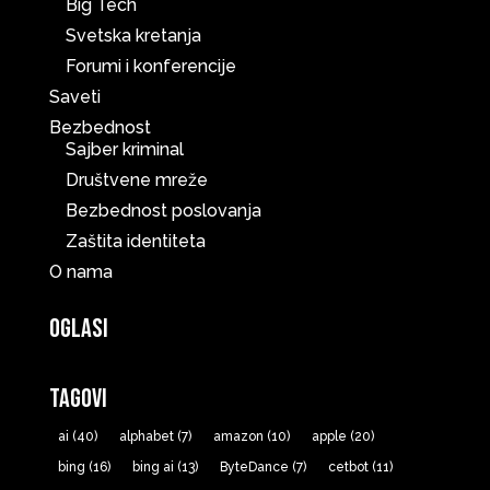
Big Tech
Svetska kretanja
Forumi i konferencije
Saveti
Bezbednost
Sajber kriminal
Društvene mreže
Bezbednost poslovanja
Zaštita identiteta
O nama
Oglasi
Tagovi
ai
(40)
alphabet
(7)
amazon
(10)
apple
(20)
bing
(16)
bing ai
(13)
ByteDance
(7)
cetbot
(11)