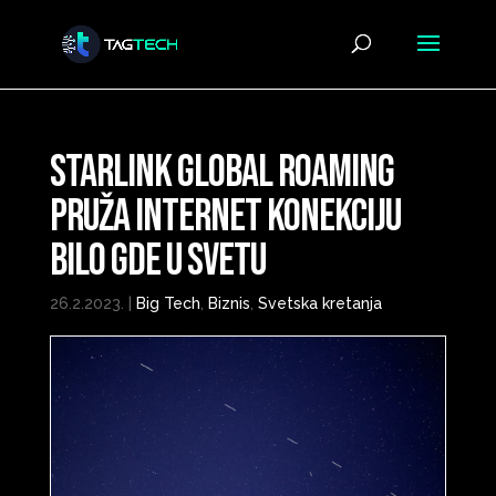
Starlink Global Roaming
pruža internet konekciju
bilo gde u svetu
26.2.2023.
|
Big Tech
,
Biznis
,
Svetska kretanja