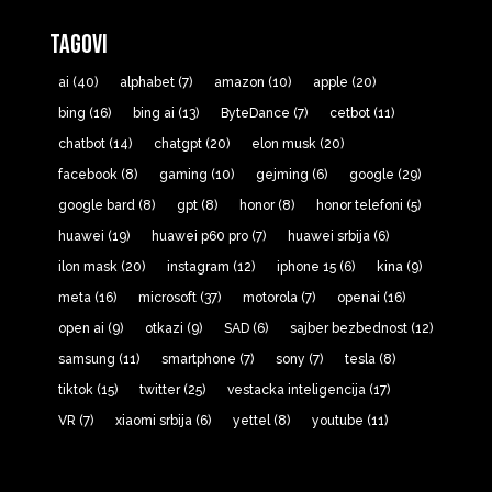
Tagovi
ai
(40)
alphabet
(7)
amazon
(10)
apple
(20)
bing
(16)
bing ai
(13)
ByteDance
(7)
cetbot
(11)
chatbot
(14)
chatgpt
(20)
elon musk
(20)
facebook
(8)
gaming
(10)
gejming
(6)
google
(29)
google bard
(8)
gpt
(8)
honor
(8)
honor telefoni
(5)
huawei
(19)
huawei p60 pro
(7)
huawei srbija
(6)
ilon mask
(20)
instagram
(12)
iphone 15
(6)
kina
(9)
meta
(16)
microsoft
(37)
motorola
(7)
openai
(16)
open ai
(9)
otkazi
(9)
SAD
(6)
sajber bezbednost
(12)
samsung
(11)
smartphone
(7)
sony
(7)
tesla
(8)
tiktok
(15)
twitter
(25)
vestacka inteligencija
(17)
VR
(7)
xiaomi srbija
(6)
yettel
(8)
youtube
(11)