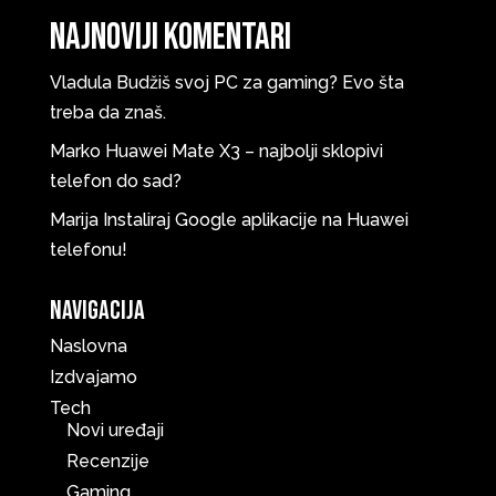
Najnoviji komentari
Vladula
Budžiš svoj PC za gaming? Evo šta
treba da znaš.
Marko
Huawei Mate X3 – najbolji sklopivi
telefon do sad?
Marija
Instaliraj Google aplikacije na Huawei
telefonu!
Navigacija
Naslovna
Izdvajamo
Tech
Novi uređaji
Recenzije
Gaming