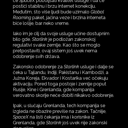
će
SpaceX
poboljšati kvalitet usluge, i da će
postići stabilnu i brzu internet konekciju.
Međutim, što više ljudi bude uzimalo
Global
Roaming
paket, jačina veze i brzina interneta
biće lošije, bar neko vreme.
Iako im je cilj da svoje usluge učine dostupnim
bilo gde,
Starlink
je podložan zakonskoj
regulativi svake zemlje. Kao što se moglo
pretpostaviti, ovaj sistem još uvek nema
odobrenje svih država.
Zakonsko odobrenje za
Starlink
usluge i dalje se
čeka u Tajlandu, Indiji, Pakistanu i Kambodži, a
Južna Koreja, Ekvador i Kostarika već očekuju
aktivaciju. Pored toga postoje i zemlje poput
Rusije, Kine i Grenlanda, gde kompanija
verovatno skorije neće dobiti nikakvo odobrenje.
Ipak, u slučaju Grenlanda, tech kompanija se
izgleda ne obazire previše na zakon. Tačniije,
SpaceX
na listi čekanja ima i korisnike iz
Grenlanda, gde
Starlink
još uvek nije zakonski