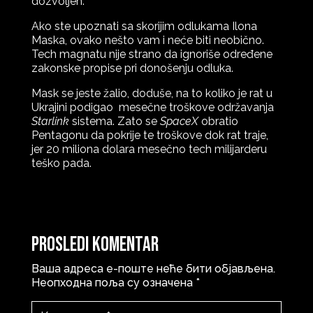
dozvoljen.
Ako ste upoznati sa skorijim odlukama Ilona
Maska, ovako nešto vam i neće biti neobično.
Tech magnatu nije strano da ignoriše određene
zakonske propise pri donošenju odluka.
Mask se jeste žalio, doduše, na to koliko je rat u
Ukrajini podigao mesečne troškove održavanja
Starlink
sistema. Zato se
SpaceX
obratio
Pentagonu da pokrije te troškove dok rat traje,
jer 20 miliona dolara mesečno tech milijarderu
teško pada.
Prosledi komentar
Ваша адреса е-поште неће бити објављена.
Неопходна поља су означена
*