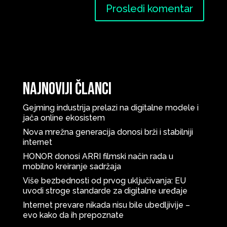
Najnoviji članci
Gejming industrija prelazi na digitalne modele i
jača online ekosistem
Nova mrežna generacija donosi brži i stabilniji
internet
HONOR donosi ARRI filmski način rada u
mobilno kreiranje sadržaja
Više bezbednosti od prvog uključivanja: EU
uvodi stroge standarde za digitalne uređaje
Internet prevare nikada nisu bile ubedljivije –
evo kako da ih prepoznate