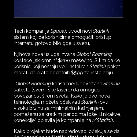
Tech kompanija
SpaceX
uvodi novi
Starlink
sistem koji će korisnicima omogućiti pristup
internetu gotovo bilo gde u svetu.
Njihova nova usluga, zvana
Global Roaming
,
koštaće ,,skromnih” $200 mesečno. S tim da će
korisnici koji nemaju već instaliran
Starlink
paket
morati da plate dodatnih $599 za instalaciju.
,,
Global Roaming
koristi međupovezane
Starlink
satelite (svemirske lasere) da omogući
povezanost širom sveta. Kako je ovo nova
tehnologija, možete očekivati
Starlink
-ovu
visoku brzinu sa minimalnim kašnjenjem,
pomešanu sa kratkim periodima loše, ili nikakve,
konekcije,” objavila je kompanija na
r/Starlink
.
Kako projekat bude napredovao, očekuje se da