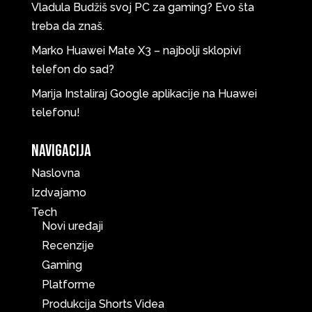
Vladula
Budžiš svoj PC za gaming? Evo šta
treba da znaš.
Marko
Huawei Mate X3 – najbolji sklopivi
telefon do sad?
Marija
Instaliraj Google aplikacije na Huawei
telefonu!
Navigacija
Naslovna
Izdvajamo
Tech
Novi uređaji
Recenzije
Gaming
Platforme
Produkcija Shorts Videa