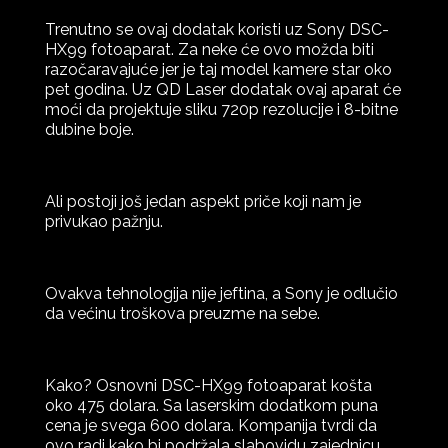
Trenutno se ovaj dodatak koristi uz Sony DSC-
HX99 fotoaparat. Za neke će ovo možda biti
razočaravajuće jer je taj model kamere star oko
pet godina. Uz QD Laser dodatak ovaj aparat će
moći da projektuje sliku 720p rezolucije i 8-bitne
dubine boje.
Ali postoji još jedan aspekt priče koji nam je
privukao pažnju.
Ovakva tehnologija nije jeftina, a Sony je odlučio
da većinu troškova preuzme na sebe.
Kako? Osnovni DSC-HX99 fotoaparat košta
oko 475 dolara. Sa laserskim dodatkom puna
cena je svega 600 dolara. Kompanija tvrdi da
ovo radi kako bi podržala slabovidu zajednicu.