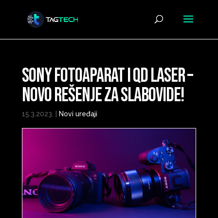
Sony fotoaparat i QD Laser –
novo rešenje za slabovide!
15.3.2023.
|
Novi uređaji