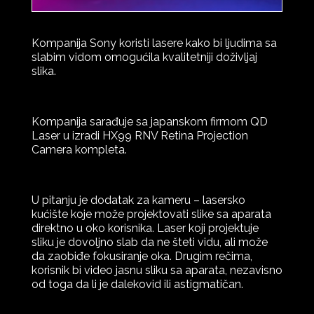
Kompanija Sony koristi lasere kako bi ljudima sa
slabim vidom omogućila kvalitetniji doživljaj
slika.
Kompanija sarađuje sa japanskom firmom QD
Laser u izradi HX99 RNV Retina Projection
Camera kompleta.
U pitanju je dodatak za kameru – lasersko
kućište koje može projektovati slike sa aparata
direktno u oko korisnika. Laser koji projektuje
sliku je dovoljno slab da ne šteti vidu, ali može
da zaobiđe fokusiranje oka. Drugim rečima,
korisnik bi video jasnu sliku sa aparata, nezavisno
od toga da li je dalekovid ili astigmatičan.