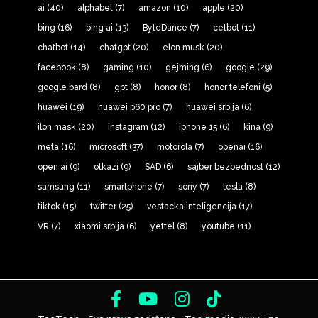
ai
(40)
alphabet
(7)
amazon
(10)
apple
(20)
bing
(16)
bing ai
(13)
ByteDance
(7)
cetbot
(11)
chatbot
(14)
chatgpt
(20)
elon musk
(20)
facebook
(8)
gaming
(10)
gejming
(6)
google
(29)
google bard
(8)
gpt
(8)
honor
(8)
honor telefoni
(5)
huawei
(19)
huawei p60 pro
(7)
huawei srbija
(6)
ilon mask
(20)
instagram
(12)
iphone 15
(6)
kina
(9)
meta
(16)
microsoft
(37)
motorola
(7)
openai
(16)
open ai
(9)
otkazi
(9)
SAD
(6)
sajber bezbednost
(12)
samsung
(11)
smartphone
(7)
sony
(7)
tesla
(8)
tiktok
(15)
twitter
(25)
vestacka inteligencija
(17)
VR
(7)
xiaomi srbija
(6)
yettel
(8)
youtube
(11)