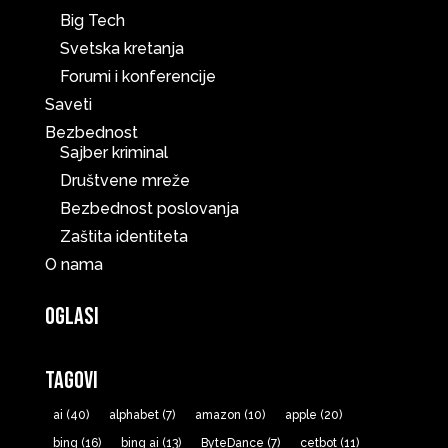
Big Tech
Svetska kretanja
Forumi i konferencije
Saveti
Bezbednost
Sajber kriminal
Društvene mreže
Bezbednost poslovanja
Zaštita identiteta
O nama
Oglasi
Tagovi
ai
(40)
alphabet
(7)
amazon
(10)
apple
(20)
bing
(16)
bing ai
(13)
ByteDance
(7)
cetbot
(11)