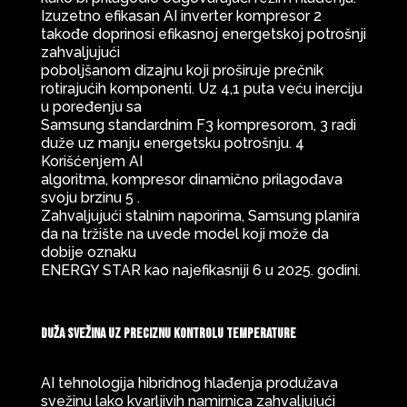
Izuzetno efikasan AI inverter kompresor 2
takođe doprinosi efikasnoj energetskoj potrošnji
zahvaljujući
poboljšanom dizajnu koji proširuje prečnik
rotirajućih komponenti. Uz 4,1 puta veću inerciju
u poređenju sa
Samsung standardnim F3 kompresorom, 3 radi
duže uz manju energetsku potrošnju. 4
Korišćenjem AI
algoritma, kompresor dinamično prilagođava
svoju brzinu 5 .
Zahvaljujući stalnim naporima, Samsung planira
da na tržište na uvede model koji može da
dobije oznaku
ENERGY STAR kao najefikasniji 6 u 2025. godini.
Duža svežina uz preciznu kontrolu temperature
AI tehnologija hibridnog hlađenja produžava
svežinu lako kvarljivih namirnica zahvaljujući