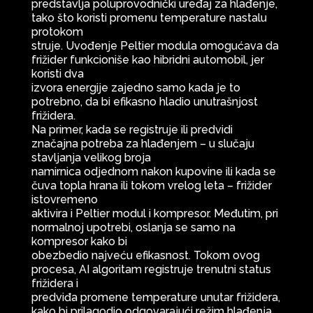
predstavlja poluprovodnički uređaj za hlađenje,
tako što koristi promenu temperature nastalu
protokom
struje. Uvođenje Peltier modula omogućava da
frižider funkcioniše kao hibridni automobil, jer
koristi dva
izvora energije zajedno samo kada je to
potrebno, da bi efikasno hladio unutrašnjost
frižidera.
Na primer, kada se registruje ili predvidi
značajna potreba za hlađenjem – u slučaju
stavljanja velikog broja
namirnica odjednom nakon kupovine ili kada se
čuva topla hrana ili tokom vrelog leta – frižider
istovremeno
aktivira i Peltier modul i kompresor. Međutim, pri
normalnoj upotrebi, oslanja se samo na
kompresor kako bi
obezbedio najveću efikasnost. Tokom ovog
procesa, AI algoritam registruje trenutni status
frižidera i
predviđa promene temperature unutar frižidera,
kako bi prilagodio odgovarajući režim hlađenja.