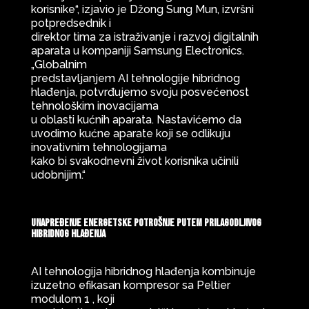
korisnike“, izjavio je Džong Sung Mun, izvršni
potpredsednik i
direktor tima za istraživanje i razvoj digitalnih
aparata u kompaniji Samsung Electronics.
„Globalnim
predstavljanjem AI tehnologije hibridnog
hlađenja, potvrđujemo svoju posvećenost
tehnološkim inovacijama
u oblasti kućnih aparata. Nastavićemo da
uvodimo kućne aparate koji se odlikuju
inovativnim tehnologijama
kako bi svakodnevni život korisnika učinili
udobnijim.“
Unapređenje energetske potrošnje putem prilagodljivog
hibridnog hlađenja
AI tehnologija hibridnog hlađenja kombinuje
izuzetno efikasan kompresor sa Peltier
modulom 1 , koji