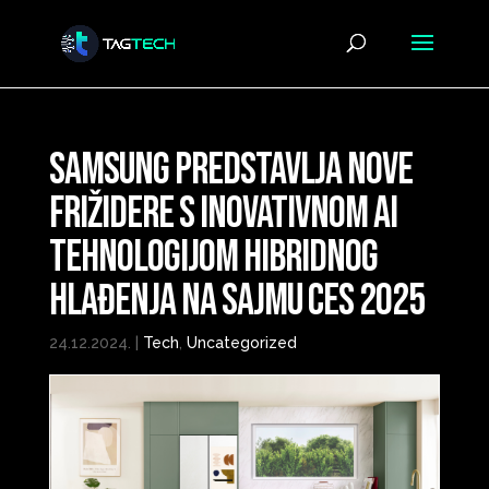
Samsung predstavlja nove
frižidere s inovativnom AI
tehnologijom hibridnog
hlađenja na sajmu CES 2025
24.12.2024.
|
Tech
,
Uncategorized