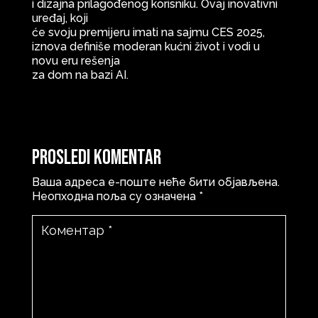
i dizajna prilagođenog korisniku. Ovaj inovativni
uređaj, koji
će svoju premijeru imati na sajmu CES 2025,
iznova definiše moderan kućni život i vodi u
novu eru rešenja
za dom na bazi AI.
Prosledi komentar
Ваша адреса е-поште неће бити објављена.
Неопходна поља су означена
*