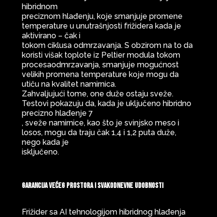
hibridnom
preciznom hlađenju, koje smanjuje promene
temperature u unutrašnjosti frižidera kada je
aktivirano – čak i
tokom ciklusa odmrzavanja. S obzirom na to da
koristi višak toplote iz Peltier modula tokom
procesaodmrzavanja, smanjuje mogućnost
velikih promena temperature koje mogu da
utiču na kvalitet namirnica.
Zahvaljujući tome, one duže ostaju sveže.
Testovi pokazuju da, kada je uključeno hibridno
precizno hlađenje 7
, sveže namirnice, kao što je svinjsko meso i
losos, mogu da traju čak 1,4 i 1,2 puta duže,
nego kada je
isključeno.
Garancija većeg prostora i svakodnevne udobnosti
Frižider sa AI tehnologijom hibridnog hlađenja