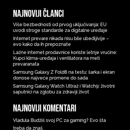
Najnoviji članci
Više bezbednosti od prvog uključivanja: EU
uvodi stroge standarde za digitalne uređaje
Internet prevare nikada nisu bile ubedljivije –
evo kako da ih prepoznate
Lažne internet prodavnice koriste letnje vrućine:
Kupci klima-uređaja i ventilatora na meti
prevaranata
Samsung Galaxy Z Fold8 na testu: šarka i ekran
donose najveće promene do sada
Samsung Galaxy Watch Ultra2 i Watch9: životni
saputnici na zglobu za zdraviji život
Najnoviji komentari
Vladula
Budžiš svoj PC za gaming? Evo šta
treba da znaš.