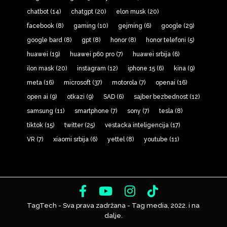
chatbot
(14)
chatgpt
(20)
elon musk
(20)
facebook
(8)
gaming
(10)
gejming
(6)
google
(29)
google bard
(8)
gpt
(8)
honor
(8)
honor telefoni
(5)
huawei
(19)
huawei p60 pro
(7)
huawei srbija
(6)
ilon mask
(20)
instagram
(12)
iphone 15
(6)
kina
(9)
meta
(16)
microsoft
(37)
motorola
(7)
openai
(16)
open ai
(9)
otkazi
(9)
SAD
(6)
sajber bezbednost
(12)
samsung
(11)
smartphone
(7)
sony
(7)
tesla
(8)
tiktok
(15)
twitter
(25)
vestacka inteligencija
(17)
VR
(7)
xiaomi srbija
(6)
yettel
(8)
youtube
(11)
TagTech - Sva prava zadržana - Tag media, 2022. i na
dalje.