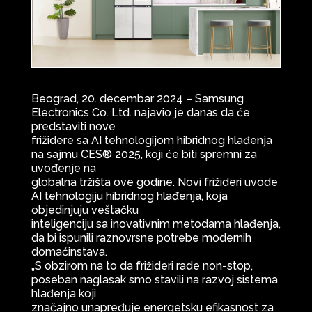
Beograd, 20. decembar 2024 – Samsung
Electronics Co. Ltd. najavio je danas da će
predstaviti nove
frižidere sa AI tehnologijom hibridnog hlađenja
na sajmu CES® 2025, koji će biti spremni za
uvođenje na
globalna tržišta ove godine. Novi frižideri uvode
AI tehnologiju hibridnog hlađenja, koja
objedinjuju veštačku
inteligenciju sa inovativnim metodama hlađenja,
da bi ispunili raznovrsne potrebe modernih
domaćinstava.
„S obzirom na to da frižideri rade non-stop,
poseban naglasak smo stavili na razvoj sistema
hlađenja koji
značajno unapređuje energetsku efikasnost za