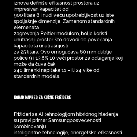
iznova definiše efikasnost prostora uz
impresivan kapacitet od
900 litara 8 i nudi veću upotrebljivost uz iste
spoljašnje dimenzije. Zamenom standardnih
elemenata
zagrevanja Peltier modulom, bolje koristi
unutrašnji prostor, što dovodi do povećanja
kapaciteta unutrašnjosti
za 25 litara. Ovo omogućava 60 mm dublje
police 9 i 13,8% 10 veći prostor za odlaganje koji
može da čuva čak
240 limenki napitaka 11 – ili 24 više od
standardnih modela.
Korak napred za kućne frižidere
Frižideri sa AI tehnologijom hibridnog hlađenja
su pravi primer Samsungposvećenosti
kombinovanju
inteligentne tehnologije, energetske efikasnosti