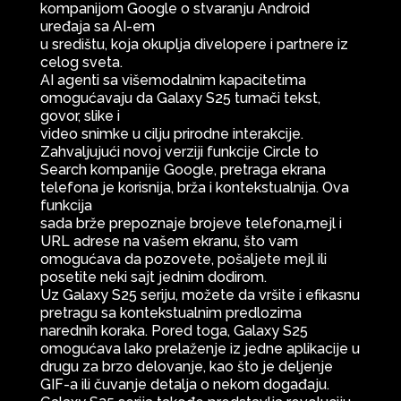
kompanijom Google o stvaranju Android
uređaja sa AI-em
u središtu, koja okuplja divelopere i partnere iz
celog sveta.
AI agenti sa višemodalnim kapacitetima
omogućavaju da Galaxy S25 tumači tekst,
govor, slike i
video snimke u cilju prirodne interakcije.
Zahvaljujući novoj verziji funkcije Circle to
Search kompanije Google, pretraga ekrana
telefona je korisnija, brža i kontekstualnija. Ova
funkcija
sada brže prepoznaje brojeve telefona,mejl i
URL adrese na vašem ekranu, što vam
omogućava da pozovete, pošaljete mejl ili
posetite neki sajt jednim dodirom.
Uz Galaxy S25 seriju, možete da vršite i efikasnu
pretragu sa kontekstualnim predlozima
narednih koraka. Pored toga, Galaxy S25
omogućava lako prelaženje iz jedne aplikacije u
drugu za brzo delovanje, kao što je deljenje
GIF-a ili čuvanje detalja o nekom događaju.