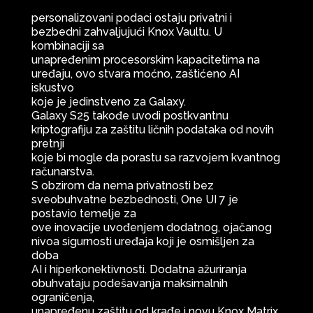
personalizovani podaci ostaju privatni i
bezbedni zahvaljujući Knox Vaultu. U
kombinaciji sa
unapređenim procesorskim kapacitetima na
uređaju, ovo stvara moćno, zaštićeno AI
iskustvo
koje je jedinstveno za Galaxy.
Galaxy S25 takođe uvodi postkvantnu
kriptografiju za zaštitu ličnih podataka od novih
pretnji
koje bi mogle da porastu sa razvojem kvantnog
računarstva.
S obzirom da nema privatnosti bez
sveobuhvatne bezbednosti, One UI 7 je
postavio temelje za
ove inovacije uvođenjem dodatnog, ojačanog
nivoa sigurnosti uređaja koji je osmišljen za
doba
AI i hiperkonektivnosti. Dodatna ažuriranja
obuhvataju podešavanja maksimalnih
ograničenja,
unapređenu zaštitu od krađe i novu Knox Matrix