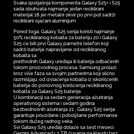
Svaka spoljašnja komponenta Galaxy S25+ i S25
sada obuhvata najmanje jedan reciklirani
materijal 18 jer metalni okvir po prvi put sadrži
reciklirani ojačani aluminijum
Pored toga, Galaxy S25 serija koristi najmanje
50% recikliranog kobalta za bateriju 20 i Galaxy
S25 će biti prvi Galaxy pametni telefon koji
sadrži baterije napravljene od recikliranog
kobalta sa
prethodnih Galaxy uređaja ili baterija odbačenih
tokom proizvodnog procesa. Samsung prolazi
kroz više faza sa svojim partnerima koji slično
razmišljaju, od izvlačenja kobalta iz iskorišćenih
baterija do ponovnog korišćenja recikliranog
kobalta za Galaxy S25 baterije.
U kombinaciji sa sedam generacija ažuriranja
operativnog sistema i sedam godina
bezbednosnih ažuriranja 21 , Galaxy S25 serija
garantuje pouzdane i poboljšane performanse
tokom dužeg radnog veka.
Svi Galaxy S25 uređaji dolaze sa šest meseci
Gemini Advanced i 2 TB čuvanja na klaudu bez