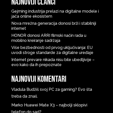
Najnoviji članci
Gejming industrija prelazi na digitalne modele i
jača online ekosistem
Nova mrežna generacija donosi brži i stabilniji
internet
HONOR donosi ARRI filmski način rada u
mobilno kreiranje sadržaja
Više bezbednosti od prvog uključivanja: EU
uvodi stroge standarde za digitalne uređaje
Internet prevare nikada nisu bile ubedljivije –
evo kako da ih prepoznate
Najnoviji komentari
Vladula
Budžiš svoj PC za gaming? Evo šta
treba da znaš.
Marko
Huawei Mate X3 – najbolji sklopivi
telefon do sad?