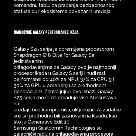
komandnu tablu za praćenje bezbednosnog
statusa duž ekosistema povezanih uređaja.
Najmoćnije Galaxy performanse ikada
Galaxy S25 serija je opremljena procesorom
Snapdragon ® 8 Elite for Galaxy. Sa
jedinstvenim
prilagođavanjima za Galaxy, ovo je najmoćniji
procesor ikada u Galaxy S seriji i nudi rast
performansi od 40% za NPU, 37% za CPU 9 i
30% za GPU u poređenju sa prethodnom
generacijom. Zahvaljujući ovoj snazi, Galaxy
S25 serija može da obrađuje više AI iskustava
na
uređaju bez kompromisa, uključujući AI zadatke
koji su prethodno bili zasnovani na klaudu, kao
što je Generative Edit 10 .
Samsung i Qualcomm Technologies su
zajednički radili na prilagođavanju procesora