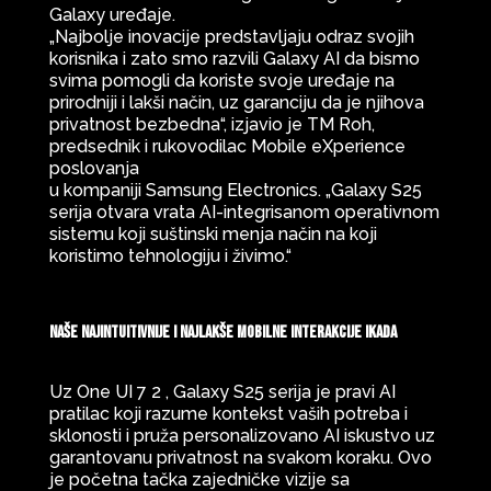
Galaxy uređaje.
„Najbolje inovacije predstavljaju odraz svojih
korisnika i zato smo razvili Galaxy AI da bismo
svima pomogli da koriste svoje uređaje na
prirodniji i lakši način, uz garanciju da je njihova
privatnost bezbedna“, izjavio je TM Roh,
predsednik i rukovodilac Mobile eXperience
poslovanja
u kompaniji Samsung Electronics. „Galaxy S25
serija otvara vrata AI-integrisanom operativnom
sistemu koji suštinski menja način na koji
koristimo tehnologiju i živimo.“
Naše najintuitivnije i najlakše mobilne interakcije ikada
Uz One UI 7 2 , Galaxy S25 serija je pravi AI
pratilac koji razume kontekst vaših potreba i
sklonosti i pruža personalizovano AI iskustvo uz
garantovanu privatnost na svakom koraku. Ovo
je početna tačka zajedničke vizije sa