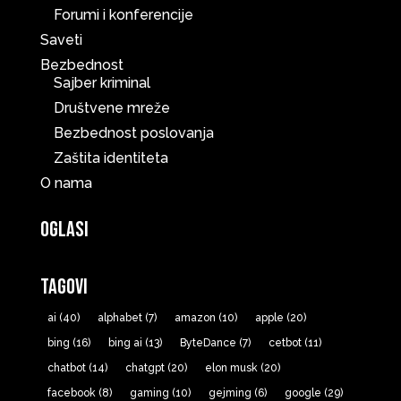
Forumi i konferencije
Saveti
Bezbednost
Sajber kriminal
Društvene mreže
Bezbednost poslovanja
Zaštita identiteta
O nama
Oglasi
Tagovi
ai
(40)
alphabet
(7)
amazon
(10)
apple
(20)
bing
(16)
bing ai
(13)
ByteDance
(7)
cetbot
(11)
chatbot
(14)
chatgpt
(20)
elon musk
(20)
facebook
(8)
gaming
(10)
gejming
(6)
google
(29)