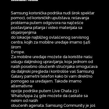
Samsung korisnička podrška nudi širok spektar
pomoći, od korisničkih uputstava, rešavanja
problema putem odgovora na najčešće
postavljana pitanja i video materijala sa
objašnjenjima
do lokacije najbližeg ovlašćenog servisnog
centra, kojih za mobilne uređaje imamo 546
širom
Evrope.
Za mobilne uređaje možete da koristite našu
uslugu daljinskog upravljanja, koja jednom od
naših posebno obučenih stručnjaka omogućava
da daljinski pregleda i kontroliše vaš Samsung
Galaxy pametni telefon kako bi vam direktno
pomogao sa uređajem. Takođe imamo
alternativne
opcije podrške putem Live Chata 23 i
WhatsAppa 24 gde možete da ćaskate sa
nekim od naših
obučenih agenata. Samsung Community je još