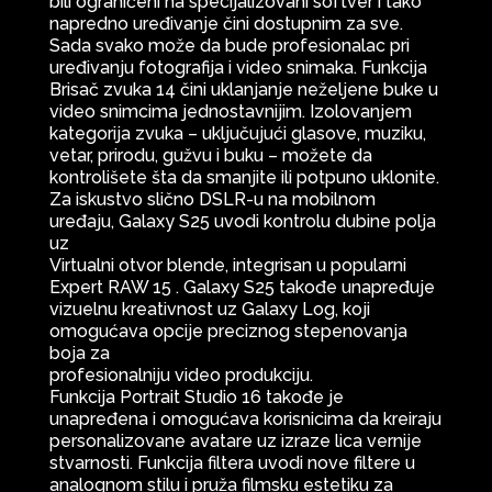
bili ograničeni na specijalizovani softver i tako
napredno uređivanje čini dostupnim za sve.
Sada svako može da bude profesionalac pri
uređivanju fotografija i video snimaka. Funkcija
Brisač zvuka 14 čini uklanjanje neželjene buke u
video snimcima jednostavnijim. Izolovanjem
kategorija zvuka – uključujući glasove, muziku,
vetar, prirodu, gužvu i buku – možete da
kontrolišete šta da smanjite ili potpuno uklonite.
Za iskustvo slično DSLR-u na mobilnom
uređaju, Galaxy S25 uvodi kontrolu dubine polja
uz
Virtualni otvor blende, integrisan u popularni
Expert RAW 15 . Galaxy S25 takođe unapređuje
vizuelnu kreativnost uz Galaxy Log, koji
omogućava opcije preciznog stepenovanja
boja za
profesionalniju video produkciju.
Funkcija Portrait Studio 16 takođe je
unapređena i omogućava korisnicima da kreiraju
personalizovane avatare uz izraze lica vernije
stvarnosti. Funkcija filtera uvodi nove filtere u
analognom stilu i pruža filmsku estetiku za