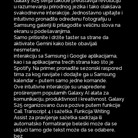
Galaxy S25 serija takođe predstavlja revoluciju
u razumevanju prirodnog jezika i tako olakšava
svakodnevne interakcije. Jednostavno upitajte i
intuitivno pronađite određenu fotografiju u
Samsung galeriji ili prilagodite veličinu slova na
ekranu u podešavanjima.
Samo pritisnite i držite taster sa strane da
aktivirate Gemini kako biste obavljali
nesmetanu
interakciju sa Samsung i Google aplikacijama,
kao i sa aplikacijama trećih strana kao što je
Spotify. Na primer, pronađite sezonski raspored
tima za kog navijate i dodajte ga u Samsung
kalendar – putem samo jedne komande.
Ove intuitivne interakcije su unapređene
proširenjem popularnih Galaxy AI alata za
komunikaciju, produktivnost i kreativnost. Galaxy
S25 organizovano čuva pozive putem funkcije
Call Transcript 4 i sažetka. Funkcija Writing
Assist za pravljenje sažetka sadržaja ili
automatsko formatiranje beleški može da se
uključi tamo gde tekst može da se odabere,
bez