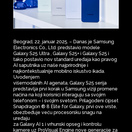
Beograd, 22. januar 2025. – Danas je Samsung
Electronics Co., Ltd. predstavio modele
Galaxy S25 Ultra , Galaxy S25+ i Galaxy S25 i
tako postavio nov standard uređaja kao pravog
AI saputnika uz naše najprirodnije i
najkontekstualnije mobilno iskustvo ikada.
Uvođenjem
višemodalnih AI agenata, Galaxy S25 serija
predstavlja prvi korak u Samsung viziji promene
načina na koji korisnici interaguju sa svojim
telefonom – i svojim svetom. Prilagođeni čipset
Snapdragon ® 8 Elite for Galaxy, prvi ove vrste,
obezbeđuje veću procesorsku snagu na
uređaju
za Galaxy AI 1 i vrhunski opseg i kontrolu
kamere uz ProVisual Engine nove generacije za