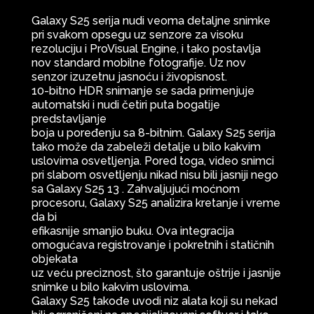
Galaxy S25 serija nudi veoma detaljne snimke
pri svakom opsegu uz senzore za visoku
rezoluciju i ProVisual Engine, i tako postavlja
nov standard mobilne fotografije. Uz nov
senzor izuzetnu jasnoću i živopisnost.
10-bitno HDR snimanje se sada primenjuje
automatski i nudi četiri puta bogatije
predstavljanje
boja u poređenju sa 8-bitnim. Galaxy S25 serija
tako može da zabeleži detalje u bilo kakvim
uslovima osvetljenja. Pored toga, video snimci
pri slabom osvetljenju nikad nisu bili jasniji nego
sa Galaxy S25 13 . Zahvaljujući moćnom
procesoru, Galaxy S25 analizira kretanje i vreme
da bi
efikasnije smanjio buku. Ova integracija
omogućava registrovanje i pokretnih i statičnih
objekata
uz veću preciznost, što garantuje oštrije i jasnije
snimke u bilo kakvim uslovima.
Galaxy S25 takođe uvodi niz alata koji su nekad