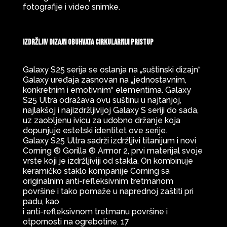
fotografije i video snimke.
Izdržljiv dizajn obuhvata cirkularniji pristup
Galaxy S25 serija se oslanja na „suštinski dizajn“
Galaxy uređaja zasnovan na „jednostavnim,
konkretnim i emotivnim“ elementima. Galaxy
S25 Ultra odražava ovu suštinu u najtanjoj,
najlakšoj i najizdržljivijoj Galaxy S seriji do sada,
uz zaobljenu ivicu za udobno držanje koja
dopunjuje estetski identitet ove serije.
Galaxy S25 Ultra sadrži izdržljivi titanijum i novi
Corning ® Gorilla ® Armor 2, prvi materijal svoje
vrste koji je izdržljiviji od stakla. On kombinuje
keramičko staklo kompanije Corning sa
originalnim anti-refleksivnim tretmanom
površine i tako pomaže u naprednoj zaštiti pri
padu, kao
i anti-refleksivnom tretmanu površine i
otpornosti na ogrebotine. 17