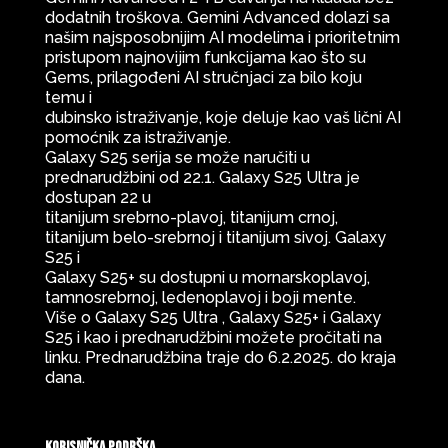
dodatnih troškova. Gemini Advanced dolazi sa
našim najsposobnijim AI modelima i prioritetnim
pristupom najnovijim funkcijama kao što su
Gems, prilagođeni AI stručnjaci za bilo koju
temu i
dubinsko istraživanje, koje deluje kao vaš lični AI
pomoćnik za istraživanje.
Galaxy S25 serija se može naručiti u
prednarudžbini od 22.1. Galaxy S25 Ultra je
dostupan 22 u
titanijum srebrno-plavoj, titanijum crnoj,
titanijum belo-srebrnoj i titanijum sivoj. Galaxy
S25 i
Galaxy S25+ su dostupni u mornarskoplavoj,
tamnosrebrnoj, ledenoplavoj i boji mente.
Više o Galaxy S25 Ultra , Galaxy S25+ i Galaxy
S25 i kao i prednarudžbini možete pročitati na
linku. Prednarudžbina traje do 6.2.2025. do kraja
dana.
Korisnička podrška