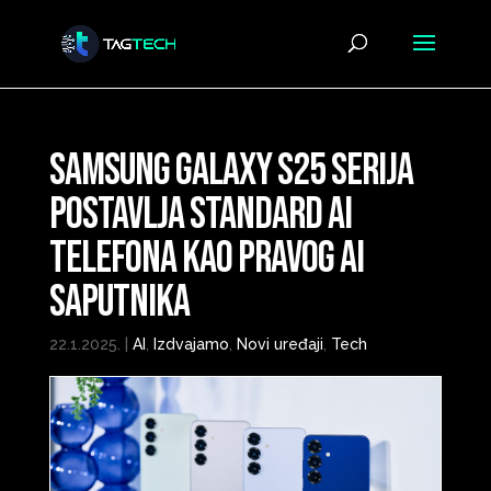
Samsung Galaxy S25 serija
postavlja standard AI
telefona kao pravog AI
saputnika
22.1.2025.
|
AI
,
Izdvajamo
,
Novi uređaji
,
Tech