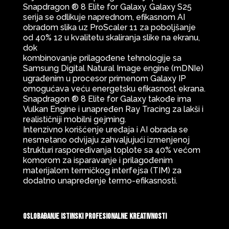
Snapdragon ® 8 Elite for Galaxy. Galaxy S25
serija se odlikuje naprednom, efikasnom AI
obradom slika uz ProScaler 11 za poboljšanje
od 40% 12 u kvalitetu skaliranja slike na ekranu,
dok
kombinovanje prilagođene tehnologije sa
Samsung Digital Natural Image engine (mDNIe)
ugrađenim u procesor primenom Galaxy IP
omogućava veću energetsku efikasnost ekrana.
Snapdragon ® 8 Elite for Galaxy takođe ima
Vulkan Engine i unapređen Ray Tracing za lakši i
realističniji mobilni gejming.
Intenzivno korišćenje uređaja i AI obrada se
nesmetano odvijaju zahvaljujući izmenjenoj
strukturi raspoređivanja toplote sa 40% većom
komorom za isparavanje i prilagođenim
materijalom termičkog interfejsa (TIM) za
dodatno unapređenje termo-efikasnosti.
Oslobađanje istinski profesionalne kreativnosti