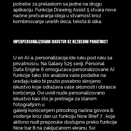
potrebe za prelaskom sa jedne na drugu
aplikaciju. Funkcija Drawing Assist 5 stvara nove
načine pretvaranja ideja u stvarnost kroz
kombinovanje unetih skica, teksta ili slika.
Hiperpersonalizovano iskustvo uz bezbednu privatnost
U eri AI-a, personalizacija ide ruku pod ruku sa
privatnošću. Na Galaxy S25 seriji, Personal
Data Engine 6 omogućava personalizovane AI
funkcije tako što analizira vaše podatke na
uređaju kako bi pružio posebno skrojeno
iskustvo koje odražava vaše sklonosti i obrasce
korišćenja. Ovi uvidi nude personalizovano
iskustvo kao što je pretraga za starom
fotografijom u
galeriji korišćenjem prirodnog načina govora ili
vođenje kroz dan uz funkciju Now Brief 7 , koja
aktivno nudi preporuke dostupne preko funkcije
Now bar 8 na zaključanom ekranu. Svi