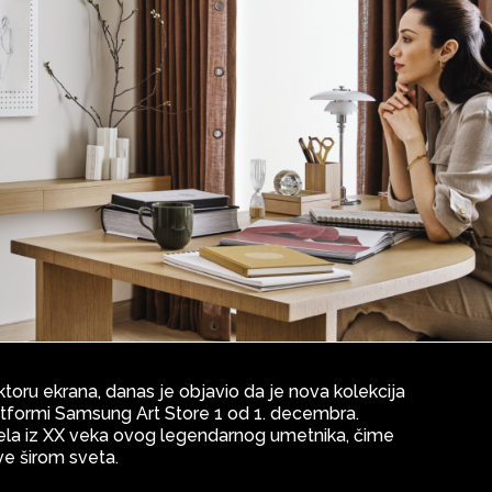
sektoru ekrana, danas je objavio da je nova kolekcija
atformi Samsung Art Store 1 od 1. decembra.
 dela iz XX veka ovog legendarnog umetnika, čime
ve širom sveta.