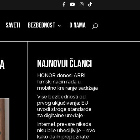
Saveti
Bezbednost
O nama
ga
Najnoviji članci
HONOR donosi ARRI
filmski način rada u
mobilno kreiranje sadržaja
Više bezbednosti od
prvog uključivanja: EU
uvodi stroge standarde
za digitalne uređaje
Internet prevare nikada
nisu bile ubedljivije – evo
kako da ih prepoznate