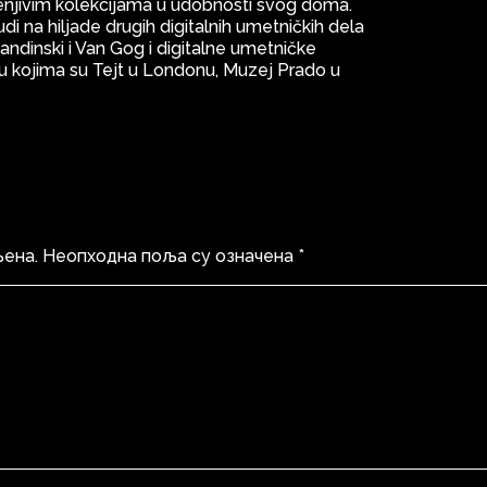
enjivim kolekcijama u udobnosti svog doma.
i na hiljade drugih digitalnih umetničkih dela
andinski i Van Gog i digitalne umetničke
eđu kojima su Tejt u Londonu, Muzej Prado u
љена.
Неопходна поља су означена
*