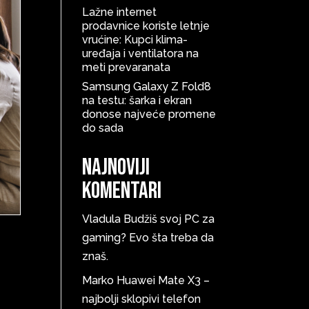
Lažne internet
prodavnice koriste letnje
vrućine: Kupci klima-
uređaja i ventilatora na
meti prevaranata
Samsung Galaxy Z Fold8
na testu: šarka i ekran
donose najveće promene
do sada
Najnoviji
komentari
Vladula
Budžiš svoj PC za
gaming? Evo šta treba da
znaš.
Marko
Huawei Mate X3 –
najbolji sklopivi telefon