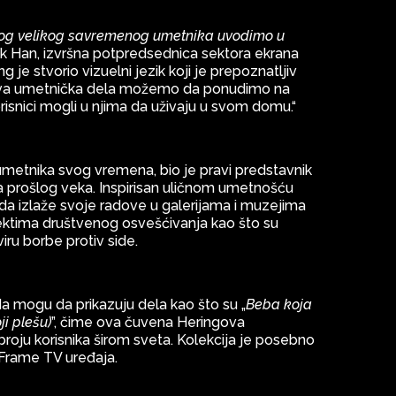
ovog velikog savremenog umetnika uvodimo u
gsuk Han, izvršna potpredsednica sektora ekrana
 je stvorio vizuelni jezik koji je prepoznatljiv
 ova umetnička dela možemo da ponudimo na
korisnici mogli u njima da uživaju u svom domu.“
h umetnika svog vremena, bio je pravi predstavnik
na prošlog veka. Inspirisan uličnom umetnošću
da izlaže svoje radove u galerijama i muzejima
ektima društvenog osvešćivanja kao što su
iru borbe protiv side.
a mogu da prikazuju dela kao što su „
Beba koja
ji plešu)
”, čime ova čuvena Heringova
oju korisnika širom sveta. Kolekcija je posebno
 Frame TV uređaja.