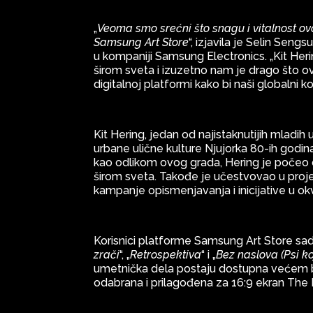
„
Veoma smo srećni što snagu i vitalnost 
Samsung Art Store
“, izjavila je Selin Sen
u kompaniji Samsung Electronics. „Kit Hering
širom sveta i izuzetno nam je drago što
digitalnoj platformi kako bi naši globalni 
Kit Hering, jedan od najistaknutijih mladi
urbane ulične kulture Njujorka 80-ih godi
kao odlikom ovog grada, Hering je počeo 
širom sveta. Takođe je učestvovao u proj
kampanje opismenjavanja i inicijative u okv
Korisnici platforme Samsung Art Store sad
zrači
“, „
Retrospektiva
“ i „
Bez naslova (Psi ko
umetnička dela postaju dostupna većem br
odabrana i prilagođena za 16:9 ekran The