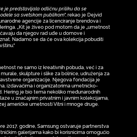
je predstavljala odličnu priliku da se
podele sa svetskom publikom
“, rekao je Dejvid
đunarodne agencije za licenciranje brendova i
Heringa. „Kit je živeo pod motom da je „umetnost
ućavaju da njegov rad uđe u domove i
poznat. Nadamo se da će ova kolekcija pobuditi
štinu.“
metnost ne samo iz kreativnih pobuda, već i za
 murale, skulpture i slike za bolnice, udruženja za
avstvene organizacije. Njegova fondacija je
ma, izdavačima i organizatorima umetničko-
d. Hering je bio tema nekoliko međunarodnih
alaze u značajnim privatnim i javnim kolekcijama,
ej američke umetnosti Vitni i mnoge druge.
re 2017. godine, Samsung ostvaruje partnerstva
tničkim galerijama kako bi korisnicima omogućio