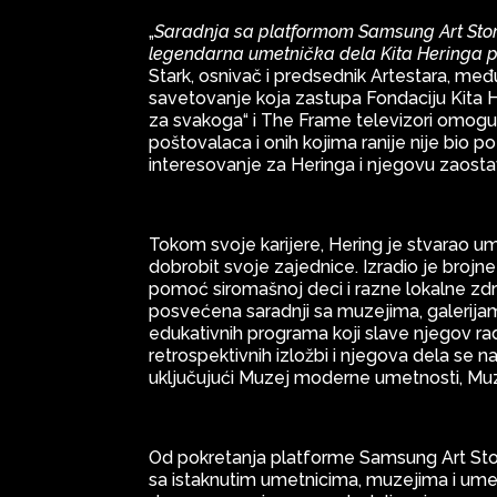
„
Saradnja sa platformom Samsung Art Store 
legendarna umetnička dela Kita Heringa 
Stark, osnivač i predsednik Artestara, me
savetovanje koja zastupa Fondaciju Kita 
za svakoga“ i The Frame televizori omog
poštovalaca i onih kojima ranije nije bio 
interesovanje za Heringa i njegovu zaostav
Tokom svoje karijere, Hering je stvarao u
dobrobit svoje zajednice. Izradio je brojne
pomoć siromašnoj deci i razne lokalne zdr
posvećena saradnji sa muzejima, galerija
edukativnih programa koji slave njegov ra
retrospektivnih izložbi i njegova dela se n
uključujući Muzej moderne umetnosti, Muz
Od pokretanja platforme Samsung Art Sto
sa istaknutim umetnicima, muzejima i ume