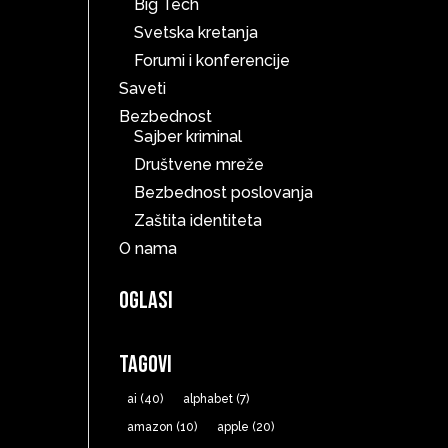
Big Tech
Svetska kretanja
Forumi i konferencije
Saveti
Bezbednost
Sajber kriminal
Društvene mreže
Bezbednost poslovanja
Zaštita identiteta
O nama
Oglasi
Tagovi
ai
(40)
alphabet
(7)
amazon
(10)
apple
(20)