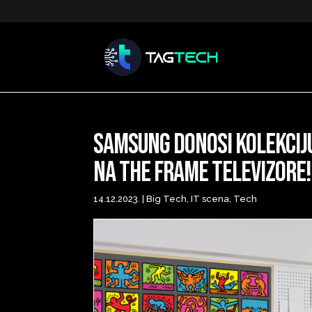
Samsung donosi kolekcij
na The Frame televizore!
14.12.2023.
|
Big Tech
,
IT scena
,
Tech