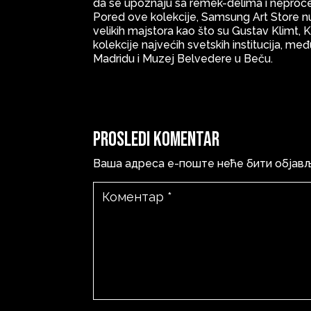
da se upoznaju sa remek-delima i neproc
Pored ove kolekcije, Samsung Art Store nud
velikih majstora kao što su Gustav Klimt, K
kolekcije najvećih svetskih institucija, m
Madridu i Muzej Belvedere u Beču.
Prosledi komentar
Ваша адреса е-поште неће бити објав