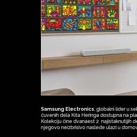
Samsung Electronics
, globalni lider u 
čuvenih dela Kita Heringa dostupna na pl
Kolekciju čine dvanaest 2 najistaknutijih
njegovo neizbrisivo nasleđe ulazi u domo