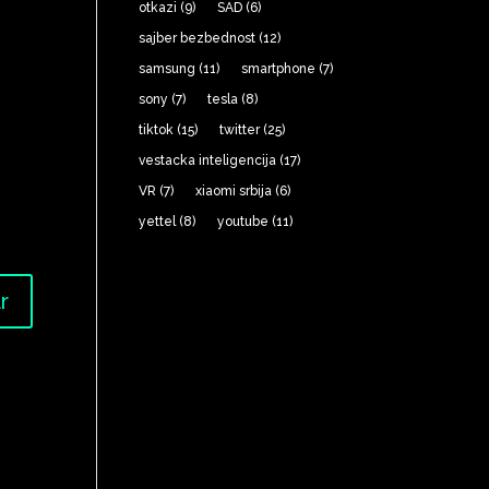
otkazi
(9)
SAD
(6)
sajber bezbednost
(12)
samsung
(11)
smartphone
(7)
sony
(7)
tesla
(8)
tiktok
(15)
twitter
(25)
vestacka inteligencija
(17)
VR
(7)
xiaomi srbija
(6)
yettel
(8)
youtube
(11)