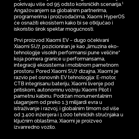
pokrivaju više od 95 odsto korisničkih scenarija.¹
Angažovanjem sa globalnim partnerima,
programerima i proizvođačima, Xiaomi HyperOS
će osnažiti ekosistem kako bi se otključao i
iskoristio širok spektar mogućnosti.
Prvi proizvod Xiaomi EV – dugo očekivani
Xiaomi SU7, pozicioniran je kao „limuzina eko-
tehnologije visokih performansi pune veličine“
koja pomera granice u performansama,
integraciji ekosistema i mobilnom pametnom
prostoru. Pored Xiaomi SU7 dizajna, Xiaomi je
razvio pet osnovnih EV tehnologija: E-motor,
CTB integrisanu bateriju, Xiaomi livenje pod
pritiskom, autonomnu vožnju Xiaomi Pilot i
pametnu kabinu. Podržan monumentalnim
ulaganjem od preko 1.3 milijardi evra u
istraživanje i razvoj, i globalnim timom od više
od 3.400 inženjera i 1.000 tehničkih stručnjaka u
ključnim oblastima, Xiaomi je proizveo
izvanredno vozilo.