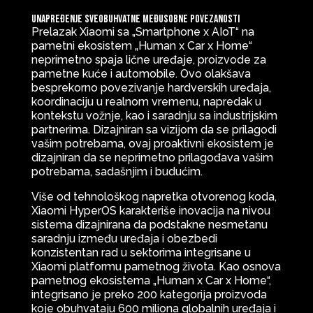
Unapređenje sveobuhvatne međusobne povezanosti
Prelazak Xiaomi sa „Smartphone x AIoT“ na
pametni ekosistem „Human x Car x Home“
neprimetno spaja lične uređaje, proizvode za
pametne kuće i automobile. Ovo olakšava
besprekorno povezivanje hardverskih uređaja,
koordinaciju u realnom vremenu, napredak u
kontekstu vožnje, kao i saradnju sa industrijskim
partnerima. Dizajniran sa vizijom da se prilagodi
vašim potrebama, ovaj proaktivni ekosistem je
dizajniran da se neprimetno prilagođava vašim
potrebama, sadašnjim i budućim.
Više od tehnološkog napretka otvorenog koda,
Xiaomi HyperOS karakteriše inovacija na nivou
sistema dizajnirana da podstakne nesmetanu
saradnju između uređaja i obezbedi
konzistentan rad u sektorima integrisane u
Xiaomi platformu pametnog života. Kao osnova
pametnog ekosistema „Human x Car x Home“,
integrisano je preko 200 kategorija proizvoda
koje obuhvataju 600 miliona globalnih uređaja i