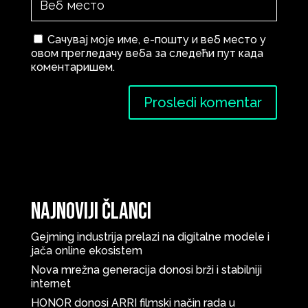
Сачувај моје име, е-пошту и веб место у
овом прегледачу веба за следећи пут када
коментаришем.
Najnoviji članci
Gejming industrija prelazi na digitalne modele i
jača online ekosistem
Nova mrežna generacija donosi brži i stabilniji
internet
HONOR donosi ARRI filmski način rada u