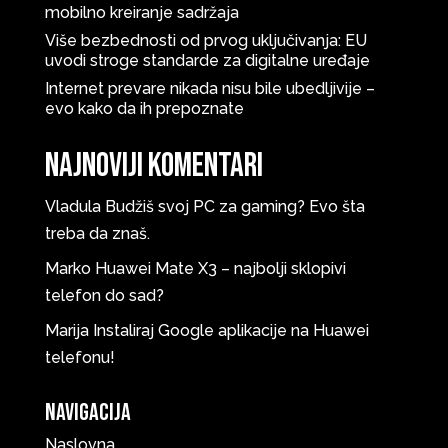
mobilno kreiranje sadržaja
Više bezbednosti od prvog uključivanja: EU
uvodi stroge standarde za digitalne uređaje
Internet prevare nikada nisu bile ubedljivije –
evo kako da ih prepoznate
Najnoviji komentari
Vladula
Budžiš svoj PC za gaming? Evo šta
treba da znaš.
Marko
Huawei Mate X3 – najbolji sklopivi
telefon do sad?
Marija
Instaliraj Google aplikacije na Huawei
telefonu!
Navigacija
Naslovna