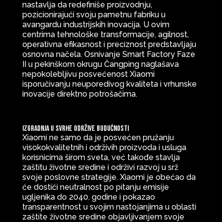
nastavlja da redefiniše proizvodnju,
pozicionirajući svoju pametnu fabriku u
avangardu industrijskih inovacija. U ovim
centrima tehnološke transformacije, agilnost,
operativna efikasnost i preciznost predstavljaju
osnovna načela. Osnivanje Smart Factory Faze
II u pekinškom okrugu Čangping naglašava
nepokolebljivu posvećenost Xiaomi
isporučivanju neuporedivog kvaliteta i vrhunske
inovacije direktno potrošačima.
Izgradnja u svrhe održive budućnosti
Xiaomi ne samo da je posvećen pružanju
visokokvalitetnih i održivih proizvoda i usluga
korisnicima širom sveta, već takođe stavlja
zaštitu životne sredine i održivi razvoj u srž
svoje poslovne strategije. Xiaomi je obećao da
će dostići neutralnost po pitanju emisije
ugljenika do 2040. godine i pokazao
transparentnost u svojim nastojanjima u oblasti
zaštite životne sredine objavljivanjem svoje