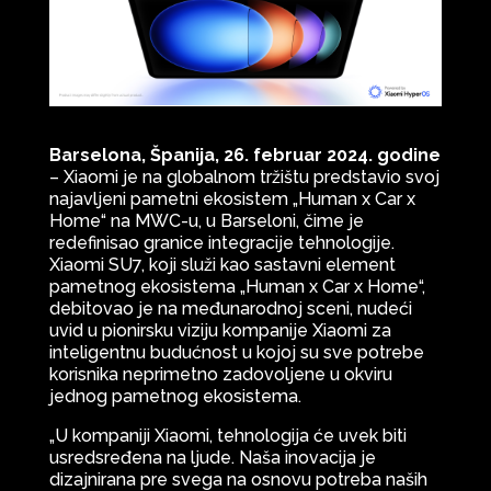
Barselona, Španija, 26. februar 2024. godine
– Xiaomi je na globalnom tržištu predstavio svoj
najavljeni pametni ekosistem „Human x Car x
Home“ na MWC-u, u Barseloni, čime je
redefinisao granice integracije tehnologije.
Xiaomi SU7, koji služi kao sastavni element
pametnog ekosistema „Human x Car x Home“,
debitovao je na međunarodnoj sceni, nudeći
uvid u pionirsku viziju kompanije Xiaomi za
inteligentnu budućnost u kojoj su sve potrebe
korisnika neprimetno zadovoljene u okviru
jednog pametnog ekosistema.
„U kompaniji Xiaomi, tehnologija će uvek biti
usredsređena na ljude. Naša inovacija je
dizajnirana pre svega na osnovu potreba naših