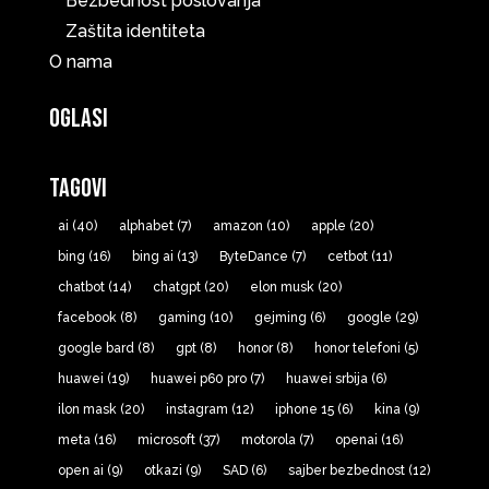
Bezbednost poslovanja
Zaštita identiteta
O nama
Oglasi
Tagovi
ai
(40)
alphabet
(7)
amazon
(10)
apple
(20)
bing
(16)
bing ai
(13)
ByteDance
(7)
cetbot
(11)
chatbot
(14)
chatgpt
(20)
elon musk
(20)
facebook
(8)
gaming
(10)
gejming
(6)
google
(29)
google bard
(8)
gpt
(8)
honor
(8)
honor telefoni
(5)
huawei
(19)
huawei p60 pro
(7)
huawei srbija
(6)
ilon mask
(20)
instagram
(12)
iphone 15
(6)
kina
(9)
meta
(16)
microsoft
(37)
motorola
(7)
openai
(16)
open ai
(9)
otkazi
(9)
SAD
(6)
sajber bezbednost
(12)