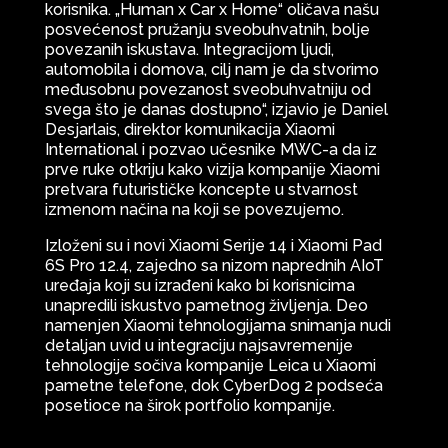
korisnika. „Human x Car x Home“ oličava našu
posvećenost pružanju sveobuhvatnih, bolje
povezanih iskustava. Integracijom ljudi,
automobila i domova, cilj nam je da stvorimo
međusobnu povezanost sveobuhvatniju od
svega što je danas dostupno“, izjavio je Daniel
Desjarlais, direktor komunikacija Xiaomi
International i pozvao učesnike MWC-a da iz
prve ruke otkriju kako vizija kompanije Xiaomi
pretvara futurističke koncepte u stvarnost
izmenom načina na koji se povezujemo.
Izloženi su i novi Xiaomi Serije 14 i Xiaomi Pad
6S Pro 12.4, zajedno sa nizom naprednih AIoT
uređaja koji su izrađeni kako bi korisnicima
unapredili iskustvo pametnog življenja. Deo
namenjen Xiaomi tehnologijama snimanja nudi
detaljan uvid u integraciju najsavremenije
tehnologije sočiva kompanije Leica u Xiaomi
pametne telefone, dok CyberDog 2 podseća
posetioce na širok portfolio kompanije.