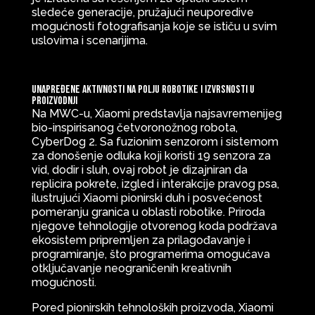
sledeće generacije, pružajući neuporedive
mogućnosti fotografisanja koje se ističu u svim
uslovima i scenarijima.
Unapređene aktivnosti na polju robotike i izvrsnosti u
proizvodnji
Na MWC-u, Xiaomi predstavlja najsavremenijeg
bio-inspirisanog četvoronožnog robota,
CyberDog 2. Sa fuzionim senzorom i sistemom
za donošenje odluka koji koristi 19 senzora za
vid, dodir i sluh, ovaj robot je dizajniran da
replicira pokrete, izgled i interakcije pravog psa,
ilustrujući Xiaomi pionirski duh i posvećenost
pomeranju granica u oblasti robotike. Priroda
njegove tehnologije otvorenog koda podržava
ekosistem pripremljen za prilagođavanje i
programiranje, što programerima omogućava
otključavanje neograničenih kreativnih
mogućnosti.
Pored pionirskih tehnoloških proizvoda, Xiaomi