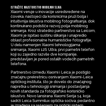
Istražite majstorstvo mobilnih slika
Xiaomi veruje u inovacije usredsređene na
čoveka, nastojeći da korisnicima pruži bolja i
intuitivnija iskustva mobilnog fotografisanja, dok
kontinuirano podstiče razvoj polja mobilnog
snimanja. Kroz strateško partnerstvo sa Leicom,
Xiaomi je ispitao suštinu slikanja i unapredio
oblast profesionalne humanističke fotografije.
U delu namenjen Xiaomi tehnologijama
snimanja, Xiaomi 12S Ultra, prvi pametni telefon
koji su zajedno razvile dve kompanije,
predstavljen je pored ostalih vodećih pametnih
telefona.
Partnerstvo između Xiaomi i Leica je postiglo
značajnu prekretnicu osnivanjem Xiaomi-Leica
optičkog instituta, što je dovelo do značajnog
napretka u tehnologiji snimanja i postavljanja
novih standarda za fotografsko korisničko
iskustvo. Novo lansirana Xiaomi Serija 14, koja
sadrži Leica Summilux optička sočiva, pedantno
je izrađena sa rešenjem za optički sistem