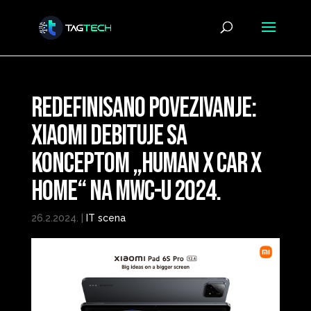
Redefinisano povezivanje:
Xiaomi debituje sa
konceptom „Human x Car x
Home“ na MWC-u 2024.
26.2.2024.
|
IT scena