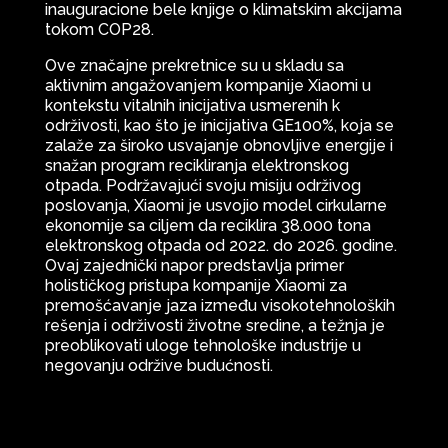
inauguracione bele knjige o klimatskim akcijama
tokom COP28.
Ove značajne prekretnice su u skladu sa
aktivnim angažovanjem kompanije Xiaomi u
kontekstu vitalnih inicijativa usmerenih k
održivosti, kao što je inicijativa GE100%, koja se
zalaže za široko usvajanje obnovljive energije i
snažan program recikliranja elektronskog
otpada. Podržavajući svoju misiju održivog
poslovanja, Xiaomi je usvojio model cirkularne
ekonomije sa ciljem da reciklira 38.000 tona
elektronskog otpada od 2022. do 2026. godine.
Ovaj zajednički napor predstavlja primer
holističkog pristupa kompanije Xiaomi za
premošćavanje jaza između visokotehnoloških
rešenja i održivosti životne sredine, a težnja je
preoblikovati uloge tehnološke industrije u
negovanju održive budućnosti.