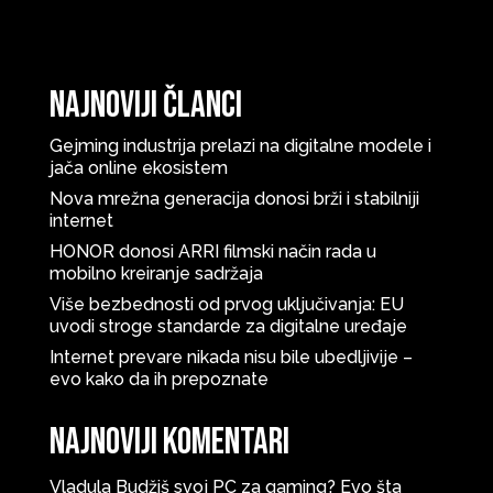
Najnoviji članci
Gejming industrija prelazi na digitalne modele i
jača online ekosistem
Nova mrežna generacija donosi brži i stabilniji
internet
HONOR donosi ARRI filmski način rada u
mobilno kreiranje sadržaja
Više bezbednosti od prvog uključivanja: EU
uvodi stroge standarde za digitalne uređaje
Internet prevare nikada nisu bile ubedljivije –
evo kako da ih prepoznate
Najnoviji komentari
Vladula
Budžiš svoj PC za gaming? Evo šta