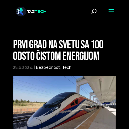
Prvi grad na svetu sa 100
odsto čistom energijom
28.6.2024.
|
Bezbednost
,
Tech