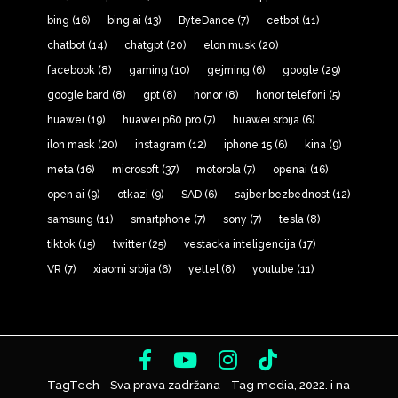
bing
(16)
bing ai
(13)
ByteDance
(7)
cetbot
(11)
chatbot
(14)
chatgpt
(20)
elon musk
(20)
facebook
(8)
gaming
(10)
gejming
(6)
google
(29)
google bard
(8)
gpt
(8)
honor
(8)
honor telefoni
(5)
huawei
(19)
huawei p60 pro
(7)
huawei srbija
(6)
ilon mask
(20)
instagram
(12)
iphone 15
(6)
kina
(9)
meta
(16)
microsoft
(37)
motorola
(7)
openai
(16)
open ai
(9)
otkazi
(9)
SAD
(6)
sajber bezbednost
(12)
samsung
(11)
smartphone
(7)
sony
(7)
tesla
(8)
tiktok
(15)
twitter
(25)
vestacka inteligencija
(17)
VR
(7)
xiaomi srbija
(6)
yettel
(8)
youtube
(11)
TagTech - Sva prava zadržana - Tag media, 2022. i na