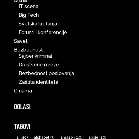
Biznis
IT scena
Big Tech
Svetska kretanja
Forumi i konferencije
Saveti
Bezbednost
Sajber kriminal
Društvene mreže
Bezbednost poslovanja
Zaštita identiteta
O nama
Oglasi
Tagovi
ai
(40)
alphabet
(7)
amazon
(10)
apple
(20)