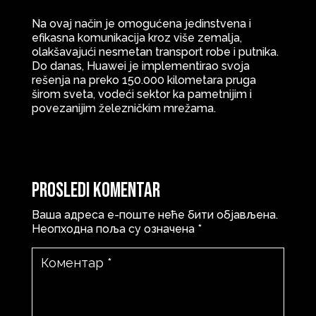
Na ovaj način je omogućena jedinstvena i
efikasna komunikacija kroz više zemalja,
olakšavajući nesmetan transport robe i putnika.
Do danas, Huawei je implementirao svoja
rešenja na preko 150.000 kilometara pruga
širom sveta, vodeći sektor ka pametnijim i
povezanijim železničkim mrežama.
Prosledi komentar
Ваша адреса е-поште неће бити објављена.
Неопходна поља су означена
*