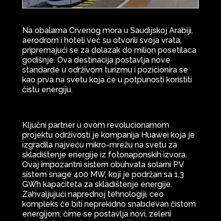
Na obalama Crvenog mora u Saudijskoj Arabiji,
aerodrom i hoteli već su otvorili svoja vrata,
pripremajući se za dolazak do milion posetilaca
godišnje. Ova destinacija postavlja nove
standarde u održivom turizmu i pozicionira se
kao prva na svetu koja će u potpunosti koristiti
čistu energiju.
Ključni partner u ovom revolucionarnom
projektu održivosti je kompanija Huawei koja je
izgradila najveću mikro-mrežu na svetu za
skladištenje energije iz fotonaponskih izvora.
Ovaj impozantni sistem obuhvata solarni PV
sistem snage 400 MW, koji je podržan sa 1,3
GWh kapaciteta za skladištenje energije.
Zahvaljujući naprednoj tehnologiji, ceo
kompleks će biti neprekidno snabdevan čistom
energijom, čime se postavlja novi, zeleni