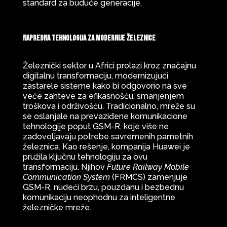
standard za buduće generacije.
Napredna tehnologija za modernije železnice
Železnički sektor u Africi prolazi kroz značajnu
digitalnu transformaciju, modernizujući
zastarele sisteme kako bi odgovorio na sve
veće zahteve za efikasnošću, smanjenjem
troškova i održivošću. Tradicionalno, mreže su
se oslanjale na prevaziđene komunikacione
tehnologije poput GSM-R, koje više ne
zadovoljavaju potrebe savremenih pametnih
železnica. Kao rešenje, kompanija Huawei je
pružila ključnu tehnologiju za ovu
transformaciju. Njihov
Future Railway Mobile
Communication System
(FRMCS) zamenjuje
GSM-R, nudeći brzu, pouzdanu i bezbednu
komunikaciju neophodnu za inteligentne
železničke mreže.