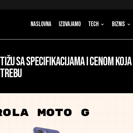
Naslovna
Izdvajamo
Tech
Biznis
ižu sa specifikacijama i cenom koja
otrebu