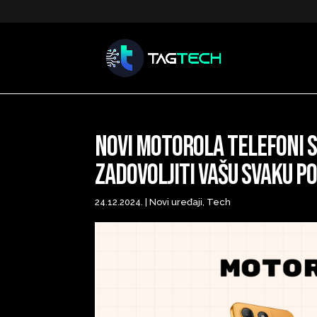
Novi Motorola telefoni st
zadovoljiti vašu svaku p
24.12.2024.
|
Novi uređaji
,
Tech