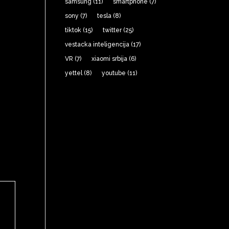
samsung
(11)
smartphone
(7)
sony
(7)
tesla
(8)
tiktok
(15)
twitter
(25)
vestacka inteligencija
(17)
VR
(7)
xiaomi srbija
(6)
yettel
(8)
youtube
(11)