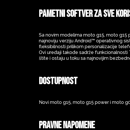
Pametni softver za sve kori
Sa novim modelima moto g15, moto g15 power
najnoviju verziju Android™ operativnog sist
fleksibilnosti prilikom personalizacije tele
Ovi uređaji takođe sadrže funkcionalnosti 
štite i ostaju u toku sa najnovijim bezbe
Dostupnost
Novi moto g15, moto g15 power i moto g05
Pravne napomene