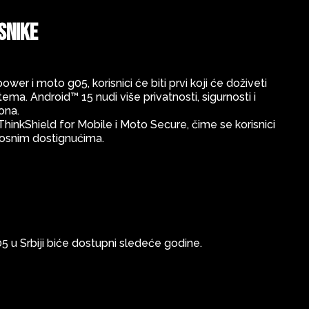
snike
 i moto g05, korisnici će biti prvi koji će doživeti
ema. Android™ 15 nudi više privatnosti, sigurnosti i
fona.
ThinkShield for Mobile i Moto Secure, čime se korisnici
dnosnim dostignućima.
 u Srbiji biće dostupni sledeće godine.