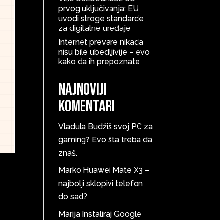
prvog uključivanja: EU
uvodi stroge standarde
za digitalne uređaje
Internet prevare nikada
nisu bile ubedljivije – evo
kako da ih prepoznate
Najnoviji
komentari
Vladula
Budžiš svoj PC za
gaming? Evo šta treba da
znaš.
Marko
Huawei Mate X3 –
najbolji sklopivi telefon
do sad?
Marija
Instaliraj Google