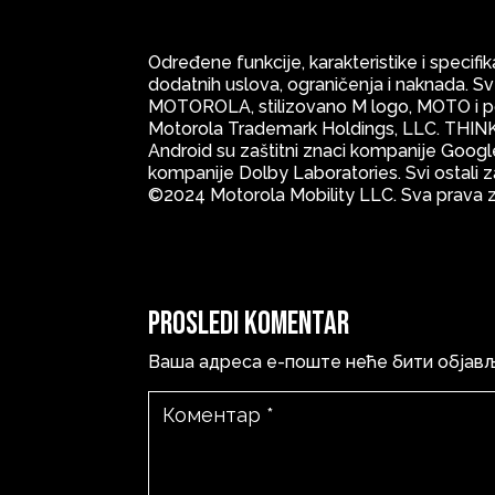
Određene funkcije, karakteristike i specifi
dodatnih uslova, ograničenja i naknada.
MOTOROLA, stilizovano M logo, MOTO i p
Motorola Trademark Holdings, LLC. THINK
Android su zaštitni znaci kompanije Google
kompanije Dolby Laboratories. Svi ostali za
©2024 Motorola Mobility LLC. Sva prava 
Prosledi komentar
Ваша адреса е-поште неће бити објав