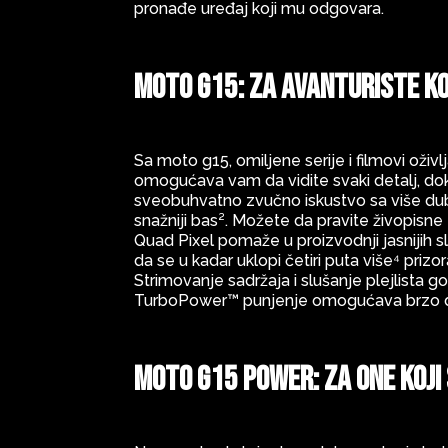
pronađe uređaj koji mu odgovara.
moto g15: Za avanturiste ko
Sa moto g15, omiljene serije i filmovi oži
omogućava vam da vidite svaki detalj, d
sveobuhvatno zvučno iskustvo sa više dub
snažniji bas². Možete da pravite živopisn
Quad Pixel pomaže u proizvodnji jasnijih 
da se u kadar uklopi četiri puta više⁴ prizo
Strimovanje sadržaja i slušanje plejlista 
TurboPower™ punjenje omogućava brzo do
moto g15 power: Za one koji