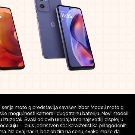
j, serija moto g predstavlja savršen izbor. Modeli moto g
ke mogućnosti kamera i dugotrajnu bateriju. Novi modeli
zuzetak. Svaki od ovih uređaja ima najsvetliji displej u
ici očekuju — plus jedinstven set karakteristika prilagođenih
njima. Na ovaj način, bez obzira na cenu, svako može da