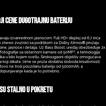
ji cene dugotrajnu bateriju
vljavaju izvanrednom jasnoćom. Full HD+ displej od 6.7 inča
ok stereo zvučnici sa podrškom za Dolby Atmos® pružaju
ine, jasnoće i detalja. Uz Bass Boost, uređaj obezbeđuje 2x
e fotografije sa sistemom kamere od 50MP³, a tehnologija
slika u bilo kojem svetlu. Širokougaoni objektiv omogućava
ra koji slikate, čime se pruža dodatna sloboda kreativnosti.
gotovo ne troši pouzdanu bateriju od 5200mAh, a
punjavanje kada je to potrebno.
 su stalno u pokretu