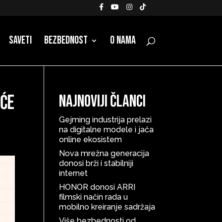
Saveti
Bezbednost
O nama
 će
Najnoviji članci
Gejming industrija prelazi
na digitalne modele i jača
online ekosistem
Nova mrežna generacija
donosi brži i stabilniji
internet
HONOR donosi ARRI
filmski način rada u
mobilno kreiranje sadržaja
Više bezbednosti od