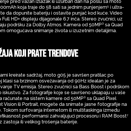
rije pred važan izlazak ili užurban dan na poslu sa moto
mAh koja traje do 58 sati sa jednim punjenjem⁵ i ultra-
da dopunite bateriju i ostavite punjač kod kuće. Video
a Full HD+ displeju dijagonale 6.7 inča. Stereo zvučnici, uz
 imaju podršku za Dolby Atmos. Kamera od 50MP³ sa Quad
ivom omogućava snimanje života u izuzetnim detaljima.
žaja koji prate trendove
 sami kreirate sadržaj, moto g05 je savršen pratilac po
ojoj klasi sa brzinom osvežavanja od 90Hz idealan je za
movanje TV emisija. Stereo zvučnici sa Bass Boost i podrškom
iskustvo. Za fotografije koje se savršeno uklapaju u vaše
a računate na sistem kamere od 50MP³ sa Quad Pixel
Vision ili Portrait, mogete da snimate jasne fotografije na
e. Tokom surfovanja internetom ili multitaskinga između
efikasnost performansi zahvaljujući procesoru i RAM Boost⁷
zastoja ili velikog trošenja baterije.