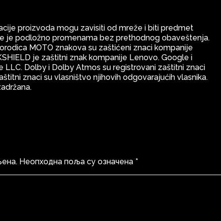
kacije proizvoda mogu zavisiti od mreže i biti predmet
 Sve je podložno promenama bez prethodnog obaveštenja.
orodica MOTO znakova su zaštićeni znaci kompanije
SHIELD je zaštitni znak kompanije Lenovo. Google i
 LLC. Dolby i Dolby Atmos su registrovani zaštitni znaci
štitni znaci su vlasništvo njihovih odgovarajućih vlasnika.
zadržana.
љена.
Неопходна поља су означена
*