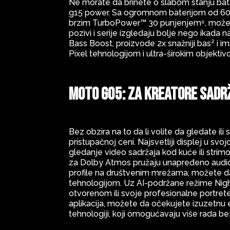
Ne morate da brinete o slabom stanju bate
g15 power. Sa ogromnom baterijom od 6000
brzim TurboPower™ 30 punjenjem⁶, možete 
pozivi i serije izgledaju bolje nego ikada n
Bass Boost, proizvode 2x snažniji bas² i
Pixel tehnologijom i ultra-širokim objekt
moto g05: Za kreatore sadr
Bez obzira na to da li volite da gledate ili
pristupačnoj ceni. Najsvetliji displej u sv
gledanje video sadržaja kod kuće ili stri
za Dolby Atmos pružaju unapređeno audio 
profile na društvenim mrežama, možete d
tehnologijom. Uz AI-podržane režime Night 
otvorenom ili svoje profesionalne portret
aplikacija, možete da očekujete izuzetnu 
tehnologiji, koji omogućavaju više rada bez 