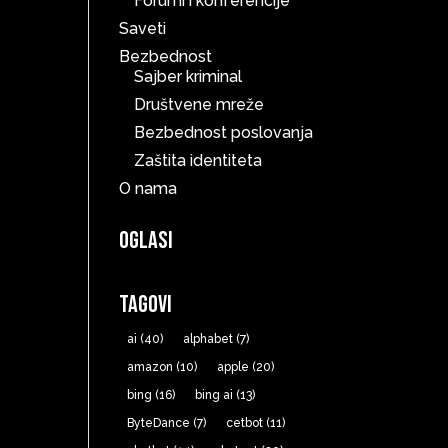
Forumi i konferencije
Saveti
Bezbednost
Sajber kriminal
Društvene mreže
Bezbednost poslovanja
Zaštita identiteta
O nama
Oglasi
Tagovi
ai
(40)
alphabet
(7)
amazon
(10)
apple
(20)
bing
(16)
bing ai
(13)
ByteDance
(7)
cetbot
(11)