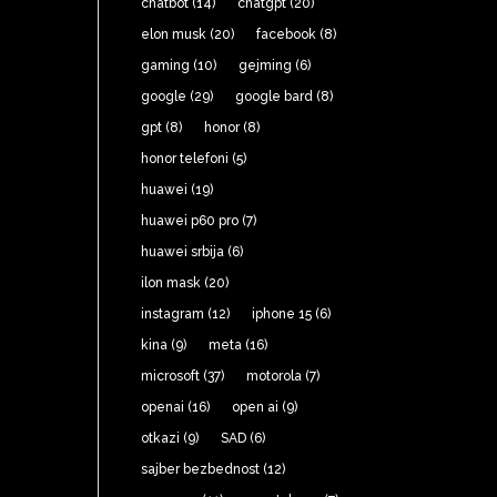
chatbot
(14)
chatgpt
(20)
elon musk
(20)
facebook
(8)
gaming
(10)
gejming
(6)
google
(29)
google bard
(8)
gpt
(8)
honor
(8)
honor telefoni
(5)
huawei
(19)
huawei p60 pro
(7)
huawei srbija
(6)
ilon mask
(20)
instagram
(12)
iphone 15
(6)
kina
(9)
meta
(16)
microsoft
(37)
motorola
(7)
openai
(16)
open ai
(9)
otkazi
(9)
SAD
(6)
sajber bezbednost
(12)