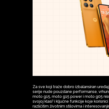
Za sve koji traže dobro izbalansiran uređa
serije nude pouzdane performanse, vrhuns
moto g15, moto g15 power i moto g05 nisu i
svojoj klasi¹ i ključne funkcije koje korisn
različitim životnim stilovima i interesova