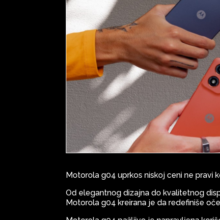
Motorola g04 uprkos niskoj ceni ne pravi k
Od elegantnog dizajna do kvalitetnog displ
Motorola g04 kreirana je da redefiniše oček