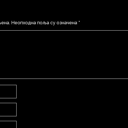
љена.
Неопходна поља су означена
*