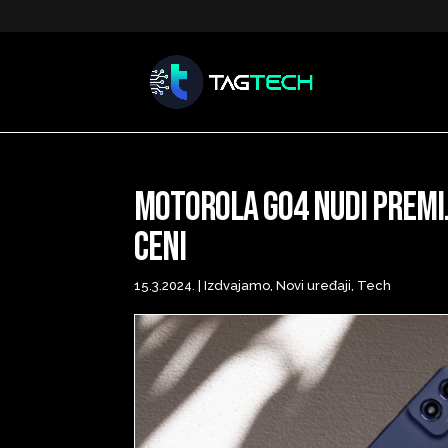
Motorola g04 nudi premij
ceni
15.3.2024.
|
Izdvajamo
,
Novi uređaji
,
Tech