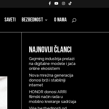
Saveti
Bezbednost
O nama
Najnoviji članci
Gejming industrija prelazi
na digitalne modele i jača
online ekosistem
Nova mrežna generacija
donosi brži i stabilniji
internet
HONOR donosi ARRI
filmski način rada u
mobilno kreiranje sadržaja
Više bezbednosti od