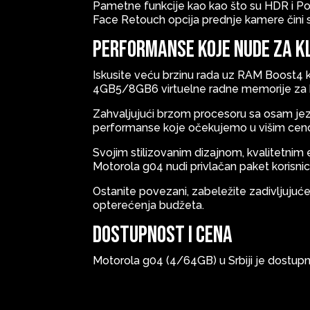
Pametne funkcije kao kao što su HDR i Por
Face Retouch opcija prednje kamere čini s
Performanse koje nude za k
Iskusite veću brzinu rada uz RAM Boost4 k
4GB5/8GB6 virtuelne radne memorije za brže
Zahvaljujući brzom procesoru sa osam jezg
performanse koje očekujemo u višim cen
Svojim stilizovanim dizajnom, kvalitetn
Motorola g04 nudi privlačan paket korisnici
Ostanite povezani, zabeležite zadivljujuć
opterećenja budžeta.
Dostupnost i cena
Motorola g04 (4/64GB) u Srbiji je dostupn