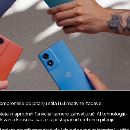
ompromise po pitanju stila i ultimativne zabave.
eja i naprednih funkcija kamere zahvaljujući AI tehnologiji –
ivanja korisnika kada su pristupačni telefoni u pitanju.