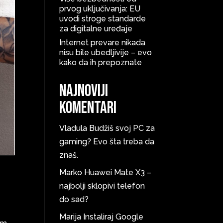
prvog uključivanja: EU
uvodi stroge standarde
za digitalne uređaje
Internet prevare nikada
nisu bile ubedljivije – evo
kako da ih prepoznate
Najnoviji
komentari
Vladula
Budžiš svoj PC za
gaming? Evo šta treba da
znaš.
Marko
Huawei Mate X3 –
najbolji sklopivi telefon
do sad?
Marija
Instaliraj Google