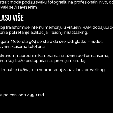
trait mode podižu svaku fotografiju na profesionalni nivo, d
vaki selfi savršenim.
lasu više
oji transformiše internu memoriju u virtuelni RAM dodajući d
 pokretanje aplikacija i fluidniji multitasking.
ara, Motorola g04 se stara da sve radi glatko – nudeći
ovnim klasama telefona.
im ekranom, naprednim kamerama i snažnim performansama,
ma koji traže pristupačan, ali premijum uređaj.
e trenutke i uživajte u neometanoj zabavi bez prevelikog
a po ceni od 12.990 rsd.