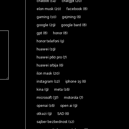
chatbot
(14)
chatgpt
(20)
elon musk
(20)
facebook
(8)
gaming
(10)
gejming
(6)
google
(29)
google bard
(8)
gpt
(8)
honor
(8)
honor telefoni
(5)
huawei
(19)
huawei p60 pro
(7)
huawei srbija
(6)
ilon mask
(20)
instagram
(12)
iphone 15
(6)
kina
(9)
meta
(16)
microsoft
(37)
motorola
(7)
openai
(16)
open ai
(9)
otkazi
(9)
SAD
(6)
sajber bezbednost
(12)