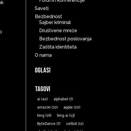
Forumi i konferencije
ok
Saveti
Bezbednost
Sajber kriminal
Društvene mreže
o
Bezbednost poslovanja
Zaštita identiteta
O nama
Oglasi
Tagovi
ai
(40)
alphabet
(7)
amazon
(10)
apple
(20)
bing
(16)
bing ai
(13)
ByteDance
(7)
cetbot
(11)