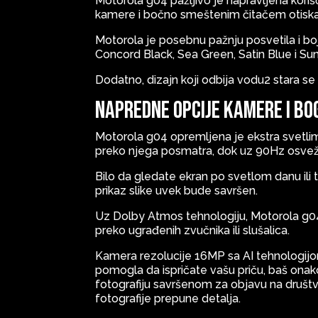
Motorola g04 pažljivo je napravljena koriš
kamere i bočno smeštenim čitačem otiska
Motorola je posebnu pažnju posvetila i bo
Concord Black, Sea Green, Satin Blue i Su
Dodatno, dizajn koji odbija vodu2 stara se z
Napredne opcije kamere i b
Motorola g04 opremljena je ekstra svetlim 
preko njega posmatra, dok uz 90Hz osveža
Bilo da gledate ekran po svetlom danu ili
prikaz slike uvek bude savršen.
Uz Dolby Atmos tehnologiju, Motorola g04
preko ugrađenih zvučnika ili slušalica.
Kamera rezolucije 16MP sa AI tehnologijom
pomogla da ispričate vašu priču, baš onak
fotografiju savršenom za objavu na društ
fotografije prepune detalja.