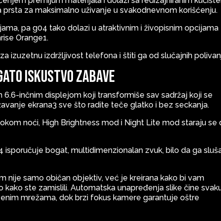
ćenjem premijum materijala i dolazi sa redizajniranim kućišt
 prsta za maksimalno uživanje u svakodnevnom korišćenju.
jama, pa g04 tako dolazi u atraktivnim i živopisnim opcijama
nrise Orange1.
a izuzetnu izdržljivost telefona i štiti ga od slučajnih polivan
ogato iskustvo zabave
6.6-inčnim displejom koji transformiše sav sadržaj koji se
vanje ekrana3 sve što radite teče glatko i bez seckanja.
 tokom noći, High Brightness mod i Night Lite mod staraju se
 isporučuje bogat, multidimenzionalan zvuk, bilo da ga sluš
 nije samo običan objektiv, već je kreirana kako bi vam
o kako ste zamislili. Automatska unapređenja slike čine svak
venim mrežama, dok brzi fokus kamere garantuje oštre