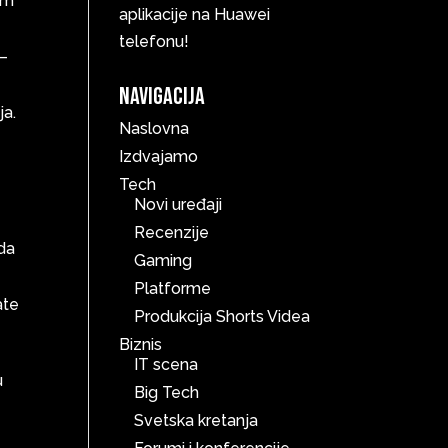
em
aplikacije na Huawei
telefonu!
 –
Navigacija
ja.
Naslovna
Izdvajamo
Tech
Novi uređaji
Recenzije
 da
Gaming
Platforme
ate
Produkcija Shorts Videa
Biznis
IT scena
u
Big Tech
Svetska kretanja