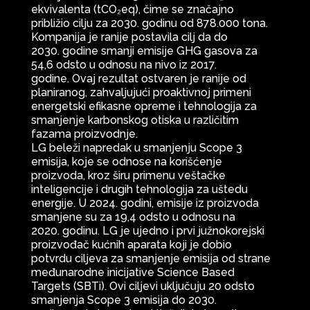
ekvivalenta (tCO₂eq), čime se značajno
približio cilju za 2030. godinu od 878.000 tona.
Kompanija je ranije postavila cilj da do
2030. godine smanji emisije GHG gasova za
54,6 odsto u odnosu na nivo iz 2017.
godine. Ovaj rezultat ostvaren je ranije od
planiranog, zahvaljujući proaktivnoj primeni
energetski efikasne opreme i tehnologija za
smanjenje karbonskog otiska u različitim
fazama proizvodnje.
LG beleži napredak u smanjenju Scope 3
emisija, koje se odnose na korišćenje
proizvoda, kroz širu primenu veštačke
inteligencije i drugih tehnologija za uštedu
energije. U 2024. godini, emisije iz proizvoda
smanjene su za 19,4 odsto u odnosu na
2020. godinu. LG je ujedno i prvi južnokorejski
proizvođač kućnih aparata koji je dobio
potvrdu ciljeva za smanjenje emisija od strane
međunarodne inicijative Science Based
Targets (SBTi). Ovi ciljevi uključuju 20 odsto
smanjenja Scope 3 emisija do 2030.