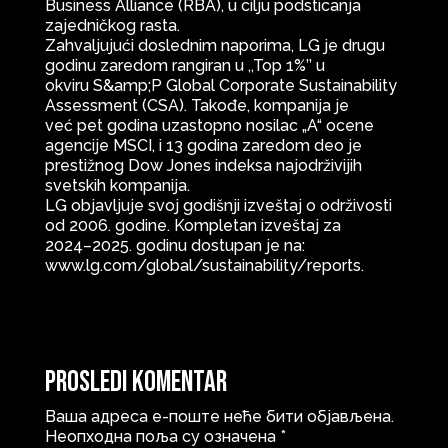
Business Alliance (RBA), u cilju podsticanja
zajedničkog rasta.
Zahvaljujući doslednim naporima, LG je drugu
godinu zaredom rangiran u ,,Top 1%’’ u
okviru S&amp;P Global Corporate Sustainability
Assessment (CSA). Takođe, kompanija je
već pet godina uzastopno nosilac „A“ ocene
agencije MSCI, i 13 godina zaredom deo je
prestižnog Dow Jones indeksa najodrživijih
svetskih kompanija.
LG objavljuje svoj godišnji izveštaj o održivosti
od 2006. godine. Kompletan izveštaj za
2024–2025. godinu dostupan je na:
www.lg.com/global/sustainability/reports.
Prosledi komentar
Ваша адреса е-поште неће бити објављена.
Неопходна поља су означена
*