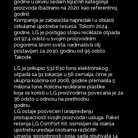
godine u okviru sedam ključnih kategorija
proizvoda (bazirano na 2020. kao referentnoj
godini).
Kompanija je zabeležila napredak i u oblasti
cirkularne upotrebe resursa. Tokom 2024.
godine, LG je postigao stopu reciklaže otpada
od 97,4 odsto u svojim proizvodnim
pogonima širom sveta, nadmašivši cilj
postavljen za 2030. godinu od 95 odsto.
Takođe,
LG je prikupio 532.630 tona elektronskog
otpada sa 91 lokacije u 56 zemalja, čime je
ukupna količina od 2006. godine premašila 5
miliona tona. Količina reciklirane plastike
koja se koristi u LG proizvodima povećana je za
36 odsto u odnosu na prethodnu
godinu.
LG ostaje posvećen i unapređenju
pristupačnosti svojih proizvoda i usluga. Paket
rešenja LG Comfort Kit, osmišljen da olakša
upotrebu uređaja osobama različitih
uzrasta, sposobnosti i pola, sada obuhvata 14