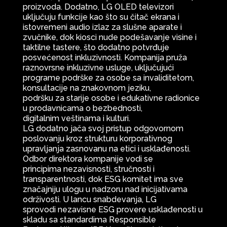
proizvoda. Dodatno, LG OLED televizori
uključuju funkcije kao što su čitač ekrana i
istovremeni audio izlaz za slušne aparate i
zvučnike, dok kiosci nude podešavanje visine i
taktilne tastere, što dodatno potvrđuje
posvećenost inkluzivnosti. Kompanija pruža
raznovrsne inkluzivne usluge, uključujući
programe podrške za osobe sa invaliditetom,
konsultacije na znakovnom jeziku,
podršku za starije osobe i edukativne radionice
u prodavnicama o bezbednosti,
digitalnim veštinama i kulturi.
LG dodatno jača svoj pristup odgovornom
poslovanju kroz strukturu korporativnog
upravljanja zasnovanu na etici i usklađenosti.
Odbor direktora kompanije vodi se
principima nezavisnosti, stručnosti i
transparentnosti, dok ESG komitet ima sve
značajniju ulogu u nadzoru nad inicijativama
održivosti. U lancu snabdevanja, LG
sprovodi nezavisne ESG provere usklađenosti u
skladu sa standardima Responsible