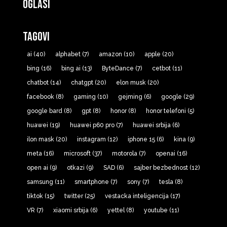
Oglasi
Tagovi
ai
(40)
alphabet
(7)
amazon
(10)
apple
(20)
bing
(16)
bing ai
(13)
ByteDance
(7)
cetbot
(11)
chatbot
(14)
chatgpt
(20)
elon musk
(20)
facebook
(8)
gaming
(10)
gejming
(6)
google
(29)
google bard
(8)
gpt
(8)
honor
(8)
honor telefoni
(5)
huawei
(19)
huawei p60 pro
(7)
huawei srbija
(6)
ilon mask
(20)
instagram
(12)
iphone 15
(6)
kina
(9)
meta
(16)
microsoft
(37)
motorola
(7)
openai
(16)
open ai
(9)
otkazi
(9)
SAD
(6)
sajber bezbednost
(12)
samsung
(11)
smartphone
(7)
sony
(7)
tesla
(8)
tiktok
(15)
twitter
(25)
vestacka inteligencija
(17)
VR
(7)
xiaomi srbija
(6)
yettel
(8)
youtube
(11)