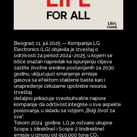
Beograd, 11. jul 2025 — Kompanija LG
Electronics (LG) objavila je Izveštaj o
održivosti za period 2024–2025, u kojem se
ističe snažan napredak ka ispunjenju ciljeva
zaštite životne sredine postavljenih za 2030.
godinu, uključujući smanjenje emisije
gasova sa efektom staklene bašte kao i
unapređenje cirkularne upotrebe resursa.
Izveštaj
detaljno prikazuje sveobuhvatne napore
kompanije da održivost integriše u sve aspekte
poslovanja, u skladu sa vizijom „Bolji život za
sve“.
Tokom 2024. godine, LG je ostvario ukupne
Scope 1 (direktne) i Scope 2 (indirektne)
emisije u iznosu od 910.000 tona CO₂