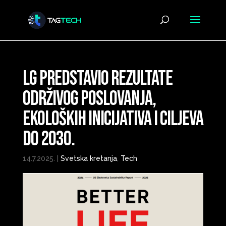
LG predstavio rezultate
održivog poslovanja,
ekoloških inicijativa i ciljeva
do 2030.
14.7.2025.
|
Svetska kretanja
,
Tech