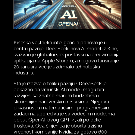
Kineska veštačka inteligencija ponovo je u
centru pažnje. DeepSeek, novi AI model iz Kine,
izazvao je globalni šok postavši najpreuzimanija
aplikacija na Apple Store-u, a njegovo lansiranje
20. januara već je uzdrmalo tehnološku
industriju.
Šta je izazvalo toliku pažnju? DeepSeek je
pokazao da vrhunski AI modeli mogu biti
razvijeni sa znatno manjim budžetima i
skromnijim hardverskim resursima. Njegova
efikasnost u matematičkim i programerskim
zadacima uporediva je sa vodećim modelima
poput OpenAI-ovog GPT-4, ali po delić
troškova. Ova činjenica je oborila tržišnu
vrednost kompanije Nvidia za gotovo 600