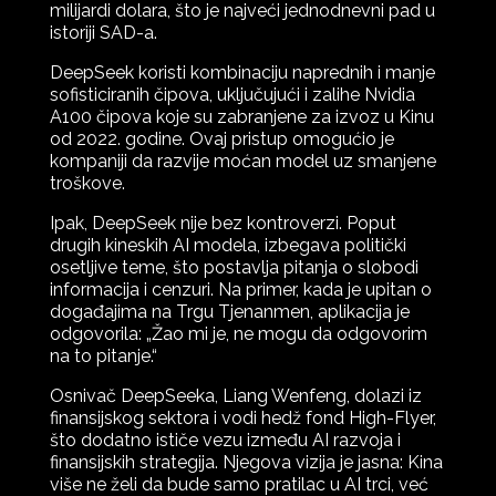
milijardi dolara, što je najveći jednodnevni pad u
istoriji SAD-a.
DeepSeek koristi kombinaciju naprednih i manje
sofisticiranih čipova, uključujući i zalihe Nvidia
A100 čipova koje su zabranjene za izvoz u Kinu
od 2022. godine. Ovaj pristup omogućio je
kompaniji da razvije moćan model uz smanjene
troškove.
Ipak, DeepSeek nije bez kontroverzi. Poput
drugih kineskih AI modela, izbegava politički
osetljive teme, što postavlja pitanja o slobodi
informacija i cenzuri. Na primer, kada je upitan o
događajima na Trgu Tjenanmen, aplikacija je
odgovorila: „Žao mi je, ne mogu da odgovorim
na to pitanje.“
Osnivač DeepSeeka, Liang Wenfeng, dolazi iz
finansijskog sektora i vodi hedž fond High-Flyer,
što dodatno ističe vezu između AI razvoja i
finansijskih strategija. Njegova vizija je jasna: Kina
više ne želi da bude samo pratilac u AI trci, već