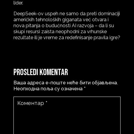
lider.
DeepSeek-ov uspeh ne samo da preti dominaciji
američkih tehnoloških giganata već otvara i
nova pitanja o budućnosti AI razvoja – da li su
skupi resursi zaista neophodni za vrhunske
rezultate ili je vreme za redefinisanje pravila igre?
Prosledi komentar
Ваша адреса е-поште неће бити објављена.
Неопходна поља су означена
*