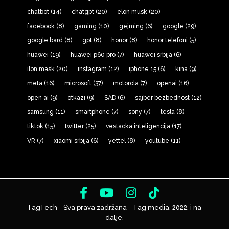
chatbot
(14)
chatgpt
(20)
elon musk
(20)
facebook
(8)
gaming
(10)
gejming
(6)
google
(29)
google bard
(8)
gpt
(8)
honor
(8)
honor telefoni
(5)
huawei
(19)
huawei p60 pro
(7)
huawei srbija
(6)
ilon mask
(20)
instagram
(12)
iphone 15
(6)
kina
(9)
meta
(16)
microsoft
(37)
motorola
(7)
openai
(16)
open ai
(9)
otkazi
(9)
SAD
(6)
sajber bezbednost
(12)
samsung
(11)
smartphone
(7)
sony
(7)
tesla
(8)
tiktok
(15)
twitter
(25)
vestacka inteligencija
(17)
VR
(7)
xiaomi srbija
(6)
yettel
(8)
youtube
(11)
TagTech - Sva prava zadržana - Tag media, 2022. i na
dalje.