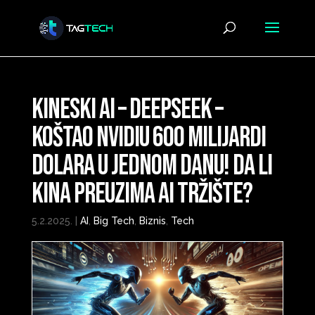
Kineski AI – DeepSeek –
Koštao Nvidiu 600 milijardi
dolara u jednom danu! Da li
Kina Preuzima AI Tržište?
5.2.2025.
|
AI
,
Big Tech
,
Biznis
,
Tech