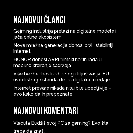
Najnoviji članci
Gejming industrija prelazi na digitalne modele i
jača online ekosistem
Nova mrežna generacija donosi brži i stabilniji
internet
HONOR donosi ARRI filmski način rada u
mobilno kreiranje sadržaja
Više bezbednosti od prvog uključivanja: EU
uvodi stroge standarde za digitalne uređaje
Internet prevare nikada nisu bile ubedljivije –
evo kako da ih prepoznate
Najnoviji komentari
Vladula
Budžiš svoj PC za gaming? Evo šta
treba da znaš.