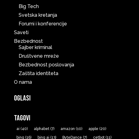
Big Tech
Svetska kretanja
Forumi i konferencije
Saveti
Bezbednost
Sajber kriminal
Društvene mreže
Bezbednost poslovanja
Zaštita identiteta
O nama
Oglasi
Tagovi
ai
(40)
alphabet
(7)
amazon
(10)
apple
(20)
bing
(16)
bing ai
(13)
ByteDance
(7)
cetbot
(11)