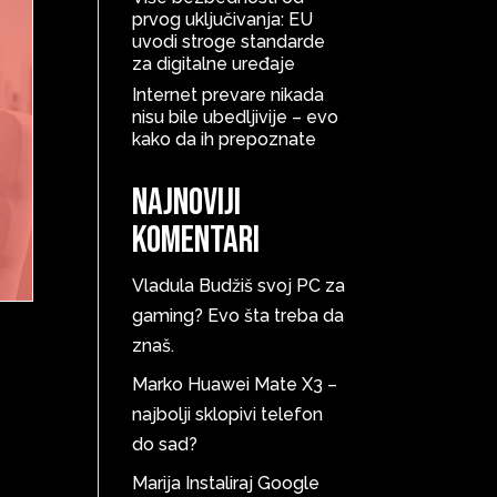
prvog uključivanja: EU
uvodi stroge standarde
za digitalne uređaje
Internet prevare nikada
nisu bile ubedljivije – evo
kako da ih prepoznate
Najnoviji
komentari
Vladula
Budžiš svoj PC za
gaming? Evo šta treba da
znaš.
Marko
Huawei Mate X3 –
najbolji sklopivi telefon
do sad?
e
Marija
Instaliraj Google