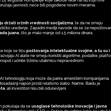
u 15. avgusta. Kompanije koje takođe rade na razvoju ove
 pružaju javnosti, neće biti pogođene novim merama.
u držati sržnih vrednosti socijalizma
, te da ne smeju
lističko uređenje. Zapadni mediji navode da se za nepoštova
jada juana
, što je malo manje od 1,5 miliona dinara.
ke koje se tiču
poštovanja intelektualne svojine, a tu su i
razvijaju AI alate ne smeju koristiti algoritme, podatke, plat
nopol i učinile tržišnu utakmicu nepravednom.
AI tehnologiju koja može da parira američkim kompanijama.
dosadašnji napori prošli relativno slabo. Naime, Baidu je
ota
, ali investitori nisu bili oduševljeni.
nih pokušaja da se
usaglase tehnološke inovacije i javna