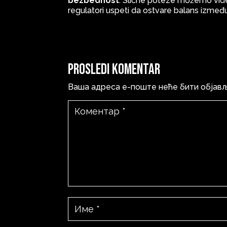
bezbednost
. Slične poteze možemo videti
regulatori uspeti da ostvare balans između
Prosledi komentar
Ваша адреса е-поште неће бити објав