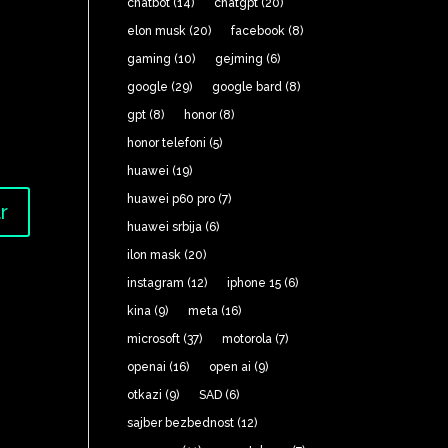
chatbot
(14)
chatgpt
(20)
elon musk
(20)
facebook
(8)
gaming
(10)
gejming
(6)
google
(29)
google bard
(8)
gpt
(8)
honor
(8)
honor telefoni
(5)
huawei
(19)
huawei p60 pro
(7)
huawei srbija
(6)
ilon mask
(20)
instagram
(12)
iphone 15
(6)
kina
(9)
meta
(16)
microsoft
(37)
motorola
(7)
openai
(16)
open ai
(9)
otkazi
(9)
SAD
(6)
sajber bezbednost
(12)