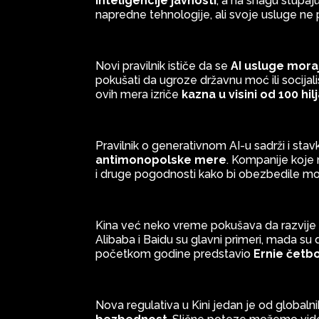
inteligencije javnosti
, a na snagu stupaj
napredne tehnologije, ali svoje usluge ne
Novi pravilnik ističe da se
AI usluge moraj
pokušati da ugroze državnu moć ili socija
ovih mera izriče
kazna u visini od 100 hil
Pravilnik o generativnom AI-u sadrži i stav
antimonopolske mere
. Kompanije koje 
i druge pogodnosti kako bi obezbedile mo
Kina već neko vreme pokušava da razvije 
Alibaba i Baidu su glavni primeri, mada su 
početkom godine predstavio
Ernie četb
Nova regulativa u Kini jedan je od global