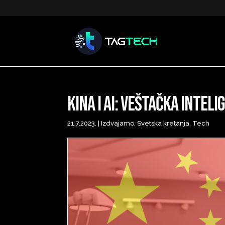
Kina i AI: veštačka inteli
21.7.2023.
|
Izdvajamo
,
Svetska kretanja
,
Tech