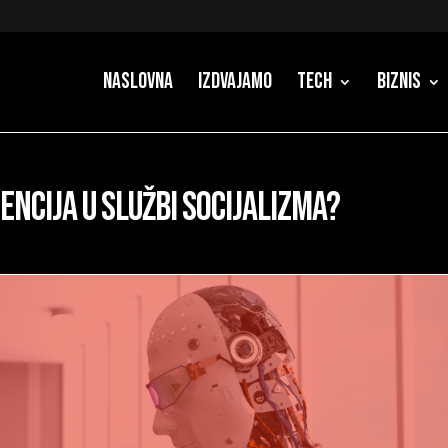
Naslovna
Izdvajamo
Tech
Biznis
gencija u službi socijalizma?