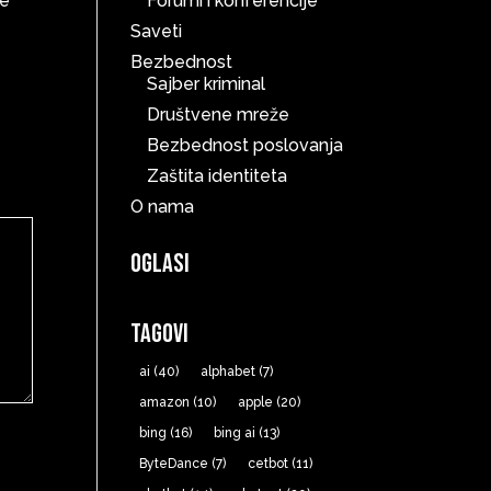
će
Forumi i konferencije
Saveti
Bezbednost
Sajber kriminal
Društvene mreže
Bezbednost poslovanja
Zaštita identiteta
O nama
Oglasi
Tagovi
ai
(40)
alphabet
(7)
amazon
(10)
apple
(20)
bing
(16)
bing ai
(13)
ByteDance
(7)
cetbot
(11)