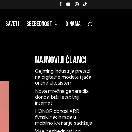
Saveti
Bezbednost
O nama
Najnoviji članci
Gejming industrija prelazi
na digitalne modele i jača
online ekosistem
Nova mrežna generacija
donosi brži i stabilniji
internet
HONOR donosi ARRI
filmski način rada u
mobilno kreiranje sadržaja
Više bezbednosti od