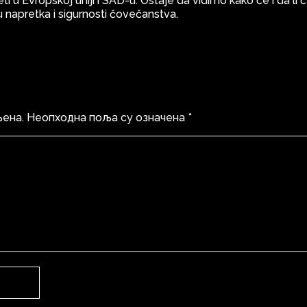
 u Evropskoj uniji i SAD-u. Ostaje da vidimo kako će i da li 
 napretka i sigurnosti čovečanstva.
љена.
Неопходна поља су означена
*