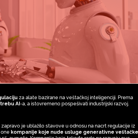
ulaciju
za alate bazirane na veštačkoj inteligenciji. Prema
otrebu AI
-a, a istovremeno pospešivati industrijski razvoj.
 zapravo je ublažilo stavove u odnosu na nacrt regulacije iz
a one
kompanije koje nude usluge generativne veštačk