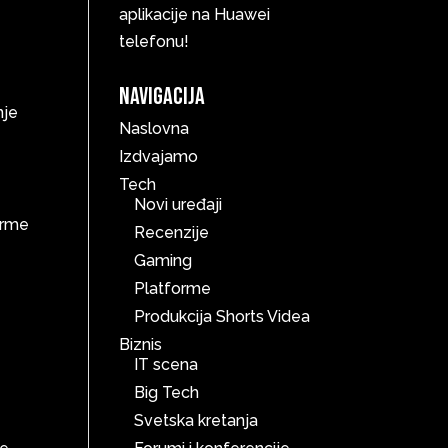
aplikacije na Huawei
telefonu!
Navigacija
nje
Naslovna
Izdvajamo
Tech
Novi uređaji
forme
Recenzije
Gaming
Platforme
Produkcija Shorts Videa
Biznis
IT scena
Big Tech
Svetska kretanja