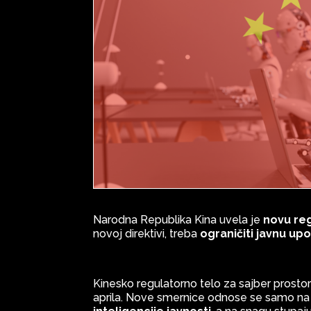
Narodna Republika Kina uvela je
novu reg
novoj direktivi, treba
ograničiti javnu up
Kinesko regulatorno telo za sajber prostor
aprila. Nove smernice odnose se samo n