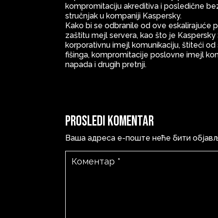
kompromitaciju akreditiva i posledične b
stručnjak u kompaniji Kaspersky.
Kako bi se odbranile od ove eskalirajuće 
zaštitu mejl servera, kao što je Kaspersk
korporativnu imejl komunikaciju, štiteći od
fišinga, kompromitacije poslovne imejl k
napada i drugih pretnji.
Prosledi komentar
Ваша адреса е-поште неће бити објав