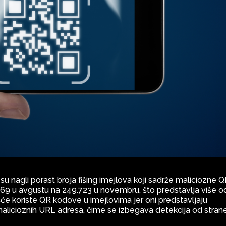
su nagli porast broja fišing imejlova koji sadrže maliciozne 
969 u avgustu na 249.723 u novembru, što predstavlja više o
e koriste QR kodove u imejlovima jer oni predstavljaju
e malicioznih URL adresa, čime se izbegava detekcija od stran