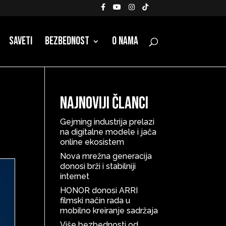
Saveti
Bezbednost
O nama
Najnoviji članci
Gejming industrija prelazi
na digitalne modele i jača
online ekosistem
Nova mrežna generacija
donosi brži i stabilniji
internet
HONOR donosi ARRI
filmski način rada u
mobilno kreiranje sadržaja
Više bezbednosti od