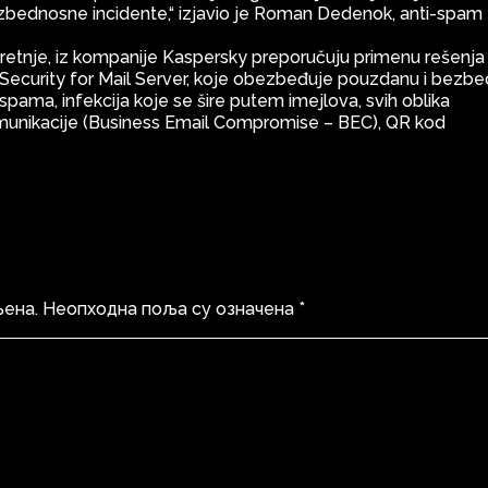
ezbednosne incidente,“ izjavio je Roman Dedenok, anti-spam
pretnje, iz kompanije Kaspersky preporučuju primenu rešenja
y Security for Mail Server, koje obezbeđuje pouzdanu i bezb
 spama, infekcija koje se šire putem imejlova, svih oblika
omunikacije (Business Email Compromise – BEC), QR kod
љена.
Неопходна поља су означена
*