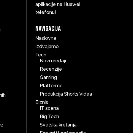
aplikacije na Huawei
telefonu!
Navigacija
i
Naslovna
Izdvajamo
Tech
Novi uređaji
Recenzije
Gaming
Platforme
Produkcija Shorts Videa
nih
Biznis
IT scena
Big Tech
ez
Svetska kretanja