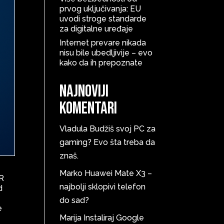
prvog uključivanja: EU
uvodi stroge standarde
za digitalne uređaje
Internet prevare nikada
nisu bile ubedljivije – evo
kako da ih prepoznate
Najnoviji
komentari
Vladula
Budžiš svoj PC za
gaming? Evo šta treba da
znaš.
Marko
Huawei Mate X3 –
QR
najbolji sklopivi telefon
d
do sad?
e
Marija
Instaliraj Google