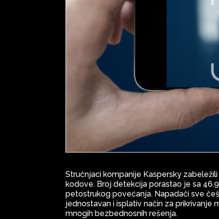
Stručnjaci kompanije Kaspersky zabeležili 
kodove. Broj detekcija porastao je sa 46.
petostrukog povećanja. Napadači sve češć
jednostavan i isplativ način za prikrivanj
mnogih bezbednosnih rešenja.