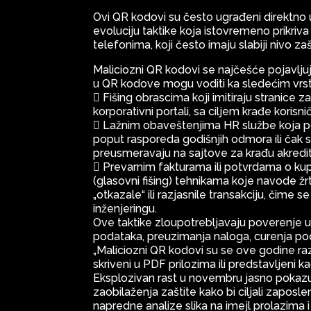
Ovi QR kodovi su često ugrađeni direktno u 
evoluciju taktike koja istovremeno prikriva 
telefonima, koji često imaju slabiji nivo z
Maliciozni QR kodovi se najčešće pojavljuj
u QR kodove mogu voditi ka sledećim vrs
 Fišing obrascima koji imitiraju stranice za
korporativni portali, sa ciljem krađe korisni
 Lažnim obaveštenjima HR službe koja po
poput rasporeda godišnjih odmora ili čak s
preusmeravaju na sajtove za krađu akredit
 Prevarnim fakturama ili potvrdama o kupo
(glasovni fišing) tehnikama koje navode 
„otkazale“ ili razjasnile transakciju, čim
inženjeringu.
Ove taktike zloupotrebljavaju poverenje u
podataka, preuzimanja naloga, curenja poda
„Maliciozni QR kodovi su se ove godine razv
skriveni u PDF prilozima ili predstavljeni
Eksplozivan rast u novembru jasno pokazu
zaobilaženja zaštite kako bi ciljali zapos
napredne analize slika na imejl prolazima i