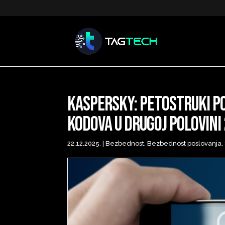
Kaspersky: petostruki p
kodova u drugoj polovini
22.12.2025.
|
Bezbednost
,
Bezbednost poslovanja
,