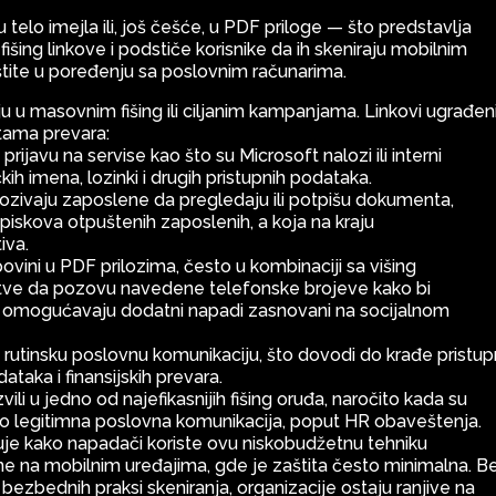
telo imejla ili, još češće, u PDF priloge — što predstavlja
fišing linkove i podstiče korisnike da ih skeniraju mobilnim
aštite u poređenju sa poslovnim računarima.
u u masovnim fišing ili ciljanim kampanjama. Linkovi ugrađen
tama prevara:
 prijavu na servise kao što su Microsoft nalozi ili interni
čkih imena, lozinki i drugih pristupnih podataka.
zivaju zaposlene da pregledaju ili potpišu dokumenta,
piskova otpuštenih zaposlenih, a koja na kraju
iva.
vini u PDF prilozima, često u kombinaciji sa višing
žrtve da pozovu navedene telefonske brojeve kako bi
e se omogućavaju dodatni napadi zasnovani na socijalnom
 rutinsku poslovnu komunikaciju, što dovodi do krađe pristup
taka i finansijskih prevara.
ili u jedno od najefikasnijih fišing oruđa, naročito kada su
 kao legitimna poslovna komunikacija, poput HR obaveštenja.
je kako napadači koriste ovu niskobudžetnu tehniku
lene na mobilnim uređajima, gde je zaštita često minimalna. B
 bezbednih praksi skeniranja, organizacije ostaju ranjive na