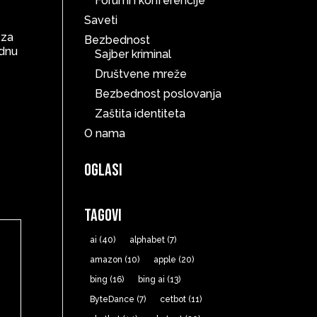
Forumi i konferencije
Saveti
 za
Bezbednost
ednu
Sajber kriminal
Društvene mreže
Bezbednost poslovanja
Zaštita identiteta
O nama
Oglasi
Tagovi
ai
(40)
alphabet
(7)
amazon
(10)
apple
(20)
bing
(16)
bing ai
(13)
ByteDance
(7)
cetbot
(11)