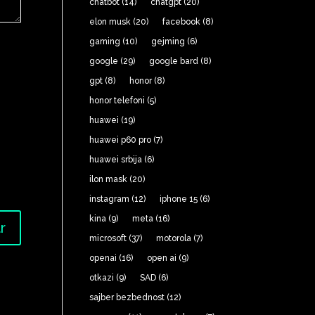
chatbot
(14)
chatgpt
(20)
elon musk
(20)
facebook
(8)
gaming
(10)
gejming
(6)
google
(29)
google bard
(8)
gpt
(8)
honor
(8)
honor telefoni
(5)
huawei
(19)
huawei p60 pro
(7)
huawei srbija
(6)
ilon mask
(20)
instagram
(12)
iphone 15
(6)
kina
(9)
meta
(16)
microsoft
(37)
motorola
(7)
openai
(16)
open ai
(9)
otkazi
(9)
SAD
(6)
sajber bezbednost
(12)