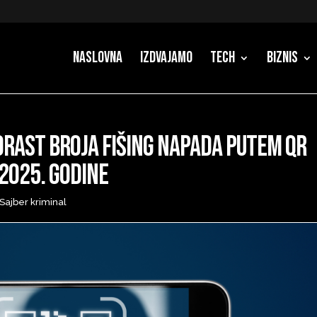
Naslovna
Izdvajamo
Tech
Biznis
orast broja fišing napada putem QR
 2025. godine
Sajber kriminal