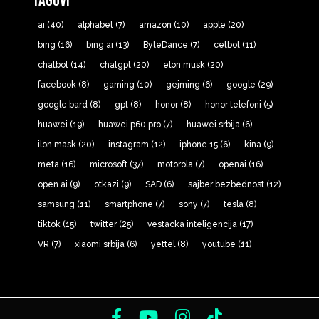
Tagovi
ai
(40)
alphabet
(7)
amazon
(10)
apple
(20)
bing
(16)
bing ai
(13)
ByteDance
(7)
cetbot
(11)
chatbot
(14)
chatgpt
(20)
elon musk
(20)
facebook
(8)
gaming
(10)
gejming
(6)
google
(29)
google bard
(8)
gpt
(8)
honor
(8)
honor telefoni
(5)
huawei
(19)
huawei p60 pro
(7)
huawei srbija
(6)
ilon mask
(20)
instagram
(12)
iphone 15
(6)
kina
(9)
meta
(16)
microsoft
(37)
motorola
(7)
openai
(16)
open ai
(9)
otkazi
(9)
SAD
(6)
sajber bezbednost
(12)
samsung
(11)
smartphone
(7)
sony
(7)
tesla
(8)
tiktok
(15)
twitter
(25)
vestacka inteligencija
(17)
VR
(7)
xiaomi srbija
(6)
yettel
(8)
youtube
(11)