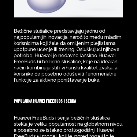
Bežične slušalice predstavljaju jednu od
najpopularnijih inovacija, naročito među mlađim
korisnicima koji žele da omiljenim plejlistama
upotpune učenje ili trening. Osluškujući njihove
potrebe, Huawei je nedavno lansirao Huawei
FreeBuds 6i bežične slušalice, koje na idealan
način kombinuju stil i vrhunski kvalitet zvuka, a
korisnike će posebno oduševiti fenomenalne
funkcije za aktivno poništavanje buke.
Popularna Huawei FreeBuds i serija
Huawei FreeBuds i serija bežičnih slušalica
stekla je veliku popularnost na globalnom nivou,
a posebno se istakao prošlogodišnji Huawei
FreeBuds 5i model, koji je, pored toga što je