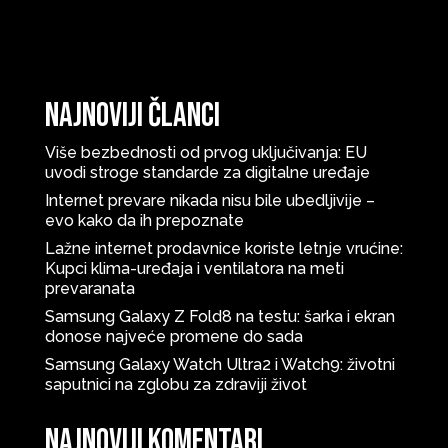
Najnoviji članci
Više bezbednosti od prvog uključivanja: EU
uvodi stroge standarde za digitalne uređaje
Internet prevare nikada nisu bile ubedljivije –
evo kako da ih prepoznate
Lažne internet prodavnice koriste letnje vrućine:
Kupci klima-uređaja i ventilatora na meti
prevaranata
Samsung Galaxy Z Fold8 na testu: šarka i ekran
donose najveće promene do sada
Samsung Galaxy Watch Ultra2 i Watch9: životni
saputnici na zglobu za zdraviji život
Najnoviji komentari