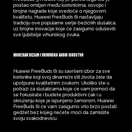
postao omiljen među korisnicima, osvojio i
brojne nagrade koje svedoče o njegovom
kvalitetu. Huawei FreeBuds 6i nastavljaju
tradiciju ove popularne serije bežičnih slušalica,
uz brojne inovacije koje će zasigurno oduševiti
sve ljubitelje vrhunskog zvuka.
Moderan dizajn i vrhunsko audio iskustvo
Huawei FreeBuds 6i su savršeni izbor za sve
korisnike koji svoj dinamični stil života žele da
upotpune kvalitetnim zvukom. Ukoliko ste u
potrazi za slušalicama koje će vam pomoći da
se fokusirate i budete produktivni čak i u
okruženju koje je ispunjeno žamorom, Huawei
FreeBuds 6i će vam zasigurno vrlo brzo postati
gedžet bez kojeg nećete moći da zamislite
svoju svakodnevicu.