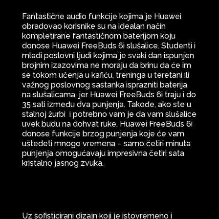
Fantastične audio funkcije kojima je Huawei
obradovao korisnike su na idealan način
kompletirane fantastičnom baterijom koju
donose Huawei FreeBuds 6i slušalice. Studenti i
mladi poslovni ljudi kojima je svaki dan ispunjen
brojnim izazovima ne moraju da brinu da će im
se tokom učenja u kafiću, treninga u teretani ili
važnog poslovnog sastanka isprazniti baterija
na slušalicama, jer Huawei FreeBuds 6i traju i do
35 sati između dva punjenja. Takođe, ako ste u
stalnoj žurbi i potrebno vam je da vam slušalice
uvek budu na dohvat ruke, Huawei FreeBuds 6i
donose funkcije brzog punjenja koje će vam
uštedeti mnogo vremena – samo četiri minuta
punjenja omogućavaju impresivna četiri sata
kristalno jasnog zvuka.
Uz sofisticirani dizajn koji je istovremeno i