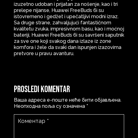
izuzetno udoban i prijatan za nošenje, kao i tri
prelepe nijanse, Huawei FreeBuds 6i su
istovremeno i gedžet i upečatljivi modni izraz.
Sa druge strane, zahvaljujući fantastičnom
kvalitetu zvuka, impresivnom basu, kao i moćnoj
bateriji, Huawei FreeBuds 6i su savršeni saputnik
za sve one koji svakog dana izlaze iz zone
komfora i žele da svaki dan ispunjen izazovima
pretvore u pravu avanturu.
Prosledi komentar
Ваша адреса е-поште неће бити објављена.
Неопходна поља су означена
*