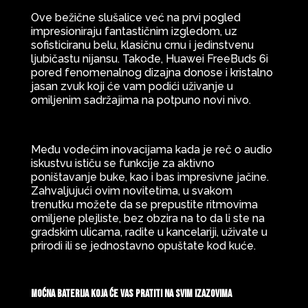
Ove bežične slušalice već na prvi pogled
impresioniraju fantastičnim izgledom, uz
sofisticiranu belu, klasičnu crnu i jedinstvenu
ljubičastu nijansu. Takođe, Huawei FreeBuds 6i
pored fenomenalnog dizajna donose i kristalno
jasan zvuk koji će vam podići uživanje u
omiljenim sadržajima na potpuno novi nivo.
Među vodećim inovacijama kada je reč o audio
iskustvu ističu se funkcije za aktivno
poništavanje buke, kao i bas impresivne jačine.
Zahvaljujući ovim novitetima, u svakom
trenutku možete da se prepustite ritmovima
omiljene plejliste, bez obzira na to da li ste na
gradskim ulicama, radite u kancelariji, uživate u
prirodi ili se jednostavno opuštate kod kuće.
Moćna baterija koja će vas pratiti na svim izazovima