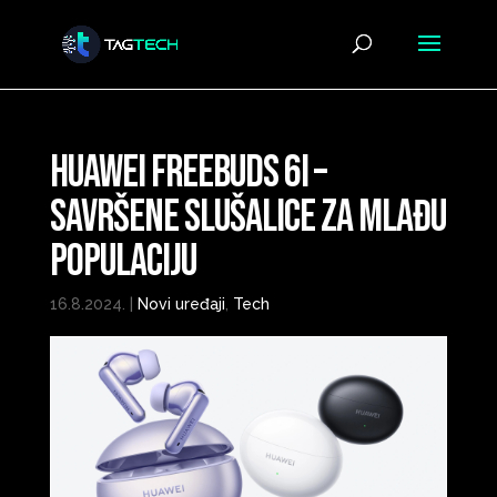
Huawei FreeBuds 6i –
savršene slušalice za mlađu
populaciju
16.8.2024.
|
Novi uređaji
,
Tech