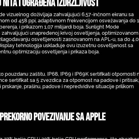
 nita i ugrađena izdržljivost
e vizuelnog doživljaja zahvaljujući 6,57-inčnom ekranu sa
tinom od 458 ppi, adaptivnom frekvencijom osvežavanja do 
enja, i prikazom 1,07 milijardi boja. Sunlight Mode
 zahvaljujući unapređenoj krivoj osvetljenja, optimizovanom
rilagođavanju osvetljenosti zasnovanom na APL-u, sa do 4.
splay tehnologija usklađuje ovu izuzetnu osvetljenost sa
tnu optimizaciju osvetljenja i prikaza boja.
pouzdanu zaštitu. IP68, IP69 i IP69K sertifikati otpornosti 
e sertifikat sa 5 zvezdica za otpornost na padove i pritisak
rskanje, prašinu, padove i nepredvidive situacije prilikom
prekorno povezivanje sa Apple