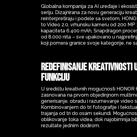
Globalna kompanija za AI uređaje i ekos
seriju. Dizajnirana za novu generaciju krea
reinterpretiraju i podele sa svetom, HONOR
to Video 2.0, vrhunsku kameru od 200 MP z
kapaciteta 6.400 mAh, Snapdragon procesore
od 8.000 nita – sve upakovano u najprefinje
koji pomera granice svoje kategorije, ne s
Redefinisanje kreativnosti 
funkciju
U središtu kreativnih mogućnosti HONOR 60
zasnovana na prvom objedinjnom multimod
generisanje, obradu i razumevanje video 
Kombinovanjem do tri fotografije i tekstua
trajanja od tri do osam sekundi. Mogućno
oblikovanje toka videa, dok najobimnija bi
rezultate jednim dodirom.