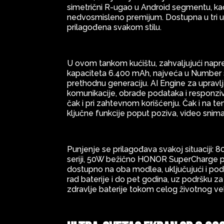
simetrični R-ugao u Android segmentu, kao 
nedvosmisleno premijum. Dostupna u tri upe
prilagođena svakom stilu.
U ovom tankom kućištu, zahvaljujući napre
kapaciteta 6.400 mAh, najveća u Number ser
prethodnu generaciju. AI Engine za upravl
komunikacije, obrade podataka i responzi
čak i pri zahtevnom korišćenju. Čak i na 
ključne funkcije poput poziva, video snima
Punjenje se prilagođava svakoj situaciji
seriji, 50W bežično HONOR SuperCharge pu
dostupno na oba modlea, uključujući i pod
rad baterije i do pet godina, uz podršku z
zdravlje baterije tokom celog životnog ve