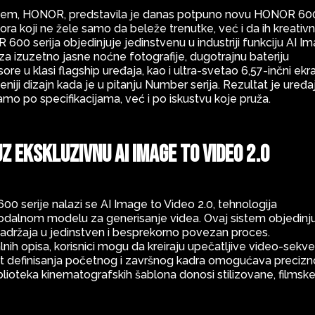
istem, HONOR, predstavila je danas potpuno novu HONOR 60
tora koji ne žele samo da beleže trenutke, već i da ih kreativ
 600 serija objedinjuje jedinstvenu u industriji funkciju AI I
a izuzetno jasne noćne fotografije, dugotrajnu bateriju
 u klasi flagship uređaja, kao i ultra-svetao 6,57-inčni ekr
niji dizajn kada je u pitanju Number serija. Rezultat je uređa
amo po specifikacijama, već i po iskustvu koje pruža.
uz ekskluzivnu AI
Image to Video 2.0
0 serije nalazi se AI Image to Video 2.0, tehnologija
alnom modelu za generisanje videa. Ovaj sistem objedinj
sadržaja u jedinstven i besprekorno povezan proces.
lnih opisa, korisnici mogu da kreiraju upečatljive video-sekv
st definisanja početnog i završnog kadra omogućava precizn
blioteka kinematografskih šablona donosi stilizovane, filmsk