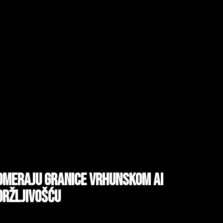
pomeraju granice vrhunskom AI
držljivošću