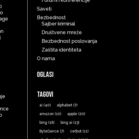
Forumi i konferencije
0
Saveti
no
Bezbednost
mage
Sajber kriminal
an
Društvene mreže
j
Bezbednost poslovanja
Zaštita identiteta
O nama
Oglasi
Tagovi
uje
ai
(40)
alphabet
(7)
ence
amazon
(10)
apple
(20)
o
e
bing
(16)
bing ai
(13)
ByteDance
(7)
cetbot
(11)