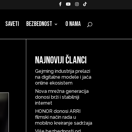
Saveti
Bezbednost
O nama
Najnoviji članci
Gejming industrija prelazi
na digitalne modele i jača
online ekosistem
Nova mrežna generacija
donosi brži i stabilniji
internet
HONOR donosi ARRI
filmski način rada u
mobilno kreiranje sadržaja
Više bezbednosti od