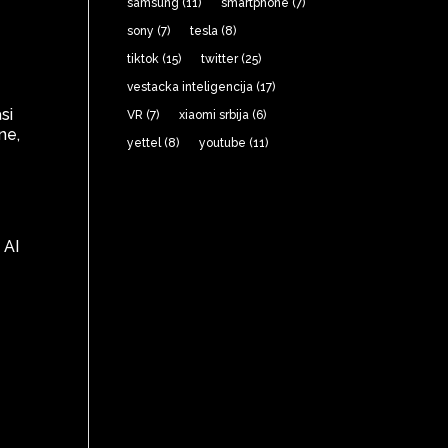
samsung
(11)
smartphone
(7)
sony
(7)
tesla
(8)
tiktok
(15)
twitter
(25)
vestacka inteligencija
(17)
si
VR
(7)
xiaomi srbija
(6)
ne,
yettel
(8)
youtube
(11)
 AI