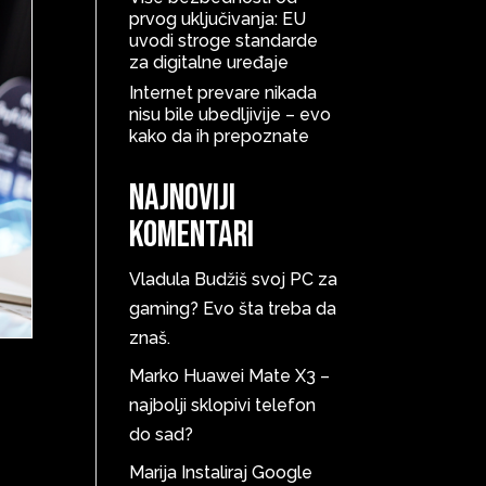
prvog uključivanja: EU
uvodi stroge standarde
za digitalne uređaje
Internet prevare nikada
nisu bile ubedljivije – evo
kako da ih prepoznate
Najnoviji
komentari
Vladula
Budžiš svoj PC za
gaming? Evo šta treba da
znaš.
Marko
Huawei Mate X3 –
najbolji sklopivi telefon
do sad?
Marija
Instaliraj Google