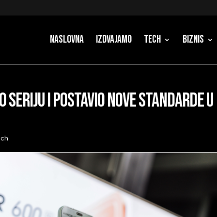
Naslovna
Izdvajamo
Tech
Biznis
 seriju i postavio nove standarde u
ech