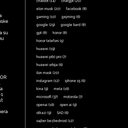
chatbot
(14)
chatgpt
(20)
elon musk
(20)
facebook
(8)
a
gaming
(10)
gejming
(6)
nske
google
(29)
google bard
(8)
a su
gpt
(8)
honor
(8)
nu
honor telefoni
(5)
huawei
(19)
huawei p60 pro
(7)
huawei srbija
(6)
ilon mask
(20)
NOR
instagram
(12)
iphone 15
(6)
.
 a
kina
(9)
meta
(16)
-1
microsoft
(37)
motorola
(7)
st
openai
(16)
open ai
(9)
mera
otkazi
(9)
SAD
(6)
sajber bezbednost
(12)