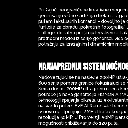
Pružajući neograničene kreativne moguć
generisanju video sadržaja direktno iz gal
putem tekstualnih komandi – dovoljno je 
funkcije za obradu „pokretnih fotografija“
Collage, dodatno proširuju kreativni set a
prethodni modeli iz serije generisali više 
potražnju za izražajnim i dinamičnim mob
Najnapredniji sistem noćnog
Nadovezujući se na nasleđe 200MP ultra-
600 serija pomera granice fokusirajući se 
Serija donosi 200MP ultra jasnu noćnu kame
pokreće je nova generacija HONOR AiMAGE 
tehnologiji spajanja piksela, uz ekvivalent
na svetlo putem E2E AI Remosaic tehnolog
osnovu upotpunjuju 12MP ultraširokougao
rezolucije 50MP. U Pro verziji, 50MP peri
mogućnosti približavanja do 120 puta.