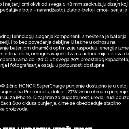
i najtanji crni okvir od svega 0,98 mm zaokružuju dizajn koji
čatljive boje – narandžastoj, zlatno-beloj i crnoj– serija je
dnoj tehnologiji slaganja komponenti, smeštena je baterija
iji, i to bez povećanja debljine ili težine u odnosu na
janje baterijom dinamički optimizuje raspodelu energije izm
vnosti na dodir, omogućavajući stvarnu autonomiju od dva d
temperaturama do -20°C, uz svega 20% preostalog kapaciteta
nja i fotografisanja ostaju u potpunosti dostupne.
: 80W žično HONOR SuperCharge punjenje dostupno je u celoj
njenje na Pro modelu, dok je i 27W žično obrnuto punjenje
ršku za iPhone. Dizajniran za dugotrajnost, uređaj nudi pouz
a čak 1.600 ciklusa punjenja, čime se obezbeđuje stabilno
ka proizvoda.