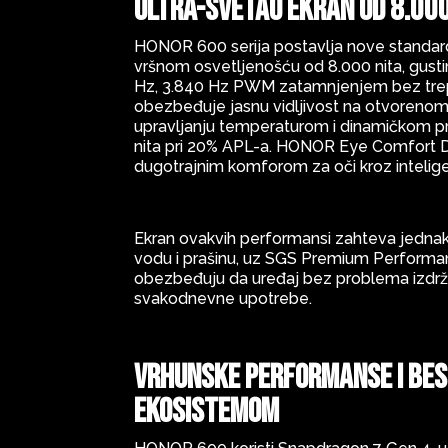
Ultra-svetao ekran od 8.000
HONOR 600 serija postavlja nove standard
vršnom osvetljenošću od 8.000 nita, gus
Hz, 3.840 Hz PWM zatamnjenjem bez treper
obezbeđuje jasnu vidljivost na otvorenom
upravljanju temperaturom i dinamičkom p
nita pri 20% APL-a. HONOR Eye Comfort Di
dugotrajnim komforom za oči kroz inteligen
Ekran ovakvih performansi zahteva jednako 
vodu i prašinu, uz SGS Premium Performanc
obezbeđuju da uređaj bez problema izdrži p
svakodnevne upotrebe.
Vrhunske performanse i bes
ekosistemom