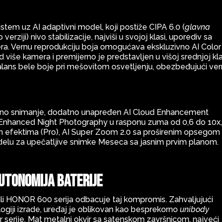
em uz AI adaptivni model, koji postiže CIPA 6.0 (
glavna
verziji) nivo stabilizacije, najviši u svojoj klasi, uporediv sa
a. Vernu reprodukciju boja omogućava ekskluzivno AI Color
d više kamera i premijerno je predstavljen u višoj srednjoj kla
balans bele boje pri mešovitom osvetljenju, obezbeđujući ver
ćno snimanje, dodatno unapređen AI Cloud Enhancement
AI Enhanced Night Photography u rasponu zuma od 0,6 do 10x,
keh efektima (Pro), AI Super Zoom 2.0 sa proširenim opsegom
odelu za upečatljive snimke Meseca sa jasnim prvim planom.
autonomija baterije
, ali HONOR 600 serija odbacuje taj kompromis. Zahvaljujući
ogiji izrade, uređaj je oblikovan kao besprekorno
unibody
er serije. Mat metalni okvir sa satenskom završnicom, najveći