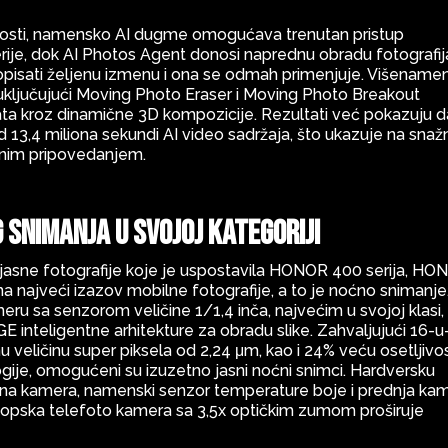
nosti, namensko AI dugme omogućava trenutan pristup
erije, dok AI Photos Agent donosi naprednu obradu fotografij
opisati željenu izmenu i ona se odmah primenjuje. Višename
, uključujući Moving Photo Eraser i Moving Photo Breakout
lata kroz dinamične 3D kompozicije. Rezultati već pokazuju d
od 13,4 miliona sekundi AI video sadržaja, što ukazuje na snaž
ilnim pripovedanjem.
 snimanja u svojoj kategoriji
jasne fotografije koje je uspostavila HONOR 400 serija, HO
na najveći izazov mobilne fotografije, a to je noćno snimanje
ru sa senzorom veličine 1/1,4 inča, najvećim u svojoj klasi,
inteligentne arhitekture za obradu slike. Zahvaljujući 16-u
nu veličinu super piksela od 2,24 μm, kao i 24% veću osetljivo
ije, omogućeni su izuzetno jasni noćni snimci. Hardversku
na kamera, namenski senzor temperature boje i prednja ka
skopska telefoto kamera sa 3,5x optičkim zumom proširuje