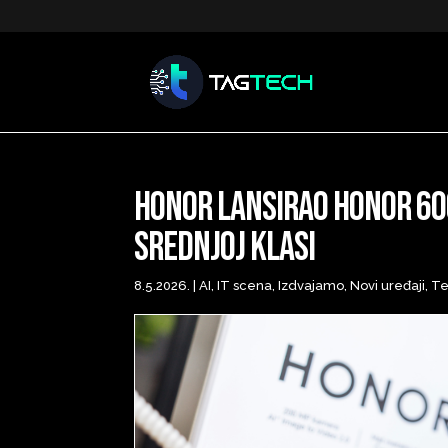
HONOR lansirao HONOR 600
srednjoj klasi
8.5.2026.
|
AI
,
IT scena
,
Izdvajamo
,
Novi uređaji
,
T