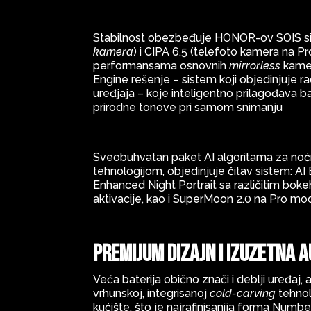
Stabilnost obezbeđuje HONOR-ov SOIS sist
kamera
) i CIPA 6.5 (telefoto kamera na Pro 
performansama osnovnih
mirrorless
kamer
Engine rešenje – sistem koji objedinjuje ra
uređjaja – koje inteligentno prilagođava 
prirodne tonove pri samom snimanju
Sveobuhvatan paket AI algoritama za no
tehnologijom, objedinjuje čitav sistem: 
Enhanced Night Portrait sa različitim bo
aktivacije, kao i SuperMoon 2.0 na Pro m
Premijum dizajn i izuzetna 
Veća baterija obično znači i deblji uređaj
vrhunskoj, integrisanoj
cold-carving
tehnol
kućište, što je najrafinisanija forma Numb