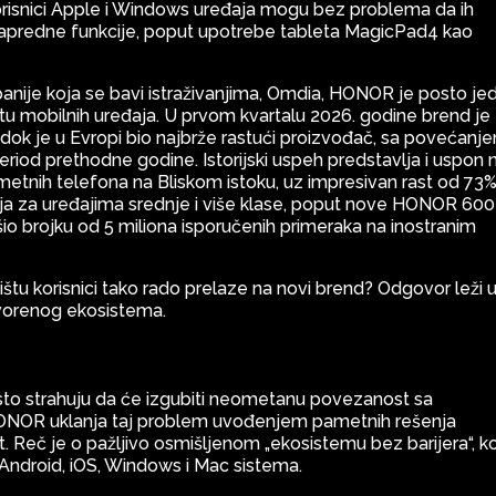
risnici Apple i Windows uređaja mogu bez problema da ih
apredne funkcije, poput upotrebe tableta MagicPad4 kao
ije koja se bavi istraživanjima, Omdia, HONOR je posto je
štu mobilnih uređaja. U prvom kvartalu 2026. godine brend je
dok je u Evropi bio najbrže rastući proizvođač, sa povećanj
eriod prethodne godine. Istorijski uspeh predstavlja i uspon 
etnih telefona na Bliskom istoku, uz impresivan rast od 73%
nja za uređajima srednje i više klase, poput nove HONOR 600
io brojku od 5 miliona isporučenih primeraka na inostranim
tu korisnici tako rado prelaze na novi brend? Odgovor leži 
tvorenog ekosistema.
često strahuju da će izgubiti neometanu povezanost sa
HONOR uklanja taj problem uvođenjem pametnih rešenja
Reč je o pažljivo osmišljenom „ekosistemu bez barijera“, ko
droid, iOS, Windows i Mac sistema.