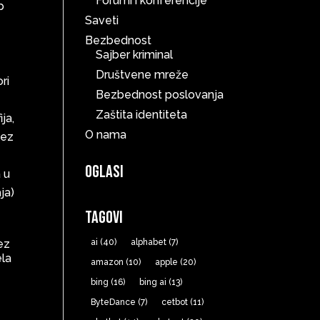
Forumi i konferencije
p
Saveti
Bezbednost
Sajber kriminal
Društvene mreže
ri
Bezbednost poslovanja
Zaštita identiteta
ja,
O nama
bez
Oglasi
 u
ja)
Tagovi
ez
ai
(40)
alphabet
(7)
ela
amazon
(10)
apple
(20)
bing
(16)
bing ai
(13)
ByteDance
(7)
cetbot
(11)