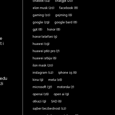
chatbot
(14)
chatgpt
(20)
elon musk
(20)
facebook
(8)
gaming
(10)
gejming
(6)
google
(29)
google bard
(8)
gpt
(8)
honor
(8)
honor telefoni
(5)
te
 i
huawei
(19)
huawei p60 pro
(7)
huawei srbija
(6)
ilon mask
(20)
instagram
(12)
iphone 15
(6)
među
kina
(9)
meta
(16)
ži
microsoft
(37)
motorola
(7)
openai
(16)
open ai
(9)
otkazi
(9)
SAD
(6)
sajber bezbednost
(12)