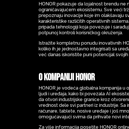
HONOR pokazuje da lojalnost brendu ne m
ograničavajućem ekosistemu. Sve veći trž
prepoznaju inovacije koje im olakšavaju s
karakteristike različitih operativnih sistem
pripada tehnologiji koja povezuje i sarađu
potpunoj kontroli korisničkog okruženja.
Istražite kompletnu ponudu inovativnih HO
koliko ih je jednostavno integrisati sa ur
već danas iskoristite puni potencijal svojih
O kompaniji HONOR
HONOR je vodeća globalna kompanija u obl
ljudi i uređaja, kako bi povezala AI ekosis
da otvori industrijske granice kroz otvore
vrednost dele svi partneri iz industrije. S
računare, tablete, nosive uređaje i još m
omogućavajući svima da prihvate novi inte
Za više informacija posetite HONOR onli