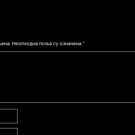
љена.
Неопходна поља су означена
*