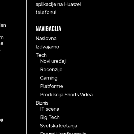
aplikacije na Huawei
telefonu!
dan
Navigacija
em
Naslovna
na
Izdvajamo
.
Tech
Novi uređaji
Recenzije
u
Gaming
Platforme
Produkcija Shorts Videa
Biznis
IT scena
Big Tech
ji
Svetska kretanja