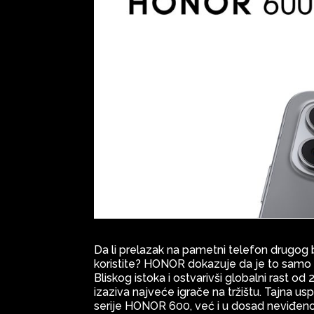
Da li prelazak na pametni telefon drugog 
koristite? HONOR dokazuje da je to samo m
Bliskog istoka i ostvarivši globalni rast 
izaziva najveće igrače na tržištu. Tajna 
serije HONOR 600, već i u dosad neviđeno