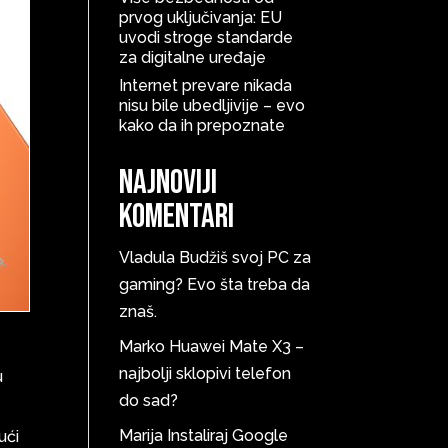
prvog uključivanja: EU
uvodi stroge standarde
za digitalne uređaje
Internet prevare nikada
nisu bile ubedljivije – evo
kako da ih prepoznate
Najnoviji
komentari
Vladula
Budžiš svoj PC za
gaming? Evo šta treba da
znaš.
Marko
Huawei Mate X3 –
najbolji sklopivi telefon
u
do sad?
Marija
Instaliraj Google
ući