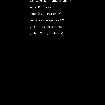
samsung
(11)
smartphone
(7)
sony
(7)
tesla
(8)
tiktok
(15)
twitter
(25)
vestacka inteligencija
(17)
VR
(7)
xiaomi srbija
(6)
yettel
(8)
youtube
(11)