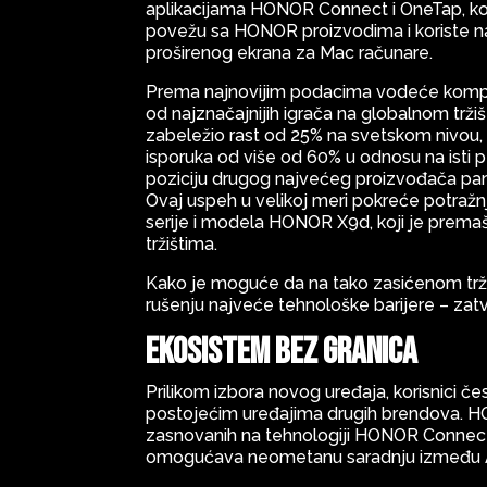
aplikacijama HONOR Connect i OneTap, ko
povežu sa HONOR proizvodima i koriste n
proširenog ekrana za Mac računare.
Prema najnovijim podacima vodeće kompan
od najznačajnijih igrača na globalnom trži
zabeležio rast od 25% na svetskom nivou, 
isporuka od više od 60% u odnosu na isti p
poziciju drugog najvećeg proizvođača pam
Ovaj uspeh u velikoj meri pokreće potraž
serije i modela HONOR X9d, koji je premaš
tržištima.
Kako je moguće da na tako zasićenom tržiš
rušenju najveće tehnološke barijere – za
Ekosistem bez granica
Prilikom izbora novog uređaja, korisnici 
postojećim uređajima drugih brendova. 
zasnovanih na tehnologiji HONOR Connect. 
omogućava neometanu saradnju između An