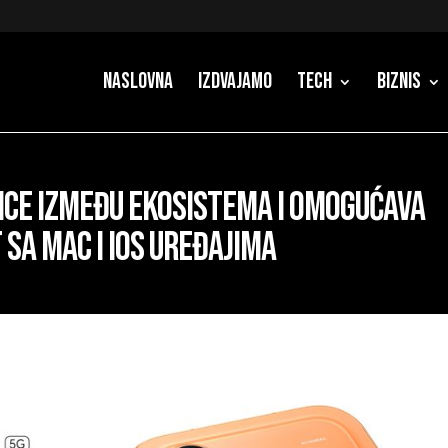
Naslovna
Izdvajamo
Tech
Biznis
ice između ekosistema i omogućava
sa Mac i iOS uređajima