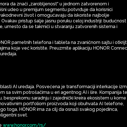
ora da znači „zarobljenost“ u jednom zatvorenom i
išni udeo u premijum segmentu potvrđuje da korisnici
vakodnevni život i omogućavaju da iskoriste najbolje
a. Ovakav pristup šalje jasnu poruku celoj industriji: budućnost
je, umesto da se takmiči u stvaranju zatvorenih sistema i
NOR pametnih telefona i tableta na zvaničnom sajtu i otkrij
eđajima koje već koristite. Preuzmite aplikaciju HONOR Connect
 uređaja.
asti AI uređaja. Posvećena je transformaciji interkacije iz
tem sa svim potrošačima u eri agentnog AI i šire. Kompanija te
nu, besprekornu saradnju i zajednički kreira ekosistem u kome
a inovativnim portfoliom proizvoda koji obuhvata AI telefone,
nogo toga, HONOR ima za cilj da osnaži svakog pojedinca,
ligentni svet.
ne
www.honor.com/rs/