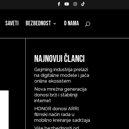
Saveti
Bezbednost
O nama
Najnoviji članci
Gejming industrija prelazi
na digitalne modele i jača
online ekosistem
Nova mrežna generacija
donosi brži i stabilniji
internet
HONOR donosi ARRI
filmski način rada u
mobilno kreiranje sadržaja
Više bezbednosti od