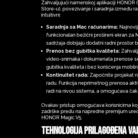
Zahvaljujući namenskoj aplikaciji HONOR 
Store-u), povezivanje i saradnja između raz
intuitivni:
Saradnja sa Mac računarima:
Najnovi
funkcionalan bežični prošireni ekran za M
sadržaja dobijaju dodatni radni prostor
Prenos bez gubitka kvaliteta:
Zahvalj
video-snimaka i dokumenata prenose se 
gubitka kvaliteta i bez korišćenja mobil
Kontinuitet rada:
Započnite projekat n
radu. Funkcija neprimetnog prenosa aktiv
radi na nivou sistema, a omogućava čak 
Ovakav pristup omogućava korisnicima koji,
zadrške pređu na napredne premijum uređ
HONOR Magic V5.
Tehnologija prilagođena va