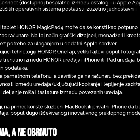
Connect (dostupnoj besplatno, između ostalog, i u Apple Ap
ličitih operativnih sistema postali su izuzetno jednostavni i
ji tablet HONOR MagicPad4 može da se koristi kao potpuno
ac računare. Na taj način grafički dizajneri, menadžeri i kreato
 bez potrebe za ulaganjem u dodatni Apple hardver.
ujući tehnologiji HONOR OneTap, veliki fajlovi poput fotografi
trenutno između HONOR uređaja i iPhone ili iPad uređaja, 
nih podataka.
a pametnom telefonu, a završite ga na računaru bez prekida
nosti između uređaja (uključujući kopiranje i lepljenje sadrža
i deljenje miša i tastature između povezanih uređaja.
 na primer, koriste službeni MacBook ili privatni iPhone da b
aje, poput dugo iščekivanog i inovativnog preklopnog mod
ma, a ne obrnuto