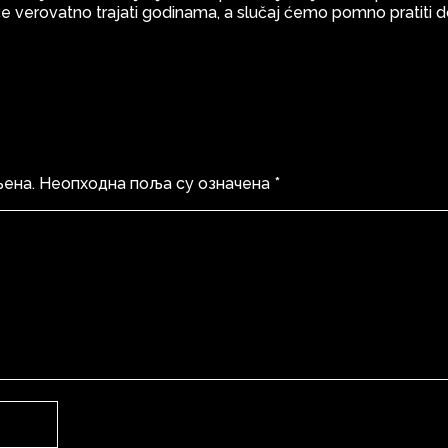
 verovatno trajati godinama, a slučaj ćemo pomno pratiti 
љена.
Неопходна поља су означена
*