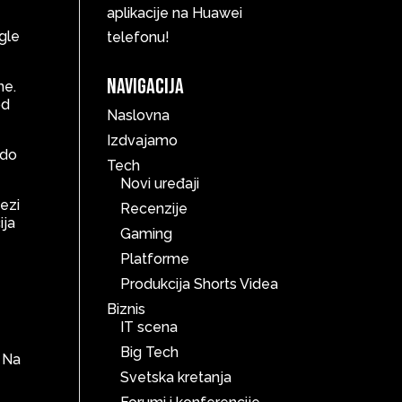
aplikacije na Huawei
gle
telefonu!
Navigacija
ne.
od
Naslovna
Izdvajamo
 do
Tech
Novi uređaji
ezi
Recenzije
ija
Gaming
Platforme
Produkcija Shorts Videa
Biznis
IT scena
Big Tech
. Na
Svetska kretanja