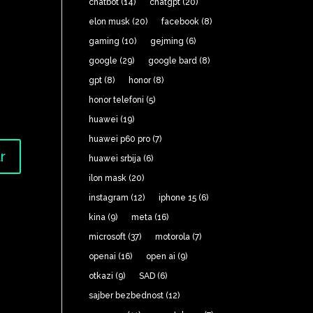
chatbot
(14)
chatgpt
(20)
elon musk
(20)
facebook
(8)
gaming
(10)
gejming
(6)
google
(29)
google bard
(8)
gpt
(8)
honor
(8)
honor telefoni
(5)
huawei
(19)
huawei p60 pro
(7)
huawei srbija
(6)
ilon mask
(20)
instagram
(12)
iphone 15
(6)
kina
(9)
meta
(16)
microsoft
(37)
motorola
(7)
openai
(16)
open ai
(9)
otkazi
(9)
SAD
(6)
sajber bezbednost
(12)