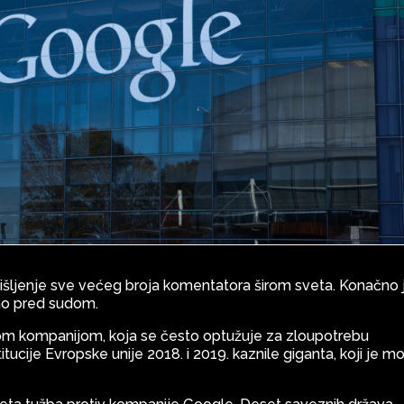
 mišljenje sve većeg broja komentatora širom sveta. Konačno 
šao pred sudom.
om kompanijom, koja se često optužuje za zloupotrebu
tucije Evropske unije 2018. i 2019. kaznile giganta, koji je m