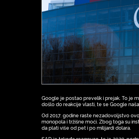
Google je postao prevelik i prejak. To je
došlo do reakcije vlasti, te se Google na
Od 2017. godine raste nezadovoljstvo ov
monopola i tržišne moći. Zbog toga su insti
da plati više od pet i po milijardi dolara.