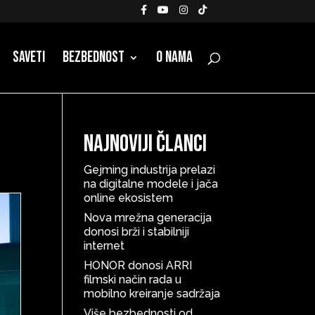
Saveti
Bezbednost
O nama
Najnoviji članci
Gejming industrija prelazi
na digitalne modele i jača
online ekosistem
Nova mrežna generacija
donosi brži i stabilniji
internet
HONOR donosi ARRI
filmski način rada u
mobilno kreiranje sadržaja
Više bezbednosti od