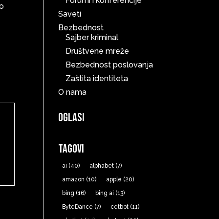
Forumi i konferencije
do
Saveti
Bezbednost
Sajber kriminal
Društvene mreže
Bezbednost poslovanja
Zaštita identiteta
O nama
Oglasi
Tagovi
ai
(40)
alphabet
(7)
amazon
(10)
apple
(20)
bing
(16)
bing ai
(13)
ByteDance
(7)
cetbot
(11)