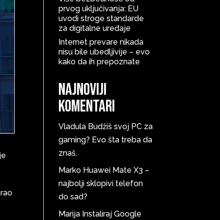
prvog uključivanja: EU
uvodi stroge standarde
za digitalne uređaje
Internet prevare nikada
nisu bile ubedljivije – evo
kako da ih prepoznate
Najnoviji
komentari
Vladula
Budžiš svoj PC za
gaming? Evo šta treba da
znaš.
je
Marko
Huawei Mate X3 –
najbolji sklopivi telefon
orao
do sad?
Marija
Instaliraj Google