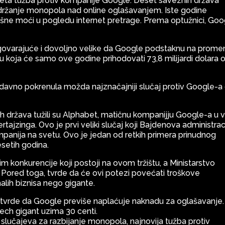
eta tužba protiv kompanije Google. Deset saveznih država
 držanje monopola nad online oglašavanjem. Iste godine
išne moći u pogledu internet pretrage. Prema optužnici, Goo
.
dgovarajuće i dovoljno velike da Google podstaknu na prome
u koja će samo ove godine prihodovati 73,8 milijardi dolara 
nedavno pokrenula možda najznačajniji slučaj protiv Google-a
 država tužili su Alphabet, matičnu kompanijju Google-a u v
tajzinga. Ovo je prvi veliki slučaj koji Bajdenova administrac
panija na svetu. Ovo je jedan od retkih primera prinudnog
setih godina.
 konkurencije koji postoji na ovom tržištu, a Ministarstvo
 Pored toga, tvrde da će ovi potezi povećati troškove
alih biznisa nego gigante.
a tvrde da Google previše naplaćuje naknadu za oglašavanje
 tech gigant uzima 30 centi.
h slučajeva za razbijanje monopola, najnovija tužba protiv