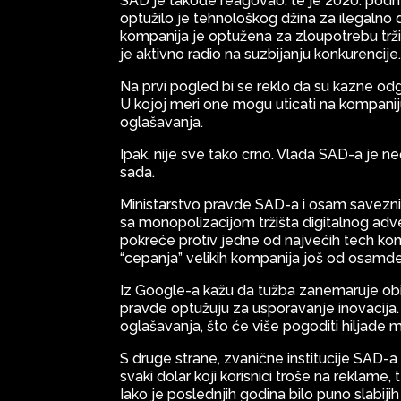
SAD je takođe reagovao, te je 2020. podn
optužilo je tehnološkog džina za ilegalno
kompanija je optužena za zloupotrebu trž
je aktivno radio na suzbijanju konkurencije
Na prvi pogled bi se reklo da su kazne o
U kojoj meri one mogu uticati na kompanij
oglašavanja.
Ipak, nije sve tako crno. Vlada SAD-a je 
sada.
Ministarstvo pravde SAD-a i osam saveznih
sa monopolizacijom tržišta digitalnog adver
pokreće protiv jedne od najvećih tech kom
“cepanja” velikih kompanija još od osamde
Iz Google-a kažu da tužba zanemaruje obim
pravde optužuju za usporavanje inovacija.
oglašavanja, što će više pogoditi hiljade m
S druge strane, zvanične institucije SAD-
svaki dolar koji korisnici troše na reklame,
Iako je poslednjih godina bilo puno slabiji