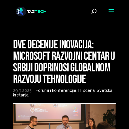
Dve decenije inovacija:
Microsoft razvojni centar u
Srbiji doprinosi globalnom
razvoju tehnologije
29.9.2025.
|
Forumi i konferencije
,
IT scena
,
Svetska
kretanja