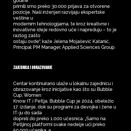
godine
primili smo preko 30.000 prijava za otvorene
pozicije. Naši inženjeri razvijaju ekspertske
veštine u
modernim tehnologijama, te kroz kreativne i
inovativne ideje redovno uče i napreduju – to je
razlog zašto
ostaju ovde“, kaže Jelena Mojašević Katanić,
Principal PM Manager, Applied Sciences Group.
Zajednica i obrazovanje
Centar kontinuirano ulaže u lokalnu zajednicu i
obrazovanje kroz inicijative kao što su Bubble
Cup, Women
Know IT i Petlja. Bubble Cup je 2024. obeležio
17. izdanje, dok su programi za devojke i žene u
IT-ju do sada
dopreli do preko 1.000 učesnica. „Samo na
Petljinoj platformi svake nedelje uči preko
50.000 učenika, a