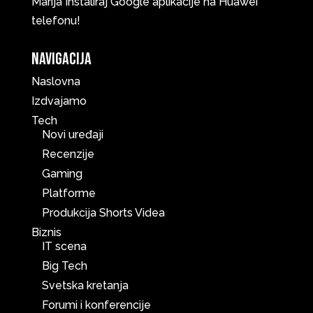
Marija
Instaliraj Google aplikacije na Huawei
telefonu!
Navigacija
Naslovna
Izdvajamo
Tech
Novi uređaji
Recenzije
Gaming
Platforme
Produkcija Shorts Videa
Biznis
IT scena
Big Tech
Svetska kretanja
Forumi i konferencije