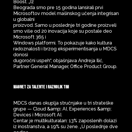
Boost. „Iz
Beograda smo pre 15 godina lansirali prvi
Microsoftov model mašinskog učenja integrisan
u globalni
proizvod. Samo u poslednje tri godine proizveli
smo više od 20 inovacija koje su postale deo
Microsoft 365 i
Windows platformi. To pokazuje kako kultura
radoznalosti i brzog eksperimentisanja u MDCS
donosi
dugoročni uspeh“, objašnjava Andreja Ilić,
Partner General Manager, Office Product Group.
Magnet za talente i raznolik tim
MDCS danas okuplja stručnjake u tri strateške
grupe — Cloud &amp; AI, Experiences &amp;
Devices i Microsoft AI.
Centar je multikulturalan: 13% zaposlenih dolazi
iz inostranstva, a 19% su žene. „U poslednje dve