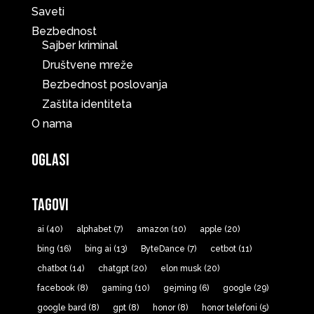
Saveti
Bezbednost
Sajber kriminal
Društvene mreže
Bezbednost poslovanja
Zaštita identiteta
O nama
Oglasi
Tagovi
ai
(40)
alphabet
(7)
amazon
(10)
apple
(20)
bing
(16)
bing ai
(13)
ByteDance
(7)
cetbot
(11)
chatbot
(14)
chatgpt
(20)
elon musk
(20)
facebook
(8)
gaming
(10)
gejming
(6)
google
(29)
google bard
(8)
gpt
(8)
honor
(8)
honor telefoni
(5)