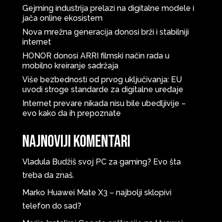
Gejming industrija prelazi na digitalne modele i
jača online ekosistem
Nova mrežna generacija donosi brži i stabilniji
internet
HONOR donosi ARRI filmski način rada u
mobilno kreiranje sadržaja
Više bezbednosti od prvog uključivanja: EU
uvodi stroge standarde za digitalne uređaje
Internet prevare nikada nisu bile ubedljivije –
evo kako da ih prepoznate
Najnoviji komentari
Vladula
Budžiš svoj PC za gaming? Evo šta
treba da znaš.
Marko
Huawei Mate X3 – najbolji sklopivi
telefon do sad?