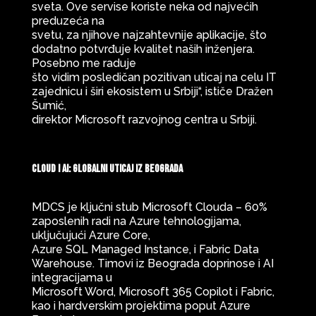
sveta. Ove servise koriste neka od najvećih
preduzeća na
svetu, za njihove najzahtevnije aplikacije, što
dodatno potvrđuje kvalitet naših inženjera.
Posebno me raduje
što vidim posledičan pozitivan uticaj na celu IT
zajednicu i širi ekosistem u Srbiji“, ističe Dražen
Šumić,
direktor Microsoft razvojnog centra u Srbiji.
Cloud i AI: globalni uticaj iz Beograda
MDCS je ključni stub Microsoft Clouda – 60%
zaposlenih radi na Azure tehnologijama,
uključujući Azure Core,
Azure SQL Managed Instance, i Fabric Data
Warehouse. Timovi iz Beograda doprinose i AI
integracijama u
Microsoft Word, Microsoft 365 Copilot i Fabric,
kao i hardverskim projektima poput Azure