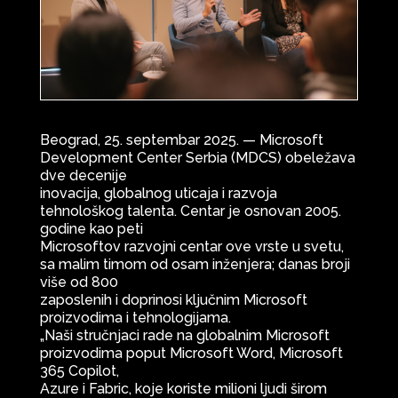
Beograd, 25. septembar 2025. — Microsoft
Development Center Serbia (MDCS) obeležava
dve decenije
inovacija, globalnog uticaja i razvoja
tehnološkog talenta. Centar je osnovan 2005.
godine kao peti
Microsoftov razvojni centar ove vrste u svetu,
sa malim timom od osam inženjera; danas broji
više od 800
zaposlenih i doprinosi ključnim Microsoft
proizvodima i tehnologijama.
„Naši stručnjaci rade na globalnim Microsoft
proizvodima poput Microsoft Word, Microsoft
365 Copilot,
Azure i Fabric, koje koriste milioni ljudi širom