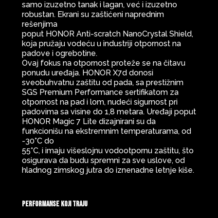
samo izuzetno tanak i lagan, već i izuzetno
robustan. Ekrani su zaštićeni naprednim
rešenjima
poput HONOR Anti-scratch NanoCrystal Shield,
koja pružaju vodeću u industriji otpornost na
padove i ogrebotine.
Ovaj fokus na otpornost proteže se na čitavu
ponudu uređaja. HONOR X7d donosi
sveobuhvatnu zaštitu od pada, sa prestižnim
SGS Premium Performance sertifikatom za
otpornost na pad i lom, nudeći sigurnost pri
padovima sa visine do 1,8 metara. Uređaji poput
HONOR Magic 7 Lite dizajnirani su da
funkcionišu na ekstremnim temperaturama, od
-30°C do
55°C, i imaju višeslojnu vodootpornu zaštitu, što
osigurava da budu spremni za sve uslove, od
hladnog zimskog jutra do iznenadne letnje kiše.
Performanse koji traju