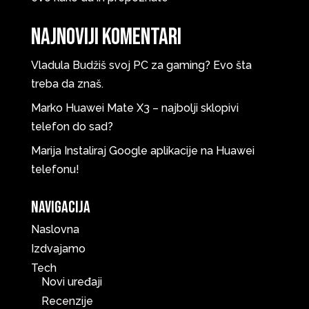
Najnoviji komentari
Vladula
Budžiš svoj PC za gaming? Evo šta
treba da znaš.
Marko
Huawei Mate X3 – najbolji sklopivi
telefon do sad?
Marija
Instaliraj Google aplikacije na Huawei
telefonu!
Navigacija
Naslovna
Izdvajamo
Tech
Novi uređaji
Recenzije