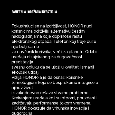
Pametnija i održivija investicija
Fokusirajući se na izdržljivost, HONOR nudi
korisnicima održiviju alternativu čestim
nadogradnjama koje doprinose rastu
elektronskog otpada. Telefon koji traje duže
nije bolji samo
za novčanik korisnika, već i za planetu. Odabir
uređaja dizajniranog za dugovečnost
predstavlja
svesnu odluku da se uloži u kvalitet i smanji
ekološki uticaj.
Vizija HONOR-a je da osnaži korisnike
tehnologijom koja se besprekorno integriše u
njihov život
i svakodnevno rešava stvarne probleme.
Kreiranjem uređaja koji su otporni, pouzdani i
zadržavaju performanse tokom vremena,
HONOR dokazuje da vrhunska inovacija i
dugoročna