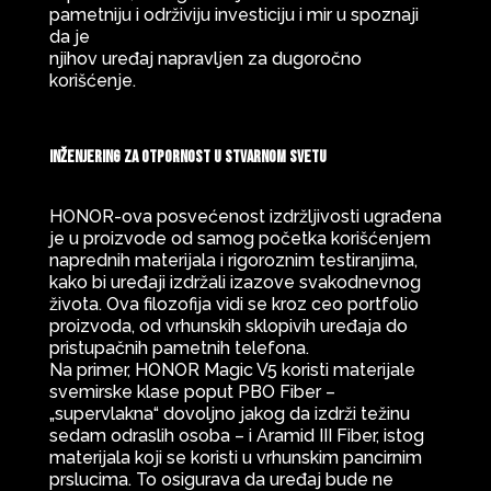
pametniju i održiviju investiciju i mir u spoznaji
da je
njihov uređaj napravljen za dugoročno
korišćenje.
Inženjering za otpornost u stvarnom svetu
HONOR-ova posvećenost izdržljivosti ugrađena
je u proizvode od samog početka korišćenjem
naprednih materijala i rigoroznim testiranjima,
kako bi uređaji izdržali izazove svakodnevnog
života. Ova filozofija vidi se kroz ceo portfolio
proizvoda, od vrhunskih sklopivih uređaja do
pristupačnih pametnih telefona.
Na primer, HONOR Magic V5 koristi materijale
svemirske klase poput PBO Fiber –
„supervlakna“ dovoljno jakog da izdrži težinu
sedam odraslih osoba – i Aramid III Fiber, istog
materijala koji se koristi u vrhunskim pancirnim
prslucima. To osigurava da uređaj bude ne