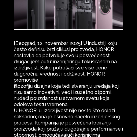
[Beograd, 12. novembar 2025] U industriji koju
često definišu brzi ciklusi proizvoda, HONOR
nastavlja da potvrđuje svoju posvećenost
drugačijem putu: inženjeringu fokusiranom na
izdržljivost. Kako potrošači sve više cene
dugoročnu vrednost i održivost, HONOR
promoviše
filozofiju dizajna koja teži stvaranju uređaja koji
nisu samo inovativni, već i izuzetno otporni,
nudeći pouzdanost u stvarnom svetu koja
odoleva testu vremena.
U HONOR-u, izdržljivost nije nešto što dolazi
naknadno; ona je osnovno načelo inženjerskog
procesa. Kompanija je posvećena kreiranju
proizvoda koji pružaju dugotrajne performanse i
otpornost, omogućavajući korisnicima