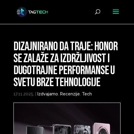
Dizajnirano da traje: HONOR
se zalaže za izdržljivost i
dugotrajne performanse u
svetu brze tehnologije
17.11.2025.
|
Izdvajamo
,
Recenzije
,
Tech