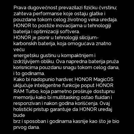
Prava dugovečnost prevazilazi fizičku čvrstinu;
zahteva performanse koje ostaju glatke i
pouzdane tokom celog životnog veka uređaja.
HONOR to postiže inovacijama u tehnologiji
baterija i optimizaciji softvera.
HONOR je pionir u tehnologiji silicijum-
karbonskih baterija, koja omogućava znatno
veću
energetsku gustinu u kompaktnijem i
izdržljivijem obliku. Ova napredna baterija pruža
korisnicima pouzdanu snagu tokom celog dana,
i to godinama.
Kako bi nadopunio hardver, HONOR MagicOS
uključuje inteligentne funkcije poput HONOR
RAM Turbo, koja pametno proširuje dostupnu
memoriju kako bi multitasking ostao fluidan i
responzivan i nakon godina korišćenja. Ovaj
holistički pristup garantuje da HONOR uređaj
bude
brz i sposoban i godinama kasnije kao što je bio
prvog dana.