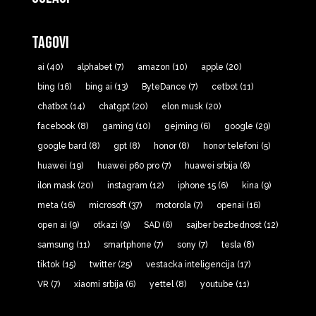
Tagovi
ai
(40)
alphabet
(7)
amazon
(10)
apple
(20)
bing
(16)
bing ai
(13)
ByteDance
(7)
cetbot
(11)
chatbot
(14)
chatgpt
(20)
elon musk
(20)
facebook
(8)
gaming
(10)
gejming
(6)
google
(29)
google bard
(8)
gpt
(8)
honor
(8)
honor telefoni
(5)
huawei
(19)
huawei p60 pro
(7)
huawei srbija
(6)
ilon mask
(20)
instagram
(12)
iphone 15
(6)
kina
(9)
meta
(16)
microsoft
(37)
motorola
(7)
openai
(16)
open ai
(9)
otkazi
(9)
SAD
(6)
sajber bezbednost
(12)
samsung
(11)
smartphone
(7)
sony
(7)
tesla
(8)
tiktok
(15)
twitter
(25)
vestacka inteligencija
(17)
VR
(7)
xiaomi srbija
(6)
yettel
(8)
youtube
(11)