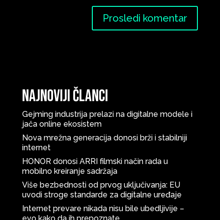
Najnoviji članci
Gejming industrija prelazi na digitalne modele i
jača online ekosistem
Nova mrežna generacija donosi brži i stabilniji
internet
HONOR donosi ARRI filmski način rada u
mobilno kreiranje sadržaja
Više bezbednosti od prvog uključivanja: EU
uvodi stroge standarde za digitalne uređaje
Internet prevare nikada nisu bile ubedljivije –
evo kako da ih prepoznate