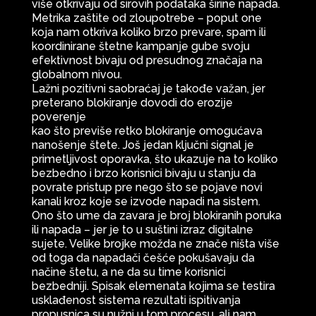
više otkrivaju od sirovih podataka širine napada.
Metrika zaštite od zloupotrebe – poput one
koja nam otkriva koliko brzo prevare, spam ili
koordinirane štetne kampanje gube svoju
efektivnost bivaju od presudnog značaja na
globalnom nivou.
Lažni pozitivni saobraćaj je takođe važan, jer
preterano blokiranje dovodi do erozije
poverenje
kao što previše retko blokiranje omogućava
nanošenje štete. Još jedan ključni signal je
primetljivost oporavka, što ukazuje na to koliko
bezbedno i brzo korisnici bivaju u stanju da
povrate pristup pre nego što se pojave novi
kanali kroz koje se izvode napadi na sistem.
Ono što ume da zavara je broj blokiranih poruka
ili napada – jer je to u suštini izraz digitalne
sujete. Velike brojke možda ne znače ništa više
od toga da napadači češće pokušavaju da
načine štetu, a ne da su time korisnici
bezbedniji. Spisak elemenata kojima se testira
usklađenost sistema rezultati ispitivanja
propusnica su nužni u tom procesu, ali nam