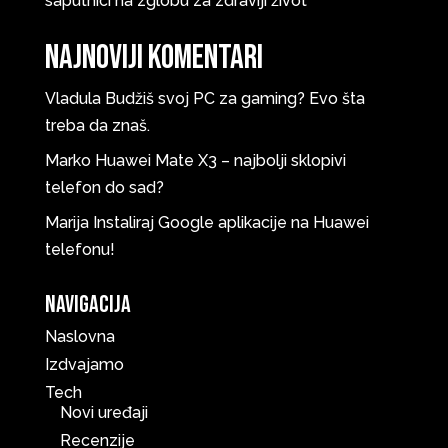
saputnici na zglobu za zdraviji život
Najnoviji komentari
Vladula
Budžiš svoj PC za gaming? Evo šta
treba da znaš.
Marko
Huawei Mate X3 – najbolji sklopivi
telefon do sad?
Marija
Instaliraj Google aplikacije na Huawei
telefonu!
Navigacija
Naslovna
Izdvajamo
Tech
Novi uređaji
Recenzije