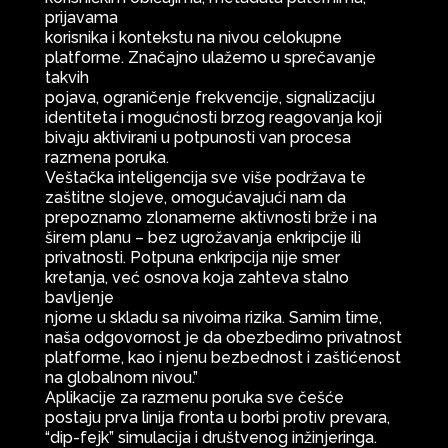
prijavama
korisnika i kontekstu na nivou celokupne
platforme. Značajno ulažemo u sprečavanje
takvih
pojava, ograničenje frekvencije, signalizaciju
identiteta i mogućnosti brzog reagovanja koji
bivaju aktivirani u potpunosti van procesa
razmena poruka.
Veštačka inteligencija sve više podržava te
zaštitne slojeve, omogućavajući nam da
prepoznamo zlonamerne aktivnosti brže i na
širem planu – bez ugrožavanja enkripcije ili
privatnosti. Potpuna enkripcija nije smer
kretanja, već osnova koja zahteva stalno
bavljenje
njome u skladu sa nivoima rizika. Samim time,
naša odgovornost je da obezbedimo privatnost
platforme, kao i njenu bezbednost i zaštićenost
na globalnom nivou.”
Aplikacije za razmenu poruka sve češće
postaju prva linija fronta u borbi protiv prevara,
“dip-fejk” simulacija i društvenog inžinjeringa.