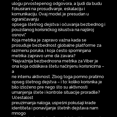
ulogu prvostepenog odgovora, a ljudi da budu
fokusirani na prosuđivanje, eskalaciju i
komunikaciju. Ovaj model je presudan u
ograničavanju
opsega štetnog dejstva i očuvanja bezbednog i
pouzdanog korisničkog iskustva na najširoj
osnovi.”
Koja metrika je zapravo važna kada se
prosuđuje bezbednost globalne platforme za
razmenu poruka, i koja često spominjana
metrika zapravo ume da zavara?
“Najvažnija bezbednosna metrika za Viber je
ona koja odslikava štetu načinjenu korisnicima –
a
ne internu aktivnost. Zbog toga pomno pratimo
opseg štetnog dejstva – i to: koliko korisnika je
bilo izloženo pre nego što su aktivnosti
umanjenja štete i kontrole situacije proradile?
Učestalost
preuzimanja naloga, uspešni pokušaji krađe
identiteta i ponavljanje štetnih dejstava nam
mnogo