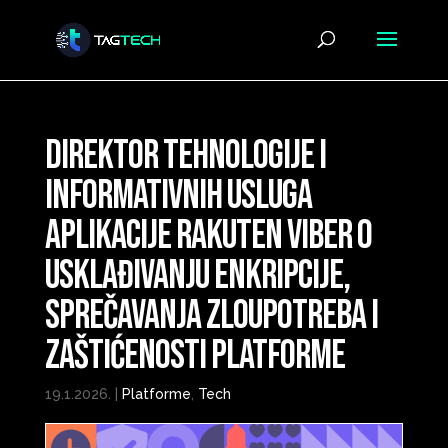
Direktor tehnologije i
informativnih usluga
aplikacije Rakuten Viber o
usklađivanju enkripcije,
sprečavanja zloupotreba i
zaštićenosti platforme
19.1.2026.
|
Platforme
,
Tech