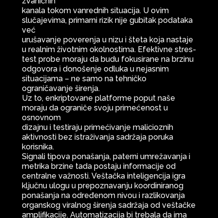
zvaničnih
kanala tokom vanrednih situacija. U ovim
slučajevima, primarni rizik nije gubitak podataka
već
urušavanje poverenja u nizu i šteta koja nastaje
u realnim životnim okolnostima. Efektivne stres-
test probe moraju da budu fokusirane na brzinu
odgovora i donošenje odluka u nejasnim
situacijama – ne samo na tehničko
ograničavanje širenja.
Uz to, enkriptovane platforme poput naše
moraju da ograniče svoju primećenost u
osnovnom
dizajnu i testiraju primećivanje malicioznih
aktivnosti bez istraživanja sadržaja poruka
korisnika.
Signali tipova ponašanja, paterni umrežavanja i
metrika brzine tada postaju informacije od
centralne važnosti. Veštačka inteligencija igra
ključnu ulogu u prepoznavanju koordiniranog
ponašanja na određenom nivou i razlikovanja
organskog viralnog širenja sadržaja od veštačke
amplifikacije. Automatizacija bi trebala da ima