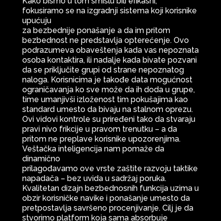
Kako bismo u tom smislu bili efikasni,
fokusiramo se na izgradnji sistema koji korisnike
upućuju
za bezbednije ponašanje a da im pritom
bezbednost ne predstavlja opterećenje. Ovo
podrazumeva obaveštenja kada vas nepoznata
osoba kontaktira, ili nadalje kada bivate pozvani
da se priključite grupi od strane nepoznatog
naloga. Korisnicima je takođe data mogućnost
ograničavanja ko sve može da ih doda u grupe,
time umanjivši izloženost tim pokušajima kao
standard umesto da bivaju na stalnom oprezu.
Ovi vidovi kontrole su priređeni tako da stvaraju
pravi nivo frikcije u pravom trenutku – a da
pritom ne preplave korisnike upozorenjima.
Veštačka inteligencija nam pomaže da
dinamično
prilagođavamo ove vrste zaštite razvoju taktike
napadača – bez uvida u sadržaj poruka.
Kvalitetan dizajn bezbednosnih funkcija uzima u
obzir korisničke navike i ponašanje umesto da
pretpostavlja savršeno procenjivanje. Cilj je da
stvorimo platform koja sama absorbuje