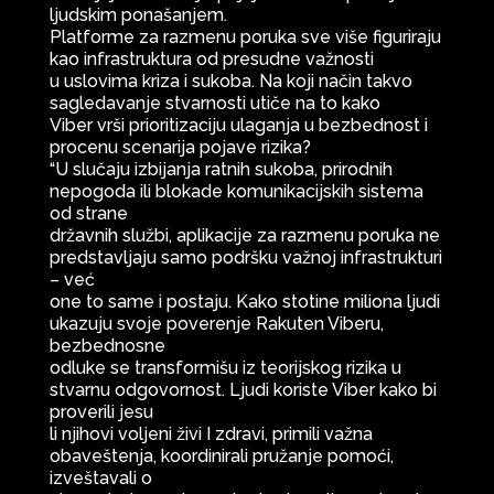
ljudskim ponašanjem.
Platforme za razmenu poruka sve više figuriraju
kao infrastruktura od presudne važnosti
u uslovima kriza i sukoba. Na koji način takvo
sagledavanje stvarnosti utiče na to kako
Viber vrši prioritizaciju ulaganja u bezbednost i
procenu scenarija pojave rizika?
“U slučaju izbijanja ratnih sukoba, prirodnih
nepogoda ili blokade komunikacijskih sistema
od strane
državnih službi, aplikacije za razmenu poruka ne
predstavljaju samo podršku važnoj infrastrukturi
– već
one to same i postaju. Kako stotine miliona ljudi
ukazuju svoje poverenje Rakuten Viberu,
bezbednosne
odluke se transformišu iz teorijskog rizika u
stvarnu odgovornost. Ljudi koriste Viber kako bi
proverili jesu
li njihovi voljeni živi I zdravi, primili važna
obaveštenja, koordinirali pružanje pomoći,
izveštavali o