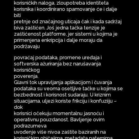
korisničkih naloga, zloupotreba identiteta
korisnika i koordinirano spamovanje će i dalje
biti
pretnje od značajnog uticaja čak i kada sadržaj
biva zaštićen. Još jedna tačka tenzije je
zaštićenost platforme, jer sistemi u kojima je
primenjena enkripcija i dalje moraju da
podržavaju
povraćaj podataka, promene uređaja i
softverska ažuriranja bez narušavanja
korisničkog
poverenja.
Glavni tok upravljanja aplikacijom i čuvanja
podataka su veoma osetljive tačke u kojima se
bezbednost i korisnost sudaraju. U kriznim
situacijama, uljezi koriste frikciju i konfuziiju –
dok
korisnici očekuju momentalnu jasnoću i
operativnu pouzdanost. Bavljenje ovim
podrazumeva
uvođenje više nivoa zaštite baziranih na
korisničkim običajima, metadata paternima,