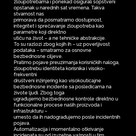
zloupotrebama i ponekad osigurali sopstveni
opstanak u narednih sat vremena. Takva
stvarnost nas
primorava da posmatramo dostupnost,
integritet i sprečavanje zloupotreba kao
parametre koji direktno
utiču na život – a ne tehničke abstrakcije.
To su razlozi zbog kojih ih – uz poverljivost
podataka – smatramo za osnovne
bezbednosne ciljeve.
Pratimo pojave preuzimanja korisničkih naloga,
zloupotrebu identiteta korisnika i visoko-
frekventni
društveni inžinjering kao visokouticajne
bezbednosne incidente sa posledicama na
živote ljudi. Zbog toga
ugrađujemo bezbednosne kontrole direktno u
funkcionalne procese naših proizvoda i
infrastrukturu –
umesto da ih nadograđujemo posle incidentnih
pojava.
Automatizacija i momentalno otkrivanje
incidenata su od izuzetne važnosti u tim