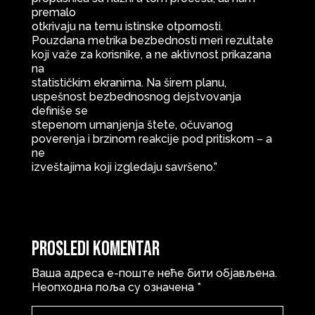
premalo
otkrivaju na temu istinske otpornosti.
Pouzdana metrika bezbednosti meri rezultate
koji važe za korisnike, a ne aktivnost prikazana
na
statističkim ekranima. Na širem planu,
uspešnost bezbednosnog dejstvovanja
definiše se
stepenom umanjenja štete, očuvanog
poverenja i brzinom reakcije pod pritiskom – a
ne
izveštajima koji izgledaju savršeno.”
Prosledi komentar
Ваша адреса е-поште неће бити објављена.
Неопходна поља су означена
*