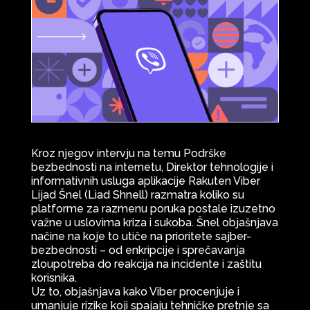
Kroz njegov intervju na temu Podrške
bezbednosti na internetu, Direktor tehnologije i
informativnih usluga aplikacije Rakuten Viber
Lijad Šnel (Liad Shnell) razmatra koliko su
platforme za razmenu poruka postale izuzetno
važne u uslovima kriza i sukoba. Šnel objašnjava
načine na koje to utiče na prioritete sajber-
bezbednosti – od enkripcije i sprečavanja
zloupotreba do reakcija na incidente i zaštitu
korisnika.
Uz to, objašnjava kako Viber procenjuje i
umanjuje rizike koji spajaju tehničke pretnje sa