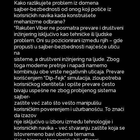
Kako razlikujete problem iz domena
sajber-bezbednosti od onog koji potiče iz
korisničkih navika kada konstruišete
mehanizme odbrane?
“Rakuten Viber ne posmatra prevare i društveni
inžinjering isključivo kao tehničke ili ljudske
problem. Oni su pozicionirani između njih – gde
propusti u sajber-bezbednosti najčešće utiču
na
sisteme, a društveni inžinjering na ljude. Zbog
toga moderne pretnje i napadi namerno
kombinuju obe vrste negativnih uticaja. Prevare
korišćenjem “Dip-fejk” simulacija, zloupotreba
korisničkog identiteta i opšte prevare često
bivaju uspešne ne zbog probijenog sistema
sajber-
zaštite već zato što vešto manipulišu
korisničkim poverenjem i užurbanošću. To znači
da izazov
nije isključivo u izboru između tehnologije i
korisničkih navika – već stvaranju zaštite koja se
istovremeno bavi obema temama.