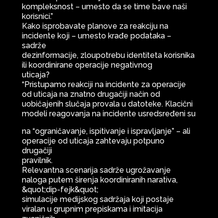
kompleksnost – umesto da se time bave naši
korisnici.”
Kako isprobavate planove za reakciju na
incidente koji – umesto krađe podataka –
sadrže
dezinformacije, zloupotrebu identiteta korisnika
ili koordinirane operacije negativnog
uticaja?
“Pristupamo reakciji na incidente za operacije
od uticaja na znatno drugačiji način od
uobičajenih slučaja provala u datoteke. Klacični
modeli reagovanja na incidente usredsređeni su
na “ograničavanje, ispitivanje i ispravljanje” – ali
operacije od uticaja zahtevaju potpuno
drugačiji
pravilnik.
Relevantna scenarija sadrže ugrožavanje
naloga putem širenja koordiniranih narativa,
&quot;dip-fejk&quot;
simulacije medijskog sadržaja koji postaje
viralan u grupnim prepiskama i imitacija