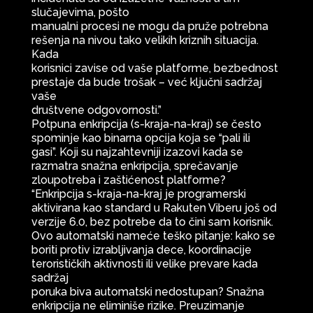
slučajevima, pošto
manualni procesi ne mogu da pruže potrebna
rešenja na nivou tako velikih kriznih situacija.
Kada
korisnici zavise od vaše platforme, bezbednost
prestaje da bude trošak – već ključni sadržaj
vaše
društvene odgovornosti.”
Potpuna enkripcija (s-kraja-na-kraj) se često
spominje kao binarna opcija koja se “pali ili
gasi”. Koji su najzahtevniji izazovi kada se
razmatra snažna enkripcija, sprečavanje
zloupotreba i zaštićenost platforme?
“Enkripcija s-kraja-na-kraj je programerski
aktivirana kao standard u Rakuten Viberu još od
verzije 6.0, bez potrebe da to čini sam korisnik.
Ovo automatski nameće teško pitanje: kako se
boriti protiv izrabljivanja dece, koordinacije
terorističkih aktivnosti ili velike prevare kada
sadržaj
poruka biva automatski nedostupan? Snažna
enkripcija ne eliminiše rizike. Preuzimanje