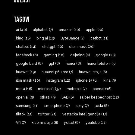
Oglasi
Tagovi
ai
(40)
alphabet
(7)
amazon
(10)
apple
(20)
bing
(16)
bing ai
(13)
ByteDance
(7)
cetbot
(11)
chatbot
(14)
chatgpt
(20)
elon musk
(20)
facebook
(8)
gaming
(10)
gejming
(6)
google
(29)
google bard
(8)
gpt
(8)
honor
(8)
honor telefoni
(5)
huawei
(19)
huawei p60 pro
(7)
huawei srbija
(6)
ilon mask
(20)
instagram
(12)
iphone 15
(6)
kina
(9)
meta
(16)
microsoft
(37)
motorola
(7)
openai
(16)
open ai
(9)
otkazi
(9)
SAD
(6)
sajber bezbednost
(12)
samsung
(11)
smartphone
(7)
sony
(7)
tesla
(8)
tiktok
(15)
twitter
(25)
vestacka inteligencija
(17)
VR
(7)
xiaomi srbija
(6)
yettel
(8)
youtube
(11)