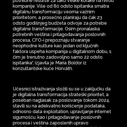
potrebne resurse za tako velike korake na nivou
kompanije. Više od 80 odsto ispitanika smatra
digitalnu transformaciju veoma važnim
prioritetom, a prosečno planiraju da čak 23
odsto godišnjeg budžeta odvoje za potrebe
digitalne transformacije. Osim pronalaska
potrebnih veština i prilagođavanja poslovnih
procesa, CFO-i prepoznaju stvaranje
neophodne kulture kao jedan od ključnih
faktora uspeha kompanija u digitalnom dobu, s
čim je trenutno zadovoljno samo 22 odsto
ispitanika“, izjavila je Maria Boldor iz
konzultantske kuće Horváth.
Učesnici istraživanja složili su se u zaključku da
je digitalna transformacija strateški prioritet, a
poseban naglasak za poslovanje tokom 2024.
stavili su na adekvatno korišćenje podataka,
odnosno data exploitation, upravljanje internet
sigurnošću, kao i prilagođavanje poslovnih
procesa i veština zaposlenih upravo