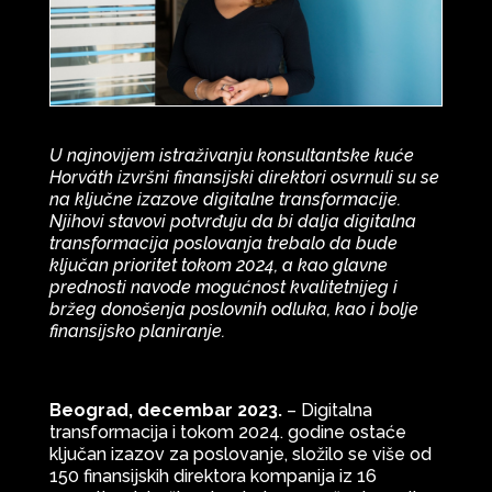
U najnovijem istraživanju konsultantske kuće
Horváth izvršni finansijski direktori osvrnuli su se
na ključne izazove digitalne transformacije.
Njihovi stavovi potvrđuju da bi dalja digitalna
transformacija poslovanja trebalo da bude
ključan prioritet tokom 2024, a kao glavne
prednosti navode mogućnost kvalitetnijeg i
bržeg donošenja poslovnih odluka, kao i bolje
finansijsko planiranje.
Beograd, decembar 2023.
– Digitalna
transformacija i tokom 2024. godine ostaće
ključan izazov za poslovanje, složilo se više od
150 finansijskih direktora kompanija iz 16