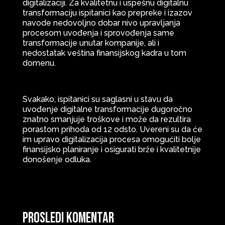
digitalizaciji. Za kvalitetnu i uspešnu digitalnu
transformaciju ispitanici kao prepreke i izazov
navode nedovoljno dobar nivo upravljanja
procesom uvođenja i sprovođenja same
transformacije unutar kompanije, ali i
nedostatak veština finansijskog kadra u tom
domenu.
Svakako, ispitanici su saglasni u stavu da
uvođenje digitalne transformacije dugoročno
znatno smanjuje troškove i može da rezultira
porastom prihoda od 12 odsto. Uvereni su da će
im upravo digitalizacija procesa omogućiti bolje
finansijsko planiranje i osigurati brže i kvalitetnije
donošenje odluka.
Prosledi komentar