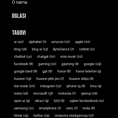
O nama
Oglasi
Tagovi
ai
(40)
alphabet
(7)
amazon
(10)
apple
(20)
bing
(16)
bing ai
(13)
ByteDance
(7)
cetbot
(11)
chatbot
(14)
chatgpt
(20)
elon musk
(20)
facebook
(8)
gaming
(10)
gejming
(6)
google
(29)
google bard
(8)
gpt
(8)
honor
(8)
honor telefoni
(5)
huawei
(19)
huawei p60 pro
(7)
huawei srbija
(6)
ilon mask
(20)
instagram
(12)
iphone 15
(6)
kina
(9)
meta
(16)
microsoft
(37)
motorola
(7)
openai
(16)
open ai
(9)
otkazi
(9)
SAD
(6)
sajber bezbednost
(12)
samsung
(11)
smartphone
(7)
sony
(7)
tesla
(8)
tiktok
(15)
twitter
(25)
vestacka inteligencija
(17)