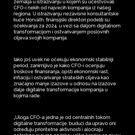
zemalja u istraživanju u kojem su učestvovali
CFO-i nekih od najvećih kompanija iz našeg
regiona. U istraživanju nezavisne konsultantske
kuće Horváth, finansijski direktori podelili su
očekivanja za 2024. u vezi sa daljom digitalnom
transformacijom i ostvarivanjem poslovnih
ciljeva svojih kompanija.
Iako još uvek ne očekuju ekonomski stabilniji
period, zanimljivo je kako CFO-i ocenjuju
troškove finansiranja, opšti ekonomski rast,
inflaciju i ostvarivanje strateških ciljeva kao
značajno manje izazove u odnosu na izazove
dalje digitalne transformacije kompanija u
kojima rade.
„Uloga CFO-a jedna je od centralnih tokom
digitalne transformacije, budući da upravo oni
određuju prioritetne aktivnosti i alociraju