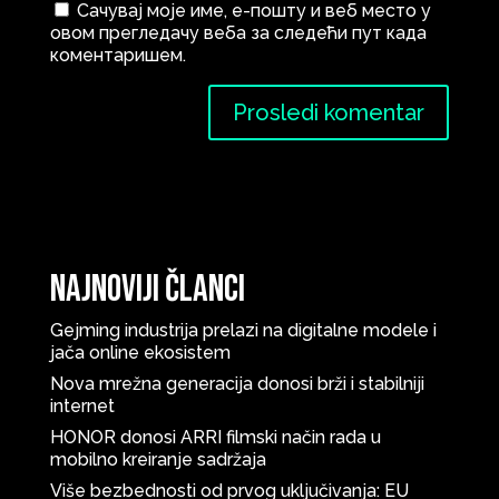
Сачувај моје име, е-пошту и веб место у
овом прегледачу веба за следећи пут када
коментаришем.
Najnoviji članci
Gejming industrija prelazi na digitalne modele i
jača online ekosistem
Nova mrežna generacija donosi brži i stabilniji
internet
HONOR donosi ARRI filmski način rada u
mobilno kreiranje sadržaja
Više bezbednosti od prvog uključivanja: EU