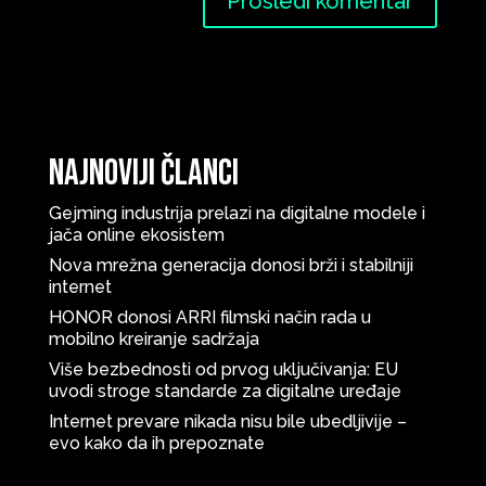
Najnoviji članci
Gejming industrija prelazi na digitalne modele i
jača online ekosistem
Nova mrežna generacija donosi brži i stabilniji
internet
HONOR donosi ARRI filmski način rada u
mobilno kreiranje sadržaja
Više bezbednosti od prvog uključivanja: EU
uvodi stroge standarde za digitalne uređaje
Internet prevare nikada nisu bile ubedljivije –
evo kako da ih prepoznate