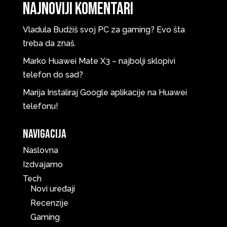
Najnoviji komentari
Vladula
Budžiš svoj PC za gaming? Evo šta
treba da znaš.
Marko
Huawei Mate X3 – najbolji sklopivi
telefon do sad?
Marija
Instaliraj Google aplikacije na Huawei
telefonu!
Navigacija
Naslovna
Izdvajamo
Tech
Novi uređaji
Recenzije
Gaming