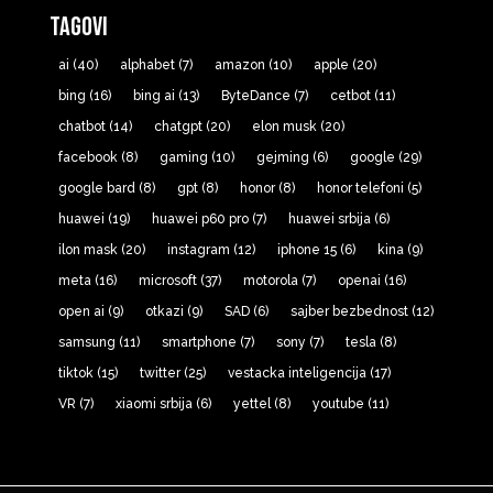
Tagovi
ai
(40)
alphabet
(7)
amazon
(10)
apple
(20)
bing
(16)
bing ai
(13)
ByteDance
(7)
cetbot
(11)
chatbot
(14)
chatgpt
(20)
elon musk
(20)
facebook
(8)
gaming
(10)
gejming
(6)
google
(29)
google bard
(8)
gpt
(8)
honor
(8)
honor telefoni
(5)
huawei
(19)
huawei p60 pro
(7)
huawei srbija
(6)
ilon mask
(20)
instagram
(12)
iphone 15
(6)
kina
(9)
meta
(16)
microsoft
(37)
motorola
(7)
openai
(16)
open ai
(9)
otkazi
(9)
SAD
(6)
sajber bezbednost
(12)
samsung
(11)
smartphone
(7)
sony
(7)
tesla
(8)
tiktok
(15)
twitter
(25)
vestacka inteligencija
(17)
VR
(7)
xiaomi srbija
(6)
yettel
(8)
youtube
(11)