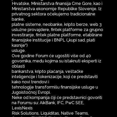
Hrvatske, Ministarstva finansija Crne Gore, kao i
Ministarstva ekonomije Republike Slovenije. Iz
privatnog sektora očekujemo tradicionalne
banke,
platne sisteme, neobanke, kripto berze, web 3
uslužne provajdere, fintek platforme za grupno
investiranje, fintek platne platforme, etablirane
finansijske institucije i BNPL („kupi sad, plati
kasnije“)
usluge.
Ove godine Forum će ugostiti više od 40
govornika, među kojima su istaknuti eksperti iz
oblasti
bankarstva, kripto plaćanja, veštačke
inteligencije i tokenizacije, koji će predstaviti
kako novi trendovi i
tehnologije transformišu finansijske usluge u
Jugoistočnoj Evropi.
Neke od kompanija čiji će predstavnici govoriti
na Forumu su: AikBank, IFC, PwC SEE,
LexisNexis
Risk Solutions, Liquiditas, Native Teams,