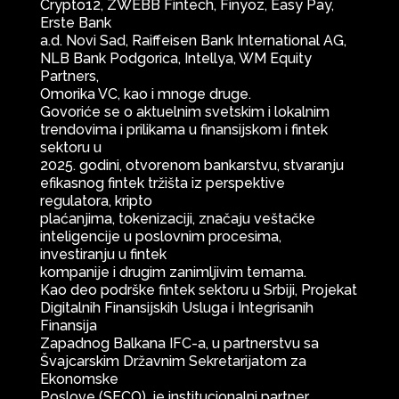
Crypto12, ZWEBB Fintech, Finyoz, Easy Pay,
Erste Bank
a.d. Novi Sad, Raiffeisen Bank International AG,
NLB Bank Podgorica, Intellya, WM Equity
Partners,
Omorika VC, kao i mnoge druge.
Govoriće se o aktuelnim svetskim i lokalnim
trendovima i prilikama u finansijskom i fintek
sektoru u
2025. godini, otvorenom bankarstvu, stvaranju
efikasnog fintek tržišta iz perspektive
regulatora, kripto
plaćanjima, tokenizaciji, značaju veštačke
inteligencije u poslovnim procesima,
investiranju u fintek
kompanije i drugim zanimljivim temama.
Kao deo podrške fintek sektoru u Srbiji, Projekat
Digitalnih Finansijskih Usluga i Integrisanih
Finansija
Zapadnog Balkana IFC-a, u partnerstvu sa
Švajcarskim Državnim Sekretarijatom za
Ekonomske
Poslove (SECO), je institucionalni partner