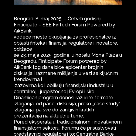
Beograd, 8. maj 2025. – Četvrti godišnji
Finticipate – SEE FinTech Forum Powered by
AikBank,
vodeće mesto okupljanja za profesionalce iz
oblasti finteka i finansija, regulatore i inovatore,
održaće
se 23. maja 2025. godine, u hotelu Mona Plaza u
Beogradu. Finticipate Forum powered by
AikBank tog dana biće epicentar brojnih
diskusija i razmene mišljenja u vezi sa ključnim
trendovima i
izazovima koji oblikuju finansijsku industriju u
centralnoj i jugoistočnoj Evropi i šire.
Dinamičan program donosi različite formate
izlaganja: od panel diskusija, preko „case study“
izlaganja, pa sve do zaniljivih kratkih
prezentacija na aktuelne teme.
Pored eksperata u tradicionalnom i inovativnom
finansijskom sektoru, Forumu će prisustvovati
predstavnici regulatora i to: Centralne Banke