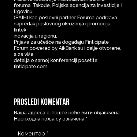
foruma. Takođe, Poljska agencija za investicije i
trgovinu
(PAIH) kao poslovni partner Foruma podržava
napredak poslovnog okruženja i promociju
fintek
inovacija u regionu.
Prijave za učešće na događaju Finticipate
Forum powered by AikBank su i dalje otvorene,
a za više
detalja o samoj konferenciji posetite:
finticipate.com
Prosledi komentar
Ваша адреса е-поште неће бити објављена.
Неопходна поља су означена
*