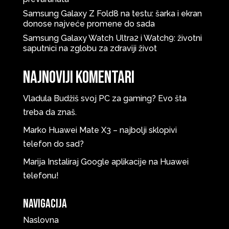
Samsung Galaxy Z Fold8 na testu: šarka i ekran
donose najveće promene do sada
Samsung Galaxy Watch Ultra2 i Watch9: životni
saputnici na zglobu za zdraviji život
Najnoviji komentari
Vladula
Budžiš svoj PC za gaming? Evo šta
treba da znaš.
Marko
Huawei Mate X3 – najbolji sklopivi
telefon do sad?
Marija
Instaliraj Google aplikacije na Huawei
telefonu!
Navigacija
Naslovna