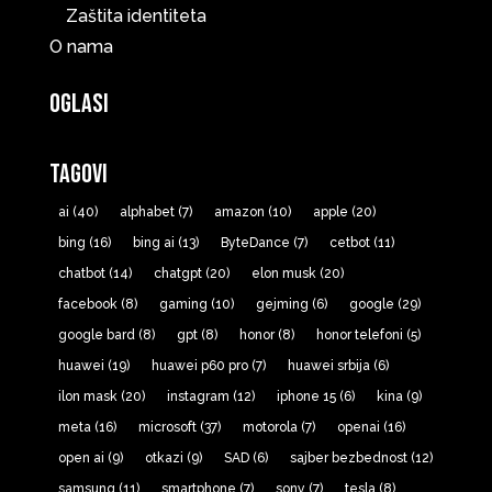
Zaštita identiteta
O nama
Oglasi
Tagovi
ai
(40)
alphabet
(7)
amazon
(10)
apple
(20)
bing
(16)
bing ai
(13)
ByteDance
(7)
cetbot
(11)
chatbot
(14)
chatgpt
(20)
elon musk
(20)
facebook
(8)
gaming
(10)
gejming
(6)
google
(29)
google bard
(8)
gpt
(8)
honor
(8)
honor telefoni
(5)
huawei
(19)
huawei p60 pro
(7)
huawei srbija
(6)
ilon mask
(20)
instagram
(12)
iphone 15
(6)
kina
(9)
meta
(16)
microsoft
(37)
motorola
(7)
openai
(16)
open ai
(9)
otkazi
(9)
SAD
(6)
sajber bezbednost
(12)
samsung
(11)
smartphone
(7)
sony
(7)
tesla
(8)