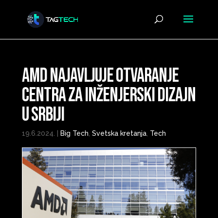
AMD najavljuje otvaranje
centra za inženjerski dizajn
u Srbiji
19.6.2024.
|
Big Tech
,
Svetska kretanja
,
Tech