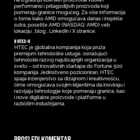
performansi i prilagodljivih proizvoda koji
pomeraju granice mogućeg. Za više informacija
o tome kako AMD omogućava danas i inspiriše
sutra, posetite AMD (NASDAQ: AMD) veb
lokaciju , blog , LinkedIn i X stranice.
O HTEC-u
HTEC je globalna kompanija koja pruža
premijum tehnološke usluge, osnažujući
tehnološki razvoj najuticajnijih organizacija u
svetu – od inovativnih startapa do Fortune 500
kompanija. Jedinstveno pozicioniran, HTEC
spaja inženjerstvo sa dizajnom i kreativnošću,
čime omogućava svojim klijentima da inoviraju i
razvijaju tehnologije koje pomeraju granice, kao
i nove digitalne proizvode i platforme u
različitim industrijama.