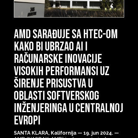
AMD sarađuje sa HTEC-om
kako bi ubrzao AI i
računarske inovacije
visokih performansi uz
širenje prisustva u
oblasti softverskog
inženjeringa u Centralnoj
Evropi
SANTA KLARA, Kalifornija — 19. jun 2024. —