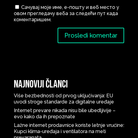
Сачувај моје име, е-пошту и веб место у
овом прегледачу веба за следећи пут када
коментаришем.
Najnoviji članci
Više bezbednosti od prvog uključivanja: EU
uvodi stroge standarde za digitalne uređaje
Internet prevare nikada nisu bile ubedljivije –
evo kako da ih prepoznate
Lažne internet prodavnice koriste letnje vrućine:
Kupci klima-uređaja i ventilatora na meti
prevaranata