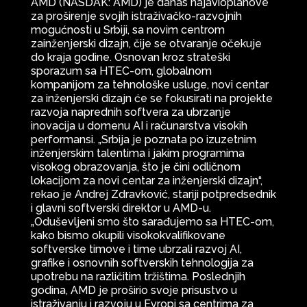
AMD (NASDAK: AMD) je danas najavioplanove
za proširenje svojih istraživačko-razvojnih
mogućnosti u Srbiji, sa novim centrom
zainženjerski dizajn, čije se otvaranje očekuje
do kraja godine. Osnovan kroz strateški
sporazum sa HTEC-om, globalnom
kompanijom za tehnološke usluge, novi centar
za inženjerski dizajn će se fokusirati na projekte
razvoja naprednih softvera za ubrzanje
inovacija u domenu AI i računarstva visokih
performansi. „Srbija je poznata po izuzetnim
inženjerskim talentima i jakim programima
visokog obrazovanja, što je čini odličnom
lokacijom za novi centar za inženjerski dizajn“,
rekao je Andrej Zdravković, stariji potpredsednik
i glavni softverski direktor u AMD-u.
„Oduševljeni smo što sarađujemo sa HTEC-om,
kako bismo okupili visokokvalifikovane
softverske timove i time ubrzali razvoj AI,
grafike i osnovnih softverskih tehnologija za
upotrebu na različitim tržištima. Poslednjih
godina, AMD je proširio svoje prisustvo u
istraživanju i razvoju u Evropi sa centrima za