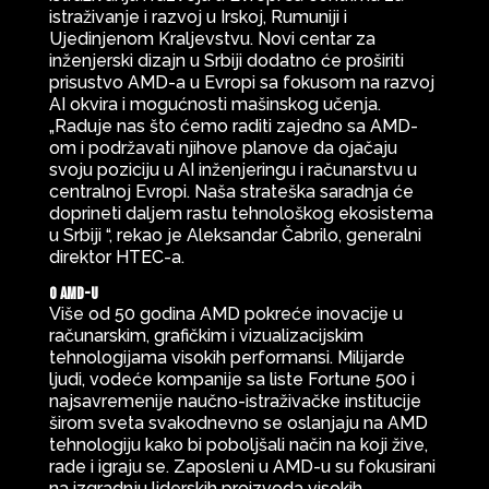
istraživanje i razvoj u Irskoj, Rumuniji i
Ujedinjenom Kraljevstvu. Novi centar za
inženjerski dizajn u Srbiji dodatno će proširiti
prisustvo AMD-a u Evropi sa fokusom na razvoj
AI okvira i mogućnosti mašinskog učenja.
„Raduje nas što ćemo raditi zajedno sa AMD-
om i podržavati njihove planove da ojačaju
svoju poziciju u AI inženjeringu i računarstvu u
centralnoj Evropi. Naša strateška saradnja će
doprineti daljem rastu tehnološkog ekosistema
u Srbiji “, rekao je Aleksandar Čabrilo, generalni
direktor HTEC-a.
O AMD-u
Više od 50 godina AMD pokreće inovacije u
računarskim, grafičkim i vizualizacijskim
tehnologijama visokih performansi. Milijarde
ljudi, vodeće kompanije sa liste Fortune 500 i
najsavremenije naučno-istraživačke institucije
širom sveta svakodnevno se oslanjaju na AMD
tehnologiju kako bi poboljšali način na koji žive,
rade i igraju se. Zaposleni u AMD-u su fokusirani
na izgradnju liderskih proizvoda visokih