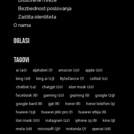
Društvene mreže
Bezbednost poslovanja
Zaštita identiteta
O nama
Oglasi
Tagovi
ai
(40)
alphabet
(7)
amazon
(10)
apple
(20)
bing
(16)
bing ai
(13)
ByteDance
(7)
cetbot
(11)
chatbot
(14)
chatgpt
(20)
elon musk
(20)
facebook
(8)
gaming
(10)
gejming
(6)
google
(29)
google bard
(8)
gpt
(8)
honor
(8)
honor telefoni
(5)
huawei
(19)
huawei p60 pro
(7)
huawei srbija
(6)
ilon mask
(20)
instagram
(12)
iphone 15
(6)
kina
(9)
meta
(16)
microsoft
(37)
motorola
(7)
openai
(16)