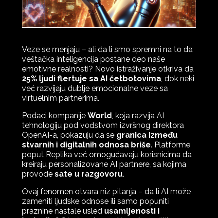
Veze se menjaju – ali da li smo spremni na to da
veštačka inteligencija postane deo naše
emotivne realnosti? Novo istraživanje otkriva da
25% ljudi flertuje sa AI četbotovima
, dok neki
već razvijaju dublje emocionalne veze sa
virtuelnim partnerima.
Podaci kompanije
World
, koja razvija AI
tehnologiju pod vođstvom izvršnog direktora
OpenAI-a, pokazuju da se
granica između
stvarnih i digitalnih odnosa briše
. Platforme
poput Replika već omogućavaju korisnicima da
kreiraju personalizovane AI partnere, sa kojima
provode
sate u razgovoru
.
Ovaj fenomen otvara niz pitanja – da li AI može
zameniti ljudske odnose ili samo popuniti
praznine nastale usled
usamljenosti i