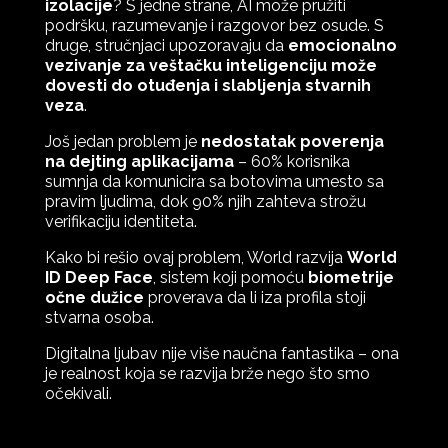
izolacije
? S jedne strane, AI može pružiti
podršku, razumevanje i razgovor bez osude. S
druge, stručnjaci upozoravaju da
emocionalno
vezivanje za veštačku inteligenciju može
dovesti do otuđenja i slabljenja stvarnih
veza
.
Još jedan problem je
nedostatak poverenja
na dejting aplikacijama
– 60% korisnika
sumnja da komunicira sa botovima umesto sa
pravim ljudima, dok 90% njih zahteva strožu
verifikaciju identiteta.
Kako bi rešio ovaj problem, World razvija
World
ID Deep Face
, sistem koji pomoću
biometrije
očne dužice
proverava da li iza profila stoji
stvarna osoba.
Digitalna ljubav nije više naučna fantastika – ona
je realnost koja se razvija brže nego što smo
očekivali.