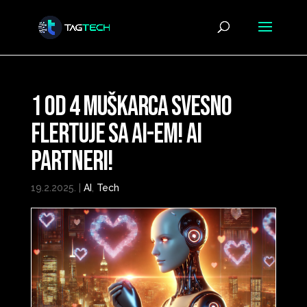
1 od 4 Muškarca Svesno
Flertuje sa AI-em! AI
Partneri!
19.2.2025.
|
AI
,
Tech