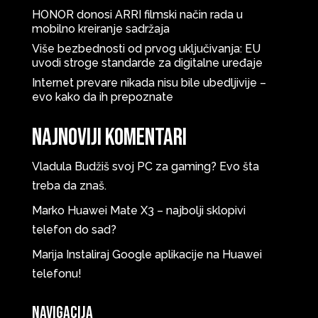
HONOR donosi ARRI filmski način rada u
mobilno kreiranje sadržaja
Više bezbednosti od prvog uključivanja: EU
uvodi stroge standarde za digitalne uređaje
Internet prevare nikada nisu bile ubedljivije –
evo kako da ih prepoznate
Najnoviji komentari
Vladula
Budžiš svoj PC za gaming? Evo šta
treba da znaš.
Marko
Huawei Mate X3 – najbolji sklopivi
telefon do sad?
Marija
Instaliraj Google aplikacije na Huawei
telefonu!
Navigacija