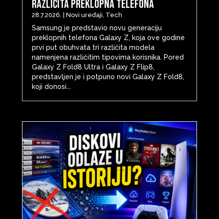
različita preklopna telefona
28.7.2026.
|
Novi uređaji
,
Tech
Samsung je predstavio novu generaciju
preklopnih telefona Galaxy Z, koja ove godine
prvi put obuhvata tri različita modela
namenjena različitim tipovima korisnika. Pored
Galaxy Z Fold8 Ultra i Galaxy Z Flip8,
predstavljen je i potpuno novi Galaxy Z Fold8,
koji donosi...