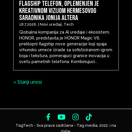
flagship telefon, oplemenjen je
kreativnom vizijom Hermesovog
saradnika Jonija Altera
18.7.2026.
|
Novi uređaji
,
Tech
Globalna kompanija za AI uređaje i ekosistem,
HONOR, predstavila je HONOR Magic V6,
preklopni flagship nove generacije koji spaja
vrhunsko umeće izrade sa sofisticiranom igrom
boja i tekstura, pomerajući granice inovacija u
svetu pametnih telefona. Kombinujući...
« Stariji unosi
TagTech - Sva prava zadržana - Tag media, 2022. i na
dalje.