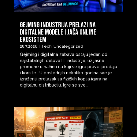
Gejming industrija prelazi na
digitalne modele i jača online
ekosistem
28.7.2026.
|
Tech
,
Uncategorized
Gejming i digitalna zabava ostaju jedan od
najstabilnijih delova IT industrije, uz jasne
promene u načinu na koji se igre prave, prodaju
i koriste. U poslednjih nekoliko godina sve je
izraženiji prelazak sa fizičkih kopija igara na
digitalnu distribuciju. Igre se sve...