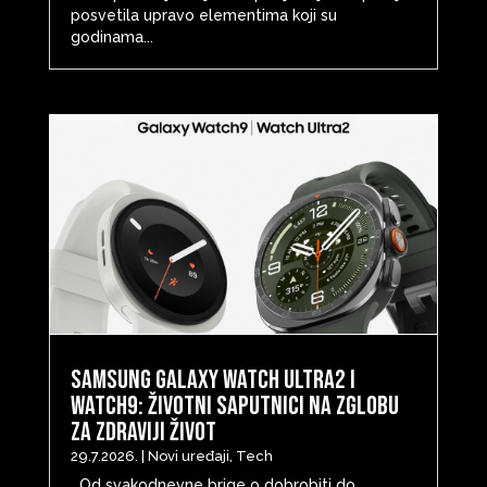
posvetila upravo elementima koji su
godinama...
Samsung Galaxy Watch Ultra2 i
Watch9: životni saputnici na zglobu
za zdraviji život
29.7.2026.
|
Novi uređaji
,
Tech
Od svakodnevne brige o dobrobiti do