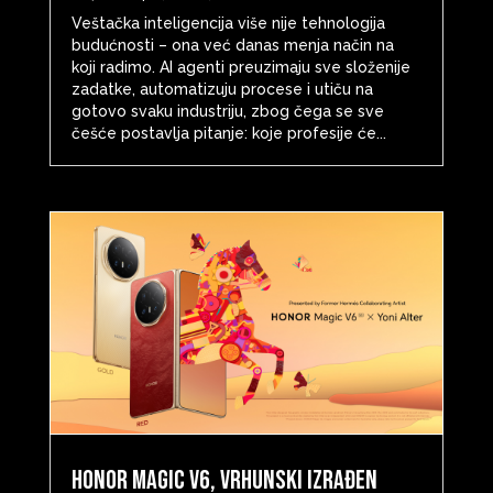
Veštačka inteligencija više nije tehnologija
budućnosti – ona već danas menja način na
koji radimo. AI agenti preuzimaju sve složenije
zadatke, automatizuju procese i utiču na
gotovo svaku industriju, zbog čega se sve
češće postavlja pitanje: koje profesije će...
HONOR Magic V6, vrhunski izrađen