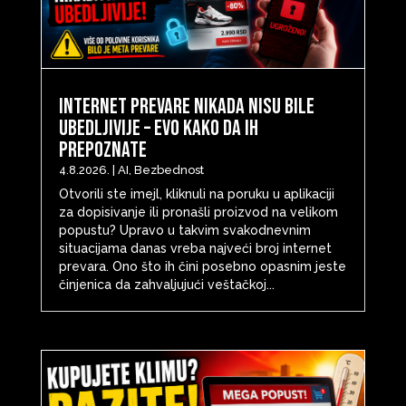
Internet prevare nikada nisu bile
ubedljivije – evo kako da ih
prepoznate
4.8.2026.
|
AI
,
Bezbednost
Otvorili ste imejl, kliknuli na poruku u aplikaciji
za dopisivanje ili pronašli proizvod na velikom
popustu? Upravo u takvim svakodnevnim
situacijama danas vreba najveći broj internet
prevara. Ono što ih čini posebno opasnim jeste
činjenica da zahvaljujući veštačkoj...