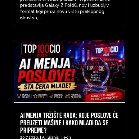
predstavlja Galaxy Z Fold8, nov i uzbudljiv
format koji pruža novu vrstu preklopnog
iskustva,...
AI menja tržište rada: Koje poslove će
preuzeti mašine i kako mladi da se
pripreme?
20.7.2026.
|
AI
,
Biznis
,
Tech