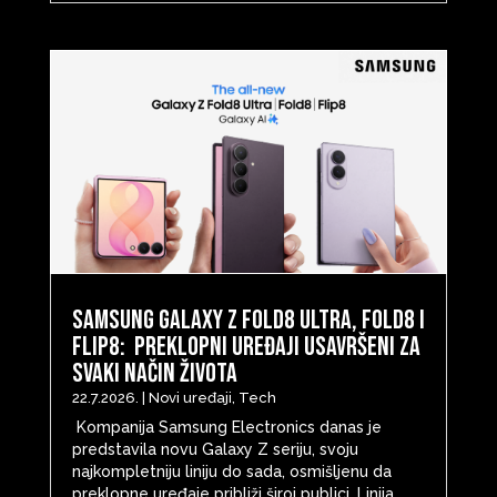
Samsung Galaxy Z Fold8 Ultra, Fold8 i
Flip8: Preklopni uređaji usavršeni za
svaki način života
22.7.2026.
|
Novi uređaji
,
Tech
Kompanija Samsung Electronics danas je
predstavila novu Galaxy Z seriju, svoju
najkompletniju liniju do sada, osmišljenu da
preklopne uređaje približi široj publici. Linija