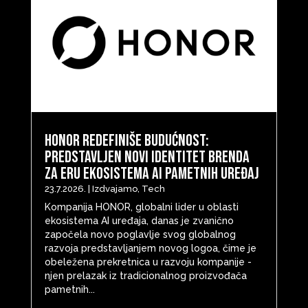
HONOR redefiniše budućnost:
predstavljen novi identitet brenda
za eru ekosistema AI pametnih uređaj
23.7.2026.
|
Izdvajamo
,
Tech
Kompanija HONOR, globalni lider u oblasti
ekosistema AI uređaja, danas je zvanično
započela novo poglavlje svog globalnog
razvoja predstavljanjem novog logoa, čime je
obeležena prekretnica u razvoju kompanije -
njen prelazak iz tradicionalnog proizvođača
pametnih...