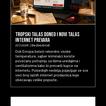
Tropski talas doneo i novi talas
internet prevara
27.7.2026.
|
Bezbednost
Dok Evropa beleži rekordno visoke
temperature, sajber kriminalci koriste
povećanu potražnju za klima-uređajima i
ventilatorima kako bi prevarili kupce na
internetu. Poslednjih nedelja pojavljuje se sve
veći broj lažnih internet prodavnica koje
obećavaju velike popuste...