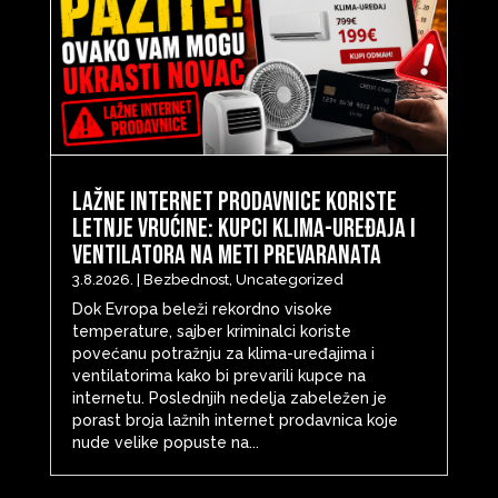
Lažne internet prodavnice koriste
letnje vrućine: Kupci klima-uređaja i
ventilatora na meti prevaranata
3.8.2026.
|
Bezbednost
,
Uncategorized
Dok Evropa beleži rekordno visoke
temperature, sajber kriminalci koriste
povećanu potražnju za klima-uređajima i
ventilatorima kako bi prevarili kupce na
internetu. Poslednjih nedelja zabeležen je
porast broja lažnih internet prodavnica koje
nude velike popuste na...