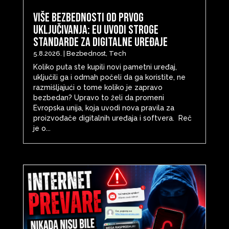
Više bezbednosti od prvog
uključivanja: EU uvodi stroge
standarde za digitalne uređaje
5.8.2026.
|
Bezbednost
,
Tech
Koliko puta ste kupili novi pametni uređaj,
uključili ga i odmah počeli da ga koristite, ne
razmišljajući o tome koliko je zapravo
bezbedan? Upravo to želi da promeni
Evropska unija, koja uvodi nova pravila za
proizvođače digitalnih uređaja i softvera. Reč
je o...