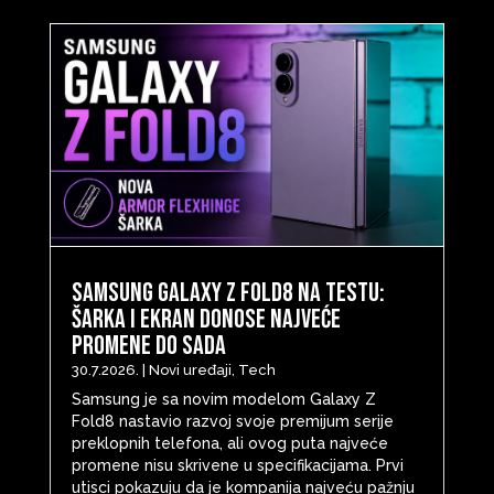
Samsung Galaxy Z Fold8 na testu:
šarka i ekran donose najveće
promene do sada
30.7.2026.
|
Novi uređaji
,
Tech
Samsung je sa novim modelom Galaxy Z
Fold8 nastavio razvoj svoje premijum serije
preklopnih telefona, ali ovog puta najveće
promene nisu skrivene u specifikacijama. Prvi
utisci pokazuju da je kompanija najveću pažnju