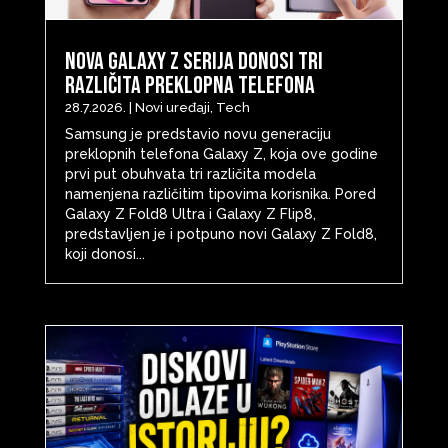
Nova Galaxy Z serija donosi tri
različita preklopna telefona
28.7.2026.
|
Novi uređaji
,
Tech
Samsung je predstavio novu generaciju
preklopnih telefona Galaxy Z, koja ove godine
prvi put obuhvata tri različita modela
namenjena različitim tipovima korisnika. Pored
Galaxy Z Fold8 Ultra i Galaxy Z Flip8,
predstavljen je i potpuno novi Galaxy Z Fold8,
koji donosi...