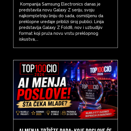
Kompanija Samsung Electronics danas je
predstavila novu Galaxy Z seriju, svoju
najkompletniju liniju do sada, osmišljenu da
preklopne uređaje približi široj publici. Linija
predstavlja Galaxy Z Fold8, nov i uzbudljiv
format koji pruža novu vrstu preklopnog
iskustva,...