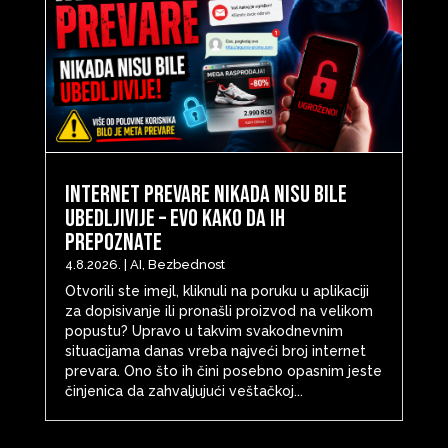
Internet prevare nikada nisu bile
ubedljivije – evo kako da ih
prepoznate
4.8.2026.
|
AI
,
Bezbednost
Otvorili ste imejl, kliknuli na poruku u aplikaciji
za dopisivanje ili pronašli proizvod na velikom
popustu? Upravo u takvim svakodnevnim
situacijama danas vreba najveći broj internet
prevara. Ono što ih čini posebno opasnim jeste
činjenica da zahvaljujući veštačkoj...