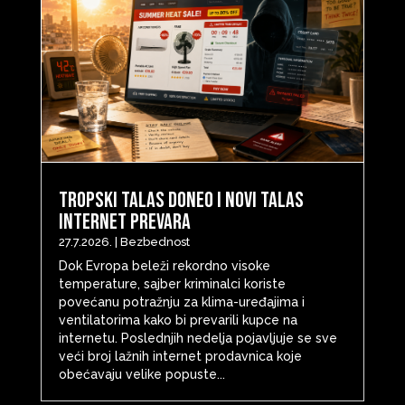
Tropski talas doneo i novi talas
internet prevara
27.7.2026.
|
Bezbednost
Dok Evropa beleži rekordno visoke
temperature, sajber kriminalci koriste
povećanu potražnju za klima-uređajima i
ventilatorima kako bi prevarili kupce na
internetu. Poslednjih nedelja pojavljuje se sve
veći broj lažnih internet prodavnica koje
obećavaju velike popuste...