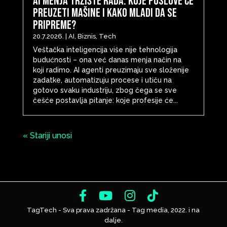
AI menja tržište rada: Koje poslove će
preuzeti mašine i kako mladi da se
pripreme?
20.7.2026.
|
AI
,
Biznis
,
Tech
Veštačka inteligencija više nije tehnologija
budućnosti – ona već danas menja način na
koji radimo. AI agenti preuzimaju sve složenije
zadatke, automatizuju procese i utiču na
gotovo svaku industriju, zbog čega se sve
češće postavlja pitanje: koje profesije će...
« Stariji unosi
TagTech - Sva prava zadržana - Tag media, 2022. i na
dalje.