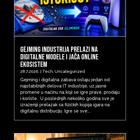
Gejming industrija prelazi na
digitalne modele i jača online
ekosistem
28.7.2026.
|
Tech
,
Uncategorized
Gejming i digitalna zabava ostaju jedan od
najstabilnijih delova IT industrije, uz jasne
promene u načinu na koji se igre prave, prodaju
i koriste. U poslednjih nekoliko godina sve je
izraženiji prelazak sa fizičkih kopija igara na
digitalnu distribuciju. Igre se sve...