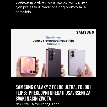
obeležena prekretnica u razvoju kompanije -
njen prelazak iz tradicionalnog proizvođača
pametnih...
Samsung Galaxy Z Fold8 Ultra, Fold8 i
Flip8: Preklopni uređaji usavršeni za
svaki način života
22.7.2026.
|
Novi uređaji
,
Tech