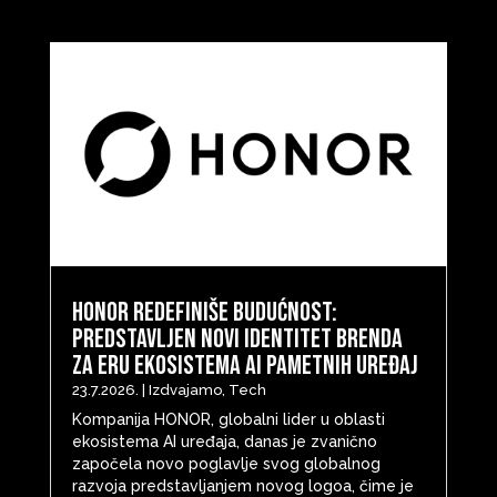
HONOR redefiniše budućnost:
predstavljen novi identitet brenda
za eru ekosistema AI pametnih uređaj
23.7.2026.
|
Izdvajamo
,
Tech
Kompanija HONOR, globalni lider u oblasti
ekosistema AI uređaja, danas je zvanično
započela novo poglavlje svog globalnog
razvoja predstavljanjem novog logoa, čime je