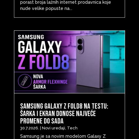
porast broja lažnih internet prodavnica koje
nude velike popuste na...
Samsung Galaxy Z Fold8 na testu:
šarka i ekran donose najveće
promene do sada
30.7.2026.
|
Novi uređaji
,
Tech
Samsung je sa novim modelom Galaxy Z