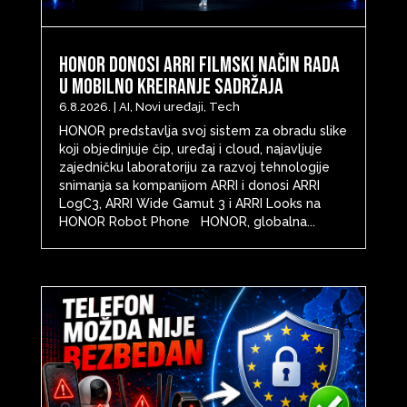
HONOR donosi ARRI filmski način rada
u mobilno kreiranje sadržaja
6.8.2026.
|
AI
,
Novi uređaji
,
Tech
HONOR predstavlja svoj sistem za obradu slike
koji objedinjuje čip, uređaj i cloud, najavljuje
zajedničku laboratoriju za razvoj tehnologije
snimanja sa kompanijom ARRI i donosi ARRI
LogC3, ARRI Wide Gamut 3 i ARRI Looks na
HONOR Robot Phone HONOR, globalna...