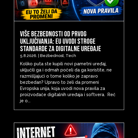
Više bezbednosti od prvog
uključivanja: EU uvodi stroge
standarde za digitalne uređaje
5.8.2026.
|
Bezbednost
,
Tech
Koliko puta ste kupili novi pametni uređaj,
uključili ga i odmah počeli da ga koristite, ne
razmišljajući o tome koliko je zapravo
bezbedan? Upravo to želi da promeni
Evropska unija, koja uvodi nova pravila za
proizvođače digitalnih uređaja i softvera. Reč
je o...