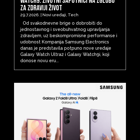
Watch9: životni saputnici na zglobu
za zdraviji život
29.7.2026.
|
Novi uređaji
,
Tech
Od svakodnevne brige o dobrobiti do
jednostavnog i sveobuhvatnog upravljanja
zdravljem, uz beskompromisne performanse i
udobnost Kompanija Samsung Electronics
danas je predstavila potpuno nove uređaje
Galaxy Watch Ultra2 i Galaxy Watch9i, koji
donose novu eru...