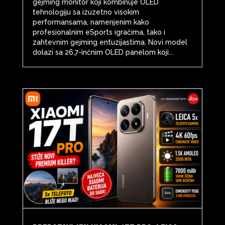
gejming monitor koji kombinuje OLED
tehnologiju sa izuzetno visokim
performansama, namenjenim kako
profesionalnim eSports igračima, tako i
zahtevnim gejming entuzijastima. Novi model
dolazi sa 26,7-inčnim OLED panelom koji...