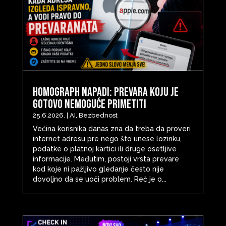
Homograph napadi: Prevara koju je
gotovo nemoguće primetiti
25.6.2026.
|
AI
,
Bezbednost
Većina korisnika danas zna da treba da proveri
internet adresu pre nego što unese lozinku,
podatke o platnoj kartici ili druge osetljive
informacije. Međutim, postoji vrsta prevare
kod koje ni pažljivo gledanje često nije
dovoljno da se uoči problem. Reč je o...