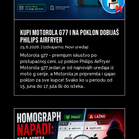
Kupi Motorola G77 i na poklon dobijaš
Philips AirFryer
25.6.2026.
|
Izdvajamo
,
Novi uređaji
Motorola g77 - premijum iskustvo po
pristupačnoj ceni, uz poklon Philips AirFryer
Motorola g77 jedan je od najnovijih uređaja iz
moto g serije, a Motorola je pripremila i sjajan
poklon za sve kupce! Svako ko u periodu od
15. juna do 17. jula (ili do isteka...