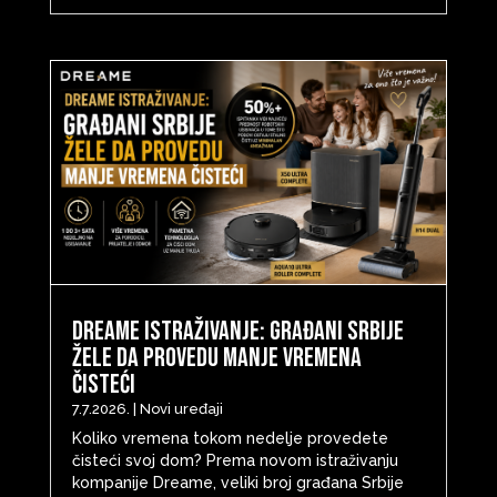
Dreame istraživanje: Građani Srbije
žele da provedu manje vremena
čisteći
7.7.2026.
|
Novi uređaji
Koliko vremena tokom nedelje provedete
čisteći svoj dom? Prema novom istraživanju
kompanije Dreame, veliki broj građana Srbije