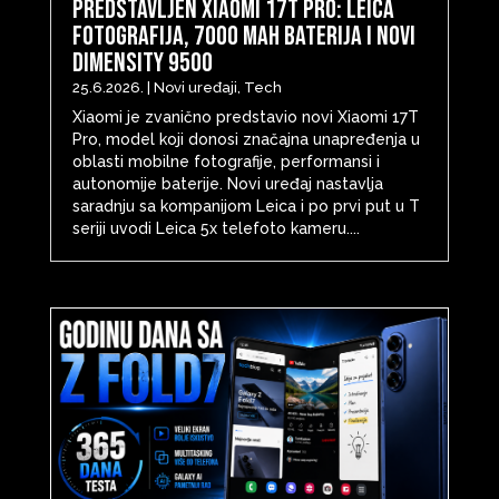
Predstavljen Xiaomi 17T Pro: Leica
fotografija, 7000 mAh baterija i novi
Dimensity 9500
25.6.2026.
|
Novi uređaji
,
Tech
Xiaomi je zvanično predstavio novi Xiaomi 17T
Pro, model koji donosi značajna unapređenja u
oblasti mobilne fotografije, performansi i
autonomije baterije. Novi uređaj nastavlja
saradnju sa kompanijom Leica i po prvi put u T
seriji uvodi Leica 5x telefoto kameru....