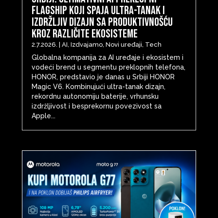
flagship koji spaja ultra-tanak i
izdržljiv dizajn sa produktivnošću
kroz različite ekosisteme
2.7.2026.
|
AI
,
Izdvajamo
,
Novi uređaji
,
Tech
Globalna kompanija za AI uređaje i ekosistem i
vodeći brend u segmentu preklopnih telefona,
HONOR, predstavio je danas u Srbiji HONOR
Magic V6. Kombinujući ultra-tanak dizajn,
rekordnu autonomiju baterije, vrhunsku
izdržljivost i besprekornu povezivost sa
Apple...