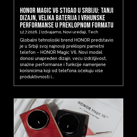
HONOR Magic V6 stigao u Srbiju: Tanji
dizajn, velika baterija i vrhunske
performanse u preklopnom formatu
12.7.2026.
|
Izdvajamo
,
Novi uređaji
,
Tech
Globalni tehnološki brend HONOR predstavio
je u Srbiji svoj najnoviji preklopni pametni
telefon – HONOR Magic V6. Novi model
donosi unapređen dizajn, veću izdržljivost,
snažne performanse i funkcije namenjene
korisnicima koji od telefona očekuju više
produktivnosti i...