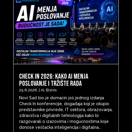
Check In 2026: Kako AI menja
poslovanje i tržište rada
25.6.2026.
|
AI
,
Biznis
Novi Sad bio je domaćin još jednog izdanja
Check In konferencije, događaja koji je okupio
predstavnike privrede, IT sektora, obrazovanja,
zdravstva i digitalnih tehnologija kako bi
razgovarali o izazovima i mogućnostima koje
donose veštačka inteligencija i digitalna...