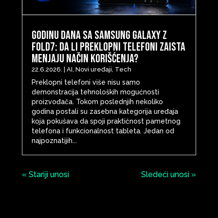
Godinu dana sa Samsung Galaxy Z
Fold7: Da li preklopni telefoni zaista
menjaju način korišćenja?
22.6.2026.
|
AI
,
Novi uređaji
,
Tech
Preklopni telefoni više nisu samo
demonstracija tehnoloških mogućnosti
proizvođača. Tokom poslednjih nekoliko
godina postali su zasebna kategorija uređaja
koja pokušava da spoji praktičnost pametnog
telefona i funkcionalnost tableta. Jedan od
najpoznatijih...
« Stariji unosi
Sledeći unosi »