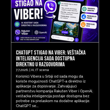
ChatGPT stigao na Viber: Veštačka
inteligencija sada dostupna
direktno u razgovorima
7.7.2026.
|
AI
,
IT scena
Korisnici Vibera u Srbiji od sada mogu da
koriste mogućnosti ChatGPT-a direktno iz
aplikacije za dopisivanje. Zahvaljujući
partnerstvu kompanija Rakuten Viber i OpenAI,
veštačka inteligencija postaje dostupna bez
potrebe za prelaskom na dodatne aplikacije.
ChatGPT se...