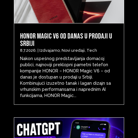
HONOR Magic V6 od danas u prodaji u
Srbiji
8.7.2026.
|
Izdvajamo
,
Novi uređaji
,
Tech
Nakon uspešnog predstavljanja domaćoj
publici, najnoviji preklopni pametni telefon
kompanije HONOR – HONOR Magic V6 – od
danas je dostupan u prodaji u Srbiji.
Kombinujući izuzetno tanak i lagan dizajn sa
vrhunskim performansama i naprednim AI
funkcijama, HONOR Magic...