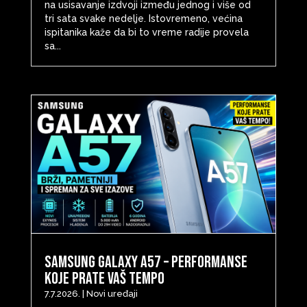
na usisavanje izdvoji između jednog i više od
tri sata svake nedelje. Istovremeno, većina
ispitanika kaže da bi to vreme radije provela
sa...
Samsung Galaxy A57 – Performanse
koje prate vaš tempo
7.7.2026.
|
Novi uređaji