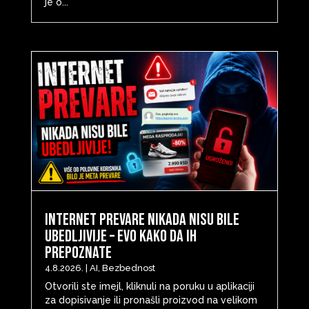
je o...
Internet prevare nikada nisu bile
ubedljivije – evo kako da ih
prepoznate
4.8.2026.
|
AI
,
Bezbednost
Otvorili ste imejl, kliknuli na poruku u aplikaciji
za dopisivanje ili pronašli proizvod na velikom