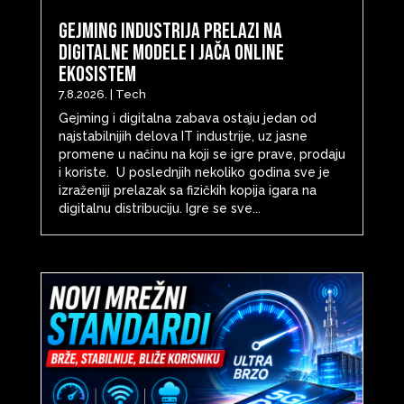
Gejming industrija prelazi na
digitalne modele i jača online
ekosistem
7.8.2026.
|
Tech
Gejming i digitalna zabava ostaju jedan od
najstabilnijih delova IT industrije, uz jasne
promene u načinu na koji se igre prave, prodaju
i koriste. U poslednjih nekoliko godina sve je
izraženiji prelazak sa fizičkih kopija igara na
digitalnu distribuciju. Igre se sve...