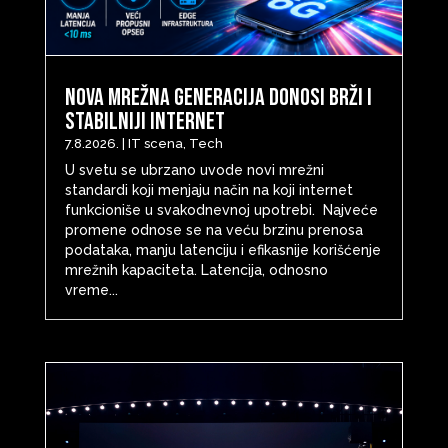
Nova mrežna generacija donosi brži i
stabilniji internet
7.8.2026.
|
IT scena
,
Tech
U svetu se ubrzano uvode novi mrežni
standardi koji menjaju način na koji internet
funkcioniše u svakodnevnoj upotrebi. Najveće
promene odnose se na veću brzinu prenosa
podataka, manju latenciju i efikasnije korišćenje
mrežnih kapaciteta. Latencija, odnosno
vreme...