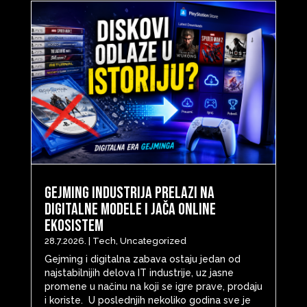
Gejming industrija prelazi na
digitalne modele i jača online
ekosistem
28.7.2026.
|
Tech
,
Uncategorized
Gejming i digitalna zabava ostaju jedan od
najstabilnijih delova IT industrije, uz jasne
promene u načinu na koji se igre prave, prodaju
i koriste. U poslednjih nekoliko godina sve je