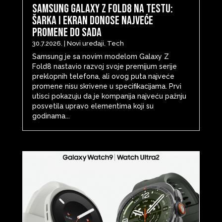
Samsung Galaxy Z Fold8 na testu:
šarka i ekran donose najveće
promene do sada
30.7.2026.
|
Novi uređaji
,
Tech
Samsung je sa novim modelom Galaxy Z
Fold8 nastavio razvoj svoje premijum serije
preklopnih telefona, ali ovog puta najveće
promene nisu skrivene u specifikacijama. Prvi
utisci pokazuju da je kompanija najveću pažnju
posvetila upravo elementima koji su
godinama...