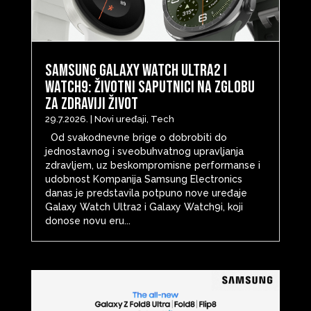
Samsung Galaxy Watch Ultra2 i
Watch9: životni saputnici na zglobu
za zdraviji život
29.7.2026.
|
Novi uređaji
,
Tech
Od svakodnevne brige o dobrobiti do
jednostavnog i sveobuhvatnog upravljanja
zdravljem, uz beskompromisne performanse i
udobnost Kompanija Samsung Electronics
danas je predstavila potpuno nove uređaje
Galaxy Watch Ultra2 i Galaxy Watch9i, koji
donose novu eru...