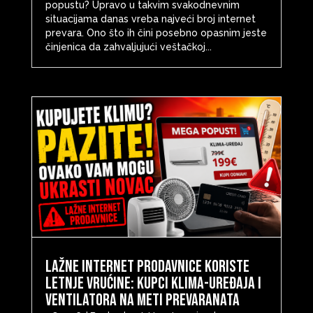
popustu? Upravo u takvim svakodnevnim
situacijama danas vreba najveći broj internet
prevara. Ono što ih čini posebno opasnim jeste
činjenica da zahvaljujući veštačkoj...
Lažne internet prodavnice koriste
letnje vrućine: Kupci klima-uređaja i
ventilatora na meti prevaranata