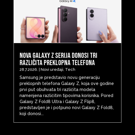
Nova Galaxy Z serija donosi tri
različita preklopna telefona
28.7.2026.
|
Novi uređaji
,
Tech
Samsung je predstavio novu generaciju
preklopnih telefona Galaxy Z, koja ove godine
prvi put obuhvata tri različita modela
namenjena različitim tipovima korisnika. Pored
Galaxy Z Fold8 Ultra i Galaxy Z Flip8,
predstavljen je i potpuno novi Galaxy Z Fold8,
koji donosi...