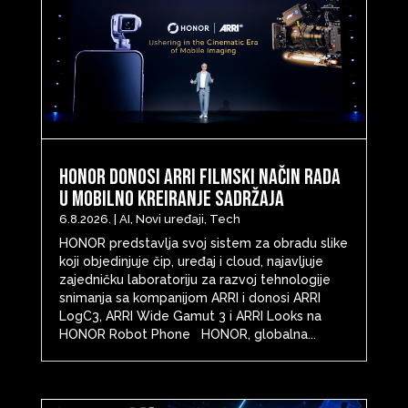
HONOR donosi ARRI filmski način rada
u mobilno kreiranje sadržaja
6.8.2026.
|
AI
,
Novi uređaji
,
Tech
HONOR predstavlja svoj sistem za obradu slike
koji objedinjuje čip, uređaj i cloud, najavljuje
zajedničku laboratoriju za razvoj tehnologije
snimanja sa kompanijom ARRI i donosi ARRI
LogC3, ARRI Wide Gamut 3 i ARRI Looks na
HONOR Robot Phone HONOR, globalna...