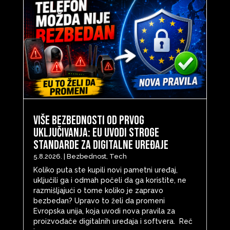
Više bezbednosti od prvog
uključivanja: EU uvodi stroge
standarde za digitalne uređaje
5.8.2026.
|
Bezbednost
,
Tech
Koliko puta ste kupili novi pametni uređaj,
uključili ga i odmah počeli da ga koristite, ne
razmišljajući o tome koliko je zapravo
bezbedan? Upravo to želi da promeni
Evropska unija, koja uvodi nova pravila za
proizvođače digitalnih uređaja i softvera. Reč