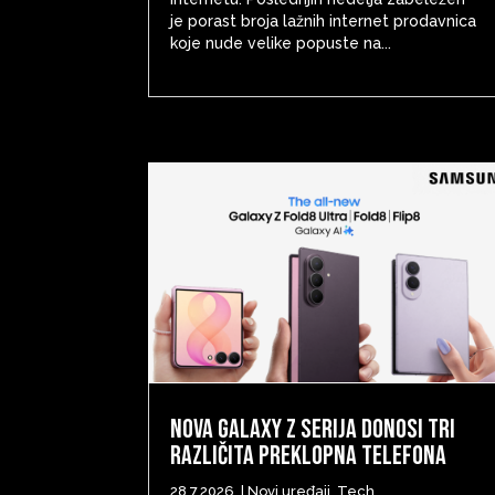
je porast broja lažnih internet prodavnica
koje nude velike popuste na...
Nova Galaxy Z serija donosi tri
različita preklopna telefona
28.7.2026.
|
Novi uređaji
,
Tech