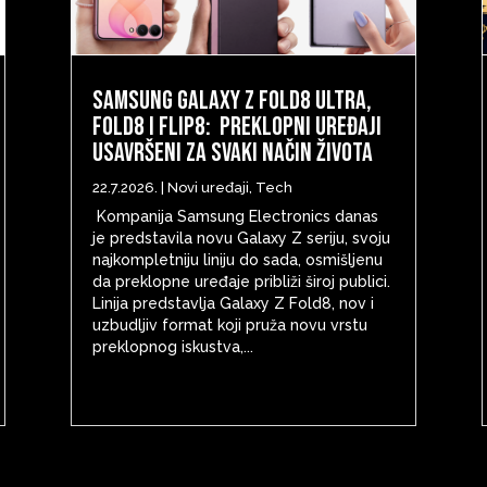
Samsung Galaxy Z Fold8 Ultra,
Fold8 i Flip8: Preklopni uređaji
usavršeni za svaki način života
22.7.2026.
|
Novi uređaji
,
Tech
Kompanija Samsung Electronics danas
je predstavila novu Galaxy Z seriju, svoju
najkompletniju liniju do sada, osmišljenu
da preklopne uređaje približi široj publici.
Linija predstavlja Galaxy Z Fold8, nov i
uzbudljiv format koji pruža novu vrstu
preklopnog iskustva,...