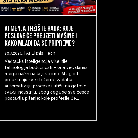
AI menja tržište rada: Koje
poslove će preuzeti mašine i
kako mladi da se pripreme?
20.7.2026.
|
AI
,
Biznis
,
Tech
Veštačka inteligencija više nije
tehnologija budućnosti – ona već danas
menja način na koji radimo. AI agenti
preuzimaju sve složenije zadatke,
automatizuju procese i utiču na gotovo
svaku industriju, zbog čega se sve češće
postavlja pitanje: koje profesije će...