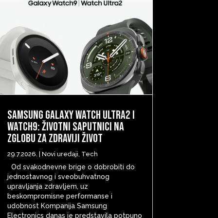
Samsung Galaxy Watch Ultra2 i
Watch9: životni saputnici na
zglobu za zdraviji život
29.7.2026.
|
Novi uređaji
,
Tech
Od svakodnevne brige o dobrobiti do
jednostavnog i sveobuhvatnog
upravljanja zdravljem, uz
beskompromisne performanse i
udobnost Kompanija Samsung
Electronics danas je predstavila potpuno