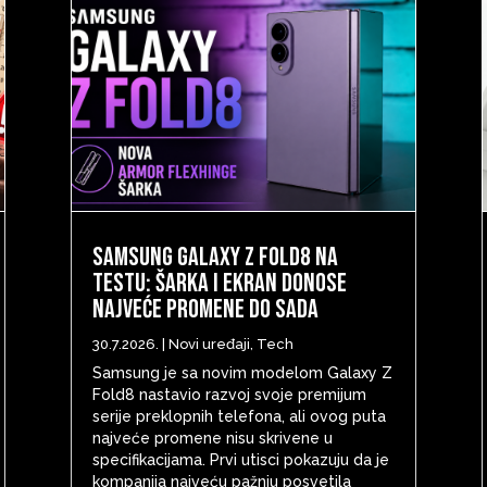
Samsung Galaxy Z Fold8 na
testu: šarka i ekran donose
najveće promene do sada
30.7.2026.
|
Novi uređaji
,
Tech
Samsung je sa novim modelom Galaxy Z
Fold8 nastavio razvoj svoje premijum
serije preklopnih telefona, ali ovog puta
najveće promene nisu skrivene u
specifikacijama. Prvi utisci pokazuju da je
kompanija najveću pažnju posvetila