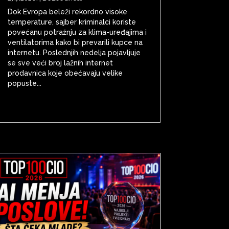
Dok Evropa beleži rekordno visoke
temperature, sajber kriminalci koriste
povećanu potražnju za klima-uređajima i
ventilatorima kako bi prevarili kupce na
internetu. Poslednjih nedelja pojavljuje
se sve veći broj lažnih internet
prodavnica koje obećavaju velike
popuste...