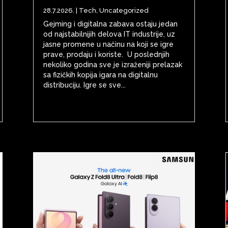
28.7.2026.
|
Tech
,
Uncategorized
Gejming i digitalna zabava ostaju jedan
od najstabilnijih delova IT industrije, uz
jasne promene u načinu na koji se igre
prave, prodaju i koriste. U poslednjih
nekoliko godina sve je izraženiji prelazak
sa fizičkih kopija igara na digitalnu
distribuciju. Igre se sve...