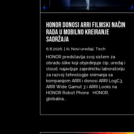
HONOR donosi ARRI filmski način
rada u mobilno kreiranje
sadržaja
6.8.2026.
|
AI
,
Novi uređaji
,
Tech
HONOR predstavlja svoj sistem za
obradu slike koji objedinjuje čip, uređaj i
cloud, najavljuje zajedničku laboratoriju
za razvoj tehnologije snimanja sa
kompanijom ARRI i donosi ARRI LogC3,
ARRI Wide Gamut 3 i ARRI Looks na
HONOR Robot Phone HONOR,
globalna...