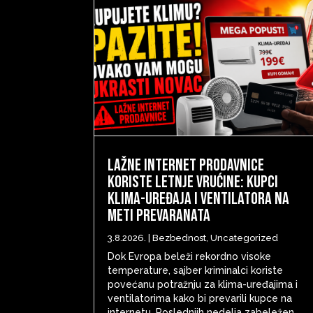
Lažne internet prodavnice
koriste letnje vrućine: Kupci
klima-uređaja i ventilatora na
meti prevaranata
3.8.2026.
|
Bezbednost
,
Uncategorized
Dok Evropa beleži rekordno visoke
temperature, sajber kriminalci koriste
povećanu potražnju za klima-uređajima i
ventilatorima kako bi prevarili kupce na
internetu. Poslednjih nedelja zabeležen