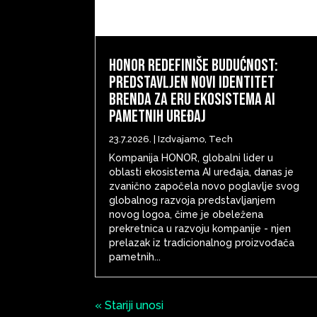
HONOR redefiniše budućnost:
predstavljen novi identitet
brenda za eru ekosistema AI
pametnih uređaj
23.7.2026.
|
Izdvajamo
,
Tech
Kompanija HONOR, globalni lider u
oblasti ekosistema AI uređaja, danas je
zvanično započela novo poglavlje svog
globalnog razvoja predstavljanjem
novog logoa, čime je obeležena
prekretnica u razvoju kompanije - njen
prelazak iz tradicionalnog proizvođača
pametnih...
« Stariji unosi