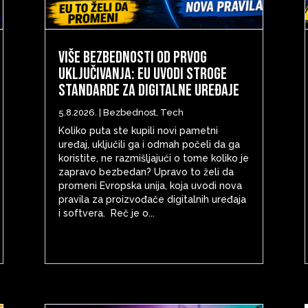
Više bezbednosti od prvog
uključivanja: EU uvodi stroge
standarde za digitalne uređaje
5.8.2026.
|
Bezbednost
,
Tech
Koliko puta ste kupili novi pametni
uređaj, uključili ga i odmah počeli da ga
koristite, ne razmišljajući o tome koliko je
zapravo bezbedan? Upravo to želi da
promeni Evropska unija, koja uvodi nova
pravila za proizvođače digitalnih uređaja
i softvera. Reč je o...