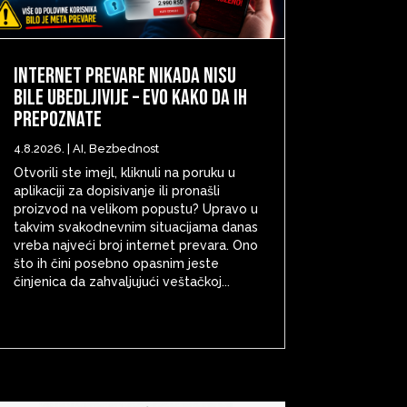
Internet prevare nikada nisu
bile ubedljivije – evo kako da ih
prepoznate
4.8.2026.
|
AI
,
Bezbednost
Otvorili ste imejl, kliknuli na poruku u
aplikaciji za dopisivanje ili pronašli
proizvod na velikom popustu? Upravo u
takvim svakodnevnim situacijama danas
vreba najveći broj internet prevara. Ono
što ih čini posebno opasnim jeste
činjenica da zahvaljujući veštačkoj...