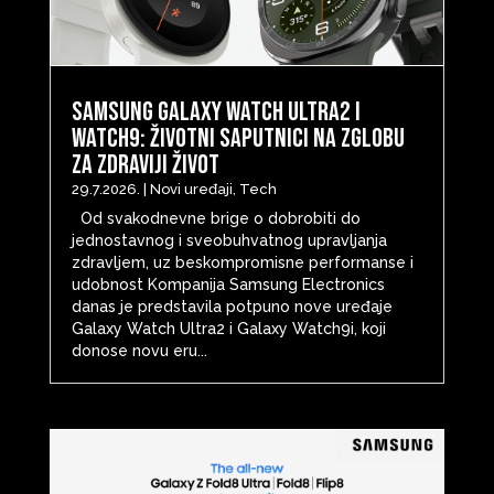
Samsung Galaxy Watch Ultra2 i
Watch9: životni saputnici na zglobu
za zdraviji život
29.7.2026.
|
Novi uređaji
,
Tech
Od svakodnevne brige o dobrobiti do
jednostavnog i sveobuhvatnog upravljanja
zdravljem, uz beskompromisne performanse i
udobnost Kompanija Samsung Electronics
danas je predstavila potpuno nove uređaje
Galaxy Watch Ultra2 i Galaxy Watch9i, koji
donose novu eru...