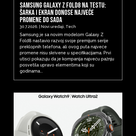
Samsung Galaxy Z Fold8 na testu:
šarka i ekran donose najveće
promene do sada
30.7.2026.
|
Novi uređaji
,
Tech
Samsung je sa novim modelom Galaxy Z
Fold8 nastavio razvoj svoje premijum serije
preklopnih telefona, ali ovog puta najveće
promene nisu skrivene u specifikacijama. Prvi
utisci pokazuju da je kompanija najveću pažnju
posvetila upravo elementima koji su
godinama...