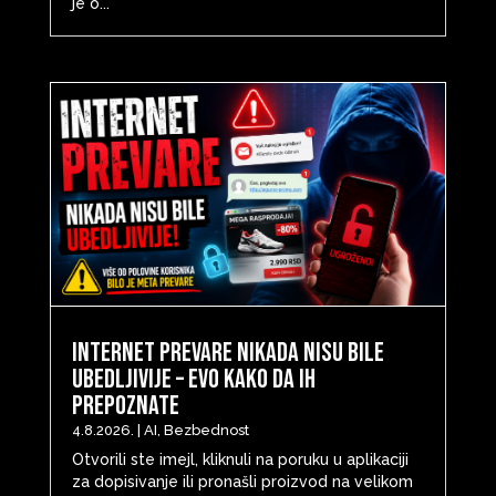
je o...
Internet prevare nikada nisu bile
ubedljivije – evo kako da ih
prepoznate
4.8.2026.
|
AI
,
Bezbednost
Otvorili ste imejl, kliknuli na poruku u aplikaciji
za dopisivanje ili pronašli proizvod na velikom