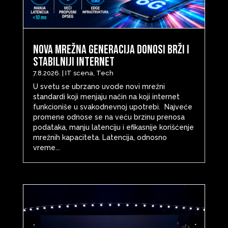
Nova mrežna generacija donosi brži i
stabilniji internet
7.8.2026.
|
IT scena
,
Tech
U svetu se ubrzano uvode novi mrežni
standardi koji menjaju način na koji internet
funkcioniše u svakodnevnoj upotrebi. Najveće
promene odnose se na veću brzinu prenosa
podataka, manju latenciju i efikasnije korišćenje
mrežnih kapaciteta. Latencija, odnosno
vreme...