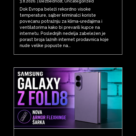
3.8.2026.
|
Bezbednost
,
Uncategorized
Dok Evropa beleži rekordno visoke
temperature, sajber kriminalci koriste
povećanu potražnju za klima-uređajima i
ventilatorima kako bi prevarili kupce na
internetu. Poslednjih nedelja zabeležen je
porast broja lažnih internet prodavnica koje
nude velike popuste na...