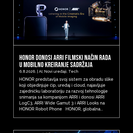
HONOR donosi ARRI filmski način rada
u mobilno kreiranje sadržaja
6.8.2026.
|
AI
,
Novi uređaji
,
Tech
HONOR predstavlja svoj sistem za obradu slike
koji objedinjuje čip, uređaj i cloud, najavljuje
zajedničku laboratoriju za razvoj tehnologije
snimanja sa kompanijom ARRI i donosi ARRI
LogC3, ARRI Wide Gamut 3 i ARRI Looks na
HONOR Robot Phone HONOR, globalna...