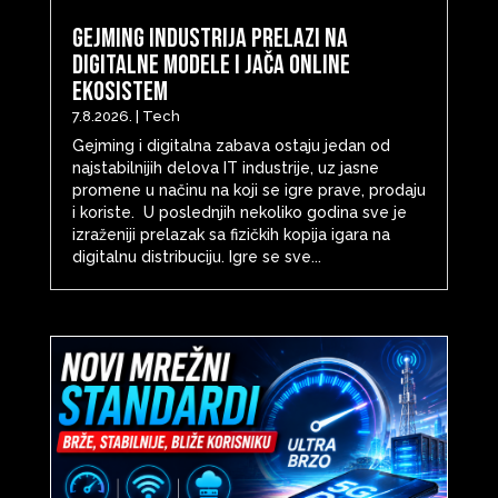
Gejming industrija prelazi na
digitalne modele i jača online
ekosistem
7.8.2026.
|
Tech
Gejming i digitalna zabava ostaju jedan od
najstabilnijih delova IT industrije, uz jasne
promene u načinu na koji se igre prave, prodaju
i koriste. U poslednjih nekoliko godina sve je
izraženiji prelazak sa fizičkih kopija igara na
digitalnu distribuciju. Igre se sve...