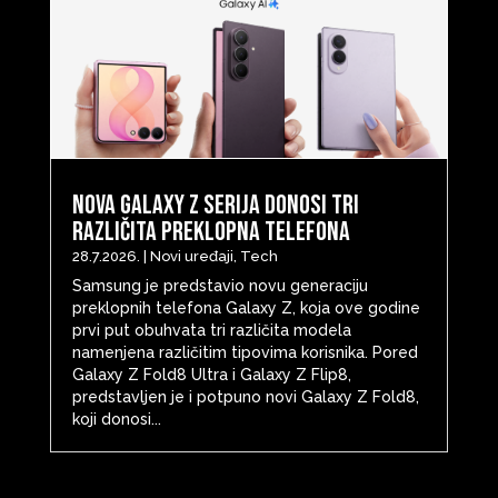
Nova Galaxy Z serija donosi tri
različita preklopna telefona
28.7.2026.
|
Novi uređaji
,
Tech
Samsung je predstavio novu generaciju
preklopnih telefona Galaxy Z, koja ove godine
prvi put obuhvata tri različita modela
namenjena različitim tipovima korisnika. Pored
Galaxy Z Fold8 Ultra i Galaxy Z Flip8,
predstavljen je i potpuno novi Galaxy Z Fold8,
koji donosi...