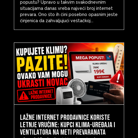
popustu? Upravo u takvim svakodnevnim
situacijama danas vreba najveći broj internet
prevara. Ono što ih čini posebno opasnim jeste
činjenica da zahvaljujući veštačkoj...
Lažne internet prodavnice koriste
letnje vrućine: Kupci klima-uređaja i
ventilatora na meti prevaranata