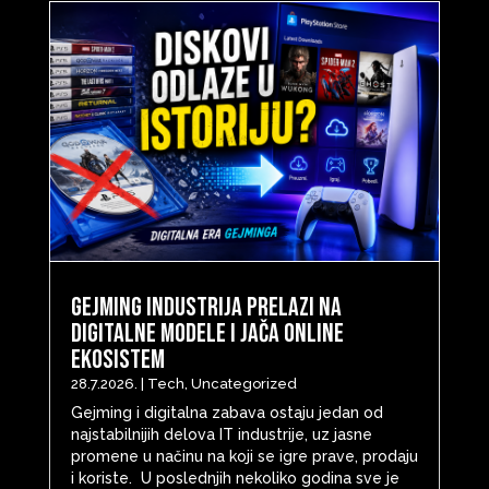
Gejming industrija prelazi na
digitalne modele i jača online
ekosistem
28.7.2026.
|
Tech
,
Uncategorized
Gejming i digitalna zabava ostaju jedan od
najstabilnijih delova IT industrije, uz jasne
promene u načinu na koji se igre prave, prodaju
i koriste. U poslednjih nekoliko godina sve je