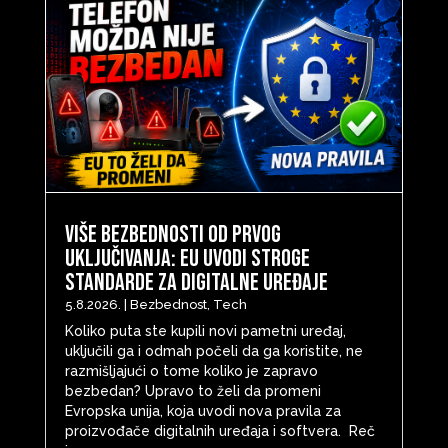
Više bezbednosti od prvog
uključivanja: EU uvodi stroge
standarde za digitalne uređaje
5.8.2026.
|
Bezbednost
,
Tech
Koliko puta ste kupili novi pametni uređaj,
uključili ga i odmah počeli da ga koristite, ne
razmišljajući o tome koliko je zapravo
bezbedan? Upravo to želi da promeni
Evropska unija, koja uvodi nova pravila za
proizvođače digitalnih uređaja i softvera. Reč