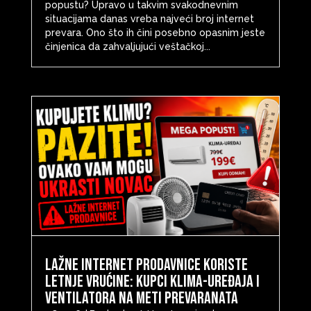
popustu? Upravo u takvim svakodnevnim
situacijama danas vreba najveći broj internet
prevara. Ono što ih čini posebno opasnim jeste
činjenica da zahvaljujući veštačkoj...
Lažne internet prodavnice koriste
letnje vrućine: Kupci klima-uređaja i
ventilatora na meti prevaranata