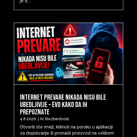
je o...
Internet prevare nikada nisu bile
ubedljivije – evo kako da ih
prepoznate
4.8.2026.
|
AI
,
Bezbednost
Otvorili ste imejl, kliknuli na poruku u aplikaciji
za dopisivanje ili pronašli proizvod na velikom