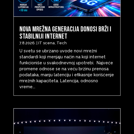
Nova mrežna generacija donosi brži i
stabilniji internet
7.8.2026.
|
IT scena
,
Tech
U svetu se ubrzano uvode novi mrežni
standardi koji menjaju način na koji internet
funkcioniše u svakodnevnoj upotrebi. Najveće
promene odnose se na veću brzinu prenosa
podataka, manju latenciju i efikasnije korišćenje
mrežnih kapaciteta. Latencija, odnosno
vreme...