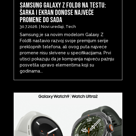
Samsung Galaxy Z Fold8 na testu:
šarka i ekran donose najveće
promene do sada
30.7.2026.
|
Novi uređaji
,
Tech
Samsung je sa novim modelom Galaxy Z
Fold8 nastavio razvoj svoje premijum serije
preklopnih telefona, ali ovog puta najveće
promene nisu skrivene u specifikacijama. Prvi
utisci pokazuju da je kompanija najveću pažnju
posvetila upravo elementima koji su
godinama...