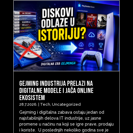
Gejming industrija prelazi na
digitalne modele i jača online
ekosistem
28.7.2026.
|
Tech
,
Uncategorized
Gejming i digitalna zabava ostaju jedan od
najstabilnijih delova IT industrije, uz jasne
promene u načinu na koji se igre prave, prodaju
i koriste. U poslednjih nekoliko godina sve je