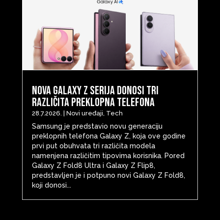
Nova Galaxy Z serija donosi tri
različita preklopna telefona
28.7.2026.
|
Novi uređaji
,
Tech
Samsung je predstavio novu generaciju
preklopnih telefona Galaxy Z, koja ove godine
prvi put obuhvata tri različita modela
namenjena različitim tipovima korisnika. Pored
Galaxy Z Fold8 Ultra i Galaxy Z Flip8,
predstavljen je i potpuno novi Galaxy Z Fold8,
koji donosi...