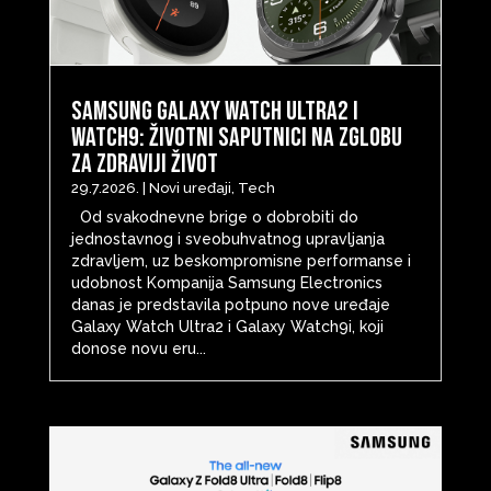
Samsung Galaxy Watch Ultra2 i
Watch9: životni saputnici na zglobu
za zdraviji život
29.7.2026.
|
Novi uređaji
,
Tech
Od svakodnevne brige o dobrobiti do
jednostavnog i sveobuhvatnog upravljanja
zdravljem, uz beskompromisne performanse i
udobnost Kompanija Samsung Electronics
danas je predstavila potpuno nove uređaje
Galaxy Watch Ultra2 i Galaxy Watch9i, koji
donose novu eru...