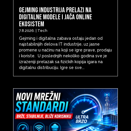
Gejming industrija prelazi na
digitalne modele i jača online
ekosistem
7.8.2026.
|
Tech
Gejming i digitalna zabava ostaju jedan od
najstabilnijih delova IT industrije, uz jasne
promene u načinu na koji se igre prave, prodaju
i koriste. U poslednjih nekoliko godina sve je
izraženiji prelazak sa fizičkih kopija igara na
digitalnu distribuciju. Igre se sve...