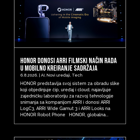
HONOR donosi ARRI filmski način rada
u mobilno kreiranje sadržaja
6.8.2026.
|
AI
,
Novi uređaji
,
Tech
HONOR predstavlja svoj sistem za obradu slike
koji objedinjuje čip, uređaj i cloud, najavljuje
zajedničku laboratoriju za razvoj tehnologije
snimanja sa kompanijom ARRI i donosi ARRI
LogC3, ARRI Wide Gamut 3 i ARRI Looks na
HONOR Robot Phone HONOR, globalna...