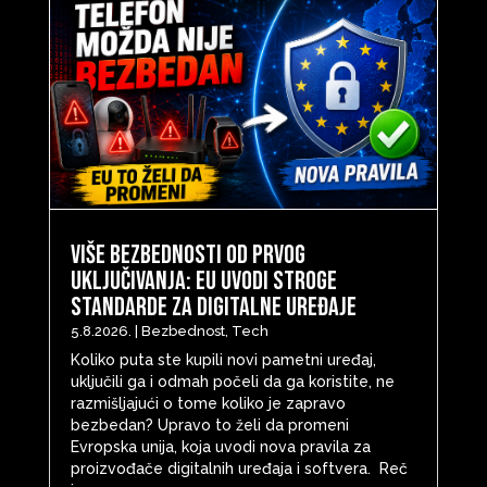
Više bezbednosti od prvog
uključivanja: EU uvodi stroge
standarde za digitalne uređaje
5.8.2026.
|
Bezbednost
,
Tech
Koliko puta ste kupili novi pametni uređaj,
uključili ga i odmah počeli da ga koristite, ne
razmišljajući o tome koliko je zapravo
bezbedan? Upravo to želi da promeni
Evropska unija, koja uvodi nova pravila za
proizvođače digitalnih uređaja i softvera. Reč