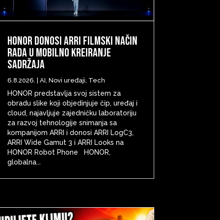
HONOR donosi ARRI filmski način
rada u mobilno kreiranje
sadržaja
6.8.2026.
|
AI
,
Novi uređaji
,
Tech
HONOR predstavlja svoj sistem za
obradu slike koji objedinjuje čip, uređaj i
cloud, najavljuje zajedničku laboratoriju
za razvoj tehnologije snimanja sa
kompanijom ARRI i donosi ARRI LogC3,
ARRI Wide Gamut 3 i ARRI Looks na
HONOR Robot Phone HONOR,
globalna...