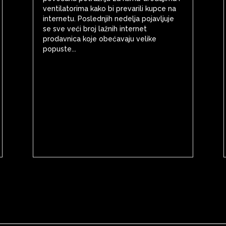
ventilatorima kako bi prevarili kupce na
internetu. Poslednjih nedelja pojavljuje
se sve veći broj lažnih internet
prodavnica koje obećavaju velike
popuste...