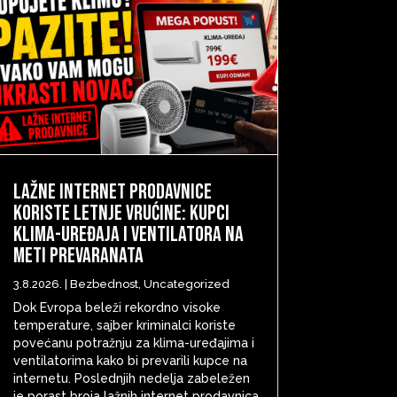
Lažne internet prodavnice
koriste letnje vrućine: Kupci
klima-uređaja i ventilatora na
meti prevaranata
3.8.2026.
|
Bezbednost
,
Uncategorized
Dok Evropa beleži rekordno visoke
temperature, sajber kriminalci koriste
povećanu potražnju za klima-uređajima i
ventilatorima kako bi prevarili kupce na
internetu. Poslednjih nedelja zabeležen
je porast broja lažnih internet prodavnica