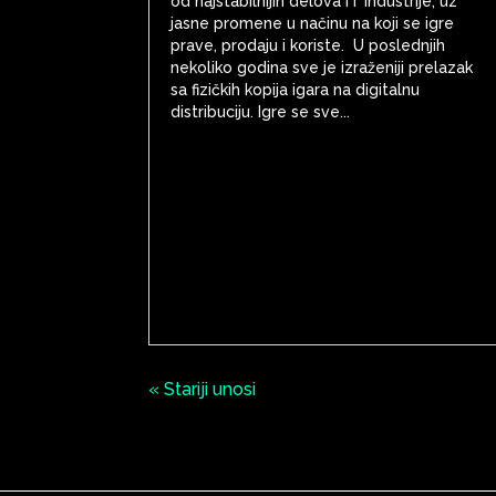
od najstabilnijih delova IT industrije, uz
jasne promene u načinu na koji se igre
prave, prodaju i koriste. U poslednjih
nekoliko godina sve je izraženiji prelazak
sa fizičkih kopija igara na digitalnu
distribuciju. Igre se sve...
« Stariji unosi