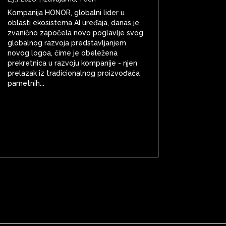
Kompanija HONOR, globalni lider u
oblasti ekosistema AI uređaja, danas je
zvanično započela novo poglavlje svog
globalnog razvoja predstavljanjem
novog logoa, čime je obeležena
prekretnica u razvoju kompanije - njen
prelazak iz tradicionalnog proizvođača
pametnih...