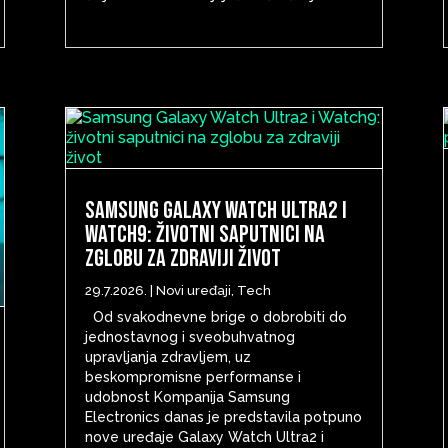
Samsung Galaxy Watch Ultra2 i
Watch9: životni saputnici na
zglobu za zdraviji život
29.7.2026.
|
Novi uređaji
,
Tech
Od svakodnevne brige o dobrobiti do
jednostavnog i sveobuhvatnog
upravljanja zdravljem, uz
beskompromisne performanse i
udobnost Kompanija Samsung
Electronics danas je predstavila potpuno
nove uređaje Galaxy Watch Ultra2 i