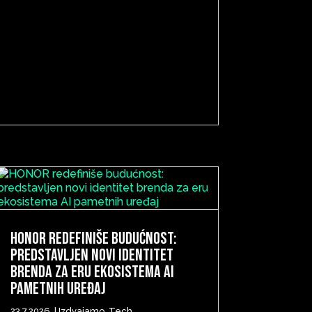
HONOR redefiniše budućnost:
predstavljen novi identitet
brenda za eru ekosistema AI
pametnih uređaj
23.7.2026.
|
Izdvajamo
,
Tech