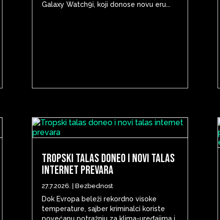
Galaxy Watch9i, koji donose novu eru...
Tropski talas doneo i novi talas
internet prevara
27.7.2026.
|
Bezbednost
Dok Evropa beleži rekordno visoke
temperature, sajber kriminalci koriste
povećanu potražnju za klima-uređajima i