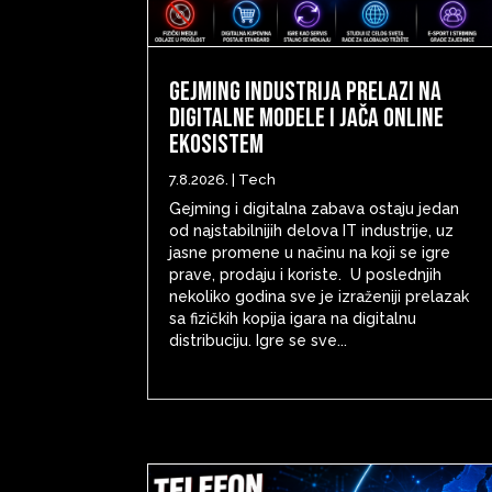
Gejming industrija prelazi na
digitalne modele i jača online
ekosistem
7.8.2026.
|
Tech
Gejming i digitalna zabava ostaju jedan
od najstabilnijih delova IT industrije, uz
jasne promene u načinu na koji se igre
prave, prodaju i koriste. U poslednjih
nekoliko godina sve je izraženiji prelazak
sa fizičkih kopija igara na digitalnu
distribuciju. Igre se sve...