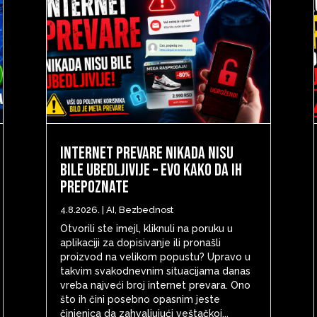
Internet prevare nikada nisu
bile ubedljivije – evo kako da ih
prepoznate
4.8.2026.
|
AI
,
Bezbednost
Otvorili ste imejl, kliknuli na poruku u
aplikaciji za dopisivanje ili pronašli
proizvod na velikom popustu? Upravo u
takvim svakodnevnim situacijama danas
vreba najveći broj internet prevara. Ono
što ih čini posebno opasnim jeste
činjenica da zahvaljujući veštačkoj...