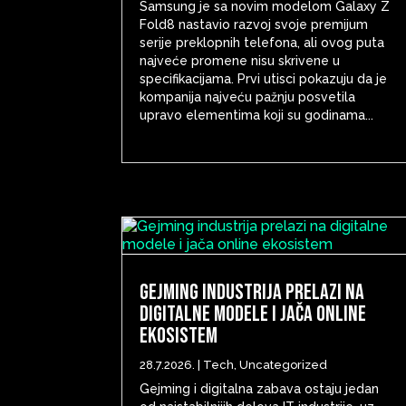
Samsung je sa novim modelom Galaxy Z
Fold8 nastavio razvoj svoje premijum
serije preklopnih telefona, ali ovog puta
najveće promene nisu skrivene u
specifikacijama. Prvi utisci pokazuju da je
kompanija najveću pažnju posvetila
upravo elementima koji su godinama...
Gejming industrija prelazi na
digitalne modele i jača online
ekosistem
28.7.2026.
|
Tech
,
Uncategorized
Gejming i digitalna zabava ostaju jedan