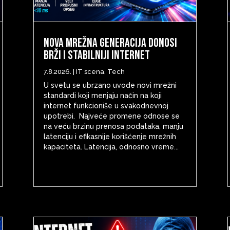
Nova mrežna generacija donosi
brži i stabilniji internet
7.8.2026.
|
IT scena
,
Tech
U svetu se ubrzano uvode novi mrežni
standardi koji menjaju način na koji
internet funkcioniše u svakodnevnoj
upotrebi. Najveće promene odnose se
na veću brzinu prenosa podataka, manju
latenciju i efikasnije korišćenje mrežnih
kapaciteta. Latencija, odnosno vreme...