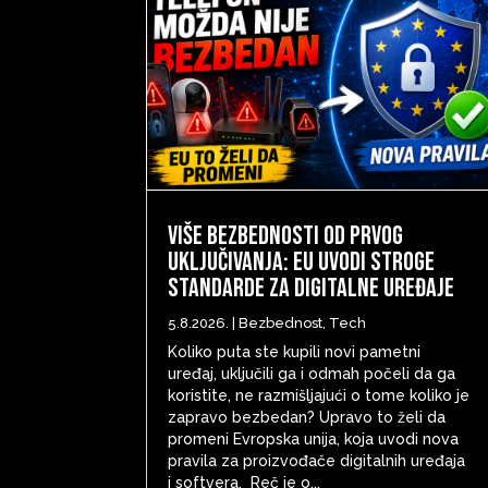
Više bezbednosti od prvog
uključivanja: EU uvodi stroge
standarde za digitalne uređaje
5.8.2026.
|
Bezbednost
,
Tech
Koliko puta ste kupili novi pametni
uređaj, uključili ga i odmah počeli da ga
koristite, ne razmišljajući o tome koliko je
zapravo bezbedan? Upravo to želi da
promeni Evropska unija, koja uvodi nova
pravila za proizvođače digitalnih uređaja
i softvera. Reč je o...