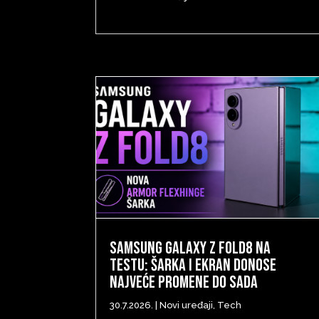
Samsung Galaxy Z Fold8 na
testu: šarka i ekran donose
najveće promene do sada
30.7.2026.
|
Novi uređaji
,
Tech