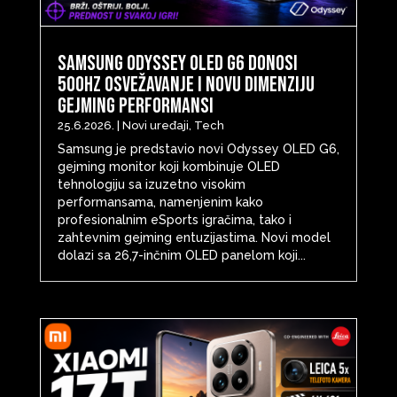
Samsung Odyssey OLED G6 donosi
500Hz osvežavanje i novu dimenziju
gejming performansi
25.6.2026.
|
Novi uređaji
,
Tech
Samsung je predstavio novi Odyssey OLED G6,
gejming monitor koji kombinuje OLED
tehnologiju sa izuzetno visokim
performansama, namenjenim kako
profesionalnim eSports igračima, tako i
zahtevnim gejming entuzijastima. Novi model
dolazi sa 26,7-inčnim OLED panelom koji...