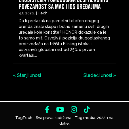
povezanost sa Mac i iOS uređajima
4.6.2026.
|
Tech
Da li prelazak na pametni telefon drugog
brenda znači skupu i bolnu zamenu svih drugih
uređaja koje koristite? HONOR dokazuje da je
to samo mit. Osvojivši poziciju drugoplasiranog
proizvođača na tržištu Bliskog istoka i
ostvarivši globalni rast od 25% u prvom
kvartalu...
« Stariji unosi
Sledeći unosi »
TagTech - Sva prava zadržana - Tag media, 2022. i na
dalje.