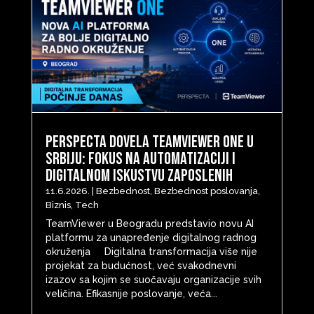
Perspecta dovela TeamViewer ONE u
Srbiju: Fokus na automatizaciji i
digitalnom iskustvu zaposlenih
11.6.2026.
|
Bezbednost
,
Bezbednost poslovanja
,
Biznis
,
Tech
TeamViewer u Beogradu predstavio novu AI
platformu za unapređenje digitalnog radnog
okruženja Digitalna transformacija više nije
projekat za budućnost, već svakodnevni
izazov sa kojim se suočavaju organizacije svih
veličina. Efikasnije poslovanje, veća...