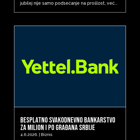
jubilej nije samo podsećanje na prošlost, već...
Besplatno svakodnevno bankarstvo
za milion i po građana Srbije
4.6.2026.
|
Biznis