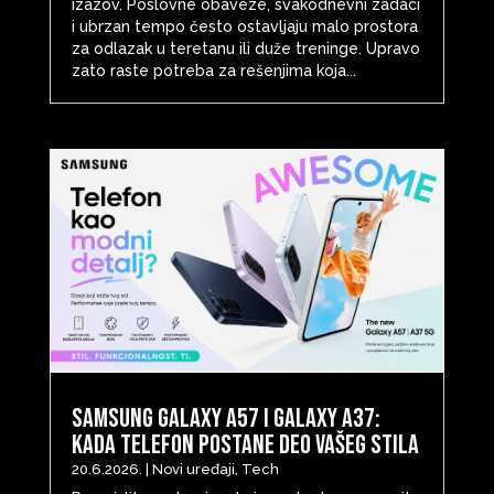
izazov. Poslovne obaveze, svakodnevni zadaci
i ubrzan tempo često ostavljaju malo prostora
za odlazak u teretanu ili duže treninge. Upravo
zato raste potreba za rešenjima koja...
Samsung Galaxy A57 i Galaxy A37:
Kada telefon postane deo vašeg stila
20.6.2026.
|
Novi uređaji
,
Tech