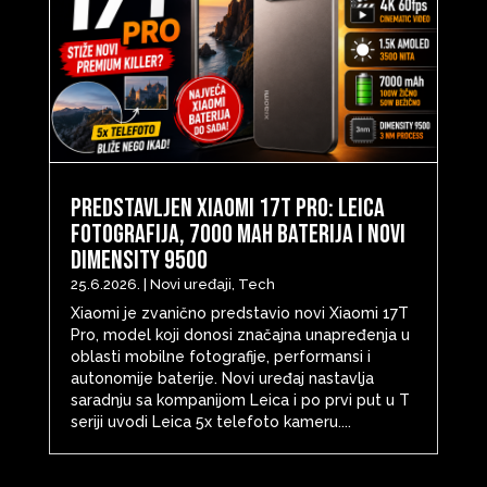
Predstavljen Xiaomi 17T Pro: Leica
fotografija, 7000 mAh baterija i novi
Dimensity 9500
25.6.2026.
|
Novi uređaji
,
Tech
Xiaomi je zvanično predstavio novi Xiaomi 17T
Pro, model koji donosi značajna unapređenja u
oblasti mobilne fotografije, performansi i
autonomije baterije. Novi uređaj nastavlja
saradnju sa kompanijom Leica i po prvi put u T
seriji uvodi Leica 5x telefoto kameru....