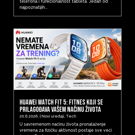
telefona i funkcionalnost tableta. Jedan od
najpoznatijih...
Huawei Watch Fit 5: Fitnes koji se
prilagođava vašem načinu života
20.6.2026.
|
Novi uređaji
,
Tech
U savremenom načinu života pronalaženje
vremena za fizičku aktivnost postaje sve veći