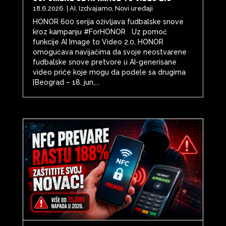
18.6.2026.
|
AI
,
Izdvajamo
,
Novi uređaji
HONOR 600 serija oživljava fudbalske snove
kroz kampanju #ForHONOR Uz pomoć
funkcije AI Image to Video 2.0, HONOR
omogućava navijačima da svoje neostvarene
fudbalske snove pretvore u AI-generisane
video priče koje mogu da podele sa drugima
[Beograd – 18. jun,...