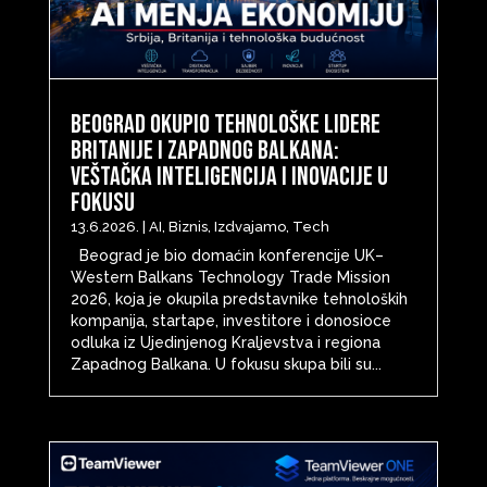
Beograd okupio tehnološke lidere
Britanije i Zapadnog Balkana:
Veštačka inteligencija i inovacije u
fokusu
13.6.2026.
|
AI
,
Biznis
,
Izdvajamo
,
Tech
Beograd je bio domaćin konferencije UK–
Western Balkans Technology Trade Mission
2026, koja je okupila predstavnike tehnoloških
kompanija, startape, investitore i donosioce
odluka iz Ujedinjenog Kraljevstva i regiona
Zapadnog Balkana. U fokusu skupa bili su...