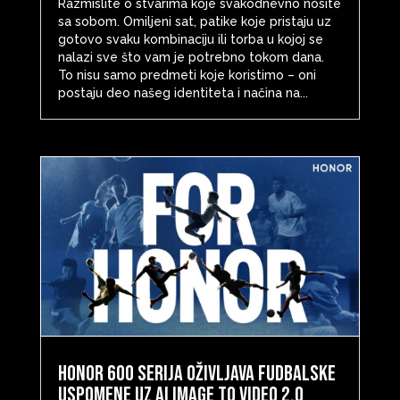
Razmislite o stvarima koje svakodnevno nosite
sa sobom. Omiljeni sat, patike koje pristaju uz
gotovo svaku kombinaciju ili torba u kojoj se
nalazi sve što vam je potrebno tokom dana.
To nisu samo predmeti koje koristimo – oni
postaju deo našeg identiteta i načina na...
HONOR 600 serija oživljava fudbalske
uspomene uz AI Image to Video 2.0