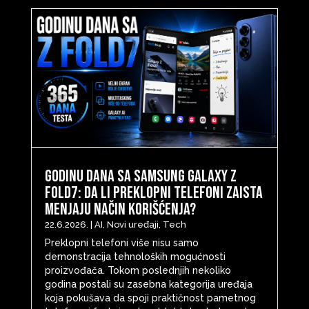
Godinu dana sa Samsung Galaxy Z
Fold7: Da li preklopni telefoni zaista
menjaju način korišćenja?
22.6.2026.
|
AI
,
Novi uređaji
,
Tech
Preklopni telefoni više nisu samo
demonstracija tehnoloških mogućnosti
proizvođača. Tokom poslednjih nekoliko
godina postali su zasebna kategorija uređaja
koja pokušava da spoji praktičnost pametnog