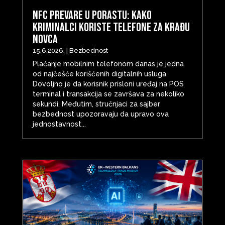
NFC prevare u porastu: Kako
kriminalci koriste telefone za krađu
novca
15.6.2026.
|
Bezbednost
Plaćanje mobilnim telefonom danas je jedna
od najčešće korišćenih digitalnih usluga.
Dovoljno je da korisnik prisloni uređaj na POS
terminal i transakcija se završava za nekoliko
sekundi. Međutim, stručnjaci za sajber
bezbednost upozoravaju da upravo ova
jednostavnost...