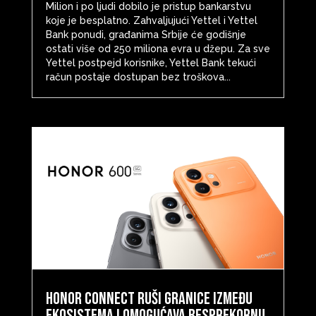
Milion i po ljudi dobilo je pristup bankarstvu
koje je besplatno. Zahvaljujući Yettel i Yettel
Bank ponudi, građanima Srbije će godišnje
ostati više od 250 miliona evra u džepu. Za sve
Yettel postpejd korisnike, Yettel Bank tekući
račun postaje dostupan bez troškova...
HONOR Connect ruši granice između
ekosistema i omogućava besprekornu