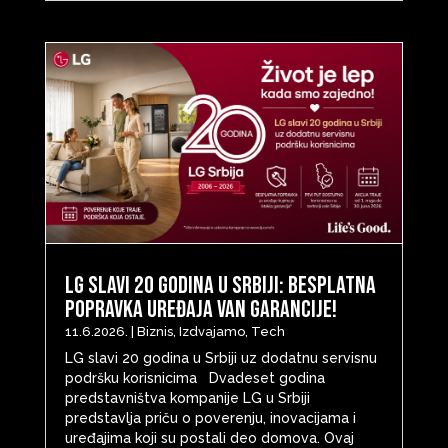
LG slavi 20 godina u Srbiji: Besplatna
popravka uređaja van garancije!
11.6.2026.
|
Biznis
,
Izdvajamo
,
Tech
LG slavi 20 godina u Srbiji uz dodatnu servisnu
podršku korisnicima Dvadeset godina
predstavništva kompanije LG u Srbiji
predstavlja priču o poverenju, inovacijama i
uređajima koji su postali deo domova. Ovaj