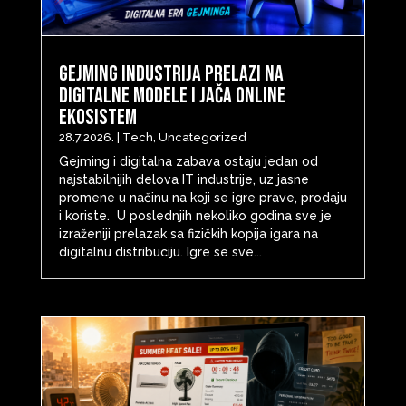
Gejming industrija prelazi na
digitalne modele i jača online
ekosistem
28.7.2026.
|
Tech
,
Uncategorized
Gejming i digitalna zabava ostaju jedan od
najstabilnijih delova IT industrije, uz jasne
promene u načinu na koji se igre prave, prodaju
i koriste. U poslednjih nekoliko godina sve je
izraženiji prelazak sa fizičkih kopija igara na
digitalnu distribuciju. Igre se sve...