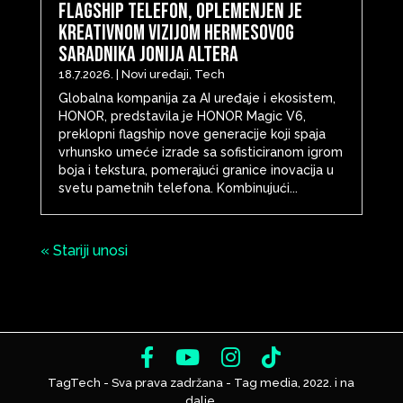
flagship telefon, oplemenjen je
kreativnom vizijom Hermesovog
saradnika Jonija Altera
18.7.2026.
|
Novi uređaji
,
Tech
Globalna kompanija za AI uređaje i ekosistem,
HONOR, predstavila je HONOR Magic V6,
preklopni flagship nove generacije koji spaja
vrhunsko umeće izrade sa sofisticiranom igrom
boja i tekstura, pomerajući granice inovacija u
svetu pametnih telefona. Kombinujući...
« Stariji unosi
TagTech - Sva prava zadržana - Tag media, 2022. i na
dalje.