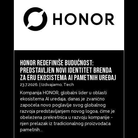
HONOR redefiniše budućnost:
predstavljen novi identitet brenda
za eru ekosistema AI pametnih uređaj
23.7.2026.
|
Izdvajamo
,
Tech
Kompanija HONOR, globalni lider u oblasti
ekosistema AI uređaja, danas je zvanično
započela novo poglavlje svog globalnog
razvoja predstavljanjem novog logoa, čime je
obeležena prekretnica u razvoju kompanije -
njen prelazak iz tradicionalnog proizvođača
pametnih...