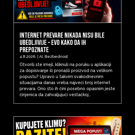
Internet prevare nikada nisu bile
ubedljivije – evo kako da ih
prepoznate
4.8.2026.
|
AI
,
Bezbednost
Otvorili ste imejl, kliknuli na poruku u aplikaciji
za dopisivanje ili pronašli proizvod na velikom
popustu? Upravo u takvim svakodnevnim
situacijama danas vreba najveći broj internet
prevara. Ono što ih čini posebno opasnim jeste
činjenica da zahvaljujući veštačkoj...