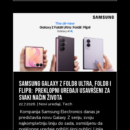
Samsung Galaxy Z Fold8 Ultra, Fold8 i
Flip8: Preklopni uređaji usavršeni za
svaki način života
22.7.2026.
|
Novi uređaji
,
Tech
Kompanija Samsung Electronics danas je
predstavila novu Galaxy Z seriju, svoju
najkompletniju liniju do sada, osmišljenu da
preklopne uređaje približi široj publici. Linija