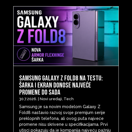
Samsung Galaxy Z Fold8 na testu:
šarka i ekran donose najveće
promene do sada
30.7.2026.
|
Novi uređaji
,
Tech
Samsung je sa novim modelom Galaxy Z
Fold8 nastavio razvoj svoje premijum serije
preklopnih telefona, ali ovog puta najveće
promene nisu skrivene u specifikacijama. Prvi
utisci pokazuju da je kompanija najveću pažnju