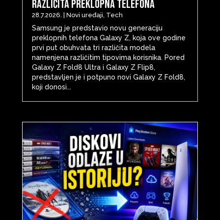
različita preklopna telefona
28.7.2026.
|
Novi uređaji
,
Tech
Samsung je predstavio novu generaciju
preklopnih telefona Galaxy Z, koja ove godine
prvi put obuhvata tri različita modela
namenjena različitim tipovima korisnika. Pored
Galaxy Z Fold8 Ultra i Galaxy Z Flip8,
predstavljen je i potpuno novi Galaxy Z Fold8,
koji donosi...