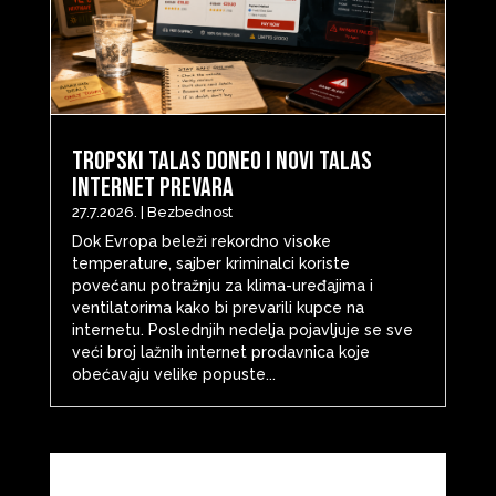
Tropski talas doneo i novi talas
internet prevara
27.7.2026.
|
Bezbednost
Dok Evropa beleži rekordno visoke
temperature, sajber kriminalci koriste
povećanu potražnju za klima-uređajima i
ventilatorima kako bi prevarili kupce na
internetu. Poslednjih nedelja pojavljuje se sve
veći broj lažnih internet prodavnica koje
obećavaju velike popuste...