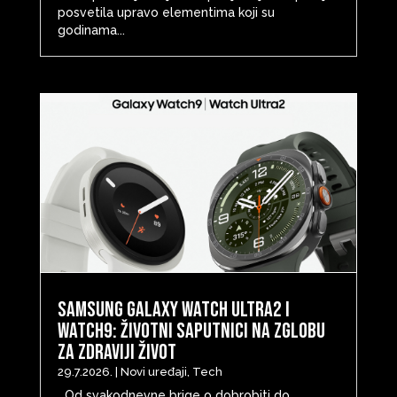
posvetila upravo elementima koji su
godinama...
Samsung Galaxy Watch Ultra2 i
Watch9: životni saputnici na zglobu
za zdraviji život
29.7.2026.
|
Novi uređaji
,
Tech
Od svakodnevne brige o dobrobiti do