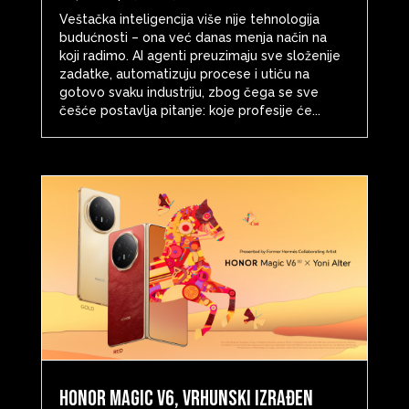
Veštačka inteligencija više nije tehnologija
budućnosti – ona već danas menja način na
koji radimo. AI agenti preuzimaju sve složenije
zadatke, automatizuju procese i utiču na
gotovo svaku industriju, zbog čega se sve
češće postavlja pitanje: koje profesije će...
HONOR Magic V6, vrhunski izrađen