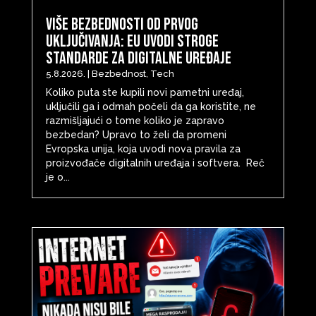
Više bezbednosti od prvog
uključivanja: EU uvodi stroge
standarde za digitalne uređaje
5.8.2026.
|
Bezbednost
,
Tech
Koliko puta ste kupili novi pametni uređaj,
uključili ga i odmah počeli da ga koristite, ne
razmišljajući o tome koliko je zapravo
bezbedan? Upravo to želi da promeni
Evropska unija, koja uvodi nova pravila za
proizvođače digitalnih uređaja i softvera. Reč
je o...