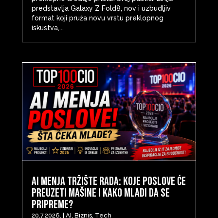
predstavlja Galaxy Z Fold8, nov i uzbudljiv
format koji pruža novu vrstu preklopnog
iskustva,...
AI menja tržište rada: Koje poslove će
preuzeti mašine i kako mladi da se
pripreme?
20.7.2026.
|
AI
,
Biznis
,
Tech