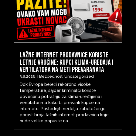
Lažne internet prodavnice koriste
letnje vrućine: Kupci klima-uređaja i
ventilatora na meti prevaranata
3.8.2026.
|
Bezbednost
,
Uncategorized
Dok Evropa beleži rekordno visoke
temperature, sajber kriminalci koriste
povećanu potražnju za klima-uređajima i
ventilatorima kako bi prevarili kupce na
internetu. Poslednjih nedelja zabeležen je
porast broja lažnih internet prodavnica koje
nude velike popuste na...